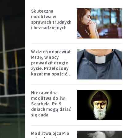
Skuteczna
modlitwa w
sprawach trudnych
i beznadziejnych
W dzień odprawiał
Mszę, w nocy
prowadził drugie
życie. Przełożony
kazał mu opuścić
zakon
Niezawodna
modlitwa do św.
Szarbela. Po 9
dniach mogą dziać
się cuda
Modlitwa ojca Pio