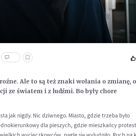
roźne. Ale to są też znaki wołania o zmianę, 
cji ze światem i z ludźmi. Bo były chore
ta jak nigdy. Nic dziwnego. Miasto, gdzie trzeba było
dnokierunkowy dla pieszych, gdzie mieszkańcy protest
wielkich wycieczkowców, nagle się wyludniło. Ruch na 