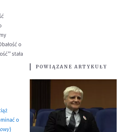
ść
o
amy
Dbałość o
ość” stała
POWIĄZANE ARTYKUŁY
ciąż
ominać o
howy
)