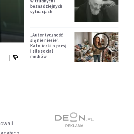
w trudnych i
beznadziejnych
sytuacjach
„Autentyczność
się nie niesie”.
Katoliczki o presji
i sile social
mediów
o
owali
kanałach