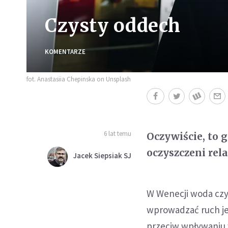
Czysty oddech
KOMENTARZE
fot. Anastasiia Chepinska on Unsplash
6 lat temu
Oczywiście, to g
oczyszczeni rela
Jacek Siepsiak SJ
W Wenecji woda czys
wprowadzać ruch je
przeciw wpływaniu 