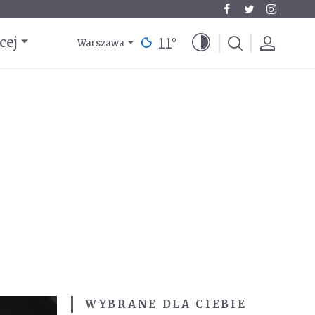
11
°
cej
Warszawa
WYBRANE DLA CIEBIE