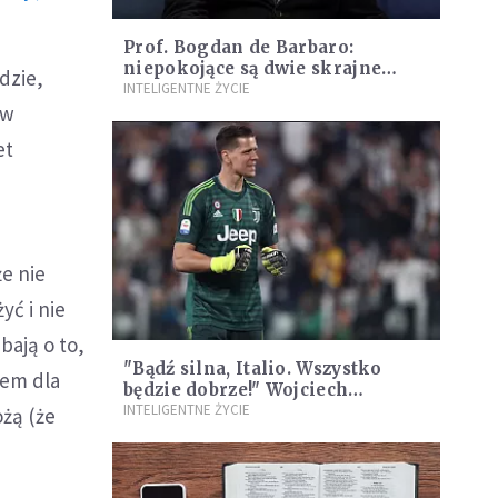
Prof. Bogdan de Barbaro:
niepokojące są dwie skrajne
dzie,
postawy w czasie epidemii
INTELIGENTNE ŻYCIE
 w
et
e nie
yć i nie
bają o to,
"Bądź silna, Italio. Wszystko
iem dla
będzie dobrze!" Wojciech
Szczęsny wspiera Włochów
INTELIGENTNE ŻYCIE
ożą (że