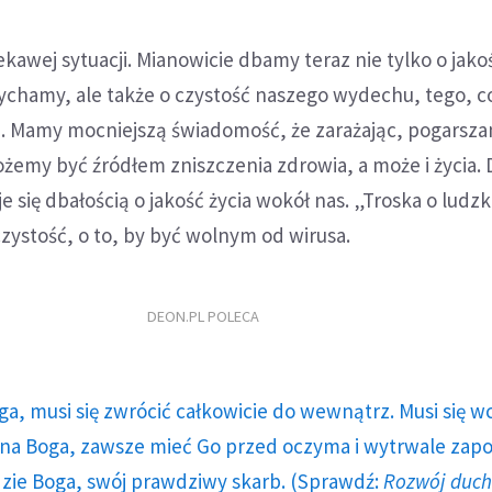
ekawej sytuacji. Mianowicie dbamy teraz nie tylko o jako
ychamy, ale także o czystość naszego wydechu, tego, c
. Mamy mocniejszą świadomość, że zarażając, pogarsz
ożemy być źródłem zniszczenia zdrowia, a może i życia. 
e się dbałością o jakość życia wokół nas. „Troska o ludzk
czystość, o to, by być wolnym od wirusa.
DEON.PL POLECA
ga, musi się zwrócić całkowicie do wewnątrz. Musi się w
a Boga, zawsze mieć Go przed oczyma i wytrwale zap
dzie Boga, swój prawdziwy skarb. (Sprawdź:
Rozwój duc