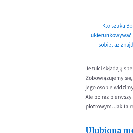
Kto szuka Bo
ukierunkowywać n
sobie, aż znaj
Jezuici składają sp
Zobowiązujemy się,
jego osobie widzimy
Ale po raz pierwszy w
piotrowym. Jak ta re
Ulubiona mo