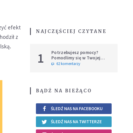
zyć efekt
NAJCZĘŚCIEJ CZYTANE
hodził z
lską.
Potrzebujesz pomocy?
1
Pomodlimy się w Twojej
intencji
62 komentarzy
BĄDŹ NA BIEŻĄCO
ŚLEDŹ NAS NA FACEBOOKU
ŚLEDŹ NAS NA TWITTERZE