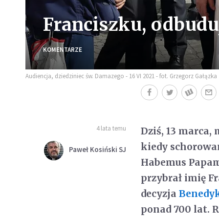
Franciszku, odbudu
KOMENTARZE
Audiencja, dziedziniec św. Damazego - 16 VI 2021 - fot. Grzegorz Gałązka
4 lata temu
Dziś, 13 marca,
kiedy schorowan
Paweł Kosiński SJ
Habemus Papam! 
przybrał imię F
decyzja
Benedyk
ponad 700 lat. 