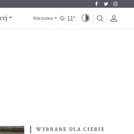
11
°
cej
Warszawa
WYBRANE DLA CIEBIE