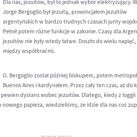
Dla nas, jezuitów, był to jednak wybór elektryzujący. W
Jorge Bergoglio był jezuitą, prowincjałem jezuitów
argentyńskich w bardzo trudnych czasach junty wojsk
Pełnił potem różne funkcje w zakonie. Czasy dla Argen
jezuitów nie były wtedy łatwe. Doszło do wielu napięć,
między współbraćmi.
O. Bergoglio został później biskupem, potem metropol
Buenos Aires i kardynałem. Przez cały ten czas, aż do
ewien dystans wobec jezuitów. Dlatego, kiedy z loggii 
ko nowego papieża, wiedzieliśmy, że idzie dla nas coś zu