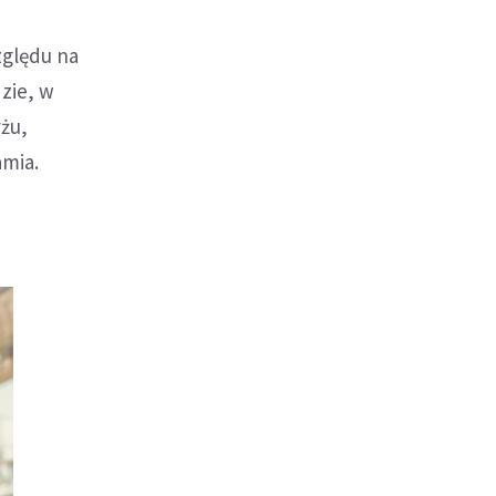
zględu na
zie, w
yżu,
amia.