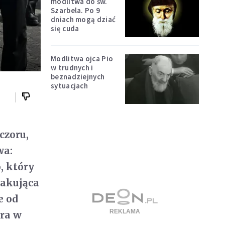
modlitwa do św.
Szarbela. Po 9
dniach mogą dziać
się cuda
Modlitwa ojca Pio
w trudnych i
beznadziejnych
sytuacjach
czoru,
wa:
, który
kakująca
e od
era w