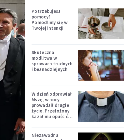
Potrzebujesz
pomocy?
Pomodlimy się w
Twojej intencji
Skuteczna
modlitwa w
sprawach trudnych
i beznadziejnych
W dzień odprawiał
Mszę, w nocy
prowadził drugie
życie. Przełożony
kazał mu opuścić
zakon
Niezawodna