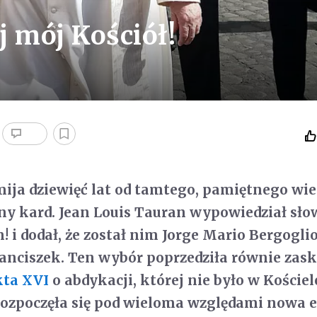
j mój Kościół!
 mija dziewięć lat od tamtego, pamiętnego wie
y kard. Jean Louis Tauran wypowiedział sło
i dodał, że został nim Jorge Mario Bergoglio
ranciszek. Ten wybór poprzedziła równie zas
ta XVI
o abdykacji, której nie było w Kościel
Rozpoczęła się pod wieloma względami nowa 