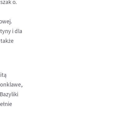
szak o.
owej.
tyny i dla
 także
itą
 konklawe,
Bazyliki
pełnie