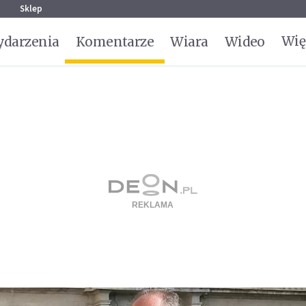
g
Sklep
Wię
darzenia
Komentarze
Wiara
Wideo