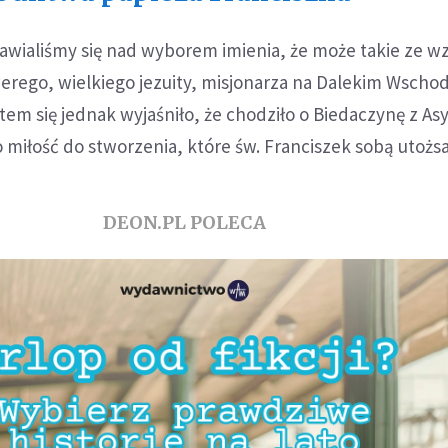
awialiśmy się nad wyborem imienia, że może takie ze w
erego, wielkiego jezuity, misjonarza na Dalekim Wschod
otem się jednak wyjaśniło, że chodziło o Biedaczynę z As
o miłość do stworzenia, które św. Franciszek sobą utożs
DEON.PL POLECA