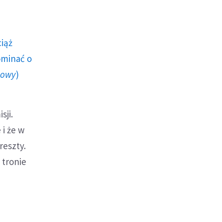
ciąż
ominać o
howy
)
sji.
i że w
reszty.
a tronie