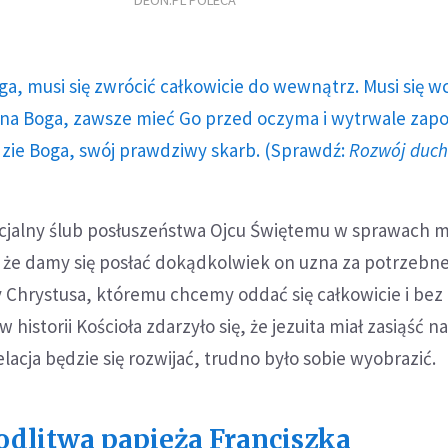
DEON.PL POLECA
ga, musi się zwrócić całkowicie do wewnątrz. Musi się w
a Boga, zawsze mieć Go przed oczyma i wytrwale zap
dzie Boga, swój prawdziwy skarb. (Sprawdź:
Rozwój duc
ecjalny ślub posłuszeństwa Ojcu Świętemu w sprawach mi
 że damy się posłać dokądkolwiek on uzna za potrzebne 
 Chrystusa, któremu chcemy oddać się całkowicie i bez 
 historii Kościoła zdarzyło się, że jezuita miał zasiąść n
lacja będzie się rozwijać, trudno było sobie wyobrazić.
dlitwa papieża Franciszka