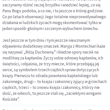
zaczynamy różnić raczej brzydko i wiedzieć lepiej, co się
Panu Bogu podoba, a co nie, i to jeszcze o której godzinie.
Co po latach obserwacji Jego totalnie nieprzewidywalnego
działania w ludzkich życiach mogę skomentować tylko w
jeden sposób: głośnym i szczerym wybuchem śmiechu.
Jest jeszcze w tym dniu i tym jeszcze nieuznanym
objawieniu dodatkowy smaczek. Maryja z Montechiari każe
się nazywać „Różą Duchowną” i kładzie spory nacisk na
modlitwę za kapłanów. Życzy sobie odnowy kapłanów, ich
świętości, i objaśnia, że trzy miecze, które przebijają jej
serce, są symbolem trzech ciężkich spraw dotyczących
księży. Pierwsza to zdrada powołania kapłańskiego lub
zakonnego, drugi – to księża i zakonnicy żyjący w grzechach
ciężkich, trzeci – to znowu księża i zakonnicy, którzy nie
dość, że odeszli, to jeszcze stali się „zaciekłymi wrogami
Kościoła”.