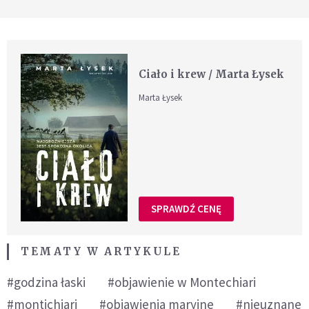
Ciało i krew / Marta Łysek
Marta Łysek
SPRAWDŹ CENĘ
TEMATY W ARTYKULE
#godzina łaski
#objawienie w Montechiari
#montichiari
#objawienia maryjne
#nieuznane