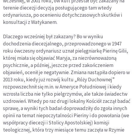
wcześniej, w 2001 roku, ów kult przestał być zakazany na
terenie diecezji decyzją posługującego tam wtedy
ordynariusza, po ocenieniu dotychczasowych skutków i
konsultacji z Watykanem.
Dlaczego wcześniej był zakazany? Bo w wyniku
dochodzenia diecezjalnego, przeprowadzonego w 1947
roku ówczesny ordynariusz uznał pielęgniarkę Pierinę Gilii,
której miała się objawiać Maryja, za niezrównoważoną
psychicznie, a później, jeszcze przed zakończeniem
objawień, ocenił je negatywnie. Zmiana nastąpiła dopiero w
2013 roku, kiedy już rozwój kultu „Róży Duchownej”
rozpowszechnił się m.in. w Ameryce Południowej i kiedy
wzrosła liczba nie tylko pielgrzymów, ale także świadectw
uzdrowień. Wtedy po raz drugi lokalny Kościół zaczął badać
sprawę, a wyniki tych badań doprowadziły do zgoła innych
opinii na temat niepoczytalności Pieriny i do powołania (we
współpracy diecezji i Stolicy Apostolskiej) komisji
teologicznej, która trzy miesiące temu zaczęła w Rzymie