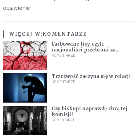
objawienie
WIĘCEJ W:
KOMENTARZE
Farbowane lisy, czyli
nacjonaliści przebrani za
chrześcijan
KOMENTARZE
Trzeźwość zaczyna się w relacji
KOMENTARZE
Czy biskupi naprawdę chcą tej
komisji?
KOMENTARZE