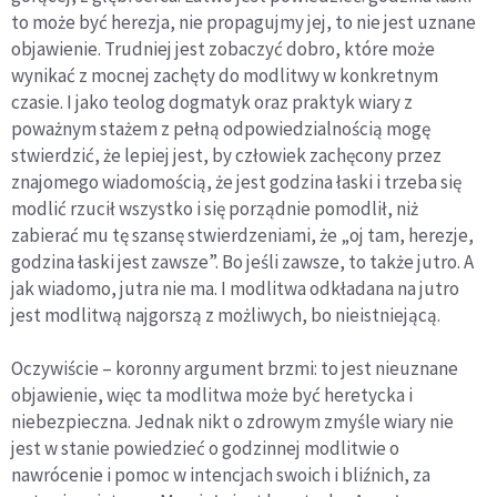
to może być herezja, nie propagujmy jej, to nie jest uznane
objawienie. Trudniej jest zobaczyć dobro, które może
wynikać z mocnej zachęty do modlitwy w konkretnym
czasie. I jako teolog dogmatyk oraz praktyk wiary z
poważnym stażem z pełną odpowiedzialnością mogę
stwierdzić, że lepiej jest, by człowiek zachęcony przez
znajomego wiadomością, że jest godzina łaski i trzeba się
modlić rzucił wszystko i się porządnie pomodlił, niż
zabierać mu tę szansę stwierdzeniami, że „oj tam, herezje,
godzina łaski jest zawsze”. Bo jeśli zawsze, to także jutro. A
jak wiadomo, jutra nie ma. I modlitwa odkładana na jutro
jest modlitwą najgorszą z możliwych, bo nieistniejącą.
Oczywiście – koronny argument brzmi: to jest nieuznane
objawienie, więc ta modlitwa może być heretycka i
niebezpieczna. Jednak nikt o zdrowym zmyśle wiary nie
jest w stanie powiedzieć o godzinnej modlitwie o
nawrócenie i pomoc w intencjach swoich i bliźnich, za