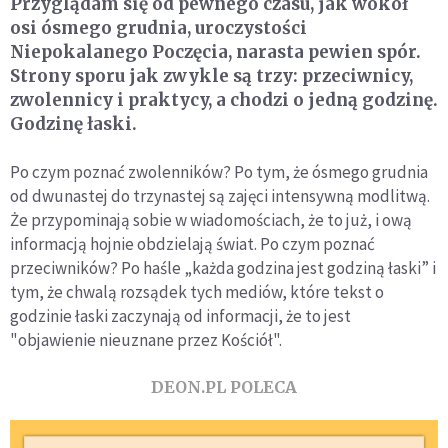
Przyglądam się od pewnego czasu, jak wokół
osi ósmego grudnia, uroczystości
Niepokalanego Poczęcia, narasta pewien spór.
Strony sporu jak zwykle są trzy: przeciwnicy,
zwolennicy i praktycy, a chodzi o jedną godzinę.
Godzinę łaski.
Po czym poznać zwolenników? Po tym, że ósmego grudnia
od dwunastej do trzynastej są zajęci intensywną modlitwą.
Że przypominają sobie w wiadomościach, że to już, i ową
informacją hojnie obdzielają świat. Po czym poznać
przeciwników? Po haśle „każda godzina jest godziną łaski” i
tym, że chwalą rozsądek tych mediów, które tekst o
godzinie łaski zaczynają od informacji, że to jest
"objawienie nieuznane przez Kościół".
DEON.PL POLECA