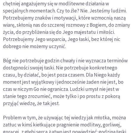
chętniej angażujemy się w modlitewne działania w
specjalnych momentach. Czy to źle? Nie. Jesteśmy ludźmi.
Potrzebujemy znaków i motywacji, które wzmocnią naszą
wiarę, skłonią nas do szczerej rozmowy z Bogiem, do zmiany
życia, do przybliżenia się do Jego majestatu i miłości.
Potrzebujemy Jego wsparcia, Jego łaski, bez której nic
dobrego nie możemy uczynić.
Bóg nie potrzebuje godzin chwały i nie wyznacza terminów
dostępności swojej łaski. Nie potrzebuje konkretnego
czasu, by działać, bo jest poza czasem. Dla Niego każdy
moment jest wyjątkowy i jednocześnie żaden nie jest, bo
czas w niczym Go nie ogranicza. Ludzki umysł nie jest w
stanie tego zrozumieć, może tylko i po prostu z pokorą
przyjąć wiedzę, że tak jest.
Problem w tym, że używając tej wiedzy jak młotka, można
zatłuc w kimś kiełkujące pragnienie modlitwy, gorliwej,
gorącej, z głębi serca. Łatwo jest powiedzieć: godzina łaski