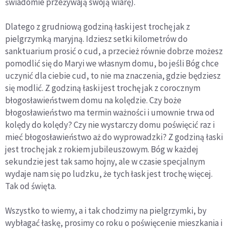
świadomie przeżywają swoją wiarę).
Dlatego z grudniową godziną łaski jest trochę jak z
pielgrzymką maryjną. Idziesz setki kilometrów do
sanktuarium prosić o cud, a przecież równie dobrze możesz
pomodlić się do Maryi we własnym domu, bo jeśli Bóg chce
uczynić dla ciebie cud, to nie ma znaczenia, gdzie będziesz
się modlić. Z godziną łaski jest trochę jak z corocznym
błogosławieństwem domu na kolędzie. Czy boże
błogosławieństwo ma termin ważności i umownie trwa od
kolędy do kolędy? Czy nie wystarczy domu poświęcić raz i
mieć błogosławieństwo aż do wyprowadzki? Z godziną łaski
jest trochę jak z rokiem jubileuszowym. Bóg w każdej
sekundzie jest tak samo hojny, ale w czasie specjalnym
wydaje nam się po ludzku, że tych łask jest trochę więcej.
Tak od święta.
Wszystko to wiemy, a i tak chodzimy na pielgrzymki, by
wybłagać łaskę, prosimy co roku o poświęcenie mieszkania i