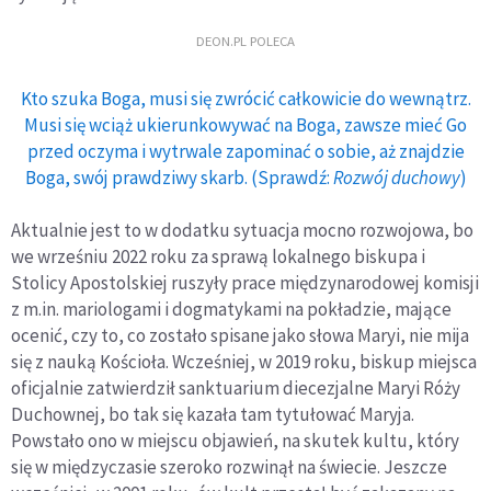
DEON.PL POLECA
Kto szuka Boga, musi się zwrócić całkowicie do wewnątrz.
Musi się wciąż ukierunkowywać na Boga, zawsze mieć Go
przed oczyma i wytrwale zapominać o sobie, aż znajdzie
Boga, swój prawdziwy skarb. (Sprawdź:
Rozwój duchowy
)
Aktualnie jest to w dodatku sytuacja mocno rozwojowa, bo
we wrześniu 2022 roku za sprawą lokalnego biskupa i
Stolicy Apostolskiej ruszyły prace międzynarodowej komisji
z m.in. mariologami i dogmatykami na pokładzie, mające
ocenić, czy to, co zostało spisane jako słowa Maryi, nie mija
się z nauką Kościoła. Wcześniej, w 2019 roku, biskup miejsca
oficjalnie zatwierdził sanktuarium diecezjalne Maryi Róży
Duchownej, bo tak się kazała tam tytułować Maryja.
Powstało ono w miejscu objawień, na skutek kultu, który
się w międzyczasie szeroko rozwinął na świecie. Jeszcze