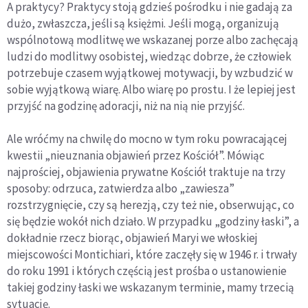
A praktycy? Praktycy stoją gdzieś pośrodku i nie gadają za
dużo, zwłaszcza, jeśli są księżmi. Jeśli mogą, organizują
wspólnotową modlitwę we wskazanej porze albo zachęcają
ludzi do modlitwy osobistej, wiedząc dobrze, że człowiek
potrzebuje czasem wyjątkowej motywacji, by wzbudzić w
sobie wyjątkową wiarę. Albo wiarę po prostu. I że lepiej jest
przyjść na godzinę adoracji, niż na nią nie przyjść.
Ale wróćmy na chwilę do mocno w tym roku powracającej
kwestii „nieuznania objawień przez Kościół”. Mówiąc
najprościej, objawienia prywatne Kościół traktuje na trzy
sposoby: odrzuca, zatwierdza albo „zawiesza”
rozstrzygnięcie, czy są herezją, czy też nie, obserwując, co
się będzie wokół nich działo. W przypadku „godziny łaski”, a
dokładnie rzecz biorąc, objawień Maryi we włoskiej
miejscowości Montichiari, które zaczęły się w 1946 r. i trwały
do roku 1991 i których częścią jest prośba o ustanowienie
takiej godziny łaski we wskazanym terminie, mamy trzecią
sytuację.