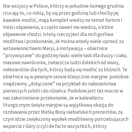
Nie wszyscy w Polsce, którzy w południe ósmego grudnia
rzucają to, co robią, by się przez godzinę lub choćby jej
kawałek modlić, mają komplet wiedzy na temat historii i
treści objawienia, a często nawet nie wiedzą, o które
objawienie chodzi. Istotą rzeczy jest dla nich gorliwa
modlitwa i przekonanie, że można wtedy wiele uprosić za
wstawiennictwem Maryi, a motywacją – obietnice
"przywiązane" do godziny łaski: wiele łask dla duszy i ciała,
masowe nawrócenia, zwłaszcza ludzi dalekich od wiary,
miłosierdzie dla tych, którzy będą się modlić za bliźnich. Te
obietnice są w pewnym sensie klasycznie maryjne: podobne
znajdziemy „dołączone” na przykład do nabożeństwa
pierwszych sobót i do różańca. Podobne jest też mocno w
nas zakorzenione przekonanie, że w kalendarzu
liturgicznym święta maryjne są wyjątkową okazją do
rozdawania przez Matkę Bożą niebańskich prezentów, za
czym idzie zwiększony wysiłek modlitewny potrzebujących
wsparcia z Góry (czyli de facto wszystkich, którzy