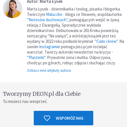
Autor: Marta Łysek
Marta Łysek - dziennikarka i teolog, pisarka i blogerka.
Twórczyni
Maluczko
- bloga ze Słowem, współautorka
"Notesów duchowych"
, pomagających wejść w żywą
relację z Ewangelią. Sporadycznie wykłada
dziennikarstwo. Debiutowała w 2014 roku powieścią
sensacyjną "Na uwięzi", a wśród jej książek jest też
wydany w 2022 roku podlaski kryminał
"Ciało i krew"
. Na
swoim
Instagramie
pomaga piszącym rozwijać
warsztat. Tworzy autorski newsletter na kryzys -
"Plasterki"
. Prywatnie żona i matka. Odpoczywa,
chodząc po górach, robiąc zdjęcia i słuchając ciszy.
Zobacz inne artykuły autora
Tworzymy DEON.pl dla Ciebie
Tu możesz nas wesprzeć.
WSPOMÓŻ NAS