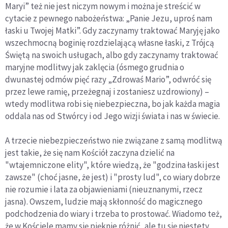
Maryi” też nie jest niczym nowym i można je streścić w
cytacie z pewnego nabożeństwa: „Panie Jezu, uproś nam
łaski u Twojej Matki”. Gdy zaczynamy traktować Maryję jako
wszechmocną boginię rozdzielającą własne łaski, z Trójcą
Świętą na swoich usługach, albo gdy zaczynamy traktować
maryjne modlitwy jak zaklęcia (ósmego grudnia o
dwunastej odmów pięć razy „Zdrowaś Mario”, odwróć się
przez lewe ramię, przeżegnaj i zostaniesz uzdrowiony) –
wtedy modlitwa robi się niebezpieczna, bo jak każda magia
oddala nas od Stwórcy i od Jego wizji świata i nas w świecie.
A trzecie niebezpieczeństwo nie związane z samą modlitwą
jest takie, że się nam Kościół zaczyna dzielić na
"wtajemniczone elity", które wiedzą, że "godzina łaski jest
zawsze" (choć jasne, że jest) i "prosty lud", co wiary dobrze
nie rozumie i lata za objawieniami (nieuznanymi, rzecz
jasna). Owszem, ludzie mają skłonność do magicznego
podchodzenia do wiary i trzeba to prostować. Wiadomo też,
że w Kościele mamy się pięknie różnić, ale tu się niestety