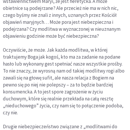
wstawiennictwem Maryi, że jest heretycka. A może
obietnice są podejrzane? Ale przecież nie ma w nich nic,
czego byśmy nie znali z innych, uznanych przez Kościół
objawień maryjnych… Może pora jest niebezpieczna i
podejrzana? Czy modlitwa w wyznaczonej w nieuznanym
objawieniu godzinie może być niebezpieczna?
Oczywiście, że może. Jak każda modlitwa, w której
traktujemy Boga jak kogoś, kto ma za zadanie na podane
hasło lub wykonany gest spełniać nasze wszystkie prośby.
To nie znaczy, że wyrosną nam od takiej modlitwy rogi albo
zawali się na głowę sufit, ale nasza relacja z Bogiem na
pewno się po niej nie polepszy – za to będzie bardziej
konsumencka. A to jest spore zagrożenie w życiu
duchowym, które się realnie przekłada na całą resztę
„nieduchowego” życia, czy nam się to połączenie podoba,
czy nie.
Drugie niebezpieczeństwo związane z „modlitwami do