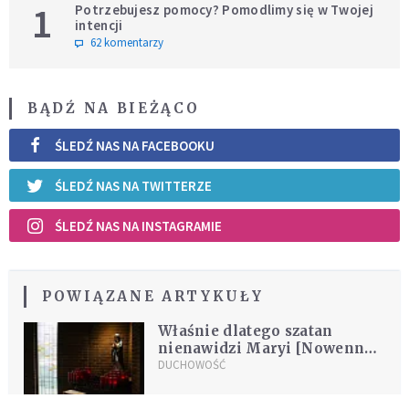
1
Potrzebujesz pomocy? Pomodlimy się w Twojej
intencji
62 komentarzy
BĄDŹ NA BIEŻĄCO
ŚLEDŹ NAS NA FACEBOOKU
ŚLEDŹ NAS NA TWITTERZE
ŚLEDŹ NAS NA INSTAGRAMIE
POWIĄZANE ARTYKUŁY
Właśnie dlatego szatan
nienawidzi Maryi [Nowenna
PEŁNA ŁASKI - dzień
DUCHOWOŚĆ
pierwszy]