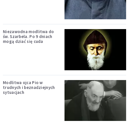
Niezawodna modlitwa do
św. Szarbela. Po 9 dniach
mogą dziać się cuda
Modlitwa ojca Pio w
trudnych i beznadziejnych
sytuacjach