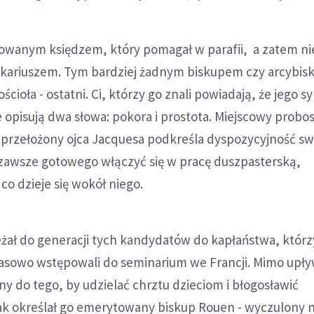
owanym księdzem, który pomagał w parafii, a zatem ni
kariuszem. Tym bardziej żadnym biskupem czy arcybi
Kościoła - ostatni. Ci, którzy go znali powiadają, że jego 
pisują dwa słowa: pokora i prostota. Miejscowy probos
przełożony ojca Jacquesa podkreśla dyspozycyjność s
zawsze gotowego włączyć się w pracę duszpasterską,
co dzieje się wokół niego.
ał do generacji tych kandydatów do kapłaństwa, którzy
asowo wstępowali do seminarium we Francji. Mimo upły
y do tego, by udzielać chrztu dzieciom i błogosławić
ak określał go emerytowany biskup Rouen - wyczulony 