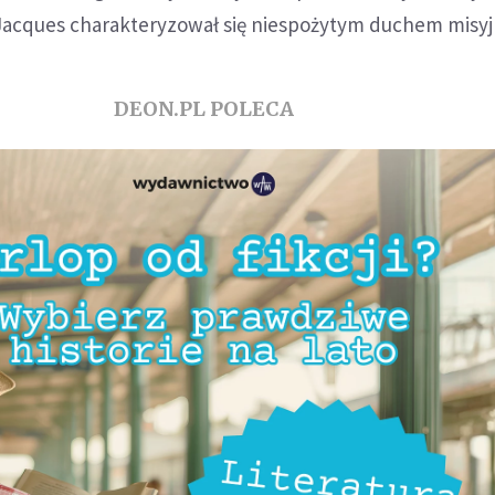
c Jacques charakteryzował się niespożytym duchem misy
DEON.PL POLECA