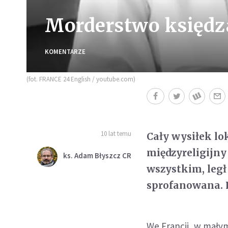
Morderstwo księdz
KOMENTARZE
(fot. FRANCE 24 English / youtube.com)
10 lat temu
Cały wysiłek l
międzyreligijny
ks. Adam Błyszcz CR
wszystkim, legł
sprofanowana. P
We Francji, w mały