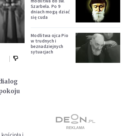
modlitwa do św.
Szarbela. Po 9
dniach mogą dziać
się cuda
Modlitwa ojca Pio
w trudnych i
beznadziejnych
sytuacjach
dialog
 pokoju
kościoła i