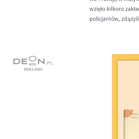
wzięło kilkoro zakł
policjantów, zdążyl