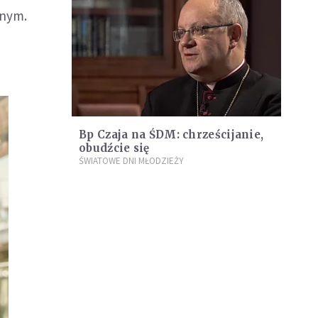
jnym.
Bp Czaja na ŚDM: chrześcijanie,
obudźcie się
ŚWIATOWE DNI MŁODZIEŻY