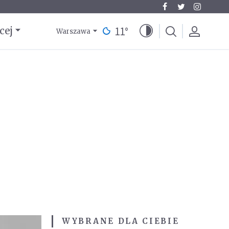
11
°
cej
Warszawa
WYBRANE DLA CIEBIE