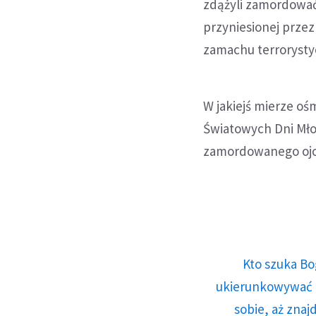
zdążyli zamordować 
przyniesionej przez
zamachu terroryst
W jakiejś mierze oś
Światowych Dni Młod
zamordowanego ojc
Kto szuka Bo
ukierunkowywać n
sobie, aż znaj