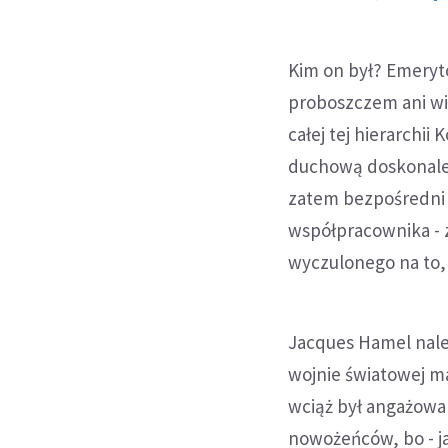
Kim on był? Emeryt
proboszczem ani wi
całej tej hierarchii 
duchową doskonale o
zatem bezpośredni 
współpracownika - 
wyczulonego na to, 
Jacques Hamel należ
wojnie światowej m
wciąż był angażowan
nowożeńców, bo - j