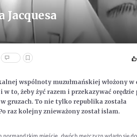
a Jacquesa
okalnej wspólnoty muzułmańskiej włożony w 
 i w to, żeby żyć razem i przekazywać orędzie
 w gruzach. To nie tylko republika została
o raz kolejny znieważony został islam.
m normandzkim mieście, dwóch mężczyzn wdarło się do 