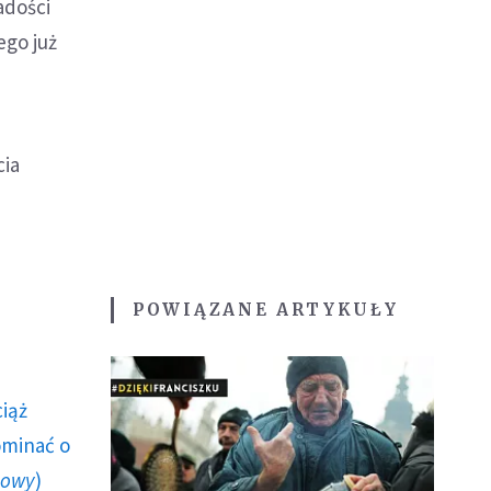
adości
ego już
cia
POWIĄZANE ARTYKUŁY
ciąż
ominać o
howy
)