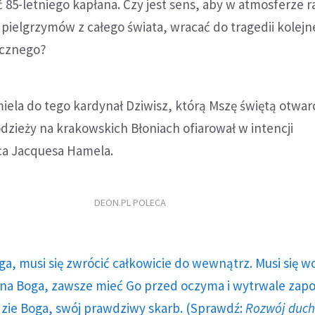
85-letniego kapłana. Czy jest sens, aby w atmosferze r
 pielgrzymów z całego świata, wracać do tragedii kolejn
ycznego?
miela do tego kardynał Dziwisz, którą Mszę świętą otwar
zieży na krakowskich Błoniach ofiarował w intencji
a Jacquesa Hamela.
DEON.PL POLECA
ga, musi się zwrócić całkowicie do wewnątrz. Musi się w
a Boga, zawsze mieć Go przed oczyma i wytrwale zap
dzie Boga, swój prawdziwy skarb. (Sprawdź:
Rozwój duc