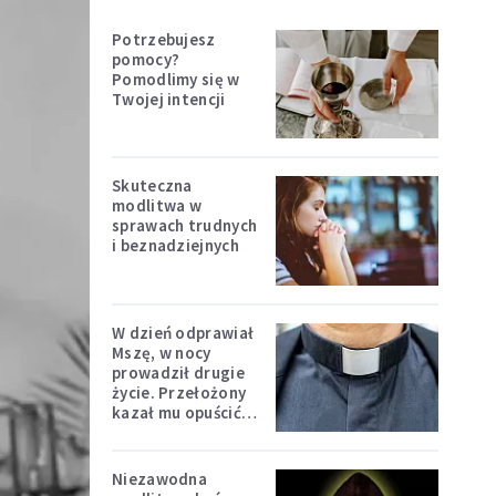
Potrzebujesz
pomocy?
Pomodlimy się w
Twojej intencji
Skuteczna
modlitwa w
sprawach trudnych
i beznadziejnych
W dzień odprawiał
Mszę, w nocy
prowadził drugie
życie. Przełożony
kazał mu opuścić
zakon
Niezawodna