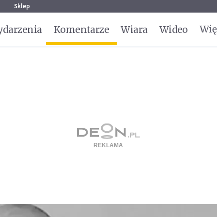
g
Sklep
Wię
darzenia
Komentarze
Wiara
Wideo