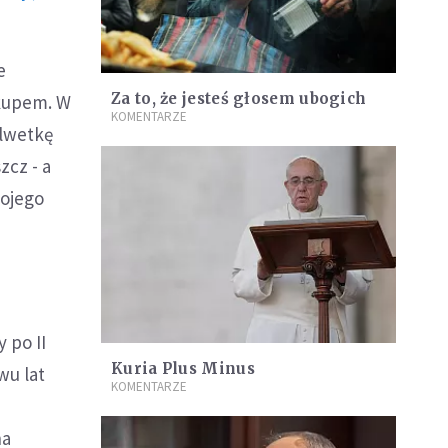
e
Za to, że jesteś głosem ubogich
skupem. W
KOMENTARZE
sylwetkę
zcz - a
wojego
 po II
Kuria Plus Minus
wu lat
KOMENTARZE
na