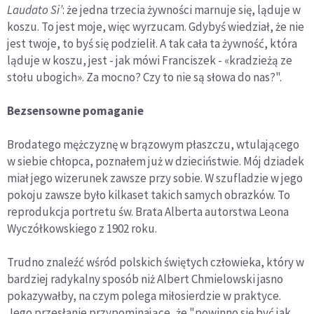
Laudato Si’
: że jedna trzecia żywności marnuje się, ląduje w
koszu. To jest moje, więc wyrzucam. Gdybyś wiedział, że nie
jest twoje, to byś się podzielił. A tak cała ta żywność, która
ląduje w koszu, jest - jak mówi Franciszek - «kradzieżą ze
stołu ubogich». Za mocno? Czy to nie są słowa do nas?".
Bezsensowne pomaganie
Brodatego mężczyznę w brązowym płaszczu, wtulającego
w siebie chłopca, poznałem już w dzieciństwie. Mój dziadek
miał jego wizerunek zawsze przy sobie. W szufladzie w jego
pokoju zawsze było kilkaset takich samych obrazków. To
reprodukcja portretu św. Brata Alberta autorstwa Leona
Wyczółkowskiego z 1902 roku.
Trudno znaleźć wśród polskich świętych człowieka, który w
bardziej radykalny sposób niż Albert Chmielowski jasno
pokazywałby, na czym polega miłosierdzie w praktyce.
Jego przesłanie przypominające, że "powinno się być jak