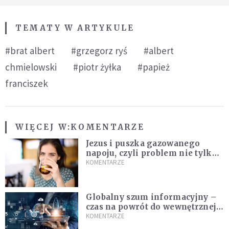
TEMATY W ARTYKULE
#brat albert
#grzegorz ryś
#albert
chmielowski
#piotr żyłka
#papież
franciszek
WIĘCEJ W:
KOMENTARZE
Jezus i puszka gazowanego
napoju, czyli problem nie tylko
techniczny
KOMENTARZE
Globalny szum informacyjny –
czas na powrót do wewnętrznej
prawdy
KOMENTARZE