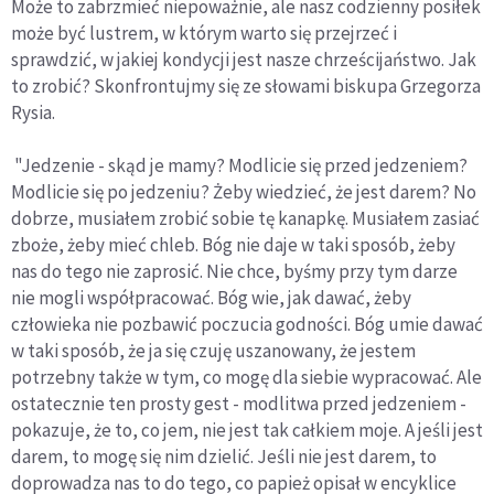
Może to zabrzmieć niepoważnie, ale nasz codzienny posiłek
może być lustrem, w którym warto się przejrzeć i
sprawdzić, w jakiej kondycji jest nasze chrześcijaństwo. Jak
to zrobić? Skonfrontujmy się ze słowami biskupa Grzegorza
Rysia.
"Jedzenie - skąd je mamy? Modlicie się przed jedzeniem?
Modlicie się po jedzeniu? Żeby wiedzieć, że jest darem? No
dobrze, musiałem zrobić sobie tę kanapkę. Musiałem zasiać
zboże, żeby mieć chleb. Bóg nie daje w taki sposób, żeby
nas do tego nie zaprosić. Nie chce, byśmy przy tym darze
nie mogli współpracować. Bóg wie, jak dawać, żeby
człowieka nie pozbawić poczucia godności. Bóg umie dawać
w taki sposób, że ja się czuję uszanowany, że jestem
potrzebny także w tym, co mogę dla siebie wypracować. Ale
ostatecznie ten prosty gest - modlitwa przed jedzeniem -
pokazuje, że to, co jem, nie jest tak całkiem moje. A jeśli jest
darem, to mogę się nim dzielić. Jeśli nie jest darem, to
doprowadza nas to do tego, co papież opisał w encyklice