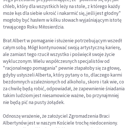
chleb, który dla wszystkich leży na stole, z którego każdy
może kęs dla siebie ukroić i nakarmić się, jeśli jest głodny"
mogłoby być hasłem w kilku słowach wyjaśniającym istotę
trwającego Roku Miłosierdzia.
Brat Albert w pomaganie i służenie potrzebującym wszedł
całym sobą. Mógł kontynuować swoją artystyczną karierę,
ale zamiast tego rzucił wszystko i poświęcił swoje życie
wykluczonym. Wielu współczesnych specjalistów od
"racjonalnego pomagania" pewnie złapałoby się za głowę,
gdyby usłyszeli Alberta, który pytany o to, dlaczego karmi
bezdomnych uzależnionych od alkoholu, skoro i tak wie, co
za chwilę będą robić, odpowiadał, że zapewnienie śniadania
takim ludziom jest niesamowicie ważne, bo przynajmniej
nie będą pić na pusty żołądek.
Odnoszę wrażenie, że założyciel Zgromadzenia Braci
Albertynów jest w naszym Kościele trochę niedoceniony.