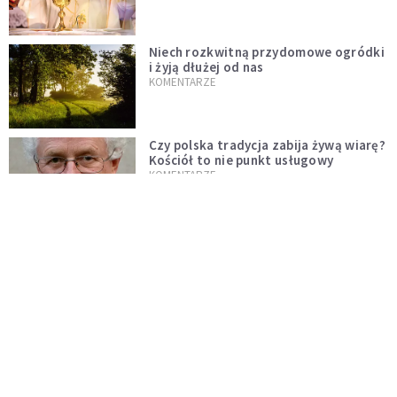
Niech rozkwitną przydomowe ogródki
i żyją dłużej od nas
KOMENTARZE
Czy polska tradycja zabija żywą wiarę?
Kościół to nie punkt usługowy
KOMENTARZE
"Jezus AI" i religijne chatboty. Czy
Leon XIV odpowie na duchowość epoki
sztucznej inteligencji?
KOMENTARZE
AI wyręcza nas i zabiera pracę. Mimo to
ludzkie myślenie nie przestaje być w
cenie
KOMENTARZE