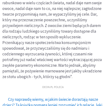
rabunkowo w wielu częściach świata, nadal daje nam swoje
owoce, nadal daje nam to co, na niej najlepsze; zagłodzone
twarze przypominają nam, że wypaczyliśmy jej cele. Dar,
który ma przeznaczenie powszechne, uczyniliśmy
przywilejem nielicznych. Z owoców ziemi będących darem
dla rodzaju ludzkiego uczyniliśmy towary dostępne dla
nielicznych, rodząc w ten sposób wykluczenie.
Przenikający nasze społeczeństwa konsumpcjonizm
spowodował, że przyzwyczailiśmy się do nadmiaru i
codziennego wyrzucania żywności, której czasami nie
potrafimy już nadać właściwej wartości wykraczającej poza
zwykłe parametry ekonomiczne. Warto jednak, abyśmy
pamiętali, że pożywienie marnowane jest jakby ukradzione
ze stołu ubogich - tych, którzy są głodni".
DEON.PL POLECA
Czy naprawdę wiemy, w jakim świecie dorastają nasze
dzieci? Ta książka pomaga lepiej zrozumieć ich relacje, lęki,