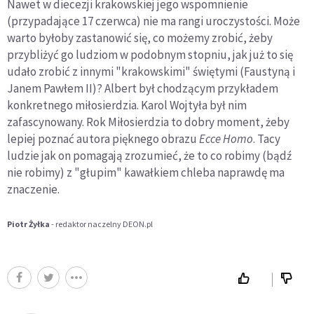
Nawet w diecezji krakowskiej jego wspomnienie
(przypadające 17 czerwca) nie ma rangi uroczystości. Może
warto byłoby zastanowić się, co możemy zrobić, żeby
przybliżyć go ludziom w podobnym stopniu, jak już to się
udało zrobić z innymi "krakowskimi" świętymi (Faustyną i
Janem Pawłem II)? Albert był chodzącym przykładem
konkretnego miłosierdzia. Karol Wojtyła był nim
zafascynowany. Rok Miłosierdzia to dobry moment, żeby
lepiej poznać autora pięknego obrazu
Ecce Homo
. Tacy
ludzie jak on pomagają zrozumieć, że to co robimy (bądź
nie robimy) z "głupim" kawałkiem chleba naprawdę ma
znaczenie.
Piotr Żyłka
- redaktor naczelny DEON.pl