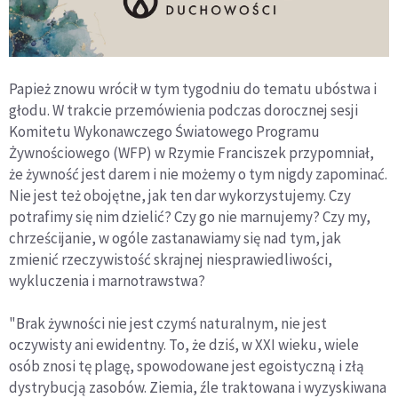
Papież znowu wrócił w tym tygodniu do tematu ubóstwa i
głodu. W trakcie przemówienia podczas dorocznej sesji
Komitetu Wykonawczego Światowego Programu
Żywnościowego (WFP) w Rzymie Franciszek przypomniał,
że żywność jest darem i nie możemy o tym nigdy zapominać.
Nie jest też obojętne, jak ten dar wykorzystujemy. Czy
potrafimy się nim dzielić? Czy go nie marnujemy? Czy my,
chrześcijanie, w ogóle zastanawiamy się nad tym, jak
zmienić rzeczywistość skrajnej niesprawiedliwości,
wykluczenia i marnotrawstwa?
"Brak żywności nie jest czymś naturalnym, nie jest
oczywisty ani ewidentny. To, że dziś, w XXI wieku, wiele
osób znosi tę plagę, spowodowane jest egoistyczną i złą
dystrybucją zasobów. Ziemia, źle traktowana i wyzyskiwana