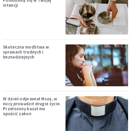
Pomodlimy się w Twojej
intencji
Skuteczna modlitwa w
sprawach trudnych i
beznadziejnych
W dzień odprawiał Mszę, w
nocy prowadził drugie życie.
Przełożony kazał mu
opuścić zakon