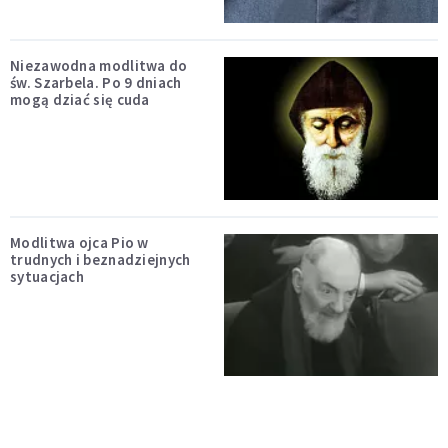
Niezawodna modlitwa do
św. Szarbela. Po 9 dniach
mogą dziać się cuda
Modlitwa ojca Pio w
trudnych i beznadziejnych
sytuacjach