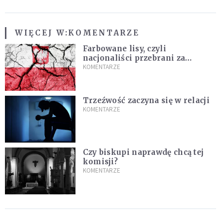
WIĘCEJ W:
KOMENTARZE
Farbowane lisy, czyli
nacjonaliści przebrani za
chrześcijan
KOMENTARZE
Trzeźwość zaczyna się w relacji
KOMENTARZE
Czy biskupi naprawdę chcą tej
komisji?
KOMENTARZE