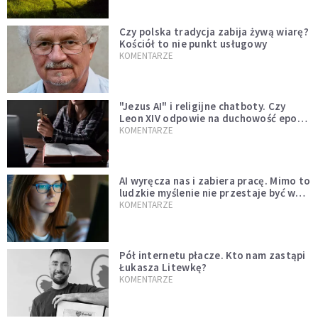
Czy polska tradycja zabija żywą wiarę?
Kościół to nie punkt usługowy
KOMENTARZE
"Jezus AI" i religijne chatboty. Czy
Leon XIV odpowie na duchowość epoki
sztucznej inteligencji?
KOMENTARZE
AI wyręcza nas i zabiera pracę. Mimo to
ludzkie myślenie nie przestaje być w
cenie
KOMENTARZE
Pół internetu płacze. Kto nam zastąpi
Łukasza Litewkę?
KOMENTARZE