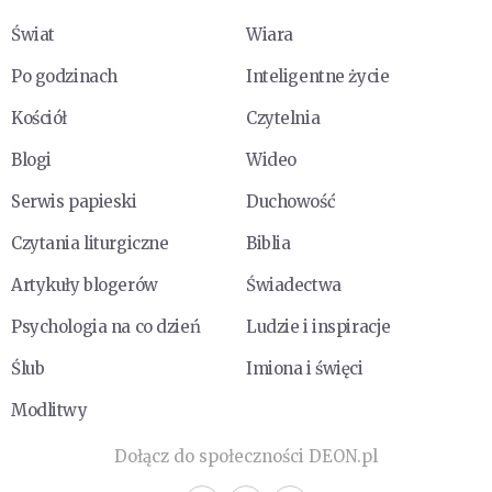
Świat
Wiara
Po godzinach
Inteligentne życie
Kościół
Czytelnia
Blogi
Wideo
Serwis papieski
Duchowość
Czytania liturgiczne
Biblia
Artykuły blogerów
Świadectwa
Psychologia na co dzień
Ludzie i inspiracje
Ślub
Imiona i święci
Modlitwy
Dołącz do społeczności DEON.pl