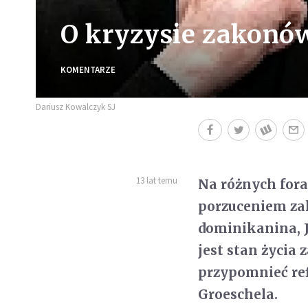
O kryzysie zakonó
KOMENTARZE
Dariusz Kowalczyk SJ
13 lat temu
Na różnych for
porzuceniem za
dominikanina, 
jest stan życia
przypomnieć re
Groeschela.