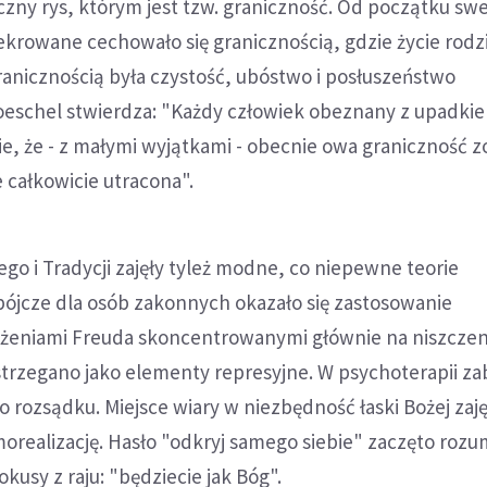
zny rys, którym jest tzw. graniczność. Od początku sw
sekrowane cechowało się granicznością, gdzie życie rod
anicznością była czystość, ubóstwo i posłuszeństwo
oeschel stwierdza: "Każdy człowiek obeznany z upadkie
, że - z małymi wyjątkami - obecnie owa graniczność z
e całkowicie utracona".
ego i Tradycji zajęły tyleż modne, co niepewne teorie
bójcze dla osób zakonnych okazało się zastosowanie
łożeniami Freuda skoncentrowanymi głównie na niszczen
trzegano jako elementy represyjne. W psychoterapii za
 rozsądku. Miejsce wiary w niezbędność łaski Bożej zaję
orealizację. Hasło "odkryj samego siebie" zaczęto rozu
kusy z raju: "będziecie jak Bóg".