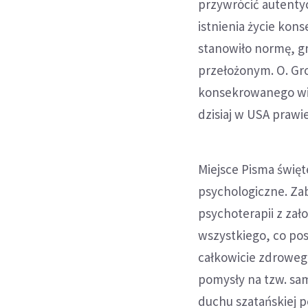
przywrócić autentyc
istnienia życie kon
stanowiło normę, gr
przełożonym. O. Gr
konsekrowanego wie
dzisiaj w USA prawi
Miejsce Pisma święt
psychologiczne. Za
psychoterapii z za
wszystkiego, co pos
całkowicie zdrowego
pomysły na tzw. sam
duchu szatańskiej po