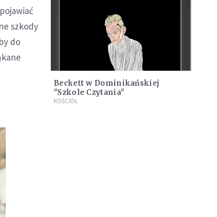
 pojawiać
ane szkody
by do
łąkane
Beckett w Dominikańskiej
"Szkole Czytania"
KOŚCIÓŁ