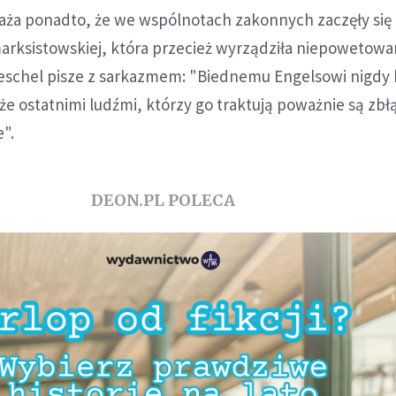
aża ponadto, że we wspólnotach zakonnych zaczęły się
marksistowskiej, która przecież wyrządziła niepowetow
oeschel pisze z sarkazmem: "Biednemu Engelsowi nigdy 
 że ostatnimi ludźmi, którzy go traktują poważnie są zb
e".
DEON.PL POLECA