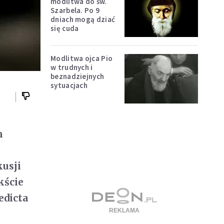
modlitwa do św.
Szarbela. Po 9
dniach mogą dziać
się cuda
Modlitwa ojca Pio
w trudnych i
beznadziejnych
sytuacjach
m
usji
kście
edicta