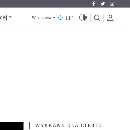
11
°
cej
Warszawa
WYBRANE DLA CIEBIE