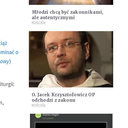
Młodzi chcą być zakonnikami,
ale autentycznymi
KOŚCIÓŁ
ciąż
ominać o
howy
)
turgii:
O. Jacek Krzysztofowicz OP
odchodzi z zakonu
m,
KOŚCIÓŁ