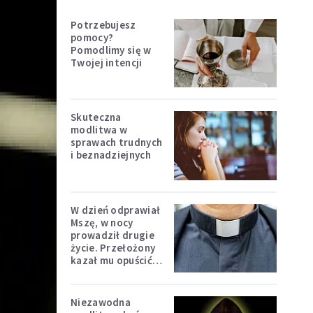
Potrzebujesz
pomocy?
Pomodlimy się w
Twojej intencji
Skuteczna
modlitwa w
sprawach trudnych
i beznadziejnych
W dzień odprawiał
Mszę, w nocy
prowadził drugie
życie. Przełożony
kazał mu opuścić
zakon
Niezawodna