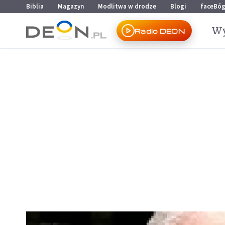
Przejdź do menu głównego
Przejdź do treści
Biblia
Magazyn
Modlitwa w drodze
Blogi
faceBó
Wy
Radio DEON