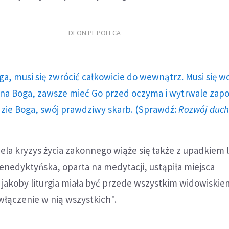
DEON.PL POLECA
ga, musi się zwrócić całkowicie do wewnątrz. Musi się w
a Boga, zawsze mieć Go przed oczyma i wytrwale zap
dzie Boga, swój prawdziwy skarb. (Sprawdź:
Rozwój duc
la kryzys życia zakonnego wiąże się także z upadkiem li
enedyktyńska, oparta na medytacji, ustąpiła miejsca
jakoby liturgia miała być przede wszystkim widowiskie
włączenie w nią wszystkich".