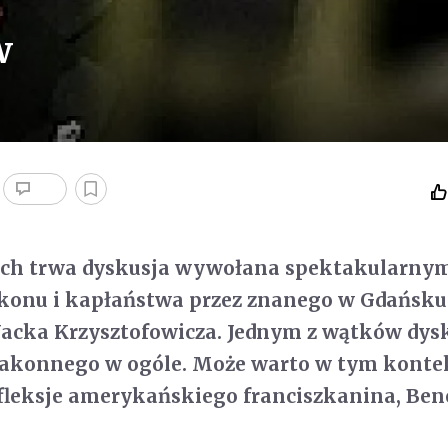
w
ach trwa dyskusja wywołana spektakularny
konu i kapłaństwa przez znanego w Gdańsku
Jacka Krzysztofowicza. Jednym z wątków dysk
 zakonnego w ogóle. Może warto w tym konte
fleksje amerykańskiego franciszkanina, Ben