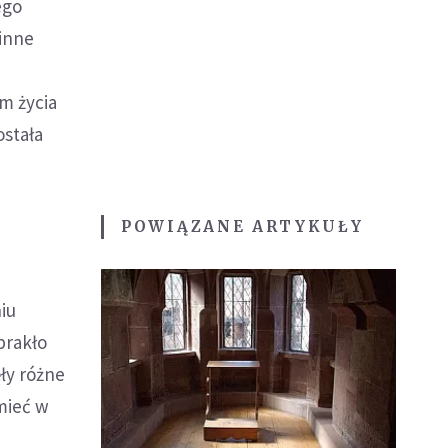
ego
zinne
m życia
ostała
POWIĄZANE ARTYKUŁY
iu
brakło
ły różne
mieć w