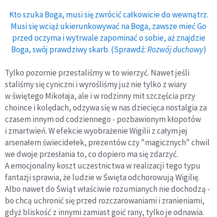
Kto szuka Boga, musi się zwrócić całkowicie do wewnątrz.
Musi się wciąż ukierunkowywać na Boga, zawsze mieć Go
przed oczyma i wytrwale zapominać o sobie, aż znajdzie
Boga, swój prawdziwy skarb. (Sprawdź:
Rozwój duchowy
)
Tylko pozornie przestaliśmy w to wierzyć. Nawet jeśli
staliśmy się cyniczni i wyrośliśmy już nie tylko z wiary
w świętego Mikołaja, ale i w rodzinny mit szczęścia przy
choince i kolędach, odzywa się w nas dziecięca nostalgia za
czasem innym od codziennego - pozbawionym kłopotów
i zmartwień. W efekcie wyobrażenie Wigilii z całym jej
arsenałem świecidełek, prezentów czy "magicznych" chwil
we dwoje przesłania to, co dopiero ma się zdarzyć.
A emocjonalny koszt uczestnictwa w realizacji tego typu
fantazji sprawia, że ludzie w Święta odchorowują Wigilię.
Albo nawet do Świąt właściwie rozumianych nie dochodzą -
bo chcą uchronić się przed rozczarowaniami i zranieniami,
gdyż bliskość z innymi zamiast goić rany, tylko je odnawia.