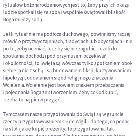
rytuałów bożonarodzeniowych jest to, żeby przy ich okazji
ludzie spotkali się ze sobą i wspólnie świętowali bliskość
Boga między sobą.
Jeśli rytuał nie ma podłoża duchowego, powinniśmy raczej
mówić o przyzwyczajeniach, tradycjach lub obyczajach - nie
po to, żeby oceniać, lecz by się nie zagubić. Jeżeli do
spotkania dochodzi pod przymusem oczekiwań
i okoliczności, to Święta są wówczas tylko spotkaniem obok
siebie, a nie z sobą - są budowaniem fikcji, kultywowaniem
hipokryzji, oddalaniem się od religijnego znaczenia
Wcielenia. Wcielenie jest bowiem znakiem przebaczenia
i pojednania Boga ze stworzeniem. Żeby coś odkupić,
trzeba to najpierw przyjąć.
Tymczasem nasze przygotowania do Świąt są w gruncie
rzeczy przygotowywaniem się do Wigilii: do tego, co podać
na stół i jakie kupić prezenty. To przygotowania tak
wyczerpujące, że za udaną Wigilię uznajemy tę, po której