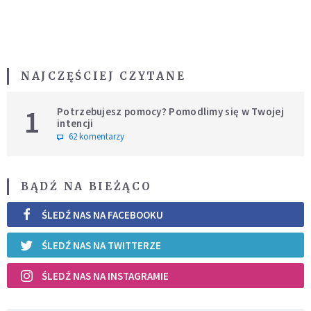
NAJCZĘŚCIEJ CZYTANE
1
Potrzebujesz pomocy? Pomodlimy się w Twojej
intencji
62 komentarzy
BĄDŹ NA BIEŻĄCO
ŚLEDŹ NAS NA FACEBOOKU
ŚLEDŹ NAS NA TWITTERZE
ŚLEDŹ NAS NA INSTAGRAMIE