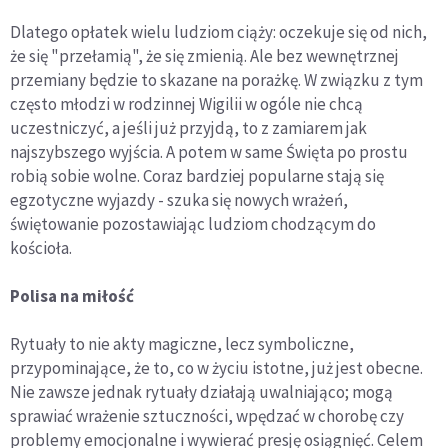
Dlatego opłatek wielu ludziom ciąży: oczekuje się od nich,
że się "przełamią", że się zmienią. Ale bez wewnętrznej
przemiany będzie to skazane na porażkę. W związku z tym
często młodzi w rodzinnej Wigilii w ogóle nie chcą
uczestniczyć, a jeśli już przyjdą, to z zamiarem jak
najszybszego wyjścia. A potem w same Święta po prostu
robią sobie wolne. Coraz bardziej popularne stają się
egzotyczne wyjazdy - szuka się nowych wrażeń,
świętowanie pozostawiając ludziom chodzącym do
kościoła.
Polisa na miłość
Rytuały to nie akty magiczne, lecz symboliczne,
przypominające, że to, co w życiu istotne, już jest obecne.
Nie zawsze jednak rytuały działają uwalniająco; mogą
sprawiać wrażenie sztuczności, wpędzać w chorobę czy
problemy emocjonalne i wywierać presję osiągnięć. Celem