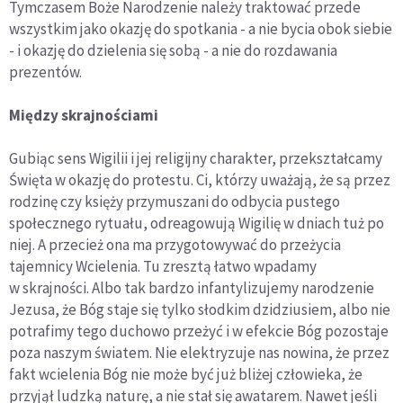
Tymczasem Boże Narodzenie należy traktować przede
wszystkim jako okazję do spotkania - a nie bycia obok siebie
- i okazję do dzielenia się sobą - a nie do rozdawania
prezentów.
Między skrajnościami
Gubiąc sens Wigilii i jej religijny charakter, przekształcamy
Święta w okazję do protestu. Ci, którzy uważają, że są przez
rodzinę czy księży przymuszani do odbycia pustego
społecznego rytuału, odreagowują Wigilię w dniach tuż po
niej. A przecież ona ma przygotowywać do przeżycia
tajemnicy Wcielenia. Tu zresztą łatwo wpadamy
w skrajności. Albo tak bardzo infantylizujemy narodzenie
Jezusa, że Bóg staje się tylko słodkim dzidziusiem, albo nie
potrafimy tego duchowo przeżyć i w efekcie Bóg pozostaje
poza naszym światem. Nie elektryzuje nas nowina, że przez
fakt wcielenia Bóg nie może być już bliżej człowieka, że
przyjął ludzką naturę, a nie stał się awatarem. Nawet jeśli