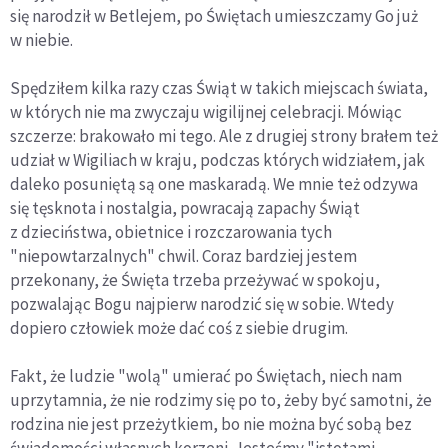
się narodził w Betlejem, po Świętach umieszczamy Go już
w niebie.
Spędziłem kilka razy czas Świąt w takich miejscach świata,
w których nie ma zwyczaju wigilijnej celebracji. Mówiąc
szczerze: brakowało mi tego. Ale z drugiej strony brałem też
udział w Wigiliach w kraju, podczas których widziałem, jak
daleko posuniętą są one maskaradą. We mnie też odzywa
się tęsknota i nostalgia, powracają zapachy Świąt
z dzieciństwa, obietnice i rozczarowania tych
"niepowtarzalnych" chwil. Coraz bardziej jestem
przekonany, że Święta trzeba przeżywać w spokoju,
pozwalając Bogu najpierw narodzić się w sobie. Wtedy
dopiero człowiek może dać coś z siebie drugim.
Fakt, że ludzie "wolą" umierać po Świętach, niech nam
uprzytamnia, że nie rodzimy się po to, żeby być samotni, że
rodzina nie jest przeżytkiem, bo nie można być sobą bez
świadomości własnych korzeni. Jesteśmy "istotami