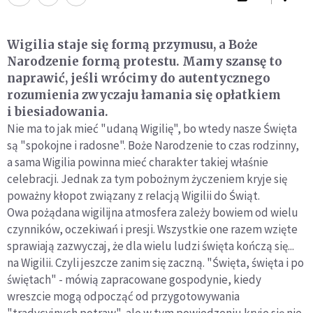
Wigilia staje się formą przymusu, a Boże
Narodzenie formą protestu. Mamy szansę to
naprawić, jeśli wrócimy do autentycznego
rozumienia zwyczaju łamania się opłatkiem
i biesiadowania.
Nie ma to jak mieć "udaną Wigilię", bo wtedy nasze Święta
są "spokojne i radosne". Boże Narodzenie to czas rodzinny,
a sama Wigilia powinna mieć charakter takiej właśnie
celebracji. Jednak za tym pobożnym życzeniem kryje się
poważny kłopot związany z relacją Wigilii do Świąt.
Owa pożądana wigilijna atmosfera zależy bowiem od wielu
czynników, oczekiwań i presji. Wszystkie one razem wzięte
sprawiają zazwyczaj, że dla wielu ludzi święta kończą się...
na Wigilii. Czyli jeszcze zanim się zaczną. "Święta, święta i po
świętach" - mówią zapracowane gospodynie, kiedy
wreszcie mogą odpocząć od przygotowywania
"tradycyjnych potraw", ale w tym powiedzeniu kryje się nie