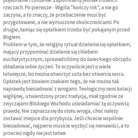
rzeczach. Po pierwsze - Wigilia "kończy rok", a nie go
zaczyna, a to znaczy, że przebaczenie musi być
przygotowane, a nie wymuszone okolicznościami. Po
drugie, łamiąc się opłatkiem trzeba być pokajanym przed
Bogiem.
Problem w tym, że religijny rytuał dzielenia się opłatkiem,
mający przypominać dzielenie się chlebem
eucharystycznym, sprowadziliśmy do świeckiego obrzędu
składania sobie życzeń. To oczywiście jest o wiele
łatwiejsze, bo można otworzyć usta bez otwarcia serca.
Opłatek jest bowiem znakiem tego, że nie można tak
naprawdę biesiadować z wrogami. Teologiczny sens kolacji
wigilijnej, utwierdzony przez tradycję, miał zgodnie ze
zwyczajami Bliskiego Wschodu uświadamiać tę oczywistą
prawdę. Nie zaprasza się do stołu wroga, choć należy
zostawić miejsce dla przybysza. Jeśli chcecie wspólnie
biesiadować, najpierw musicie wyzbyć się nienawiści, a to
przecież nigdy nie jest łatwe.