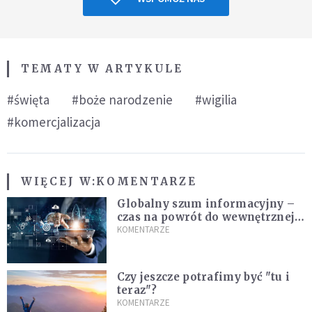
TEMATY W ARTYKULE
#święta
#boże narodzenie
#wigilia
#komercjalizacja
WIĘCEJ W:
KOMENTARZE
Globalny szum informacyjny –
czas na powrót do wewnętrznej
prawdy
KOMENTARZE
Czy jeszcze potrafimy być "tu i
teraz"?
KOMENTARZE