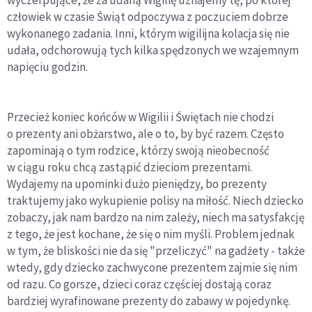
człowiek w czasie Świąt odpoczywa z poczuciem dobrze
wykonanego zadania. Inni, którym wigilijna kolacja się nie
udała, odchorowują tych kilka spędzonych we wzajemnym
napięciu godzin.
Przecież koniec końców w Wigilii i Świętach nie chodzi
o prezenty ani obżarstwo, ale o to, by być razem. Często
zapominają o tym rodzice, którzy swoją nieobecność
w ciągu roku chcą zastąpić dzieciom prezentami.
Wydajemy na upominki dużo pieniędzy, bo prezenty
traktujemy jako wykupienie polisy na miłość. Niech dziecko
zobaczy, jak nam bardzo na nim zależy, niech ma satysfakcję
z tego, że jest kochane, że się o nim myśli. Problem jednak
w tym, że bliskości nie da się "przeliczyć" na gadżety - także
wtedy, gdy dziecko zachwycone prezentem zajmie się nim
od razu. Co gorsze, dzieci coraz częściej dostają coraz
bardziej wyrafinowane prezenty do zabawy w pojedynkę.