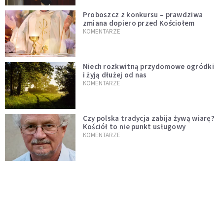
Proboszcz z konkursu – prawdziwa
zmiana dopiero przed Kościołem
KOMENTARZE
Niech rozkwitną przydomowe ogródki
i żyją dłużej od nas
KOMENTARZE
Czy polska tradycja zabija żywą wiarę?
Kościół to nie punkt usługowy
KOMENTARZE
"Jezus AI" i religijne chatboty. Czy
Leon XIV odpowie na duchowość epoki
sztucznej inteligencji?
KOMENTARZE