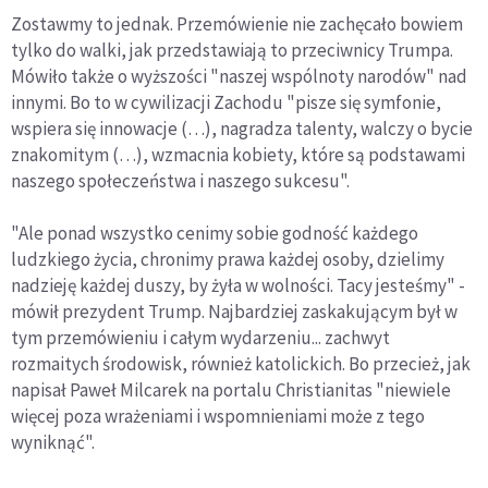
Zostawmy to jednak. Przemówienie nie zachęcało bowiem
tylko do walki, jak przedstawiają to przeciwnicy Trumpa.
Mówiło także o wyższości "naszej wspólnoty narodów" nad
innymi. Bo to w cywilizacji Zachodu "pisze się symfonie,
wspiera się innowacje (…), nagradza talenty, walczy o bycie
znakomitym (…), wzmacnia kobiety, które są podstawami
naszego społeczeństwa i naszego sukcesu".
"Ale ponad wszystko cenimy sobie godność każdego
ludzkiego życia, chronimy prawa każdej osoby, dzielimy
nadzieję każdej duszy, by żyła w wolności. Tacy jesteśmy" -
mówił prezydent Trump. Najbardziej zaskakującym był w
tym przemówieniu i całym wydarzeniu... zachwyt
rozmaitych środowisk, również katolickich. Bo przecież, jak
napisał Paweł Milcarek na portalu Christianitas "niewiele
więcej poza wrażeniami i wspomnieniami może z tego
wyniknąć".