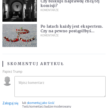
Czy biskupi naprawdę chcą tej
komisji?
KOMENTARZE
Po latach każdy jest ekspertem.
Czy na pewno postąpiłbyś
inaczej?
KOMENTARZE
SKOMENTUJ ARTYKUŁ
Papież Trump
Zaloguj się
lub
skomentuj jako Gość
Twój komentarz będzie moderowany