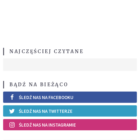
NAJCZĘŚCIEJ CZYTANE
BĄDŹ NA BIEŻĄCO
ŚLEDŹ NAS NA FACEBOOKU
ŚLEDŹ NAS NA TWITTERZE
ŚLEDŹ NAS NA INSTAGRAMIE