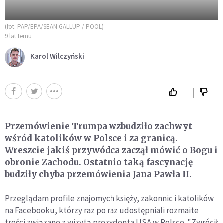
(fot. PAP/EPA/SEAN GALLUP / POOL)
9 lat temu
Karol Wilczyński
Przemówienie Trumpa wzbudziło zachwyt
wśród katolików w Polsce i za granicą.
Wreszcie jakiś przywódca zaczął mówić o Bogu i
obronie Zachodu. Ostatnio taką fascynację
budziły chyba przemówienia Jana Pawła II.
Przeglądam profile znajomych księży, zakonnic i katolików
na Facebooku, którzy raz po raz udostępniali rozmaite
treści związane z wizytą prezydenta USA w Polsce. "Zwrócił