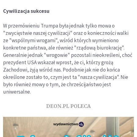
Cywilizacja sukcesu
W przemówieniu Trumpa była jednak tylko mowa o
"zwycięstwie naszej cywilizacji" oraz o konieczności walki
ze "wspólnymi wrogami", wśród których wymieniono
konkretne państwa, ale również "rządową biurokrację".
Generalnie jednak "wrogowie" pozostali nieokreśleni, choć
prezydent USA wskazał wprost, że ci, którzy grożą
Zachodowi, żyją wśród nas. Podobnie jak nie do końca
określone zostało to, czym jest ta "nasza cywilizacja". Nie
było również mowy o tym, że chrześcijaństwo jest
uniwersalne.
DEON.PL POLECA