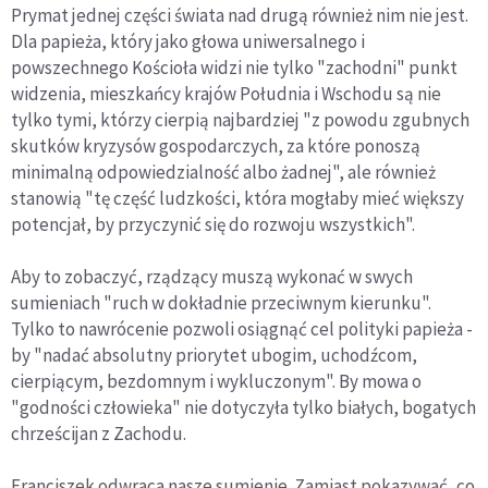
Prymat jednej części świata nad drugą również nim nie jest.
Dla papieża, który jako głowa uniwersalnego i
powszechnego Kościoła widzi nie tylko "zachodni" punkt
widzenia, mieszkańcy krajów Południa i Wschodu są nie
tylko tymi, którzy cierpią najbardziej "z powodu zgubnych
skutków kryzysów gospodarczych, za które ponoszą
minimalną odpowiedzialność albo żadnej", ale również
stanowią "tę część ludzkości, która mogłaby mieć większy
potencjał, by przyczynić się do rozwoju wszystkich".
Aby to zobaczyć, rządzący muszą wykonać w swych
sumieniach "ruch w dokładnie przeciwnym kierunku".
Tylko to nawrócenie pozwoli osiągnąć cel polityki papieża -
by "nadać absolutny priorytet ubogim, uchodźcom,
cierpiącym, bezdomnym i wykluczonym". By mowa o
"godności człowieka" nie dotyczyła tylko białych, bogatych
chrześcijan z Zachodu.
Franciszek odwraca nasze sumienie. Zamiast pokazywać, co