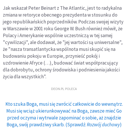
Jak wskazał Peter Beinart z The Atlantic, jest to radykalna
zmiana w retoryce obecnego prezydenta w stosunku do
jego republikańskich poprzedników. Podczas swojej wizyty
w Warszawie w 2001 roku George W. Bush również mówił, że
Polacy i Amerykanie wspólnie uczestniczą w tej samej
"cywilizacji", ale dodawał, że "jej wartości są uniwersalne",
że "nasza transatlantycka wspólnota musi skupić się na
budowaniu pokoju w Europie, przynieść pokój i
uzdrowienie Afryce (…), budować świat współpracujący
dla dobrobytu, ochrony środowiska i podniesienia jakości
życia dla wszystkich".
DEON.PL POLECA
Kto szuka Boga, musi się zwrócić całkowicie do wewnątrz.
Musi się wciąż ukierunkowywać na Boga, zawsze mieć Go
przed oczyma i wytrwale zapominać o sobie, aż znajdzie
Boga, swój prawdziwy skarb. (Sprawdź:
Rozwój duchowy
)