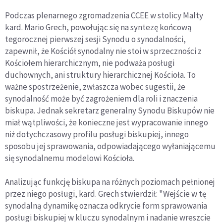
Podczas plenarnego zgromadzenia CCEE w stolicy Malty
kard. Mario Grech, powołując się na syntezę końcową
tegorocznej pierwszej sesji Synodu o synodalności,
zapewnił, że Kościół synodalny nie stoi w sprzeczności z
Kościołem hierarchicznym, nie podważa posługi
duchownych, ani struktury hierarchicznej Kościoła. To
ważne spostrzeżenie, zwłaszcza wobec sugestii, że
synodalność może być zagrożeniem dla roli i znaczenia
biskupa. Jednak sekretarz generalny Synodu Biskupów nie
miał wątpliwości, że konieczne jest wypracowanie innego
niż dotychczasowy profilu posługi biskupiej, innego
sposobu jej sprawowania, odpowiadającego wyłaniającemu
się synodalnemu modelowi Kościoła.
Analizując funkcję biskupa na różnych poziomach pełnionej
przez niego posługi, kard. Grech stwierdził: "Wejście w tę
synodalną dynamikę oznacza odkrycie form sprawowania
posługi biskupiej w kluczu synodalnym i nadanie wreszcie