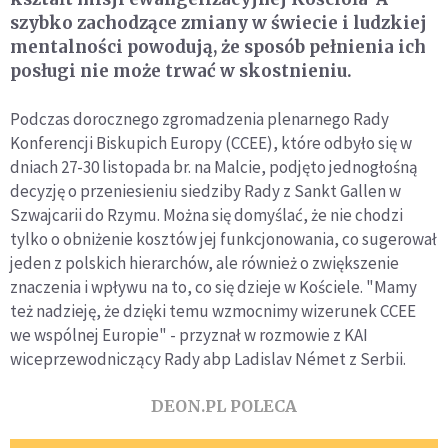
szybko zachodzące zmiany w świecie i ludzkiej
mentalności powodują, że sposób pełnienia ich
posługi nie może trwać w skostnieniu.
Podczas dorocznego zgromadzenia plenarnego Rady
Konferencji Biskupich Europy (CCEE), które odbyło się w
dniach 27-30 listopada br. na Malcie, podjęto jednogłośną
decyzję o przeniesieniu siedziby Rady z Sankt Gallen w
Szwajcarii do Rzymu. Można się domyślać, że nie chodzi
tylko o obniżenie kosztów jej funkcjonowania, co sugerował
jeden z polskich hierarchów, ale również o zwiększenie
znaczenia i wpływu na to, co się dzieje w Kościele. "Mamy
też nadzieję, że dzięki temu wzmocnimy wizerunek CCEE
we wspólnej Europie" - przyznał w rozmowie z KAI
wiceprzewodniczący Rady abp Ladislav Német z Serbii.
DEON.PL POLECA