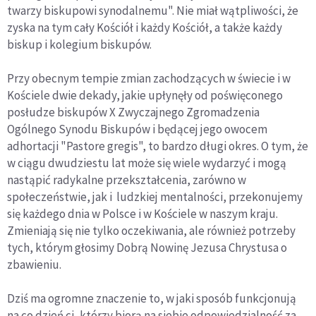
twarzy biskupowi synodalnemu". Nie miał wątpliwości, że
zyska na tym cały Kościół i każdy Kościół, a także każdy
biskup i kolegium biskupów.
Przy obecnym tempie zmian zachodzących w świecie i w
Kościele dwie dekady, jakie upłynęły od poświęconego
posłudze biskupów X Zwyczajnego Zgromadzenia
Ogólnego Synodu Biskupów i będącej jego owocem
adhortacji "Pastore gregis", to bardzo długi okres. O tym, że
w ciągu dwudziestu lat może się wiele wydarzyć i mogą
nastąpić radykalne przekształcenia, zarówno w
społeczeństwie, jak i ludzkiej mentalności, przekonujemy
się każdego dnia w Polsce i w Kościele w naszym kraju.
Zmieniają się nie tylko oczekiwania, ale również potrzeby
tych, którym głosimy Dobrą Nowinę Jezusa Chrystusa o
zbawieniu.
Dziś ma ogromne znaczenie to, w jaki sposób funkcjonują
na co dzień ci, którzy biorą na siebie odpowiedzialność za