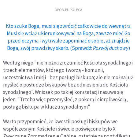
DEON.PL POLECA
Kto szuka Boga, musi się zwrócić całkowicie do wewnątrz.
Musi się wciąż ukierunkowywać na Boga, zawsze mieć Go
przed oczyma i wytrwale zapominać o sobie, aż znajdzie
Boga, swój prawdziwy skarb. (Sprawdź:
Rozwój duchowy
)
Według niego "nie można zrozumieć Kościoła synodalnego i
trzech elementów, które go tworzą - komunii,
uczestnictwa i misji - bez posługi biskupa; ale nie można już
myśleć o posłudze biskupów bez odniesienia do Kościoła
synodalnego". Wniosek po takiej konstatacji nasuwa się
jeden: "Trzeba więc przemyśleć, z pokorą i cierpliwością,
posługę biskupa w kluczu synodalnym".
Warto przypomnieć, że kwestii posługi biskupów we
współczesnym Kościele i świecie poświęcone było X
Zwyczajne Zgromadzenie Ogólne, ostatnie za pontyfikatu