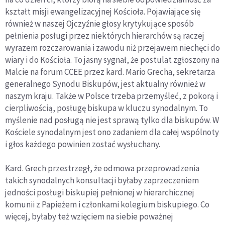
kształt misji ewangelizacyjnej Kościoła. Pojawiające się
również w naszej Ojczyźnie głosy krytykujące sposób
pełnienia posługi przez niektórych hierarchów są raczej
wyrazem rozczarowania i zawodu niż przejawem niechęci do
wiary i do Kościoła. To jasny sygnał, że postulat zgłoszony na
Malcie na forum CCEE przez kard. Mario Grecha, sekretarza
generalnego Synodu Biskupów, jest aktualny również w
naszym kraju. Także w Polsce trzeba przemyśleć, z pokorą i
cierpliwością, posługę biskupa w kluczu synodalnym. To
myślenie nad posługą nie jest sprawą tylko dla biskupów. W
Kościele synodalnym jest ono zadaniem dla całej wspólnoty
i głos każdego powinien zostać wysłuchany.
Kard. Grech przestrzegł, że odmowa przeprowadzenia
takich synodalnych konsultacji byłaby zaprzeczeniem
jedności posługi biskupiej pełnionej w hierarchicznej
komunii z Papieżem i członkami kolegium biskupiego. Co
więcej, byłaby też wzięciem na siebie poważnej