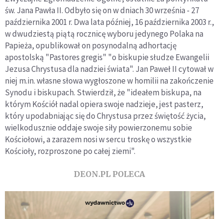
św. Jana Pawła II. Odbyło się on w dniach 30 września - 27
października 2001 r. Dwa lata później, 16 października 2003 r.,
w dwudziestą piątą rocznicę wyboru jedynego Polaka na
Papieża, opublikował on posynodalną adhortację
apostolską "Pastores gregis" "o biskupie słudze Ewangelii
Jezusa Chrystusa dla nadziei świata". Jan Paweł II cytował w
niej m.in. własne słowa wygłoszone w homilii na zakończenie
Synodu i biskupach. Stwierdził, że "ideałem biskupa, na
którym Kościół nadal opiera swoje nadzieje, jest pasterz,
który upodabniając się do Chrystusa przez świętość życia,
wielkodusznie oddaje swoje siły powierzonemu sobie
Kościołowi, a zarazem nosi w sercu troskę o wszystkie
Kościoły, rozproszone po całej ziemi".
DEON.PL POLECA