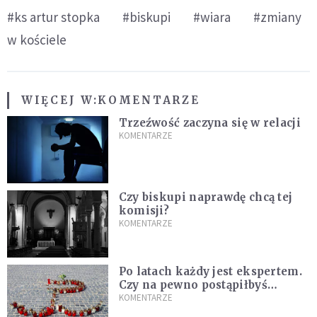
#ks artur stopka
#biskupi
#wiara
#zmiany
w kościele
WIĘCEJ W:
KOMENTARZE
Trzeźwość zaczyna się w relacji
KOMENTARZE
Czy biskupi naprawdę chcą tej
komisji?
KOMENTARZE
Po latach każdy jest ekspertem.
Czy na pewno postąpiłbyś
inaczej?
KOMENTARZE