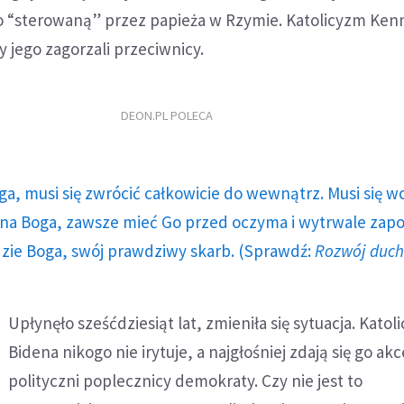
 “sterowaną” przez papieża w Rzymie. Katolicyzm Ken
y jego zagorzali przeciwnicy.
DEON.PL POLECA
ga, musi się zwrócić całkowicie do wewnątrz. Musi się w
a Boga, zawsze mieć Go przed oczyma i wytrwale zap
dzie Boga, swój prawdziwy skarb. (Sprawdź:
Rozwój duc
Upłynęło sześćdziesiąt lat, zmieniła się sytuacja. Kato
Bidena nikogo nie irytuje, a najgłośniej zdają się go a
polityczni poplecznicy demokraty. Czy nie jest to