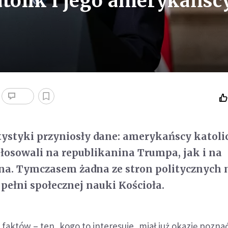
atolik i jego amerykańsc
ystyki przyniosły dane: amerykańscy katoli
łosowali na republikanina Trumpa, jak i na
na. Tymczasem żadna ze stron politycznych 
 pełni społecznej nauki Kościoła.
faktów – ten, kogo to interesuje, miał już okazję pozna