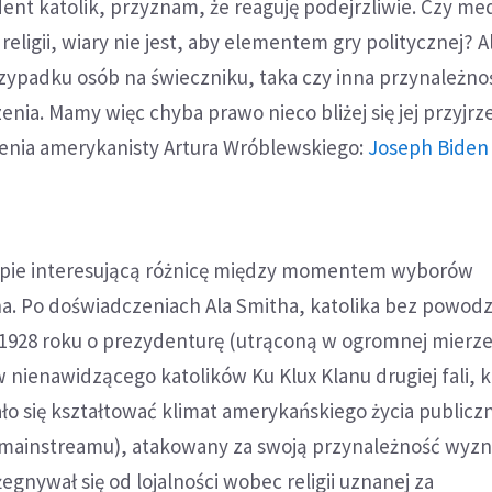
nt katolik, przyznam, że reaguję podejrzliwie. Czy me
 religii, wiary nie jest, aby elementem gry politycznej? A
rzypadku osób na świeczniku, taka czy inna przynależno
nia. Mamy więc chyba prawo nieco bliżej się jej przyjrz
enia amerykanisty Artura Wróblewskiego:
Joseph Biden 
ępie interesującą różnicę między momentem wyborów
a. Po doświadczeniach Ala Smitha, katolika bez powod
 1928 roku o prezydenturę (utrąconą w ogromnej mierze
 nienawidzącego katolików Ku Klux Klanu drugiej fali, k
ało się kształtować klimat amerykańskiego życia publicz
 mainstreamu), atakowany za swoją przynależność wyz
egnywał się od lojalności wobec religii uznanej za