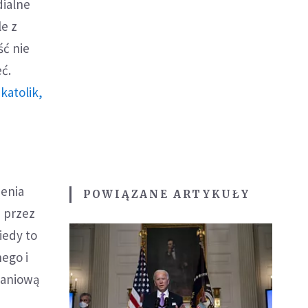
dialne
le z
ść nie
eć.
katolik,
zenia
POWIĄZANE ARTYKUŁY
 przez
iedy to
nego i
naniową