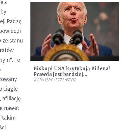
ę z
eby
tej. Radzę
ypowiedzi
 ze stanu
kratów
znym“. To
o
Biskupi USA krytykują Bidena?
Prawda jest bardziej
izowany
skomplikowana
WIARA I SPOŁECZEŃSTWO
o ciągle
afiliację
że nawet
i takim
ci,