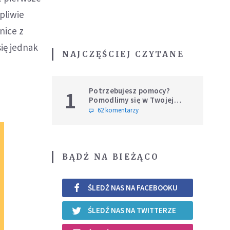
pliwie
nice z
się jednak
NAJCZĘŚCIEJ CZYTANE
Potrzebujesz pomocy?
1
Pomodlimy się w Twojej
intencji
62 komentarzy
BĄDŹ NA BIEŻĄCO
ŚLEDŹ NAS NA FACEBOOKU
ŚLEDŹ NAS NA TWITTERZE