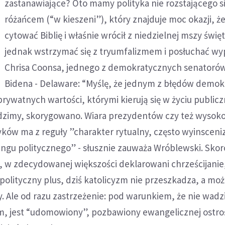
zastanawiające? Oto mamy polityka nie rozstającego si
różańcem (“w kieszeni”), który znajduje moc okazji, ż
cytować Biblię i właśnie wrócił z niedzielnej mszy świę
jednak wstrzymać się z tryumfalizmem i posłuchać w
Chrisa Coonsa, jednego z demokratycznych senatorów
Bidena - Delaware: “Myślę, że jednym z błędów demo
prywatnych wartości, którymi kierują się w życiu public
idzimy, skorygowano. Wiara prezydentów czy też wysok
yków ma z reguły ”charakter rytualny, często wyinscen
ngu politycznego” - słusznie zauważa Wróblewski. Skor
 w zdecydowanej większości deklarowani chrześcijanie, 
a polityczny plus, dziś katolicyzm nie przeszkadza, a mo
y. Ale od razu zastrzeżenie: pod warunkiem, że nie wadz
m, jest “udomowiony”, pozbawiony ewangelicznej ostroś