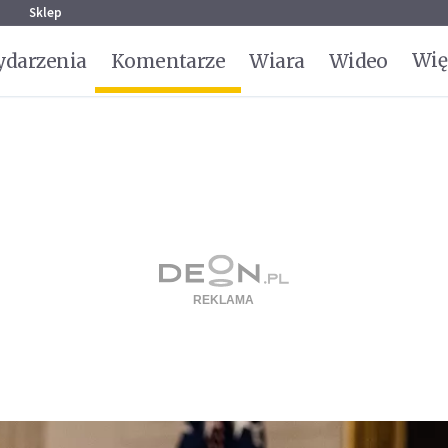
g
Sklep
Wię
darzenia
Komentarze
Wiara
Wideo