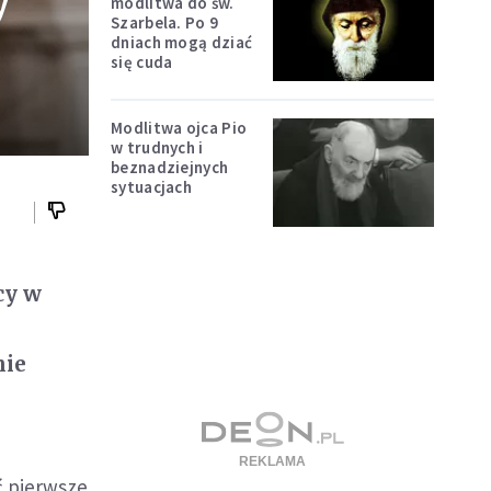
y
modlitwa do św.
Szarbela. Po 9
dniach mogą dziać
się cuda
Modlitwa ojca Pio
w trudnych i
beznadziejnych
sytuacjach
cy w
nie
ć pierwsze