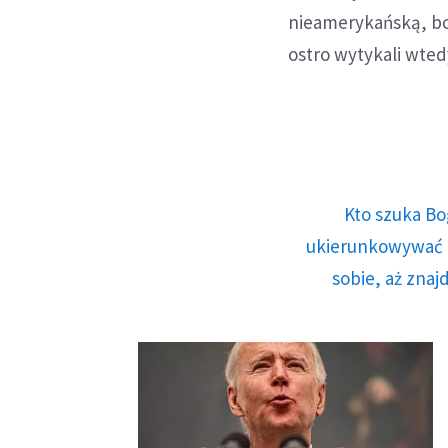
nieamerykańską, bo
ostro wytykali wted
Kto szuka Bo
ukierunkowywać n
sobie, aż znaj