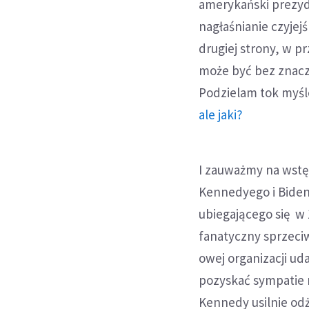
amerykański prezyde
nagłaśnianie czyjejś
drugiej strony, w p
może być bez znacze
Podzielam tok myśl
ale jaki?
I zauważmy na wst
Kennedyego i Biden
ubiegającego się w
fanatyczny sprzeciw
owej organizacji ud
pozyskać sympatie
Kennedy usilnie odż