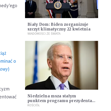
nedy'ego
Biały Dom: Biden zorganizuje
szczyt klimatyczny 22 kwietnia
WIADOMOŚCI ZE ŚWIATA
ciąż
ominać o
howy
)
licyzm
kcentować
Niedzielna msza stałym
punktem programu prezydenta
Bidena?
KOŚCIÓŁ