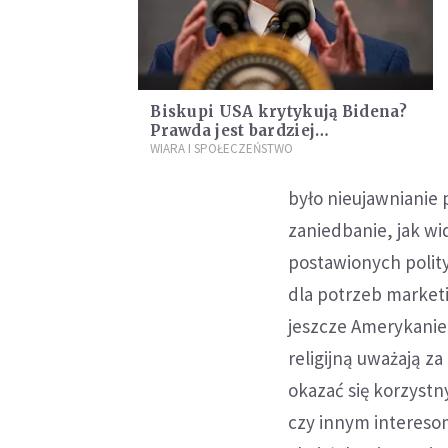
Biskupi USA krytykują Bidena?
Prawda jest bardziej
skomplikowana
WIARA I SPOŁECZEŃSTWO
było nieujawnianie 
zaniedbanie, jak w
postawionych polit
dla potrzeb marketi
jeszcze Amerykanie,
religijną uważają z
okazać się korzystn
czy innym intereso