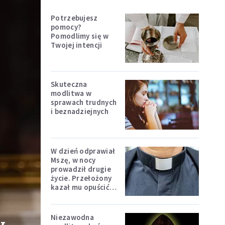
Potrzebujesz
pomocy?
Pomodlimy się w
Twojej intencji
Skuteczna
modlitwa w
sprawach trudnych
i beznadziejnych
W dzień odprawiał
Mszę, w nocy
prowadził drugie
życie. Przełożony
kazał mu opuścić
zakon
Niezawodna