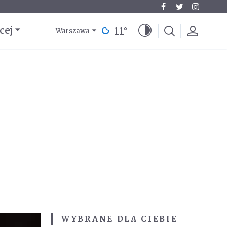
11
°
cej
Warszawa
WYBRANE DLA CIEBIE