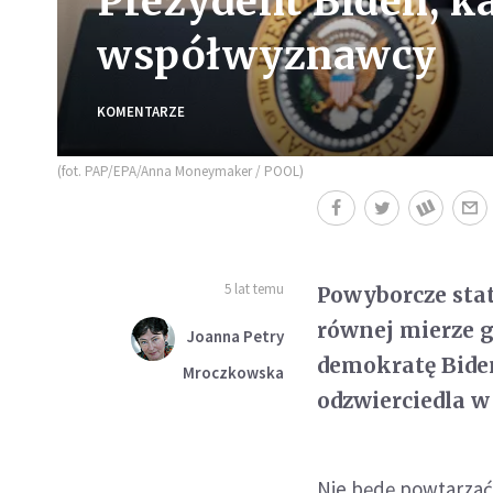
Prezydent Biden, k
współwyznawcy
KOMENTARZE
(fot. PAP/EPA/Anna Moneymaker / POOL)
5 lat temu
Powyborcze stat
równej mierze g
Joanna Petry
demokratę Bide
Mroczkowska
odzwierciedla w
Nie będę powtarzać 