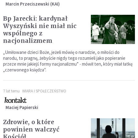
Marcin Przeciszewski (KAI)
Bp Jarecki: kardynał
Wyszyński nie miał nic
wspólnego z
nacjonalizmem
„Umiłowane dzieci Boże, jeżeli mówię o narodzie, o miłości do
narodu, to pragnę, żebyście nigdy tego rozumieli jako popieranie
przeze mnie jakiejś formy nacjonalizmu” - mówił ten, który miał łatkę
„czerwonego księdza".
7 lat temu
WIARA I SPOŁECZEŃSTWO
Maciej Papierski
Zdrowie, o które
powinien walczyć
Kościół