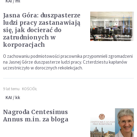
KAI / ml
Jasna Góra: duszpasterze
ludzi pracy zastanawiają
się, jak docierać do
zatrudnionych w
korporacjach
O zachowaniu podmiotowości pracownika przypomnieli zgromadzeni
na Jasnej Górze duszpasterze ludzi pracy. Czterdziestu kapłanów
uczestniczyło w dorocznych rekolekcjach.
9 lat temu
KOŚCIÓŁ
KAI / kk
Nagroda Centesimus
Annus m.in. za bloga