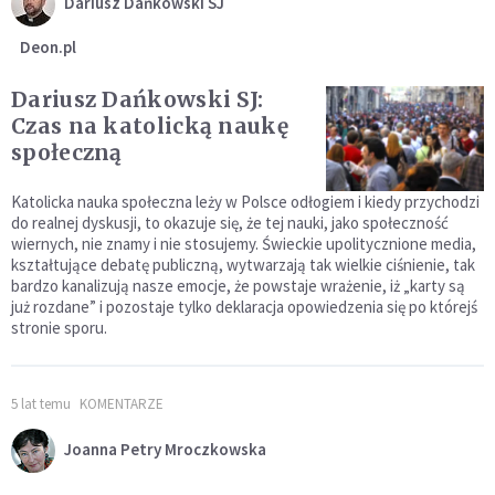
Dariusz Dańkowski SJ
Deon.pl
Dariusz Dańkowski SJ:
Czas na katolicką naukę
społeczną
Katolicka nauka społeczna leży w Polsce odłogiem i kiedy przychodzi
do realnej dyskusji, to okazuje się, że tej nauki, jako społeczność
wiernych, nie znamy i nie stosujemy. Świeckie upolitycznione media,
kształtujące debatę publiczną, wytwarzają tak wielkie ciśnienie, tak
bardzo kanalizują nasze emocje, że powstaje wrażenie, iż „karty są
już rozdane” i pozostaje tylko deklaracja opowiedzenia się po którejś
stronie sporu.
5 lat temu
KOMENTARZE
Joanna Petry Mroczkowska