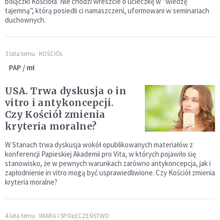
bolączki Kościoła. Nie chodzi wreszcie o ucieczkę w "wiedzę
tajemną", którą posiedli ci namaszczeni, uformowani w seminariach
duchownych.
3 lata temu
KOŚCIÓŁ
PAP / mł
USA. Trwa dyskusja o in
vitro i antykoncepcji.
Czy Kościół zmienia
kryteria moralne?
W Stanach trwa dyskusja wokół opublikowanych materiałów z
konferencji Papieskiej Akademii pro Vita, w których pojawiło się
stanowisko, że w pewnych warunkach zarówno antykoncepcja, jak i
zapłodnienie in vitro mogą być usprawiedliwione. Czy Kościół zmienia
kryteria moralne?
4 lata temu
WIARA I SPOŁECZEŃSTWO