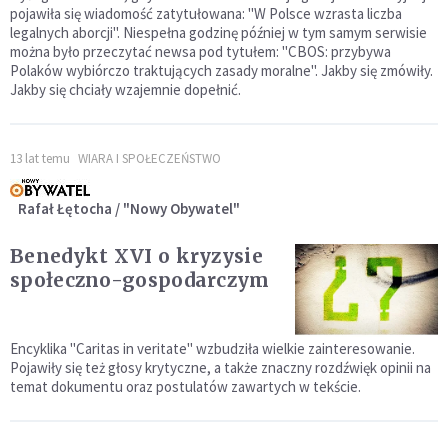
pojawiła się wiadomość zatytułowana: "W Polsce wzrasta liczba
legalnych aborcji". Niespełna godzinę później w tym samym serwisie
można było przeczytać newsa pod tytułem: "CBOS: przybywa
Polaków wybiórczo traktujących zasady moralne". Jakby się zmówiły.
Jakby się chciały wzajemnie dopełnić.
13 lat temu
WIARA I SPOŁECZEŃSTWO
Rafał Łętocha / "Nowy Obywatel"
Benedykt XVI o kryzysie
społeczno-gospodarczym
Encyklika "Caritas in veritate" wzbudziła wielkie zainteresowanie.
Pojawiły się też głosy krytyczne, a także znaczny rozdźwięk opinii na
temat dokumentu oraz postulatów zawartych w tekście.