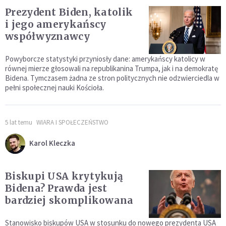
Prezydent Biden, katolik
i jego amerykańscy
współwyznawcy
Powyborcze statystyki przyniosły dane: amerykańscy katolicy w
równej mierze głosowali na republikanina Trumpa, jak i na demokratę
Bidena. Tymczasem żadna ze stron politycznych nie odzwierciedla w
pełni społecznej nauki Kościoła.
5 lat temu
WIARA I SPOŁECZEŃSTWO
Karol Kleczka
Biskupi USA krytykują
Bidena? Prawda jest
bardziej skomplikowana
Stanowisko biskupów USA w stosunku do nowego prezydenta USA