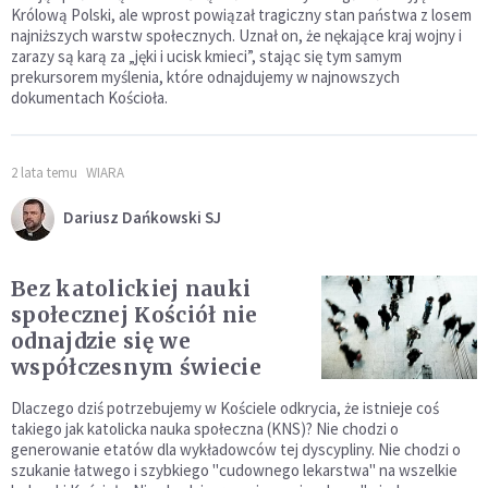
Królową Polski, ale wprost powiązał tragiczny stan państwa z losem
najniższych warstw społecznych. Uznał on, że nękające kraj wojny i
zarazy są karą za „jęki i ucisk kmieci”, stając się tym samym
prekursorem myślenia, które odnajdujemy w najnowszych
dokumentach Kościoła.
2 lata temu
WIARA
Dariusz Dańkowski SJ
Bez katolickiej nauki
społecznej Kościół nie
odnajdzie się we
współczesnym świecie
Dlaczego dziś potrzebujemy w Kościele odkrycia, że istnieje coś
takiego jak katolicka nauka społeczna (KNS)? Nie chodzi o
generowanie etatów dla wykładowców tej dyscypliny. Nie chodzi o
szukanie łatwego i szybkiego "cudownego lekarstwa" na wszelkie