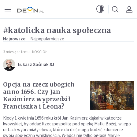
Przejdź do menu głównego
Przejdź do treści
#katolicka nauka społeczna
Najnowsze
Najpopularniejsze
3 miesiące temu
KOŚCIÓŁ
Łukasz Sośniak SJ
Opcja na rzecz ubogich
anno 1656. Czy Jan
Kazimierz wyprzedził
Franciszka i Leona?
Kiedy 1 kwietnia 1656 roku król Jan Kazimierz klękał w katedrze
lwowskiej, by oddać Rzeczpospolitą pod opiekę Matki Bożej, w jego
ustach wybrzmiały słowa, które do dziś mogą budzić zdumienie
swoją społeczną wnikliwością. Władca nie tylko ogłosił Maryję