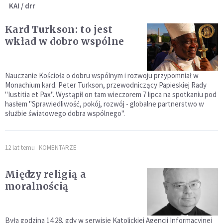
KAI / drr
Kard Turkson: to jest
wkład w dobro wspólne
Nauczanie Kościoła o dobru wspólnym i rozwoju przypomniał w
Monachium kard. Peter Turkson, przewodniczący Papieskiej Rady
"Iustitia et Pax". Wystąpił on tam wieczorem 7 lipca na spotkaniu pod
hasłem "Sprawiedliwość, pokój, rozwój - globalne partnerstwo w
służbie światowego dobra wspólnego".
12 lat temu
KOMENTARZE
Między religią a
moralnością
Była godzina 14.28, gdy w serwisie Katolickiej Agencji Informacyjnej