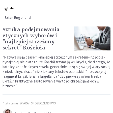
Brian Engelland
Sztuka podejmowania
etycznych wyborów i
"najlepiej strzeżony
sekret" Kościoła
"Nazywa się ją czasem «najlepiej strzeżonym sekretem» Kościoła -
bynajmniej nie dlatego, że Kościół trzyma ją w ukryciu, ale dlatego, że
katolicy «z kościelnych ławek» generalnie uczą się swojej wiary raczej
z niedzielnych kazań niż z lektury tekstów papieskich" - przeczytaj
fragment książki Briana Engellanda "Czy pierwszy milion trzeba
ukraść? Praktyczne zastosowanie wartości chrześcijańskich w
biznesie".
4 lata temu
WIARA I SPOŁECZEŃSTWO