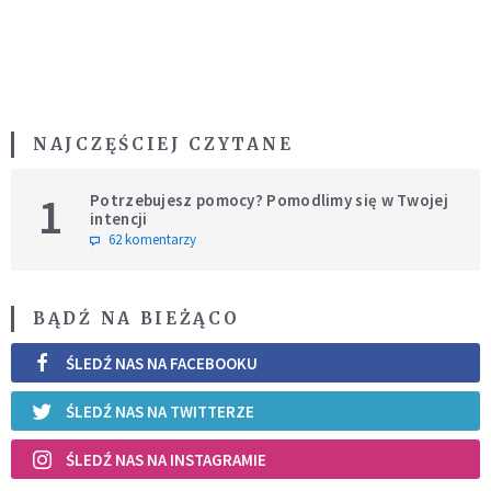
NAJCZĘŚCIEJ CZYTANE
1
Potrzebujesz pomocy? Pomodlimy się w Twojej
intencji
62 komentarzy
BĄDŹ NA BIEŻĄCO
ŚLEDŹ NAS NA FACEBOOKU
ŚLEDŹ NAS NA TWITTERZE
ŚLEDŹ NAS NA INSTAGRAMIE