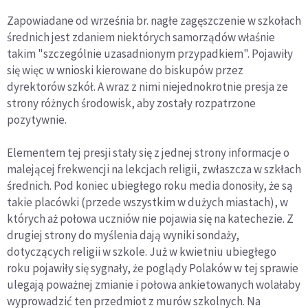
Zapowiadane od września br. nagłe zagęszczenie w szkołach
średnich jest zdaniem niektórych samorządów właśnie
takim "szczególnie uzasadnionym przypadkiem". Pojawiły
się więc w wnioski kierowane do biskupów przez
dyrektorów szkół. A wraz z nimi niejednokrotnie presja ze
strony różnych środowisk, aby zostały rozpatrzone
pozytywnie.
Elementem tej presji stały się z jednej strony informacje o
malejącej frekwencji na lekcjach religii, zwłaszcza w szkłach
średnich. Pod koniec ubiegłego roku media donosiły, że są
takie placówki (przede wszystkim w dużych miastach), w
których aż połowa uczniów nie pojawia się na katechezie. Z
drugiej strony do myślenia dają wyniki sondaży,
dotyczących religii w szkole. Już w kwietniu ubiegłego
roku pojawiły się sygnały, że poglądy Polaków w tej sprawie
ulegają poważnej zmianie i połowa ankietowanych wolałaby
wyprowadzić ten przedmiot z murów szkolnych. Na