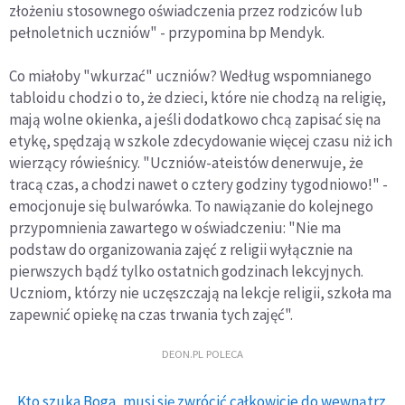
złożeniu stosownego oświadczenia przez rodziców lub
pełnoletnich uczniów" - przypomina bp Mendyk.
Co miałoby "wkurzać" uczniów? Według wspomnianego
tabloidu chodzi o to, że dzieci, które nie chodzą na religię,
mają wolne okienka, a jeśli dodatkowo chcą zapisać się na
etykę, spędzają w szkole zdecydowanie więcej czasu niż ich
wierzący rówieśnicy. "Uczniów-ateistów denerwuje, że
tracą czas, a chodzi nawet o cztery godziny tygodniowo!" -
emocjonuje się bulwarówka. To nawiązanie do kolejnego
przypomnienia zawartego w oświadczeniu: "Nie ma
podstaw do organizowania zajęć z religii wyłącznie na
pierwszych bądź tylko ostatnich godzinach lekcyjnych.
Uczniom, którzy nie uczęszczają na lekcje religii, szkoła ma
zapewnić opiekę na czas trwania tych zajęć".
DEON.PL POLECA
Kto szuka Boga, musi się zwrócić całkowicie do wewnątrz.