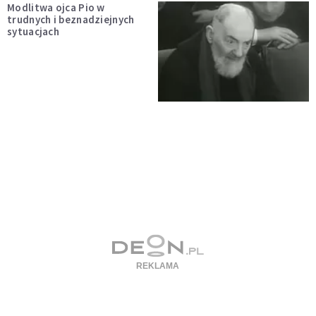
Modlitwa ojca Pio w
trudnych i beznadziejnych
sytuacjach