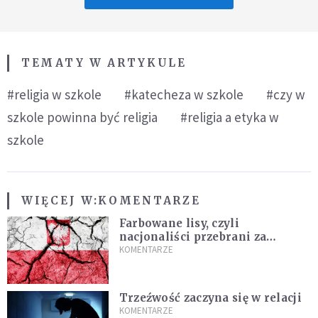
TEMATY W ARTYKULE
#religia w szkole
#katecheza w szkole
#czy w
szkole powinna być religia
#religia a etyka w
szkole
WIĘCEJ W:
KOMENTARZE
Farbowane lisy, czyli
nacjonaliści przebrani za
chrześcijan
KOMENTARZE
Trzeźwość zaczyna się w relacji
KOMENTARZE