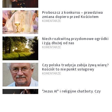
Proboszcz z konkursu – prawdziwa
zmiana dopiero przed Kościołem
KOMENTARZE
Niech rozkwitną przydomowe ogródki
i żyją dłużej od nas
KOMENTARZE
Czy polska tradycja zabija żywą wiarę?
Kościół to nie punkt usługowy
KOMENTARZE
"Jezus AI" i religijne chatboty. Czy
Leon XIV odpowie na duchowość epoki
sztucznej inteligencji?
KOMENTARZE