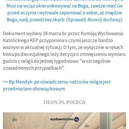
Musi się wciąż ukierunkowywać na Boga, zawsze mieć Go
przed oczyma i wytrwale zapominać o sobie, aż znajdzie
Boga, swój prawdziwy skarb. (Sprawdź:
Rozwój duchowy
)
Dokument wydany 18 marca br. przez Komisję Wychowania
Katolickiego KEP przypomina o czymś jeszcze bardzo
ważnym w aktualnej sytuacji. O tym, że wyłącznie w rękach
biskupa diecezjalnego leży decyzja o zmniejszeniu wymiaru
godzin z religii do jednej tygodniowo "w szczególnie
uzasadnionych przypadkach".
>> Bp Mendyk: po oświadczeniu rodziców religia jest
przedmiotem obowiązkowym
DEON.PL POLECA