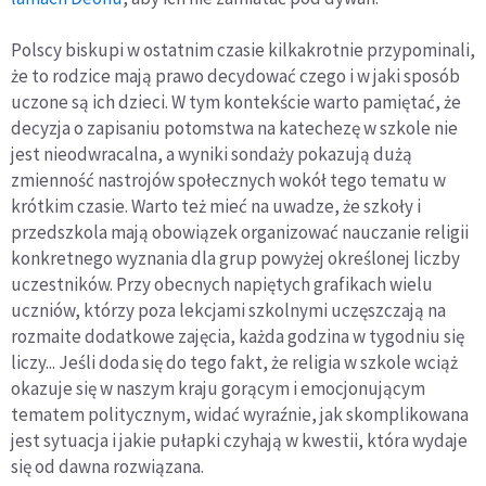
Polscy biskupi w ostatnim czasie kilkakrotnie przypominali,
że to rodzice mają prawo decydować czego i w jaki sposób
uczone są ich dzieci. W tym kontekście warto pamiętać, że
decyzja o zapisaniu potomstwa na katechezę w szkole nie
jest nieodwracalna, a wyniki sondaży pokazują dużą
zmienność nastrojów społecznych wokół tego tematu w
krótkim czasie. Warto też mieć na uwadze, że szkoły i
przedszkola mają obowiązek organizować nauczanie religii
konkretnego wyznania dla grup powyżej określonej liczby
uczestników. Przy obecnych napiętych grafikach wielu
uczniów, którzy poza lekcjami szkolnymi uczęszczają na
rozmaite dodatkowe zajęcia, każda godzina w tygodniu się
liczy... Jeśli doda się do tego fakt, że religia w szkole wciąż
okazuje się w naszym kraju gorącym i emocjonującym
tematem politycznym, widać wyraźnie, jak skomplikowana
jest sytuacja i jakie pułapki czyhają w kwestii, która wydaje
się od dawna rozwiązana.