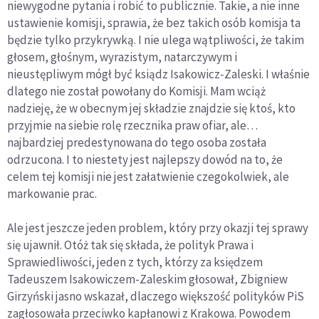
niewygodne pytania i robić to publicznie. Takie, a nie inne
ustawienie komisji, sprawia, że bez takich osób komisja ta
będzie tylko przykrywką. I nie ulega wątpliwości, że takim
głosem, głośnym, wyrazistym, natarczywym i
nieustępliwym mógł być ksiądz Isakowicz-Zaleski. I właśnie
dlatego nie został powołany do Komisji. Mam wciąż
nadzieję, że w obecnym jej składzie znajdzie się ktoś, kto
przyjmie na siebie rolę rzecznika praw ofiar, ale…
najbardziej predestynowana do tego osoba została
odrzucona. I to niestety jest najlepszy dowód na to, że
celem tej komisji nie jest załatwienie czegokolwiek, ale
markowanie prac.
Ale jest jeszcze jeden problem, który przy okazji tej sprawy
się ujawnił. Otóż tak się składa, że polityk Prawa i
Sprawiedliwości, jeden z tych, którzy za księdzem
Tadeuszem Isakowiczem-Zaleskim głosował, Zbigniew
Girzyński jasno wskazał, dlaczego większość polityków PiS
zagłosowała przeciwko kapłanowi z Krakowa. Powodem