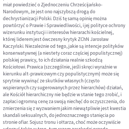
miał powiedzieć o Zjednoczeniu Chrześcijańsko-
Narodowym, że jest ono najszybszą drogą do
dechrystianizacji Polski. Dziś tę samą opinię można
powtórzyć o Prawie i Sprawiedliwości, i jej polityce ochrony
wizerunku instytucji i interesów hierarachi kościelnej,
której liderem jest ówczesny krytyk ZChN Jarosław
Kaczyński. Niezależnie od tego, jakie są intencje polityków
konserwatywnej (a niestety coraz częściej populistycznej)
polskiej prawicy, to ich działania realnie szkodzą
Kościołowi. Prawica (szczególnie, jeśli skręci wyraźnie w
kierunku alt-prawicowym czy populistycznym) może się
sprytnie wywinąć ze skutków własnych (często
wspieranych czy sugerowanych przez hierarchów) działań,
ale Kościół hierarchiczny nie będzie w stanie tego zrobić, i
zapłaci ogromną cenę za swoją niechęć do oczyszczenia, do
zmierzenia się z wyzwaniem jakim niewątpliwie jest kwestia
skandali seksualnych, do jednoznacznego stanięcia po
stronie ofiar. Sojusz tronu i ołtarza, choć może oczywiście