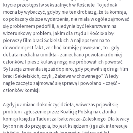
krycie przestępstw seksualnych w Kościele. To jednak
można by wybaczyć, gdyby nie ten drobiazg, że ta komisja,
co pokazały dalsze wydarzenia, nie miała w ogóle zajmować
się problemem pedofilii, a jedynie być lekarstwem na
wizerunkowy problem, jakim dla rządu i Kościoła był
pierwszy film braci Sekielskich. A najlepszym na to
dowodem jest fakt, że choć komisję powołano, to - gdy
debata medialna umilkła - zaniechano powołania do niej
członków. I pies z kulawą nogą nie próbował ich powołać.
Sytuacja zmieniła się zaś dopiero, gdy pojawił się drugi film
braci Sekielskich, czyli „Zabawa w chowanego”. Wtedy
nagle zaczęto zajmować się sprawą i powołano - część -
członków komisji.
A gdy już miano dokończyć dzieła, wówczas pojawił się
problem: zgłoszenie przez Koalicję Polską na członka
komisji księdza Tadeusza Isakowicza-Zaleskiego. Dla lewicy
był on nie do przyjęcia, bo jest księdzem (i guzik interesuje