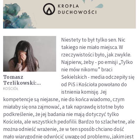
Niestety to był tylko sen. Nic
takiego nie miało miejsca. W
rzeczywistości było, jak zwykle.
Najpierw, żeby - po emisji „Tylko
nie mów nikomu” braci
Sekielskich - media odczepiły się
Tomasz
Terlikowski:
od PiS i Kościoła powołano do
usłyszmy głos
KOŚCIÓŁ
istnienia komisję. Jej
ofiary. Porażający,
kompetencje są niejasne, nie do końca wiadomo, czym
nie dający myśleć o
miałaby się ona zajmować, a tak naprawdę istotne było
czym innym
podkreślenie, że jej badania nie mają dotyczyć tylko
Kościoła, ale wszystkich pedofilii. Bardzo to szlachetne, ale
można odnieść wrażenie, że w ten sposób chciano dość
mało wiarygodnie odwrócić uwagę od problemu, jakim jest