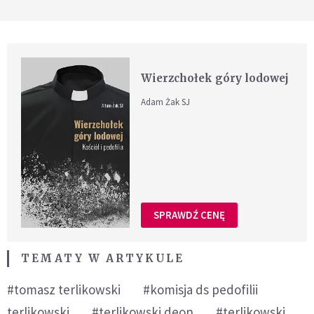
Wierzchołek góry lodowej
Adam Żak SJ
SPRAWDŹ CENĘ
TEMATY W ARTYKULE
#tomasz terlikowski
#komisja ds pedofilii
terlikowski
#terlikowski deon
#terlikowski