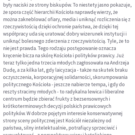
były naciski ze strony biskupów. To niestety jasno pokazuje,
że spora część hierarchii Kościoła naprawdę wierzy, że
można zakneblować ofiary, media i uniknąć rozliczenia się z
rzeczywistością dzięki ochronie państwa, że dzięki tej
współpracy uda się uratować dobry wizerunek instytucji i
uniknąć bolesnego zderzenia z rzeczywistością. Tyle, że to
nie jest prawda. Tego rodzaju postępowanie oznacza
kręcenie bicza na skórę Kościoła i polityków prawicy. Już
teraz tylko jedna trzecia młodych zagłosowała na Andrzeja
Dudę, a za kilka lat, gdy laicyzacja - także na skutek braku
oczyszczenia, korporacyjnej solidarności, skorumpowania
politycznego Kościoła - jeszcze nabierze tempa, i gdy do
reszty stracimy młodych - to radykalna lewica i liberalne
centrum będzie zbierać frukty z bezsensownych i
krótkoterminowych decyzji polskich prawicowych
polityków. W dobrze pojętym interesie konserwatywnej
strony sceny politycznej jest Kościół niezależny od
państwa, silny intelektualnie, potrafiący sprzeciwić i