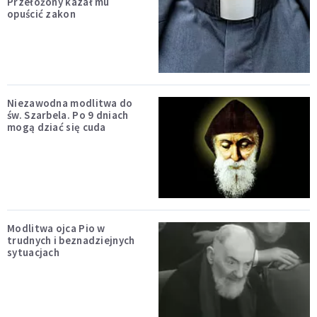
Przełożony kazał mu
opuścić zakon
Niezawodna modlitwa do
św. Szarbela. Po 9 dniach
mogą dziać się cuda
Modlitwa ojca Pio w
trudnych i beznadziejnych
sytuacjach