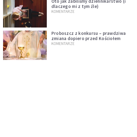
Oto jak zabiliśmy dziennikarstwo (i
dlaczego mi z tym źle)
KOMENTARZE
Proboszcz z konkursu – prawdziwa
zmiana dopiero przed Kościołem
KOMENTARZE
Niech rozkwitną przydomowe ogródki
i żyją dłużej od nas
KOMENTARZE
Czy polska tradycja zabija żywą wiarę?
Kościół to nie punkt usługowy
KOMENTARZE
"Jezus AI" i religijne chatboty. Czy
Leon XIV odpowie na duchowość epoki