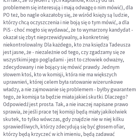
ich fakt, że to jeden z tych kapłanów, którzy od lat
problemem się interesują i mają odwagę o nim mówić), dla
PO też, bo nagle okazałoby się, że wśród księży są ludzie,
którzy chcą oczyszczenia i nie boją się o tym mówić, a dla
PiS - choć mogło się wydawać, że to wymarzony kandydat -
okazał się zbyt nieprzewidywalny, a konkretniej
niekontrolowalny. Dla każdego, kto zna księdza Tadeusza
jest jasne, że - niezależnie od tego, czy zgadzamy się ze
wszystkimi jego poglądami - jest to człowiek odważny,
zdecydowany i nie bojący się mówić prawdy. Jednym
słowem ktoś, kto w komisji, która nie ma większych
uprawnień, której celem była ratowanie wizerunkowe
władzy, a nie zajmowanie się problemem - byłby gwarantem
tego, że komisja ta będzie miała jakieś skutki. Dlaczego?
Odpowiedź jest prosta. Tak, a nie inaczej napisane prawo
sprawia, że jeśli prace tej komisji będą miały jakikolwiek
skutek, to tylko wówczas, gdy znajdzie nie w niej kilku
sprawiedliwych, którzy zdecydują się być głosem ofiar,
którzy będą krzyczeć w ich imieniu, będą zadawać