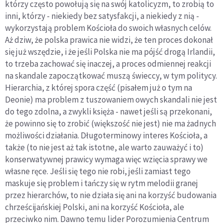
którzy często powołują się na swój katolicyzm, to zrobią to
inni, którzy - niekiedy bez satysfakcji, a niekiedy z nią -
wykorzystają problem Kościoła do swoich własnych celów.
Aż dziw, że polska prawica nie widzi, że ten proces dokonał
się już wszędzie, i że jeśli Polska nie ma pójść drogą Irlandii,
to trzeba zachować się inaczej, a proces odmiennej reakcji
na skandale zapoczątkować muszą świeccy, w tym politycy.
Hierarchia, z której spora część (pisałem już o tym na
Deonie) ma problem z tuszowaniem owych skandali nie jest
do tego zdolna, a zwykli księża - nawet jeśli są przekonani,
że powinno się to zrobić (większość nie jest) nie ma żadnych
możliwości działania. Długoterminowy interes Kościoła, a
także (to nie jest aż tak istotne, ale warto zauważyć i to)
konserwatywnej prawicy wymaga więc wzięcia sprawy we
własne ręce. Jeśli się tego nie robi, jeśli zamiast tego
maskuje się problem i tańczy się w rytm melodii granej
przez hierarchów, to nie działa się ani na korzyść budowania
chrześcijańskiej Polski, ani na korzyść Kościoła, ale
przeciwko nim. Dawno temu lider Porozumienia Centrum