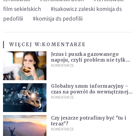
film sekielskich
#isakowicz zaleski komisja ds
pedofilii
#komisja ds pedofilii
WIĘCEJ W:
KOMENTARZE
Jezus i puszka gazowanego
napoju, czyli problem nie tylko
techniczny
KOMENTARZE
Globalny szum informacyjny –
czas na powrót do wewnętrznej
prawdy
KOMENTARZE
Czy jeszcze potrafimy być "tu i
teraz"?
KOMENTARZE