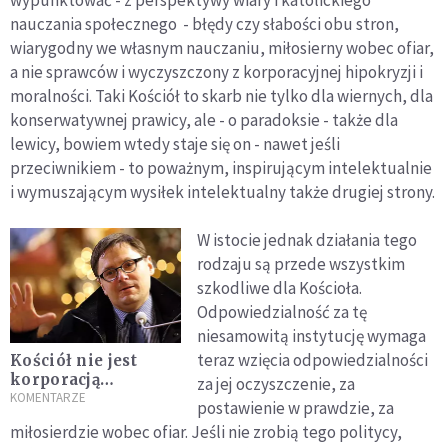
wypunktować - z perspektywy wiary i katolickiego
nauczania społecznego - błędy czy słabości obu stron,
wiarygodny we własnym nauczaniu, miłosierny wobec ofiar,
a nie sprawców i wyczyszczony z korporacyjnej hipokryzji i
moralności. Taki Kościół to skarb nie tylko dla wiernych, dla
konserwatywnej prawicy, ale - o paradoksie - także dla
lewicy, bowiem wtedy staje się on - nawet jeśli
przeciwnikiem - to poważnym, inspirującym intelektualnie
i wymuszającym wysiłek intelektualny także drugiej strony.
W istocie jednak działania tego
rodzaju są przede wszystkim
szkodliwe dla Kościoła.
Odpowiedzialność za tę
niesamowitą instytucję wymaga
teraz wzięcia odpowiedzialności
Kościół nie jest
korporacją
za jej oczyszczenie, za
duchownych
KOMENTARZE
postawienie w prawdzie, za
miłosierdzie wobec ofiar. Jeśli nie zrobią tego politycy,