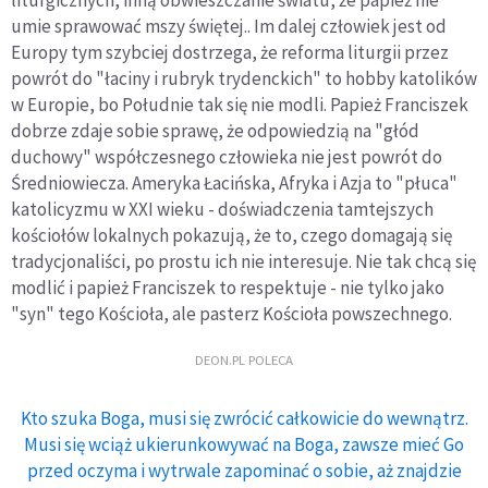
umie sprawować mszy świętej.. Im dalej człowiek jest od
Europy tym szybciej dostrzega, że reforma liturgii przez
powrót do "łaciny i rubryk trydenckich" to hobby katolików
w Europie, bo Południe tak się nie modli. Papież Franciszek
dobrze zdaje sobie sprawę, że odpowiedzią na "głód
duchowy" współczesnego człowieka nie jest powrót do
Średniowiecza. Ameryka Łacińska, Afryka i Azja to "płuca"
katolicyzmu w XXI wieku - doświadczenia tamtejszych
kościołów lokalnych pokazują, że to, czego domagają się
tradycjonaliści, po prostu ich nie interesuje. Nie tak chcą się
modlić i papież Franciszek to respektuje - nie tylko jako
"syn" tego Kościoła, ale pasterz Kościoła powszechnego.
DEON.PL POLECA
Kto szuka Boga, musi się zwrócić całkowicie do wewnątrz.
Musi się wciąż ukierunkowywać na Boga, zawsze mieć Go
przed oczyma i wytrwale zapominać o sobie, aż znajdzie