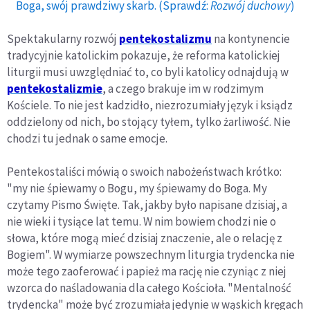
Boga, swój prawdziwy skarb. (Sprawdź:
Rozwój duchowy
)
Spektakularny rozwój
pentekostalizmu
na kontynencie
tradycyjnie katolickim pokazuje, że reforma katolickiej
liturgii musi uwzględniać to, co byli katolicy odnajdują w
pentekostalizmie
, a czego brakuje im w rodzimym
Kościele. To nie jest kadzidło, niezrozumiały język i ksiądz
oddzielony od nich, bo stojący tyłem, tylko żarliwość. Nie
chodzi tu jednak o same emocje.
Pentekostaliści mówią o swoich nabożeństwach krótko:
"my nie śpiewamy o Bogu, my śpiewamy do Boga. My
czytamy Pismo Święte. Tak, jakby było napisane dzisiaj, a
nie wieki i tysiące lat temu. W nim bowiem chodzi nie o
słowa, które mogą mieć dzisiaj znaczenie, ale o relację z
Bogiem". W wymiarze powszechnym liturgia trydencka nie
może tego zaoferować i papież ma rację nie czyniąc z niej
wzorca do naśladowania dla całego Kościoła. "Mentalność
trydencka" może być zrozumiała jedynie w wąskich kręgach