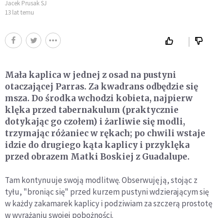
Jacek Prusak SJ
13 lat temu
Mała kaplica w jednej z osad na pustyni
otaczającej Parras. Za kwadrans odbędzie się
msza. Do środka wchodzi kobieta, najpierw
klęka przed tabernakulum (praktycznie
dotykając go czołem) i żarliwie się modli,
trzymając różaniec w rękach; po chwili wstaje
idzie do drugiego kąta kaplicy i przyklęka
przed obrazem Matki Boskiej z Guadalupe.
Tam kontynuuje swoją modlitwę. Obserwuję ją, stojąc z
tyłu, "broniąc się" przed kurzem pustyni wdzierającym się
w każdy zakamarek kaplicy i podziwiam za szczerą prostotę
w wyrażaniu swojej pobożności.