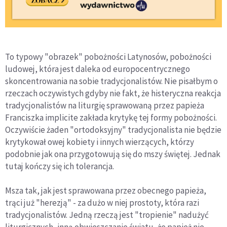
To typowy "obrazek" pobożności Latynosów, pobożności
ludowej, która jest daleka od europocentrycznego
skoncentrowania na sobie tradycjonalistów. Nie pisałbym o
rzeczach oczywistych gdyby nie fakt, że histeryczna reakcja
tradycjonalistów na liturgię sprawowaną przez papieża
Franciszka implicite zakłada krytykę tej formy pobożności.
Oczywiście żaden "ortodoksyjny" tradycjonalista nie będzie
krytykował owej kobiety i innych wierzących, którzy
podobnie jak ona przygotowują się do mszy świętej. Jednak
tutaj kończy się ich tolerancja.
Msza tak, jak jest sprawowana przez obecnego papieża,
trąci już "herezją" - za dużo w niej prostoty, która razi
tradycjonalistów. Jedną rzeczą jest "tropienie" nadużyć
liturgicznych, inną obwieszczanie światu, że papież nie