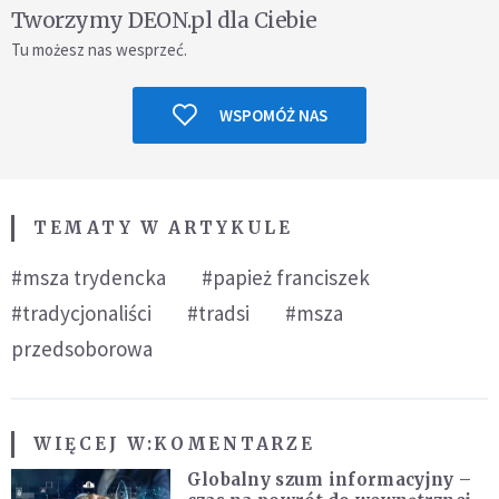
Tworzymy DEON.pl dla Ciebie
Tu możesz nas wesprzeć.
WSPOMÓŻ NAS
TEMATY W ARTYKULE
#msza trydencka
#papież franciszek
#tradycjonaliści
#tradsi
#msza
przedsoborowa
WIĘCEJ W:
KOMENTARZE
Globalny szum informacyjny –