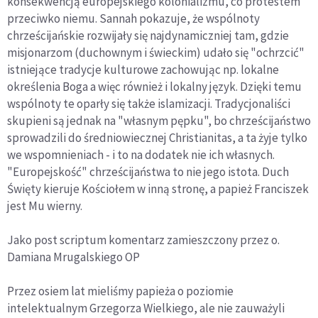
konsekwencją europejskiego kolonializmu, co protestem
przeciwko niemu. Sannah pokazuje, że wspólnoty
chrześcijańskie rozwijały się najdynamiczniej tam, gdzie
misjonarzom (duchownym i świeckim) udało się "ochrzcić"
istniejące tradycje kulturowe zachowując np. lokalne
określenia Boga a więc również i lokalny język. Dzięki temu
wspólnoty te oparły się także islamizacji. Tradycjonaliści
skupieni są jednak na "własnym pępku", bo chrześcijaństwo
sprowadzili do średniowiecznej Christianitas, a ta żyje tylko
we wspomnieniach - i to na dodatek nie ich własnych.
"Europejskość" chrześcijaństwa to nie jego istota. Duch
Święty kieruje Kościołem w inną stronę, a papież Franciszek
jest Mu wierny.
Jako post scriptum komentarz zamieszczony przez o.
Damiana Mrugalskiego OP
Przez osiem lat mieliśmy papieża o poziomie
intelektualnym Grzegorza Wielkiego, ale nie zauważyli