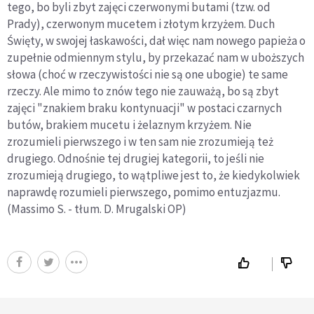
tego, bo byli zbyt zajęci czerwonymi butami (tzw. od
Prady), czerwonym mucetem i złotym krzyżem. Duch
Święty, w swojej łaskawości, dał więc nam nowego papieża o
zupełnie odmiennym stylu, by przekazać nam w uboższych
słowa (choć w rzeczywistości nie są one ubogie) te same
rzeczy. Ale mimo to znów tego nie zauważą, bo są zbyt
zajęci "znakiem braku kontynuacji" w postaci czarnych
butów, brakiem mucetu i żelaznym krzyżem. Nie
zrozumieli pierwszego i w ten sam nie zrozumieją też
drugiego. Odnośnie tej drugiej kategorii, to jeśli nie
zrozumieją drugiego, to wątpliwe jest to, że kiedykolwiek
naprawdę rozumieli pierwszego, pomimo entuzjazmu.
(Massimo S. - tłum. D. Mrugalski OP)