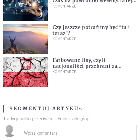
czas na powrót do wewnętrznej
prawdy
KOMENTARZE
Czy jeszcze potrafimy być "tu i
teraz"?
KOMENTARZE
Farbowane lisy, czyli
nacjonaliści przebrani za
chrześcijan
KOMENTARZE
SKOMENTUJ ARTYKUŁ
Tradycjonaliści przeciwko, a Franciszek górą!