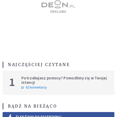
NAJCZĘŚCIEJ CZYTANE
1
Potrzebujesz pomocy? Pomodlimy się w Twojej
intencji
62 komentarzy
BĄDŹ NA BIEŻĄCO
ŚLEDŹ NAS NA FACEBOOKU