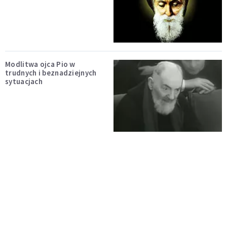
Modlitwa ojca Pio w
trudnych i beznadziejnych
sytuacjach