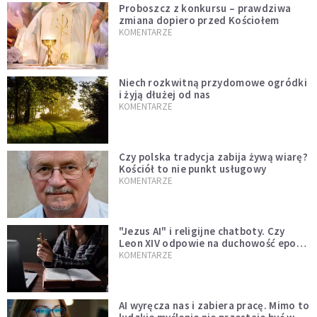
Proboszcz z konkursu – prawdziwa
zmiana dopiero przed Kościołem
KOMENTARZE
Niech rozkwitną przydomowe ogródki
i żyją dłużej od nas
KOMENTARZE
Czy polska tradycja zabija żywą wiarę?
Kościół to nie punkt usługowy
KOMENTARZE
"Jezus AI" i religijne chatboty. Czy
Leon XIV odpowie na duchowość epoki
sztucznej inteligencji?
KOMENTARZE
AI wyręcza nas i zabiera pracę. Mimo to