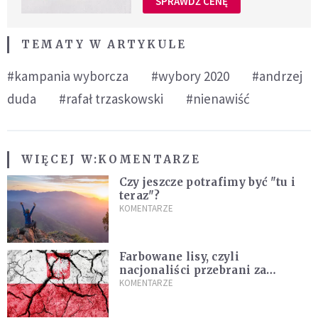
SPRAWDŹ CENĘ
TEMATY W ARTYKULE
#kampania wyborcza
#wybory 2020
#andrzej
duda
#rafał trzaskowski
#nienawiść
WIĘCEJ W:
KOMENTARZE
Czy jeszcze potrafimy być "tu i
teraz"?
KOMENTARZE
Farbowane lisy, czyli
nacjonaliści przebrani za
chrześcijan
KOMENTARZE