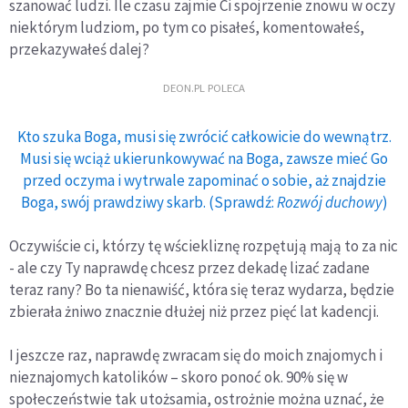
szanować ludzi. Ile czasu zajmie Ci spojrzenie znowu w oczy
niektórym ludziom, po tym co pisałeś, komentowałeś,
przekazywałeś dalej?
DEON.PL POLECA
Kto szuka Boga, musi się zwrócić całkowicie do wewnątrz.
Musi się wciąż ukierunkowywać na Boga, zawsze mieć Go
przed oczyma i wytrwale zapominać o sobie, aż znajdzie
Boga, swój prawdziwy skarb. (Sprawdź:
Rozwój duchowy
)
Oczywiście ci, którzy tę wściekliznę rozpętują mają to za nic
- ale czy Ty naprawdę chcesz przez dekadę lizać zadane
teraz rany? Bo ta nienawiść, która się teraz wydarza, będzie
zbierała żniwo znacznie dłużej niż przez pięć lat kadencji.
I jeszcze raz, naprawdę zwracam się do moich znajomych i
nieznajomych katolików – skoro ponoć ok. 90% się w
społeczeństwie tak utożsamia, ostrożnie można uznać, że