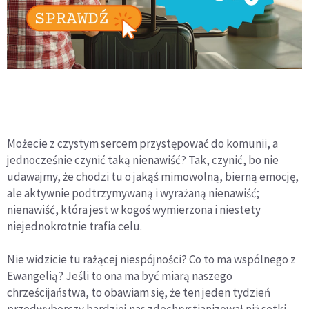
Możecie z czystym sercem przystępować do komunii, a
jednocześnie czynić taką nienawiść? Tak, czynić, bo nie
udawajmy, że chodzi tu o jakąś mimowolną, bierną emocję,
ale aktywnie podtrzymywaną i wyrażaną nienawiść;
nienawiść, która jest w kogoś wymierzona i niestety
niejednokrotnie trafia celu.
Nie widzicie tu rażącej niespójności? Co to ma wspólnego z
Ewangelią? Jeśli to ona ma być miarą naszego
chrześcijaństwa, to obawiam się, że ten jeden tydzień
przedwyborczy bardziej nas zdechrystianizował niż setki