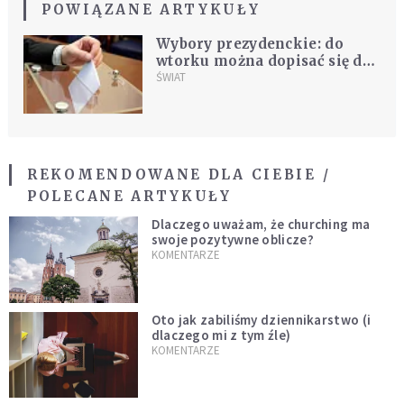
POWIĄZANE ARTYKUŁY
Wybory prezydenckie: do
wtorku można dopisać się do
spisu wyborców
ŚWIAT
REKOMENDOWANE DLA CIEBIE /
POLECANE ARTYKUŁY
Dlaczego uważam, że churching ma
swoje pozytywne oblicze?
KOMENTARZE
Oto jak zabiliśmy dziennikarstwo (i
dlaczego mi z tym źle)
KOMENTARZE