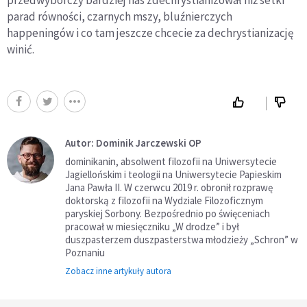
parad równości, czarnych mszy, bluźnierczych
happeningów i co tam jeszcze chcecie za dechrystianizację
winić.
Autor: Dominik Jarczewski OP
dominikanin, absolwent filozofii na Uniwersytecie
Jagiellońskim i teologii na Uniwersytecie Papieskim
Jana Pawła II. W czerwcu 2019 r. obronił rozprawę
doktorską z filozofii na Wydziale Filozoficznym
paryskiej Sorbony. Bezpośrednio po święceniach
pracował w miesięczniku „W drodze” i był
duszpasterzem duszpasterstwa młodzieży „Schron” w
Poznaniu
Zobacz inne artykuły autora