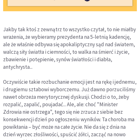
Jakby tak ktoś z zewnątrz to wszystko czytał, to nie miałby
wrażenia, że wybieramy prezydenta na 5-letnią kadencję,
ale że właśnie odbywa się apokaliptyczny sąd nad światem,
walczą siły światła i ciemności, to walka na śmierć i życie,
zbawienie i potępienie, synów światłości i diabła,
antychrysta...
Oczywiście takie rozbuchanie emocji jest na rękę i jednemu,
i drugiemu sztabowi wyborczemu. Już dawno porzuciliśmy
nawet obrzeża merytorycznej dyskusji. Chodzi o to, żeby
rozpalić, zapalić, poujadać... Ale, ale: choć "Minister
Zdrowia nie ostrzega", tego się nie zrzuca z siebie bez
konsekwencji dzień po ogłoszeniu wyników. Ta choroba ma
powikłania – być może na całe życie. Nie da się z dnia na
dzień wyrzec złośliwości, spuścić żółci, zacząć na nowo