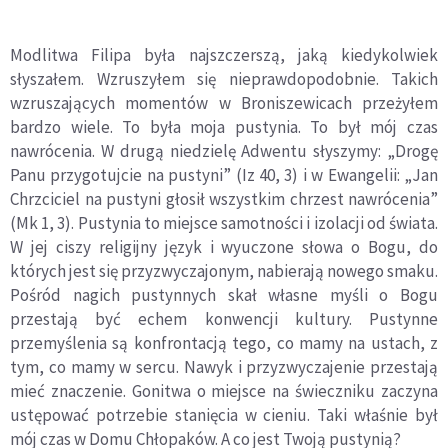
Modlitwa Filipa była najszczerszą, jaką kiedykolwiek
słyszałem. Wzruszyłem się nieprawdopodobnie. Takich
wzruszających momentów w Broniszewicach przeżyłem
bardzo wiele. To była moja pustynia. To był mój czas
nawrócenia. W drugą niedzielę Adwentu słyszymy: „Drogę
Panu przygotujcie na pustyni” (Iz 40, 3) i w Ewangelii: „Jan
Chrzciciel na pustyni głosił wszystkim chrzest nawrócenia”
(Mk 1, 3). Pustynia to miejsce samotności i izolacji od świata.
W jej ciszy religijny język i wyuczone słowa o Bogu, do
których jest się przyzwyczajonym, nabierają nowego smaku.
Pośród nagich pustynnych skał własne myśli o Bogu
przestają być echem konwencji kultury. Pustynne
przemyślenia są konfrontacją tego, co mamy na ustach, z
tym, co mamy w sercu. Nawyk i przyzwyczajenie przestają
mieć znaczenie. Gonitwa o miejsce na świeczniku zaczyna
ustępować potrzebie stanięcia w cieniu. Taki właśnie był
mój czas w Domu Chłopaków. A co jest Twoją pustynią?