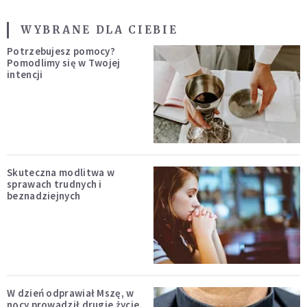
WYBRANE DLA CIEBIE
Potrzebujesz pomocy?
Pomodlimy się w Twojej
intencji
Skuteczna modlitwa w
sprawach trudnych i
beznadziejnych
W dzień odprawiał Mszę, w
nocy prowadził drugie życie.