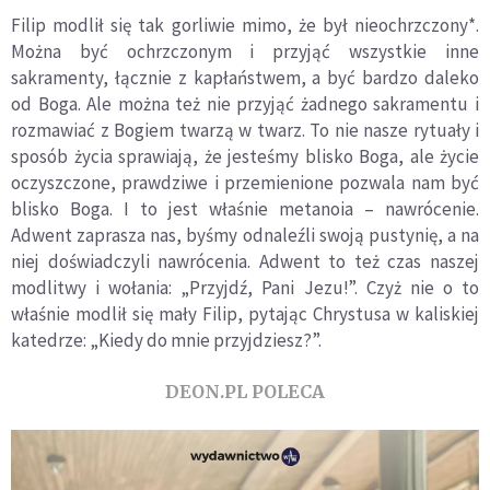
Filip modlił się tak gorliwie mimo, że był nieochrzczony*.
Można być ochrzczonym i przyjąć wszystkie inne
sakramenty, łącznie z kapłaństwem, a być bardzo daleko
od Boga. Ale można też nie przyjąć żadnego sakramentu i
rozmawiać z Bogiem twarzą w twarz. To nie nasze rytuały i
sposób życia sprawiają, że jesteśmy blisko Boga, ale życie
oczyszczone, prawdziwe i przemienione pozwala nam być
blisko Boga. I to jest właśnie metanoia – nawrócenie.
Adwent zaprasza nas, byśmy odnaleźli swoją pustynię, a na
niej doświadczyli nawrócenia. Adwent to też czas naszej
modlitwy i wołania: „Przyjdź, Pani Jezu!”. Czyż nie o to
właśnie modlił się mały Filip, pytając Chrystusa w kaliskiej
katedrze: „Kiedy do mnie przyjdziesz?”.
DEON.PL POLECA