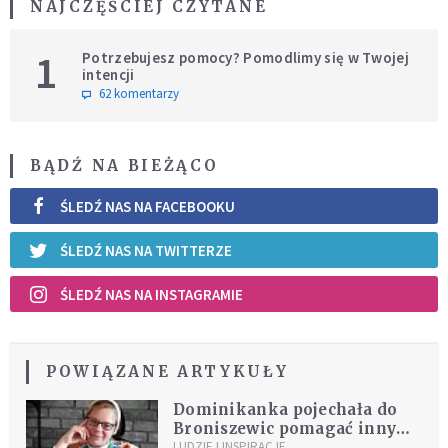
NAJCZĘŚCIEJ CZYTANE
1
Potrzebujesz pomocy? Pomodlimy się w Twojej
intencji
62 komentarzy
BĄDŹ NA BIEŻĄCO
ŚLEDŹ NAS NA FACEBOOKU
ŚLEDŹ NAS NA TWITTERZE
ŚLEDŹ NAS NA INSTAGRAMIE
POWIĄZANE ARTYKUŁY
Dominikanka pojechała do
Broniszewic pomagać innym
siostrom. "W sytuacji
LUDZIE I INSPIRACJE