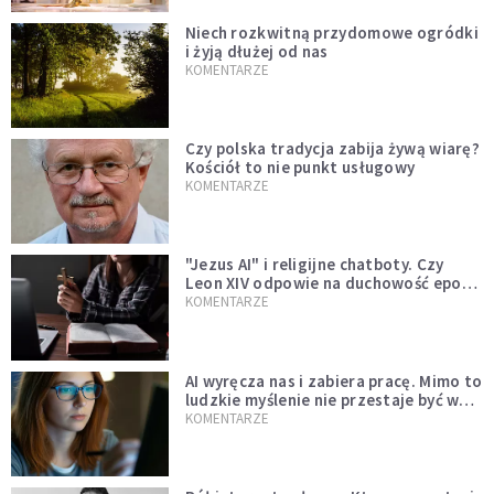
Niech rozkwitną przydomowe ogródki
i żyją dłużej od nas
KOMENTARZE
Czy polska tradycja zabija żywą wiarę?
Kościół to nie punkt usługowy
KOMENTARZE
"Jezus AI" i religijne chatboty. Czy
Leon XIV odpowie na duchowość epoki
sztucznej inteligencji?
KOMENTARZE
AI wyręcza nas i zabiera pracę. Mimo to
ludzkie myślenie nie przestaje być w
cenie
KOMENTARZE