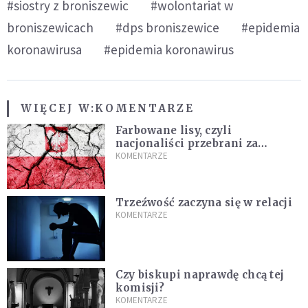
#siostry z broniszewic
#wolontariat w
broniszewicach
#dps broniszewice
#epidemia
koronawirusa
#epidemia koronawirus
WIĘCEJ W:
KOMENTARZE
Farbowane lisy, czyli
nacjonaliści przebrani za
chrześcijan
KOMENTARZE
Trzeźwość zaczyna się w relacji
KOMENTARZE
Czy biskupi naprawdę chcą tej
komisji?
KOMENTARZE