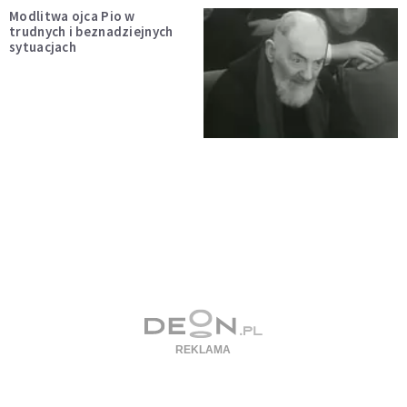
Modlitwa ojca Pio w
trudnych i beznadziejnych
sytuacjach