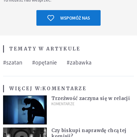
WSPOMÓŻ NAS
TEMATY W ARTYKULE
#szatan
#opętanie
#zabawka
WIĘCEJ W:
KOMENTARZE
Trzeźwość zaczyna się w relacji
KOMENTARZE
Czy biskupi naprawdę chcą tej
komisji?