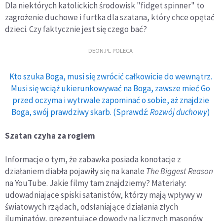
Dla niektórych katolickich środowisk "fidget spinner" to
zagrożenie duchowe i furtka dla szatana, który chce opętać
dzieci. Czy faktycznie jest się czego bać?
DEON.PL POLECA
Kto szuka Boga, musi się zwrócić całkowicie do wewnątrz.
Musi się wciąż ukierunkowywać na Boga, zawsze mieć Go
przed oczyma i wytrwale zapominać o sobie, aż znajdzie
Boga, swój prawdziwy skarb. (Sprawdź:
Rozwój duchowy
)
Szatan czyha za rogiem
Informacje o tym, że zabawka posiada konotacje z
działaniem diabła pojawiły się na kanale
The Biggest Reason
na YouTube. Jakie filmy tam znajdziemy? Materiały:
udowadniające spiski satanistów, którzy mają wpływy w
światowych rządach, odsłaniające działania złych
iluminatów, prezentujące dowody na licznych masonów