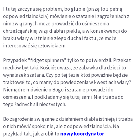
I tutaj zaczyna się problem, bo głupie (piszę to z pełną
odpowiedzialnością) mówienie o szatanie i zagrożeniach z
nim związanych może prowadzić do ośmieszenia
chrześcijańskiej wizji diabła i piekła, a w konsekwencji do
braku wiary w istnienie złego ducha i faktu, że może
interesować się człowiekiem.
Przypadek "fidget spinnera" tylko to potwierdził. Przekaz
mediów był taki: Kościół uważa, że zabawka dla dzieci to
wynalazek szatana. Czy po tej tezie ktoś poważnie będzie
traktował to, co mamy do powiedzenia w kwestiach wiary?
Niemądre mówienie o Bogu i szatanie prowadzi do
ośmieszenia. I podkładamy się tutaj sami. Nie trzeba do
tego żadnych sił nieczystych.
Bo zagrożenia związane z działaniem diabła istnieją i trzeba
o nich mówić spokojnie, ale z odpowiedzialnością. Na
przykład tak, jak zrobił to
nowy koordynator