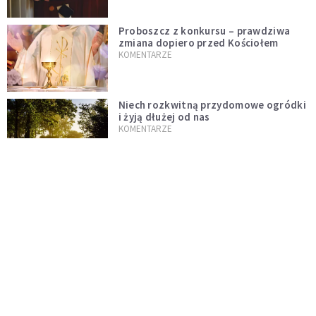
Proboszcz z konkursu – prawdziwa
zmiana dopiero przed Kościołem
KOMENTARZE
Niech rozkwitną przydomowe ogródki
i żyją dłużej od nas
KOMENTARZE
Czy polska tradycja zabija żywą wiarę?
Kościół to nie punkt usługowy
KOMENTARZE
"Jezus AI" i religijne chatboty. Czy
Leon XIV odpowie na duchowość epoki
sztucznej inteligencji?
KOMENTARZE