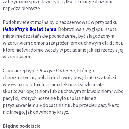
zatrzymania sprzedaży. Tyle tylko, że drugie działanie
napędza pierwsze.
Podobny efekt można było zaobserwować w przypadku
Hello Kitty
kilka lat temu
. Dobrotliwa z wyglądu istota
miała mieć szatańskie pochodzenie, być złagodzonym
wizerunkiem demona i zagrożeniem duchowym dla dzieci,
które nieświadomie weszły w posiadanie jakiejś rzeczy z jej
wizerunkiem.
Czy inaczej było z
Harrym Potterem
, którego
charyzmatyczny polski duchowny posądzał o szatański
wpływ na nieletnich, a sama lektura książki miała
skutkować opętaniem lub duchowym zniewoleniem? Albo
pacyfki, których noszenie było utożsamiane z
przyznawaniem się do satanizmu, bo przecież pacyfka to
nic innego, jak odwrócony krzyż.
Błędne podejście