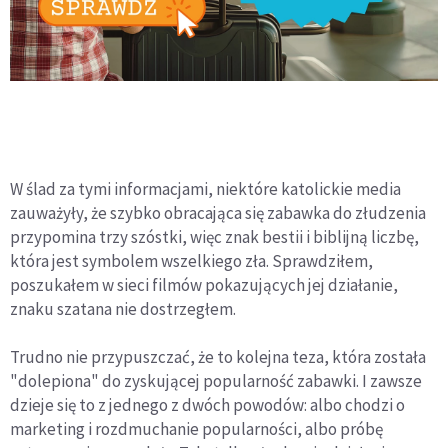
W ślad za tymi informacjami, niektóre katolickie media
zauważyły, że szybko obracająca się zabawka do złudzenia
przypomina trzy szóstki, więc znak bestii i biblijną liczbę,
która jest symbolem wszelkiego zła. Sprawdziłem,
poszukałem w sieci filmów pokazujących jej działanie,
znaku szatana nie dostrzegłem.
Trudno nie przypuszczać, że to kolejna teza, która została
"dolepiona" do zyskującej popularność zabawki. I zawsze
dzieje się to z jednego z dwóch powodów: albo chodzi o
marketing i rozdmuchanie popularności, albo próbę