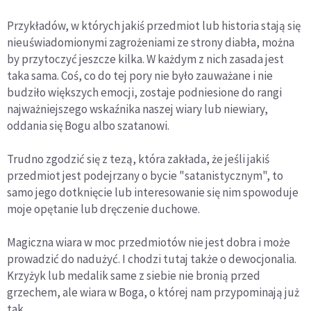
Przykładów, w których jakiś przedmiot lub historia stają się
nieuświadomionymi zagrożeniami ze strony diabła, można
by przytoczyć jeszcze kilka. W każdym z nich zasada jest
taka sama. Coś, co do tej pory nie było zauważane i nie
budziło większych emocji, zostaje podniesione do rangi
najważniejszego wskaźnika naszej wiary lub niewiary,
oddania się Bogu albo szatanowi.
Trudno zgodzić się z tezą, która zakłada, że jeśli jakiś
przedmiot jest podejrzany o bycie "satanistycznym", to
samo jego dotknięcie lub interesowanie się nim spowoduje
moje opętanie lub dręczenie duchowe.
Magiczna wiara w moc przedmiotów nie jest dobra i może
prowadzić do nadużyć. I chodzi tutaj także o dewocjonalia.
Krzyżyk lub medalik same z siebie nie bronią przed
grzechem, ale wiara w Boga, o której nam przypominają już
tak.