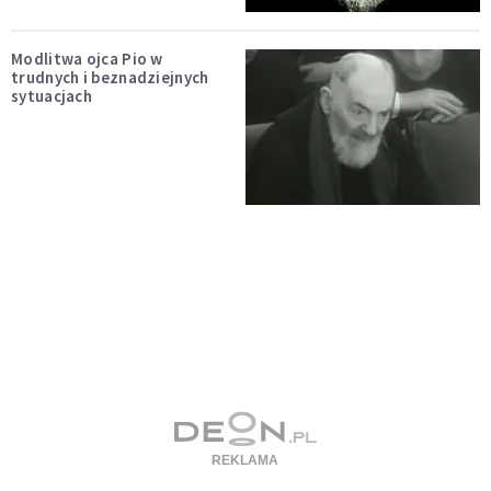
Modlitwa ojca Pio w
trudnych i beznadziejnych
sytuacjach