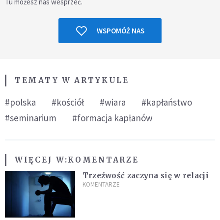
Tu możesz nas wesprzeć.
WSPOMÓŻ NAS
TEMATY W ARTYKULE
#polska
#kościół
#wiara
#kapłaństwo
#seminarium
#formacja kapłanów
WIĘCEJ W:
KOMENTARZE
Trzeźwość zaczyna się w relacji
KOMENTARZE