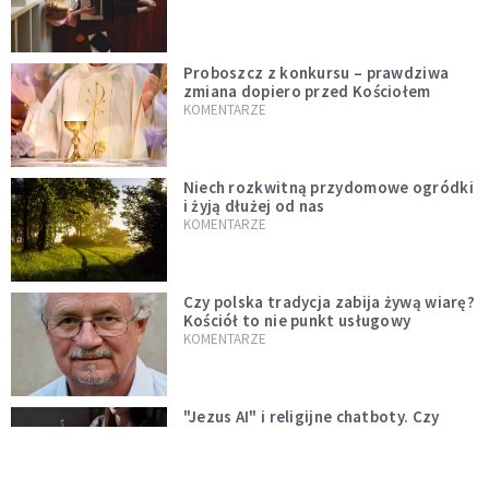
Proboszcz z konkursu – prawdziwa
zmiana dopiero przed Kościołem
KOMENTARZE
Niech rozkwitną przydomowe ogródki
i żyją dłużej od nas
KOMENTARZE
Czy polska tradycja zabija żywą wiarę?
Kościół to nie punkt usługowy
KOMENTARZE
"Jezus AI" i religijne chatboty. Czy
Leon XIV odpowie na duchowość epoki
sztucznej inteligencji?
KOMENTARZE