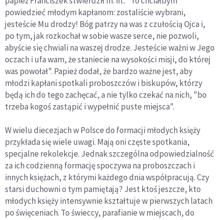
papież Franciszek stwierdził m. in.: "To chciałbym
powiedzieć młodym kapłanom: zostaliście wybrani,
jesteście Mu drodzy! Bóg patrzy na was z czułością Ojca i,
po tym, jak rozkochał w sobie wasze serce, nie pozwoli,
abyście się chwiali na waszej drodze. Jesteście ważni w Jego
oczach i ufa wam, że staniecie na wysokości misji, do której
was powołał". Papież dodał, że bardzo ważne jest, aby
młodzi kapłani spotkali proboszczów i biskupów, którzy
będą ich do tego zachęcać, a nie tylko czekać na nich, "bo
trzeba kogoś zastąpić i wypełnić puste miejsca".
W wielu diecezjach w Polsce do formacji młodych księży
przykłada się wiele uwagi. Mają oni częste spotkania,
specjalne rekolekcje. Jednak szczególna odpowiedzialność
za ich codzienną formację spoczywa na proboszczach i
innych księżach, z którymi każdego dnia współpracują. Czy
starsi duchowni o tym pamiętają? Jest ktoś jeszcze, kto
młodych księży intensywnie kształtuje w pierwszych latach
po święceniach. To świeccy, parafianie w miejscach, do