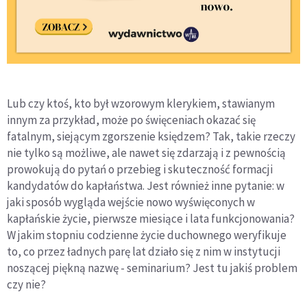
Lub czy ktoś, kto był wzorowym klerykiem, stawianym
innym za przykład, może po święceniach okazać się
fatalnym, siejącym zgorszenie księdzem? Tak, takie rzeczy
nie tylko są możliwe, ale nawet się zdarzają i z pewnością
prowokują do pytań o przebieg i skuteczność formacji
kandydatów do kapłaństwa. Jest również inne pytanie: w
jaki sposób wygląda wejście nowo wyświęconych w
kapłańskie życie, pierwsze miesiące i lata funkcjonowania?
W jakim stopniu codzienne życie duchownego weryfikuje
to, co przez ładnych parę lat działo się z nim w instytucji
noszącej piękną nazwę - seminarium? Jest tu jakiś problem
czy nie?