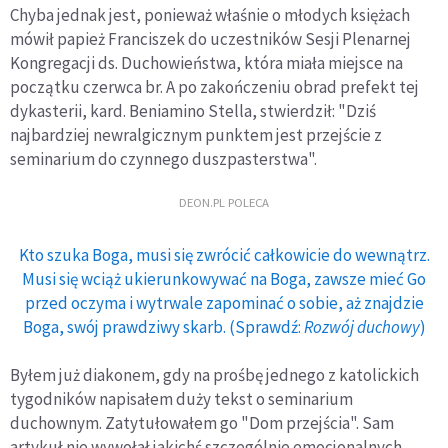
Chyba jednak jest, ponieważ właśnie o młodych księżach
mówił papież Franciszek do uczestników Sesji Plenarnej
Kongregacji ds. Duchowieństwa, która miała miejsce na
początku czerwca br. A po zakończeniu obrad prefekt tej
dykasterii, kard. Beniamino Stella, stwierdził: "Dziś
najbardziej newralgicznym punktem jest przejście z
seminarium do czynnego duszpasterstwa".
DEON.PL POLECA
Kto szuka Boga, musi się zwrócić całkowicie do wewnątrz.
Musi się wciąż ukierunkowywać na Boga, zawsze mieć Go
przed oczyma i wytrwale zapominać o sobie, aż znajdzie
Boga, swój prawdziwy skarb. (Sprawdź:
Rozwój duchowy
)
Byłem już diakonem, gdy na prośbę jednego z katolickich
tygodników napisałem duży tekst o seminarium
duchownym. Zatytułowałem go "Dom przejścia". Sam
artykuł nie wywołał jakichś szczególnie emocjonalnych