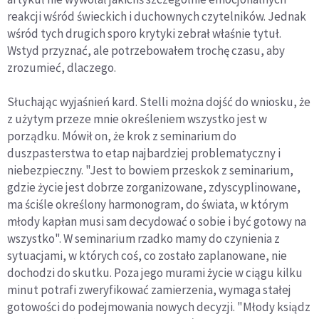
reakcji wśród świeckich i duchownych czytelników. Jednak
wśród tych drugich sporo krytyki zebrał właśnie tytuł.
Wstyd przyznać, ale potrzebowałem trochę czasu, aby
zrozumieć, dlaczego.
Słuchając wyjaśnień kard. Stelli można dojść do wniosku, że
z użytym przeze mnie określeniem wszystko jest w
porządku. Mówił on, że krok z seminarium do
duszpasterstwa to etap najbardziej problematyczny i
niebezpieczny. "Jest to bowiem przeskok z seminarium,
gdzie życie jest dobrze zorganizowane, zdyscyplinowane,
ma ściśle określony harmonogram, do świata, w którym
młody kapłan musi sam decydować o sobie i być gotowy na
wszystko". W seminarium rzadko mamy do czynienia z
sytuacjami, w których coś, co zostało zaplanowane, nie
dochodzi do skutku. Poza jego murami życie w ciągu kilku
minut potrafi zweryfikować zamierzenia, wymaga stałej
gotowości do podejmowania nowych decyzji. "Młody ksiądz