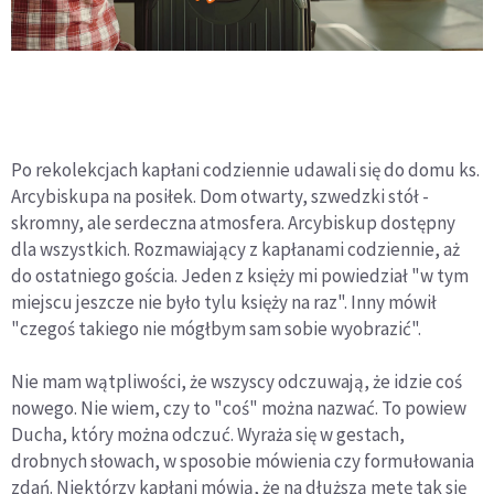
Po rekolekcjach kapłani codziennie udawali się do domu ks.
Arcybiskupa na posiłek. Dom otwarty, szwedzki stół -
skromny, ale serdeczna atmosfera. Arcybiskup dostępny
dla wszystkich. Rozmawiający z kapłanami codziennie, aż
do ostatniego gościa. Jeden z księży mi powiedział "w tym
miejscu jeszcze nie było tylu księży na raz". Inny mówił
"czegoś takiego nie mógłbym sam sobie wyobrazić".
Nie mam wątpliwości, że wszyscy odczuwają, że idzie coś
nowego. Nie wiem, czy to "coś" można nazwać. To powiew
Ducha, który można odczuć. Wyraża się w gestach,
drobnych słowach, w sposobie mówienia czy formułowania
zdań. Niektórzy kapłani mówią, że na dłuższą metę tak się