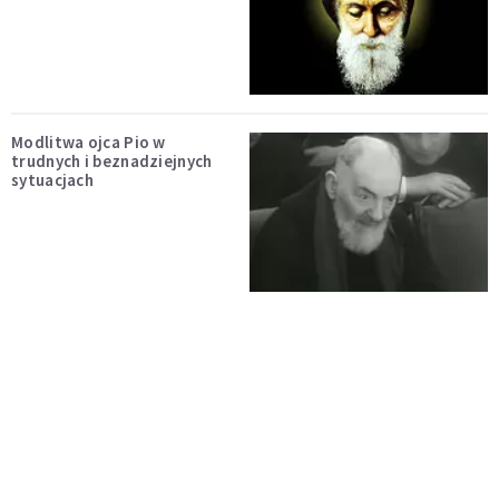
Modlitwa ojca Pio w
trudnych i beznadziejnych
sytuacjach