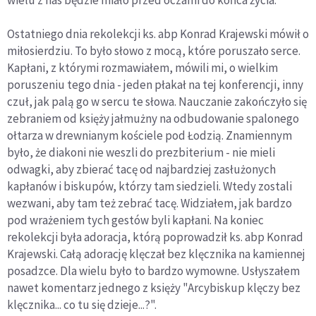
wielu z nas będzie miało przed oczami do końca życia.
Ostatniego dnia rekolekcji ks. abp Konrad Krajewski mówił o
miłosierdziu. To było słowo z mocą, które poruszało serce.
Kapłani, z którymi rozmawiałem, mówili mi, o wielkim
poruszeniu tego dnia - jeden płakał na tej konferencji, inny
czuł, jak palą go w sercu te słowa. Nauczanie zakończyło się
zebraniem od księży jałmużny na odbudowanie spalonego
ołtarza w drewnianym kościele pod Łodzią. Znamiennym
było, że diakoni nie weszli do prezbiterium - nie mieli
odwagki, aby zbierać tacę od najbardziej zasłużonych
kapłanów i biskupów, którzy tam siedzieli. Wtedy zostali
wezwani, aby tam też zebrać tacę. Widziałem, jak bardzo
pod wrażeniem tych gestów byli kapłani. Na koniec
rekolekcji była adoracja, którą poprowadził ks. abp Konrad
Krajewski. Całą adorację klęczał bez klęcznika na kamiennej
posadzce. Dla wielu było to bardzo wymowne. Usłyszałem
nawet komentarz jednego z księży "Arcybiskup klęczy bez
klęcznika... co tu się dzieje...?".