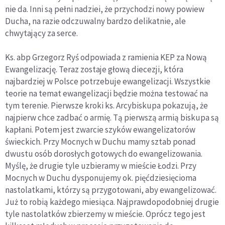
nie da. Inni są pełni nadziei, że przychodzi nowy powiew
Ducha, na razie odczuwalny bardzo delikatnie, ale
chwytający za serce.
Ks. abp Grzegorz Ryś odpowiada z ramienia KEP za Nową
Ewangelizację. Teraz zostaje głową diecezji, która
najbardziej w Polsce potrzebuje ewangelizacji. Wszystkie
teorie na temat ewangelizacji będzie można testować na
tym terenie. Pierwsze kroki ks. Arcybiskupa pokazują, że
najpierw chce zadbać o armię. Tą pierwszą armią biskupa są
kapłani. Potem jest zwarcie szyków ewangelizatorów
świeckich. Przy Mocnych w Duchu mamy sztab ponad
dwustu osób dorosłych gotowych do ewangelizowania.
Myślę, że drugie tyle uzbieramy w mieście Łodzi. Przy
Mocnych w Duchu dysponujemy ok. pięćdziesięcioma
nastolatkami, którzy są przygotowani, aby ewangelizować.
Już to robią każdego miesiąca. Najprawdopodobniej drugie
tyle nastolatków zbierzemy w mieście. Oprócz tego jest