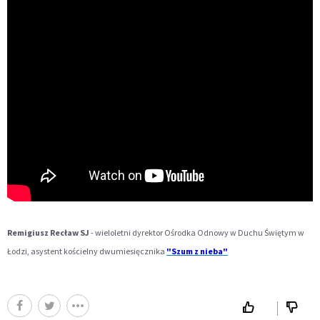
Remigiusz Recław SJ
- wieloletni dyrektor Ośrodka Odnowy w Duchu Świętym w
Łodzi, asystent kościelny dwumiesięcznika
"Szum z nieba"