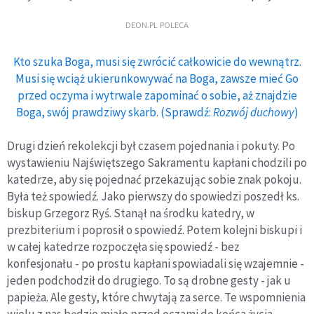
DEON.PL POLECA
Kto szuka Boga, musi się zwrócić całkowicie do wewnątrz.
Musi się wciąż ukierunkowywać na Boga, zawsze mieć Go
przed oczyma i wytrwale zapominać o sobie, aż znajdzie
Boga, swój prawdziwy skarb. (Sprawdź:
Rozwój duchowy
)
Drugi dzień rekolekcji był czasem pojednania i pokuty. Po
wystawieniu Najświętszego Sakramentu kapłani chodzili po
katedrze, aby się pojednać przekazując sobie znak pokoju.
Była też spowiedź. Jako pierwszy do spowiedzi poszedł ks.
biskup Grzegorz Ryś. Stanął na środku katedry, w
prezbiterium i poprosił o spowiedź. Potem kolejni biskupi i
w całej katedrze rozpoczęła się spowiedź - bez
konfesjonału - po prostu kapłani spowiadali się wzajemnie -
jeden podchodził do drugiego. To są drobne gesty - jak u
papieża. Ale gesty, które chwytają za serce. Te wspomnienia