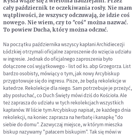
Rysia wiąże się z wieloma nadziejami. Przez
cały październik te oczekiwania rosły. Nie mam
wątpliwości, że wszyscy odczuwają, że idzie coś
nowego. Nie wiem, czy to "coś" można nazwać.
To powiew Ducha, który można odczuć.
Na początku października wszyscy kapłani Archidiecezji
Łódzkiej otrzymali oficjalne zaproszenie do wzięcia udziału
w ingresie. Jednak do oficjalnego zaproszenia było
dołączone coś wyjątkowego - list od ks. abp Grzegorza. List
bardzo osobisty, mówiący o tym, jak nowy Arcybiskup
przygotowuje się do ingresu. Pisze, że będą rekolekcje w
katedrze. Rekolekcje dla niego. Sam potrzebuje je przeżyć,
aby posłuchać, co Duch Święty mówi dziś do Kościoła. Ale
też zaprasza do udziału w tych rekolekcjach wszystkich
kapłanów. W liście tym Arcybiskup napisał, że każdego dnia
rekolekcji, na koniec zaprasza na herbatę i kanapkę "do
siebie do domu". Zazwyczaj miejsce, w którym mieszka
biskup nazywamy "pałacem biskupim". Tak się mówi w