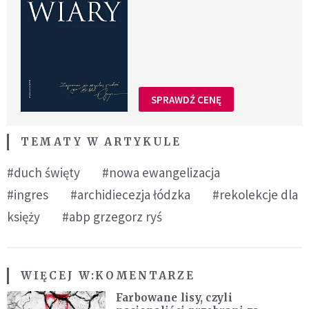
SPRAWDŹ CENĘ
TEMATY W ARTYKULE
#duch święty
#nowa ewangelizacja
#ingres
#archidiecezja łódzka
#rekolekcje dla
księży
#abp grzegorz ryś
WIĘCEJ W:
KOMENTARZE
Farbowane lisy, czyli