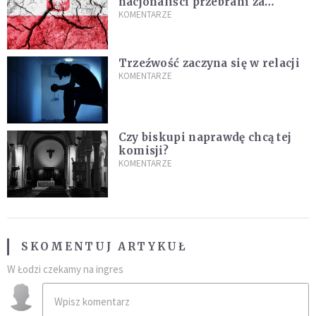
nacjonaliści przebrani za
chrześcijan
KOMENTARZE
Trzeźwość zaczyna się w relacji
KOMENTARZE
Czy biskupi naprawdę chcą tej
komisji?
KOMENTARZE
SKOMENTUJ ARTYKUŁ
W Łodzi czekamy na ingres