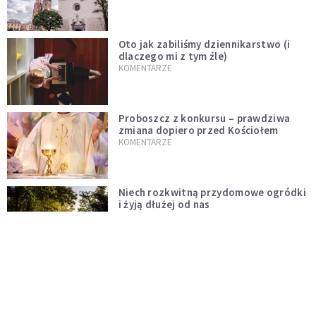
Oto jak zabiliśmy dziennikarstwo (i
dlaczego mi z tym źle)
KOMENTARZE
Proboszcz z konkursu – prawdziwa
zmiana dopiero przed Kościołem
KOMENTARZE
Niech rozkwitną przydomowe ogródki
i żyją dłużej od nas
KOMENTARZE
Czy polska tradycja zabija żywą wiarę?
Kościół to nie punkt usługowy
KOMENTARZE