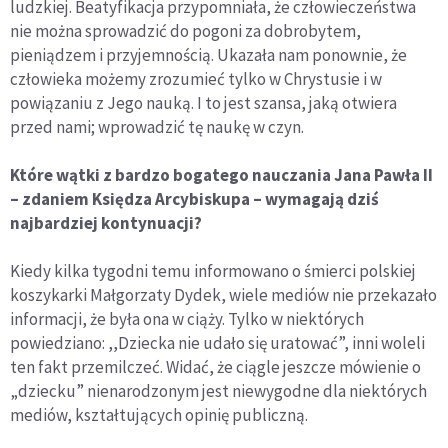
ludzkiej. Beatyfikacja przypomniała, że człowieczeństwa
nie można sprowadzić do pogoni za dobrobytem,
pieniądzem i przyjemnością. Ukazała nam ponownie, że
człowieka możemy zrozumieć tylko w Chrystusie i w
powiązaniu z Jego nauką. I to jest szansa, jaką otwiera
przed nami; wprowadzić tę naukę w czyn.
Które wątki z bardzo bogatego nauczania Jana Pawła II
– zdaniem Księdza Arcybiskupa – wymagają dziś
najbardziej kontynuacji?
Kiedy kilka tygodni temu informowano o śmierci polskiej
koszykarki Małgorzaty Dydek, wiele mediów nie przekazało
informacji, że była ona w ciąży. Tylko w niektórych
powiedziano: ,,Dziecka nie udało się uratować”, inni woleli
ten fakt przemilczeć. Widać, że ciągle jeszcze mówienie o
„dziecku” nienarodzonym jest niewygodne dla niektórych
mediów, kształtujących opinię publiczną.