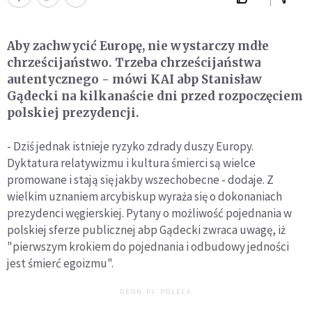
Aby zachwycić Europę, nie wystarczy mdłe
chrześcijaństwo. Trzeba chrześcijaństwa
autentycznego - mówi KAI abp Stanisław
Gądecki na kilkanaście dni przed rozpoczęciem
polskiej prezydencji.
- Dziś jednak istnieje ryzyko zdrady duszy Europy.
Dyktatura relatywizmu i kultura śmierci są wielce
promowane i stają się jakby wszechobecne - dodaje. Z
wielkim uznaniem arcybiskup wyraża się o dokonaniach
prezydenci węgierskiej. Pytany o możliwość pojednania w
polskiej sferze publicznej abp Gądecki zwraca uwagę, iż
"pierwszym krokiem do pojednania i odbudowy jedności
jest śmierć egoizmu".
DEON.PL POLECA