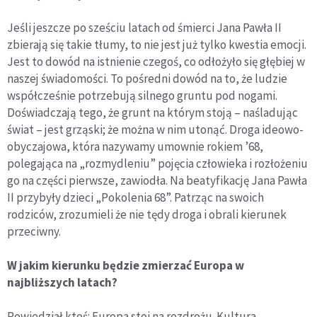
Jeśli jeszcze po sześciu latach od śmierci Jana Pawła II
zbierają się takie tłumy, to nie jest już tylko kwestia emocji.
Jest to dowód na istnienie czegoś, co odłożyło się głębiej w
naszej świadomości. To pośredni dowód na to, że ludzie
współcześnie potrzebują silnego gruntu pod nogami.
Doświadczają tego, że grunt na którym stoją – naśladując
świat – jest grząski; że można w nim utonąć. Droga ideowo-
obyczajowa, która nazywamy umownie rokiem ’68,
polegająca na „rozmydleniu” pojęcia człowieka i rozłożeniu
go na części pierwsze, zawiodła. Na beatyfikację Jana Pawła
II przybyły dzieci „Pokolenia 68”. Patrząc na swoich
rodziców, zrozumieli że nie tędy droga i obrali kierunek
przeciwny.
W jakim kierunku będzie zmierzać Europa w
najbliższych latach?
Powiedział ktoś: Europa stoi na rozdrożu. Kultura