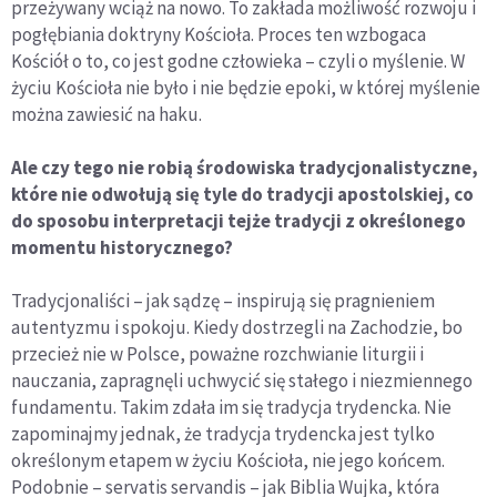
przeżywany wciąż na nowo. To zakłada możliwość rozwoju i
pogłębiania doktryny Kościoła. Proces ten wzbogaca
Kościół o to, co jest godne człowieka – czyli o myślenie. W
życiu Kościoła nie było i nie będzie epoki, w której myślenie
można zawiesić na haku.
Ale czy tego nie robią środowiska tradycjonalistyczne,
które nie odwołują się tyle do tradycji apostolskiej, co
do sposobu interpretacji tejże tradycji z określonego
momentu historycznego?
Tradycjonaliści – jak sądzę – inspirują się pragnieniem
autentyzmu i spokoju. Kiedy dostrzegli na Zachodzie, bo
przecież nie w Polsce, poważne rozchwianie liturgii i
nauczania, zapragnęli uchwycić się stałego i niezmiennego
fundamentu. Takim zdała im się tradycja trydencka. Nie
zapominajmy jednak, że tradycja trydencka jest tylko
określonym etapem w życiu Kościoła, nie jego końcem.
Podobnie – servatis servandis – jak Biblia Wujka, która