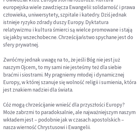
europejska wiele zawdzięcza Ewangelii: solidarność i prawa
człowieka, uniwersytety, szpitale i katedry. Dziś jednak
istnieje ryzyko zdrady duszy Europy. Dyktatura
relatywizmu i kultura śmierci są wielce promowane i stają
się jakby wszechobecne. Chrześcijaństwo spychane jest do
sfery prywatnej.
Zwróćmy jednak uwagę na to, że jeśli Bóg nie jest już
naszym Ojcem, to my sami nie jesteśmy też dla siebie
braćmi i siostrami. My pragniemy młodej i dynamicznej
Europy, w której szanuje się wolność religii i sumienia, która
jest znakiem nadziei dla świata.
Cóż mogą chrześcijanie wnieść dla przyszłości Europy?
Może zabrzmi to paradoksalnie, ale najważniejszym naszym
wkładem jest – podobnie jak w czasach apostolskich –
nasza wierność Chrystusowi i Ewangelii.