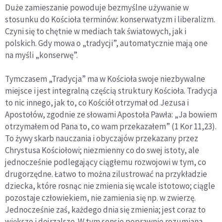
Duże zamieszanie powoduje bezmyślne używanie w
stosunku do Kościoła terminów: konserwatyzm i liberalizm.
Czyni się to chętnie w mediach tak światowych, jak i
polskich. Gdy mowa o „tradycji”, automatycznie mają one
na myśli „konserwę”.
Tymczasem „Tradycja” ma w Kościoła swoje niezbywalne
miejsce i jest integralną częścią struktury Kościoła. Tradycja
to nic innego, jak to, co Kościół otrzymał od Jezusa i
Apostołów, zgodnie ze słowami Apostoła Pawła: „Ja bowiem
otrzymałem od Pana to, co wam przekazałem” (1 Kor 11,23).
To żywy skarb nauczania i obyczajów przekazany przez
Chrystusa Kościołowi; niezmienny co do swej istoty, ale
jednocześnie podlegający ciągłemu rozwojowi w tym, co
drugorzędne. Łatwo to można zilustrować na przykładzie
dziecka, które rosnąc nie zmienia się wcale istotowo; ciągle
pozostaje człowiekiem, nie zamienia się np. w zwierzę.
Jednocześnie zaś, każdego dnia się zmienia; jest coraz to
większe i dojrzalsze. W tym sensie poprawnie rozumiana