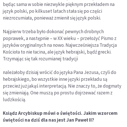
będąc sama w sobie niezwykle pięknym przekładem na
język polski, po kilkuset latach stała się po części
niezrozumiała, ponieważ zmienił się język polski.
Najpierw trzeba było dokonać pewnych drobnych
poprawek, a następnie – w XX wieku – przełożyć Pismo z
języków oryginalnych na nowo. Najwcześniejsza Tradycja
Kościoła to nie łacina, ale język hebrajski, bądź grecki.
Trzymając się tak rozumianej tradycji
należałoby dzisiaj wrócić do języka Pana Jezusa, czyli do
hebrajskiego, bo wszystkie inne języki przekładu są
przecież już jakąś interpretacją. Nie znaczy to, że dogmaty
się zmieniają. One muszą po prostu dojrzewać razem z
ludzkością.
Ksiądz Arcybiskup mówi o świętości. Jakim wzorcem
świętości na dziś dla nas jest Jan Paweł II?