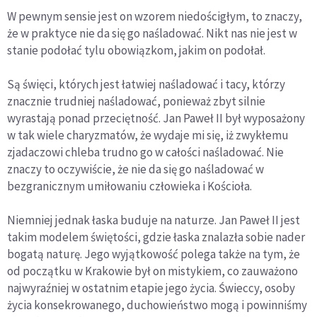
W pewnym sensie jest on wzorem niedościgłym, to znaczy,
że w praktyce nie da się go naśladować. Nikt nas nie jest w
stanie podołać tylu obowiązkom, jakim on podołał.
Są święci, których jest łatwiej naśladować i tacy, którzy
znacznie trudniej naśladować, ponieważ zbyt silnie
wyrastają ponad przeciętność. Jan Paweł II był wyposażony
w tak wiele charyzmatów, że wydaje mi się, iż zwykłemu
zjadaczowi chleba trudno go w całości naśladować. Nie
znaczy to oczywiście, że nie da się go naśladować w
bezgranicznym umiłowaniu człowieka i Kościoła.
Niemniej jednak łaska buduje na naturze. Jan Paweł II jest
takim modelem świętości, gdzie łaska znalazła sobie nader
bogatą naturę. Jego wyjątkowość polega także na tym, że
od początku w Krakowie był on mistykiem, co zauważono
najwyraźniej w ostatnim etapie jego życia. Świeccy, osoby
życia konsekrowanego, duchowieństwo mogą i powinniśmy