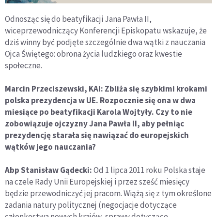
Odnosząc się do beatyfikacji Jana Pawła II,
wiceprzewodniczący Konferencji Episkopatu wskazuje, że
dziś winny być podjęte szczególnie dwa wątki z nauczania
Ojca Świętego: obrona życia ludzkiego oraz kwestie
społeczne.
Marcin Przeciszewski, KAI: Zbliża się szybkimi krokami
polska prezydencja w UE. Rozpocznie się ona w dwa
miesiące po beatyfikacji Karola Wojtyły. Czy to nie
zobowiązuje ojczyzny Jana Pawła II, aby pełniąc
prezydencję starała się nawiązać do europejskich
wątków jego nauczania?
Abp Stanisław Gądecki:
Od 1 lipca 2011 roku Polska staje
na czele Rady Unii Europejskiej i przez sześć miesięcy
będzie przewodniczyć jej pracom. Wiążą się z tym określone
zadania natury politycznej (negocjacje dotyczące
członkostwa nowych krajów, sprawy dotyczące