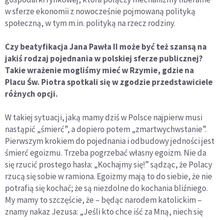
w sferze ekonomii z nowocześnie pojmowaną polityką
społeczną, w tym m.in. polityką na rzecz rodziny.
Czy beatyfikacja Jana Pawła II może być też szansą na
jakiś rodzaj pojednania w polskiej sferze publicznej?
Takie wrażenie mogliśmy mieć w Rzymie, gdzie na
Placu Św. Piotra spotkali się w zgodzie przedstawiciele
różnych opcji.
W takiej sytuacji, jaką mamy dziś w Polsce najpierw musi
nastąpić „śmierć”, a dopiero potem „zmartwychwstanie”.
Pierwszym krokiem do pojednania i odbudowy jedności jest
śmierć egoizmu. Trzeba pogrzebać własny egoizm. Nie da
się rzucić prostego hasła: „Kochajmy się!” sądząc, że Polacy
rzucą się sobie w ramiona. Egoizmy mają to do siebie, że nie
potrafią się kochać; że są niezdolne do kochania bliźniego.
My mamy to szczęście, że – będąc narodem katolickim –
znamy nakaz Jezusa: „Jeśli kto chce iść za Mną, niech się