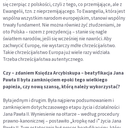
się czerpiąc z polskości, czyli z tego, co przemijające, ale z
Ewangelii, tzn. z nieprzemijającego. To Ewangelia, która jest
wspólna wszystkim narodom europejskim, stanowi wspólny
trwały fundament. Nie można również żyć złudzeniami, że
oto Polska – razem z prezydencją – stanie się nagle
światłem narodów, jeśli się wcześniej nie nawróci. Aby
zachwycić Europę, nie wystarczy mdłe chrześcijaństwo.
Takie chrześcijaństwo Europa już wiele razy widziała.
Trzeba chrześcijaństwa autentycznego.
Czy – zdaniem Księdza Arcybiskupa – beatyfikacja Jana
Pawła II była zamknięciem epoki tego wielkiego
papieża, czy nową szansą, którą należy wykorzystać?
Była jednym i drugim. Była najpierw podsumowaniem i
zamknięciem dotychczasowego etapu życia i działalności
Jana Pawła II. Wyniesienie na ołtarze – według procedury
prawno-kanonicznej – postawiło „kropkę nad i” życia Jana
Pawła II. Tym ostatecznie był proces beatyfikacyjny, który