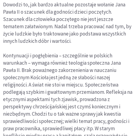
Dowodzi to, jak bardzo aktualne pozostaje wołanie Jana
Pawła II o szacunek dla godności dzieci poczętych.
Szacunek dla człowieka poczętego nie jest jeszcze
tematem załatwionym. Nadal trzeba pracować nad tym, by
życie ludzkie było traktowane jako podstawa wszystkich
innych ludzkich dóbr i wartości.
Kontynuacji i pogłębienia – szczególnie w polskich
warunkach – wymaga również teologia społeczna Jana
Pawła II. Brak poważnego zakorzenienia w nauczaniu
społecznym Kościoła jest jedną ze słabości naszej
religijności. A świat nie stoi w miejscu. Społeczeństwa
podlegają szybkim i gwałtownym przemianom. Refleksja na
etycznymi aspektami tych zjawisk, prowadzona z
perspektywy chrześcijańskiej jest czymś koniecznym i
niezbędnym. Chodzi tu o tak ważne sprawy jak kwestia
sprawiedliwości społecznej; wielki temat pracy, godności i
praw pracownika, sprawiedliwej płacy itp. W starym
konflikcie między pracą a kapitałem, szala przeważyła się