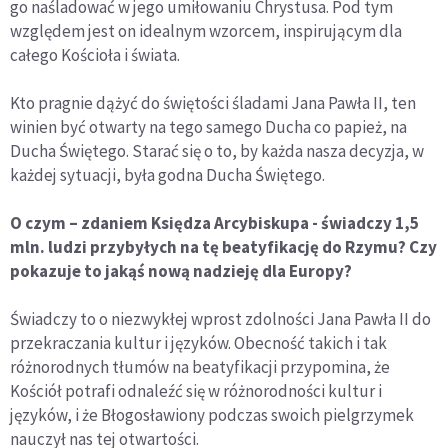
go naśladować w jego umiłowaniu Chrystusa. Pod tym
względem jest on idealnym wzorcem, inspirującym dla
całego Kościoła i świata.
Kto pragnie dążyć do świętości śladami Jana Pawła II, ten
winien być otwarty na tego samego Ducha co papież, na
Ducha Świętego. Starać się o to, by każda nasza decyzja, w
każdej sytuacji, była godna Ducha Świętego.
O czym – zdaniem Księdza Arcybiskupa - świadczy 1,5
mln. ludzi przybyłych na tę beatyfikację do Rzymu? Czy
pokazuje to jakąś nową nadzieję dla Europy?
Świadczy to o niezwykłej wprost zdolności Jana Pawła II do
przekraczania kultur i języków. Obecność takich i tak
różnorodnych tłumów na beatyfikacji przypomina, że
Kościół potrafi odnaleźć się w różnorodności kultur i
języków, i że Błogosławiony podczas swoich pielgrzymek
nauczył nas tej otwartości.