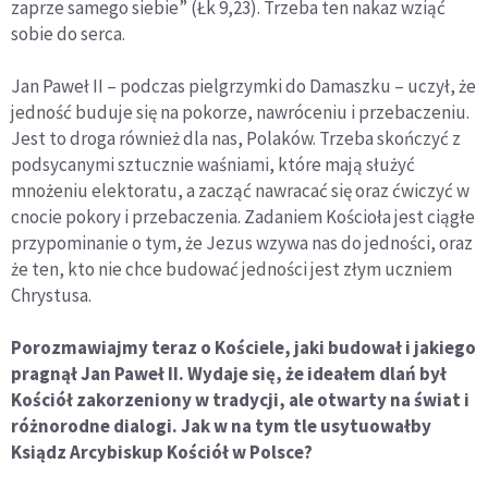
zaprze samego siebie” (Łk 9,23). Trzeba ten nakaz wziąć
sobie do serca.
Jan Paweł II – podczas pielgrzymki do Damaszku – uczył, że
jedność buduje się na pokorze, nawróceniu i przebaczeniu.
Jest to droga również dla nas, Polaków. Trzeba skończyć z
podsycanymi sztucznie waśniami, które mają służyć
mnożeniu elektoratu, a zacząć nawracać się oraz ćwiczyć w
cnocie pokory i przebaczenia. Zadaniem Kościoła jest ciągłe
przypominanie o tym, że Jezus wzywa nas do jedności, oraz
że ten, kto nie chce budować jedności jest złym uczniem
Chrystusa.
Porozmawiajmy teraz o Kościele, jaki budował i jakiego
pragnął Jan Paweł II. Wydaje się, że ideałem dlań był
Kościół zakorzeniony w tradycji, ale otwarty na świat i
różnorodne dialogi. Jak w na tym tle usytuowałby
Ksiądz Arcybiskup Kościół w Polsce?