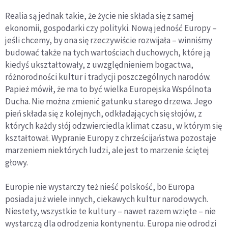
Realia są jednak takie, że życie nie składa się z samej
ekonomii, gospodarki czy polityki. Nową jedność Europy –
jeśli chcemy, by ona się rzeczywiście rozwijała – winniśmy
budować także na tych wartościach duchowych, które ją
kiedyś ukształtowały, z uwzględnieniem bogactwa,
różnorodności kultur i tradycji poszczególnych narodów.
Papież mówił, że ma to być wielka Europejska Wspólnota
Ducha. Nie można zmienić gatunku starego drzewa. Jego
pień składa się z kolejnych, odkładających się słojów, z
których każdy słój odzwierciedla klimat czasu, w którym się
kształtował. Wypranie Europy z chrześcijaństwa pozostaje
marzeniem niektórych ludzi, ale jest to marzenie ściętej
głowy.
Europie nie wystarczy też nieść polskość, bo Europa
posiada już wiele innych, ciekawych kultur narodowych.
Niestety, wszystkie te kultury – nawet razem wzięte – nie
wystarczą dla odrodzenia kontynentu. Europa nie odrodzi