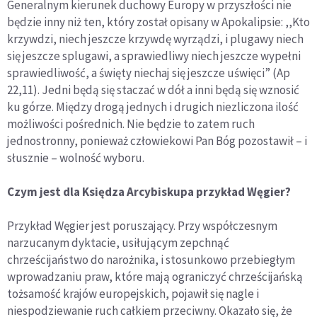
Generalnym kierunek duchowy Europy w przyszłości nie
będzie inny niż ten, który został opisany w Apokalipsie: ,,Kto
krzywdzi, niech jeszcze krzywdę wyrządzi, i plugawy niech
się jeszcze splugawi, a sprawiedliwy niech jeszcze wypełni
sprawiedliwość, a święty niechaj się jeszcze uświęci” (Ap
22,11). Jedni będą się staczać w dół a inni będą się wznosić
ku górze. Między drogą jednych i drugich niezliczona ilość
możliwości pośrednich. Nie będzie to zatem ruch
jednostronny, ponieważ człowiekowi Pan Bóg pozostawił – i
słusznie – wolność wyboru.
Czym jest dla Księdza Arcybiskupa przykład Węgier?
Przykład Węgier jest poruszający. Przy współczesnym
narzucanym dyktacie, usiłującym zepchnąć
chrześcijaństwo do narożnika, i stosunkowo przebiegłym
wprowadzaniu praw, które mają ograniczyć chrześcijańską
tożsamość krajów europejskich, pojawił się nagle i
niespodziewanie ruch całkiem przeciwny. Okazało się, że