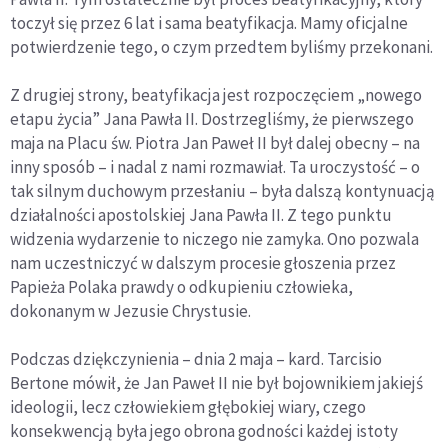
toczył się przez 6 lat i sama beatyfikacja. Mamy oficjalne
potwierdzenie tego, o czym przedtem byliśmy przekonani.
Z drugiej strony, beatyfikacja jest rozpoczęciem „nowego
etapu życia” Jana Pawła II. Dostrzegliśmy, że pierwszego
maja na Placu św. Piotra Jan Paweł II był dalej obecny – na
inny sposób – i nadal z nami rozmawiał. Ta uroczystość – o
tak silnym duchowym przesłaniu – była dalszą kontynuacją
działalności apostolskiej Jana Pawła II. Z tego punktu
widzenia wydarzenie to niczego nie zamyka. Ono pozwala
nam uczestniczyć w dalszym procesie głoszenia przez
Papieża Polaka prawdy o odkupieniu człowieka,
dokonanym w Jezusie Chrystusie.
Podczas dziękczynienia – dnia 2 maja – kard. Tarcisio
Bertone mówił, że Jan Paweł II nie był bojownikiem jakiejś
ideologii, lecz człowiekiem głębokiej wiary, czego
konsekwencją była jego obrona godności każdej istoty