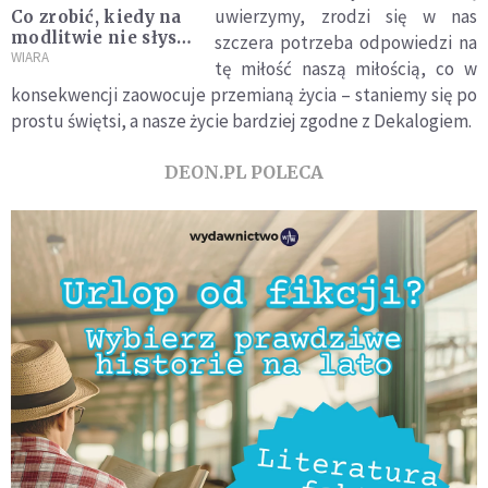
uwierzymy, zrodzi się w nas
Co zrobić, kiedy na
modlitwie nie słyszę
szczera potrzeba odpowiedzi na
głosu Boga?
WIARA
tę miłość naszą miłością, co w
konsekwencji zaowocuje przemianą życia – staniemy się po
prostu świętsi, a nasze życie bardziej zgodne z Dekalogiem.
DEON.PL POLECA