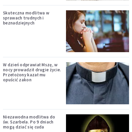
Skuteczna modlitwa w
sprawach trudnych i
beznadziejnych
W dzień odprawiał Mszę, w
nocy prowadził drugie życie.
Przełożony kazał mu
opuścić zakon
Niezawodna modlitwa do
św. Szarbela. Po 9 dniach
mogą dziać się cuda