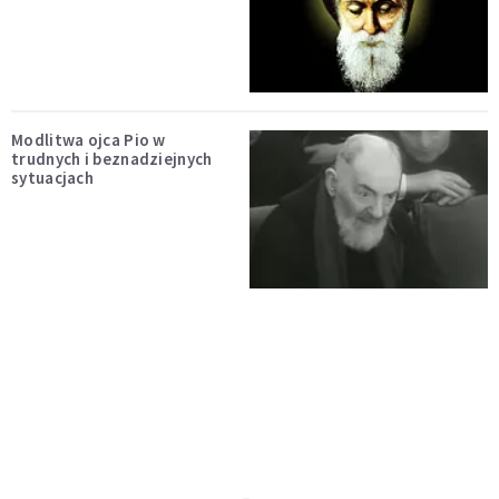
Modlitwa ojca Pio w
trudnych i beznadziejnych
sytuacjach