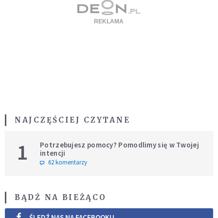
NAJCZĘŚCIEJ CZYTANE
1
Potrzebujesz pomocy? Pomodlimy się w Twojej
intencji
62 komentarzy
BĄDŹ NA BIEŻĄCO
ŚLEDŹ NAS NA FACEBOOKU