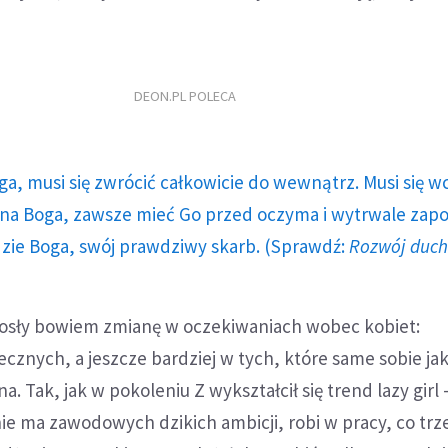
DEON.PL POLECA
ga, musi się zwrócić całkowicie do wewnątrz. Musi się w
a Boga, zawsze mieć Go przed oczyma i wytrwale zap
dzie Boga, swój prawdziwy skarb. (Sprawdź:
Rozwój duc
niosły bowiem zmianę w oczekiwaniach wobec kobiet:
cznych, a jeszcze bardziej w tych, które same sobie ja
 Tak, jak w pokoleniu Z wykształcił się trend lazy girl –
ie ma zawodowych dzikich ambicji, robi w pracy, co trz