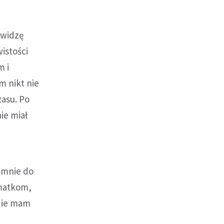
 widzę
istości
m i
m nikt nie
zasu. Po
nie miał
 mnie do
 matkom,
 Nie mam