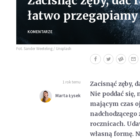
Zacisnąć zęby, dać 
łatwo przegapiamy 
KOMENTARZE
Fot. Sander Weeteling / Unsplash
1 rok temu
Zacisnąć zęby, 
Nie poddać się,
Marta Łysek
mającym czas oj
nadchodzącego z
rocznicach. Udaw
własną formę. N