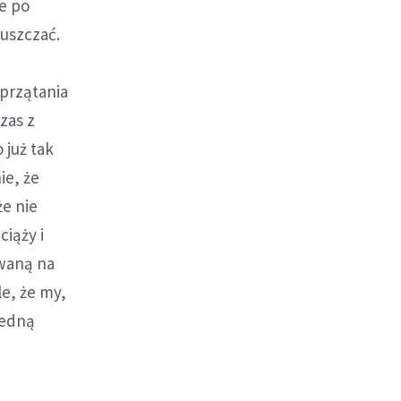
ie po
uszczać.
a
sprzątania
zas z
 już tak
ie, że
że nie
ciąży i
owaną na
e, że my,
jedną