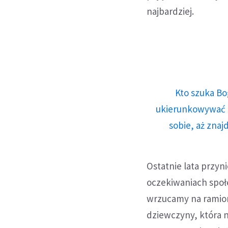
najbardziej.
Kto szuka Bo
ukierunkowywać n
sobie, aż znaj
Ostatnie lata przy
oczekiwaniach społe
wrzucamy na ramiona.
dziewczyny, która n