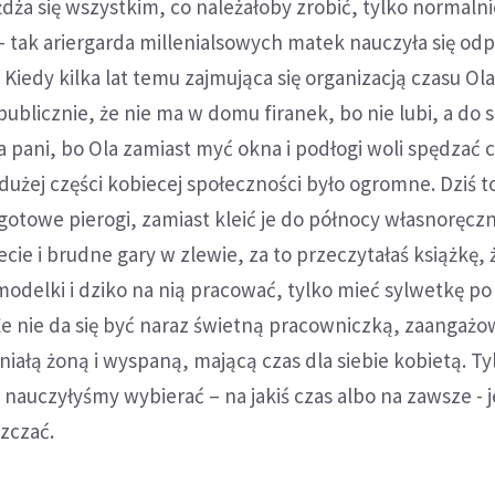
żdża się wszystkim, co należałoby zrobić, tylko normaln
 tak ariergarda millenialsowych matek nauczyła się odp
 Kiedy kilka lat temu zajmująca się organizacją czasu Ol
publicznie, że nie ma w domu firanek, bo nie lubi, a do 
 pani, bo Ola zamiast myć okna i podłogi woli spędzać c
dużej części kobiecej społeczności było ogromne. Dziś to
 gotowe pierogi, zamiast kleić je do północy własnoręczn
cie i brudne gary w zlewie, za to przeczytałaś książkę, 
modelki i dziko na nią pracować, tylko mieć sylwetkę po 
 Że nie da się być naraz świetną pracowniczką, zaangaż
łą żoną i wyspaną, mającą czas dla siebie kobietą. Tyl
hę nauczyłyśmy wybierać – na jakiś czas albo na zawsze - 
szczać.