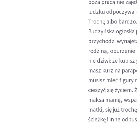
poza pracą nie zaje
ludzku odpoczywa –
Trochę albo bardzo.
Budzyńska ogłosiła 
przychodzi wynajęta
rodziną, oburzenie 
nie dziwi: że kupisz
masz kurz na parape
musisz mieć figury 
cieszyć się życiem.
maksa mamą, wspania
matki, się już troc
ścieżkę i inne odpu