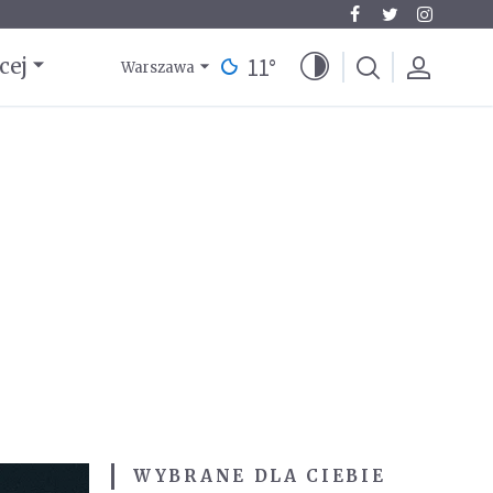
11
°
cej
Warszawa
WYBRANE DLA CIEBIE