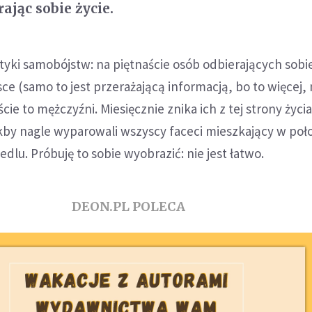
ając sobie życie.
yki samobójstw: na piętnaście osób odbierających sobie
ce (samo to jest przerażającą informacją, bo to więcej, 
e to mężczyźni. Miesięcznie znika ich z tej strony życi
jakby nagle wyparowali wszyscy faceci mieszkający w poł
dlu. Próbuję to sobie wyobrazić: nie jest łatwo.
DEON.PL POLECA