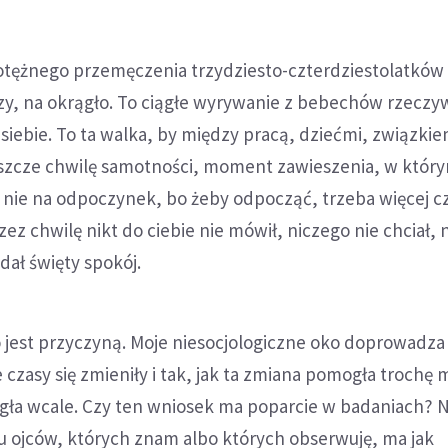
potężnego przemęczenia trzydziesto-czterdziestolatków
y, na okrągło. To ciągłe wyrywanie z bebechów rzeczyw
 siebie. To ta walka, by między pracą, dziećmi, związkie
eszcze chwilę samotności, moment zawieszenia, w który
 nie na odpoczynek, bo żeby odpocząć, trzeba więcej c
zez chwilę nikt do ciebie nie mówił, niczego nie chciał, 
 dał święty spokój.
o jest przyczyną. Moje niesocjologiczne oko doprowadza
 czasy się zmieniły i tak, jak ta zmiana pomogła trochę
gła wcale. Czy ten wniosek ma poparcie w badaniach?
ciu ojców, których znam albo których obserwuję, ma jak