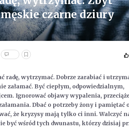
radę, wytrzymać. Zbyt
męskie czarne dziury
dać radę, wytrzymać. Dobrze zarabiać i utrzym
 nie załamać. Być ciepłym, odpowiedzialnym,
cem. Ignorować objawy wypalenia, przeciąże
ałamania. Dbać o potrzeby żony i pamiętać 
ać, że kryzysy mają tylko ci inni. Walczyć na
ie być wśród tych dwunastu, którzy dzisiaj p