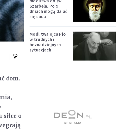
modlitwa do św.
Szarbela. Po 9
dniach mogą dziać
się cuda
Modlitwa ojca Pio
w trudnych i
beznadziejnych
sytuacjach
ać dom.
nia,
o
 siłce o
rzegrają