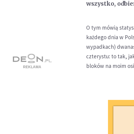
wszystko, odbier
O tym mówią statyst
każdego dnia w Pols
wypadkach) dwanaści
czterystu: to tak, 
bloków na moim osie