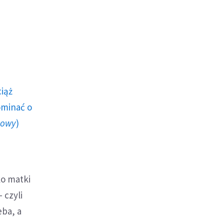
ciąż
ominać o
howy
)
ko matki
 czyli
eba, a