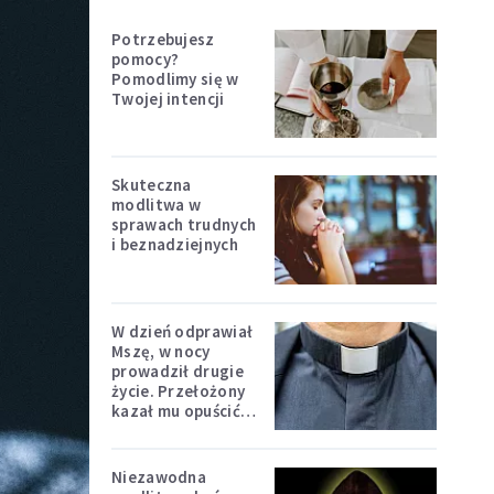
Potrzebujesz
pomocy?
Pomodlimy się w
Twojej intencji
Skuteczna
modlitwa w
sprawach trudnych
i beznadziejnych
W dzień odprawiał
Mszę, w nocy
prowadził drugie
życie. Przełożony
kazał mu opuścić
zakon
Niezawodna