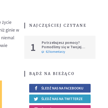
 życie
NAJCZĘŚCIEJ CZYTANE
niż ginie w
a niemal
Potrzebujesz pomocy?
1
owie
Pomodlimy się w Twojej
intencji
62 komentarzy
BĄDŹ NA BIEŻĄCO
ŚLEDŹ NAS NA FACEBOOKU
ŚLEDŹ NAS NA TWITTERZE