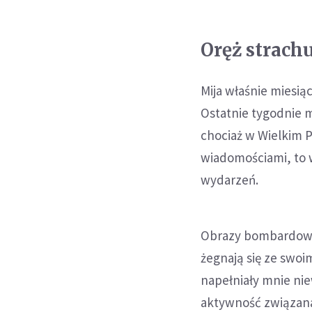
Oręż strach
Mija właśnie miesią
Ostatnie tygodnie 
chociaż w Wielkim 
wiadomościami, to w
wydarzeń.
Obrazy bombardowany
żegnają się ze swo
napełniały mnie ni
aktywność związana