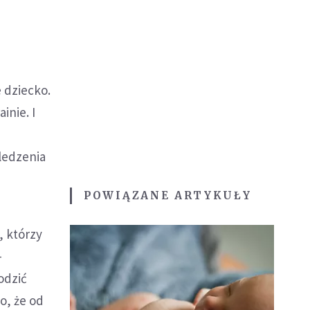
e dziecko.
inie. I
śledzenia
POWIĄZANE ARTYKUŁY
, którzy
–
odzić
o, że od