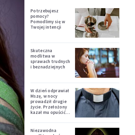
Potrzebujesz
pomocy?
Pomodlimy się w
Twojej intencji
Skuteczna
modlitwa w
sprawach trudnych
i beznadziejnych
W dzień odprawiał
Mszę, w nocy
prowadził drugie
życie. Przełożony
kazał mu opuścić
zakon
Niezawodna