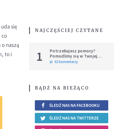
 uda się
NAJCZĘŚCIEJ CZYTANE
, co
a o naszą
Potrzebujesz pomocy?
1
, to i
Pomodlimy się w Twojej
intencji
62 komentarzy
BĄDŹ NA BIEŻĄCO
ŚLEDŹ NAS NA FACEBOOKU
ŚLEDŹ NAS NA TWITTERZE