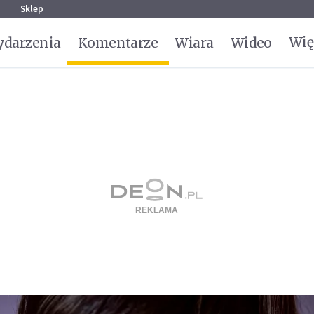
g
Sklep
Wię
darzenia
Komentarze
Wiara
Wideo