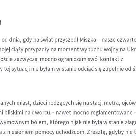
u
c od dnia, gdy na świat przyszedł Miszka – nasze czwart
mojej ciąży przypadły na moment wybuchu wojny na Ukra
Poście zazwyczaj mocno ograniczam swój kontakt z
 tej sytuacji nie byłam w stanie odciąć się zupełnie od 
ch miast, dzieci rodzących się na stacji metra, ojców
imi bliskimi na dworcu – nawet mocno reglamentowane 
ewymownym bólem, którego nijak nie była w stanie złag
 z niesieniem pomocy uchodźcom. Zresztą, gdyby nie t