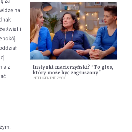
ę za
 widzę na
ednak
e świat i
iepokój.
oddział
cji
nia z
Instynkt macierzyński? "To głos,
który może być zagłuszony"
wać
INTELIGENTNE ŻYCIE
ożym.