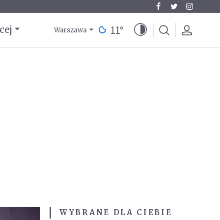
11
°
cej
Warszawa
WYBRANE DLA CIEBIE