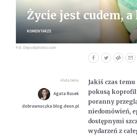
Życie jest cudem, a
KOMENTARZE
Fot. Depositphotos.com
4 lata temu
Jakiś czas temu
pokusą koprofili
Agata Rusek
poranny przegl
dobrawnuczka.blog.deon.pl
niedomówień, ep
dostępnymi szcz
wydarzeń z cał