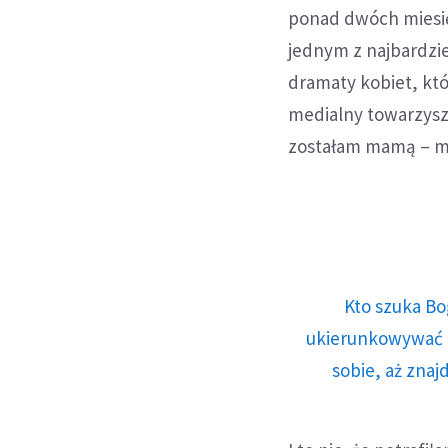
ponad dwóch miesi
jednym z najbardzi
dramaty kobiet, któ
medialny towarzyszą
zostałam mamą – m
Kto szuka Bo
ukierunkowywać n
sobie, aż znaj