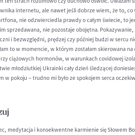
iłam ten strach rozumowo czy duchowo oswoić. Uważam si
ika internetu, ale nawet jeśli dobrze wiem, że to, co
tfona, nie odzwierciedla prawdy o całym świecie, to j
 nim sprzedawana, nie pozostaje obojętna. Pokazywanie, ż
iczni i bezwzględni, prędzej czy później budzi w sercu n
ułam to w momencie, w którym zostałam skierowana na 
burzy ciążowych hormonów, w warunkach covidowej izola
twie młodziutkiej Ukrainki cały dzień śledzącej doniesie
am w pokoju – trudno mi było ze spokojem serca oczeki
zuj
ec, medytacja i konsekwentne karmienie się Słowem B