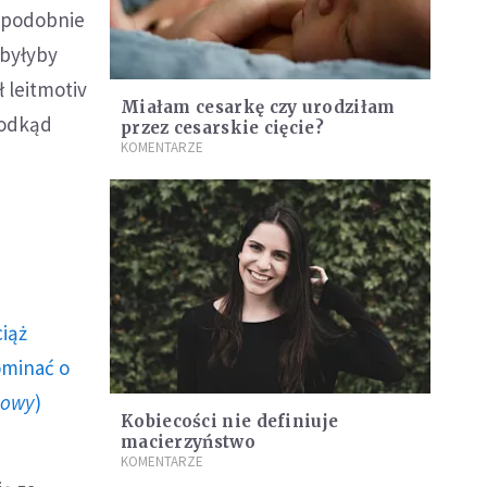
opodobnie
 byłyby
ł leitmotiv
Miałam cesarkę czy urodziłam
 odkąd
przez cesarskie cięcie?
KOMENTARZE
ciąż
ominać o
howy
)
Kobiecości nie definiuje
macierzyństwo
KOMENTARZE