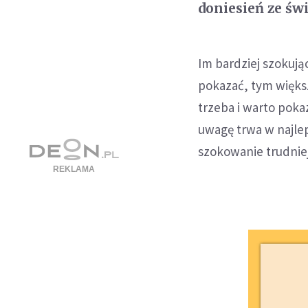
doniesień ze świ
Im bardziej szokując
pokazać, tym większ
trzeba i warto poka
uwagę trwa w najlep
szokowanie trudniej