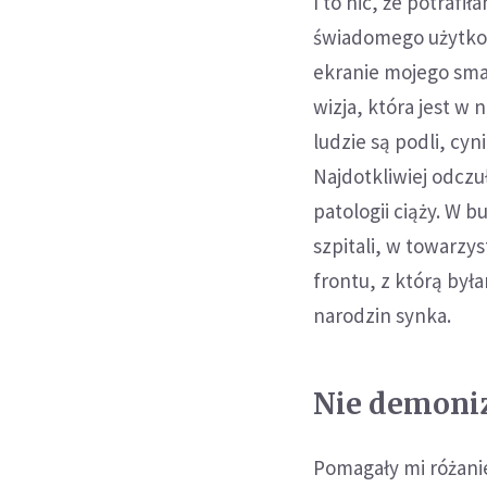
I to nic, że potraf
świadomego użytkown
ekranie mojego smar
wizja, która jest w
ludzie są podli, cyn
Najdotkliwiej odcz
patologii ciąży. W 
szpitali, w towarzys
frontu, z którą był
narodzin synka.
Nie demoni
Pomagały mi różani