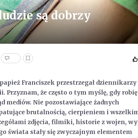
 ludzie są dobrzy
 papież Franciszek przestrzegał dziennikarzy
i. Przyznam, że często o tym myślę, gdy robię
ąd mediów. Nie pozostawiające żadnych
atujące brutalnością, cierpieniem i wszelki
egółami zdjęcia, filmiki, historie z wojen, w
ego świata stały się zwyczajnym elementem