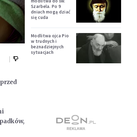
modlitwa do św.
Szarbela. Po 9
dniach mogą dziać
się cuda
Modlitwa ojca Pio
w trudnych i
beznadziejnych
sytuacjach
 przed
mi
ypadków,