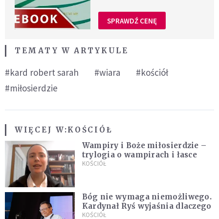
SPRAWDŹ CENĘ
TEMATY W ARTYKULE
#kard robert sarah
#wiara
#kościół
#miłosierdzie
WIĘCEJ W:
KOŚCIÓŁ
Wampiry i Boże miłosierdzie –
trylogia o wampirach i łasce
KOŚCIÓŁ
Bóg nie wymaga niemożliwego.
Kardynał Ryś wyjaśnia dlaczego
KOŚCIÓŁ