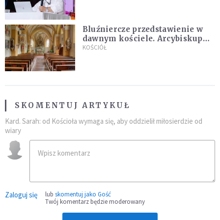
Bluźniercze przedstawienie w
dawnym kościele. Arcybiskup
stanowczo reaguje
KOŚCIÓŁ
SKOMENTUJ ARTYKUŁ
Kard. Sarah: od Kościoła wymaga się, aby oddzielił miłosierdzie od
wiary
Zaloguj się
lub
skomentuj jako Gość
Twój komentarz będzie moderowany