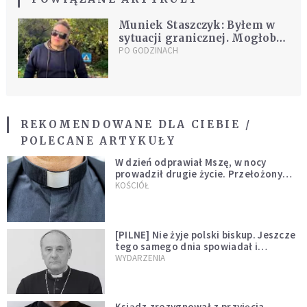
Muniek Staszczyk: Byłem w
sytuacji granicznej. Mogłoby
mnie tu wcale nie być
PO GODZINACH
REKOMENDOWANE DLA CIEBIE /
POLECANE ARTYKUŁY
W dzień odprawiał Mszę, w nocy
prowadził drugie życie. Przełożony
kazał mu opuścić zakon
KOŚCIÓŁ
[PILNE] Nie żyje polski biskup. Jeszcze
tego samego dnia spowiadał i
sprawował Mszę świętą
WYDARZENIA
Ksiądz zrezygnował z przyjęcia