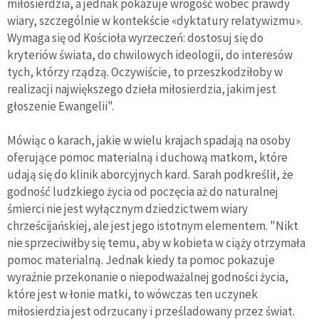
miłosierdzia, a jednak pokazuje wrogość wobec prawdy
wiary, szczególnie w kontekście «dyktatury relatywizmu».
Wymaga się od Kościoła wyrzeczeń: dostosuj się do
kryteriów świata, do chwilowych ideologii, do interesów
tych, którzy rządzą. Oczywiście, to przeszkodziłoby w
realizacji największego dzieła miłosierdzia, jakim jest
głoszenie Ewangelii".
Mówiąc o karach, jakie w wielu krajach spadają na osoby
oferujące pomoc materialną i duchową matkom, które
udają się do klinik aborcyjnych kard. Sarah podkreślił, że
godność ludzkiego życia od poczęcia aż do naturalnej
śmierci nie jest wyłącznym dziedzictwem wiary
chrześcijańskiej, ale jest jego istotnym elementem. "Nikt
nie sprzeciwiłby się temu, aby w kobieta w ciąży otrzymała
pomoc materialną. Jednak kiedy ta pomoc pokazuje
wyraźnie przekonanie o niepodważalnej godności życia,
które jest w łonie matki, to wówczas ten uczynek
miłosierdzia jest odrzucany i prześladowany przez świat.