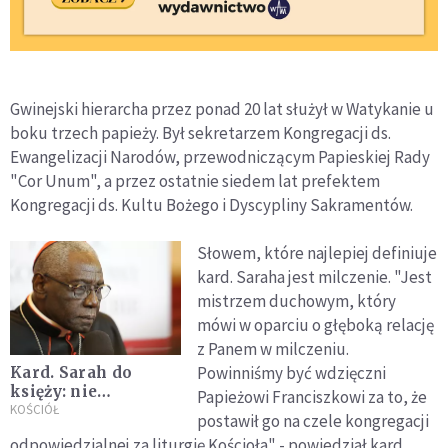
Gwinejski hierarcha przez ponad 20 lat służył w Watykanie u
boku trzech papieży. Był sekretarzem Kongregacji ds.
Ewangelizacji Narodów, przewodniczącym Papieskiej Rady
"Cor Unum", a przez ostatnie siedem lat prefektem
Kongregacji ds. Kultu Bożego i Dyscypliny Sakramentów.
Słowem, które najlepiej definiuje
kard. Saraha jest milczenie. "Jest
mistrzem duchowym, który
mówi w oparciu o głęboką relację
z Panem w milczeniu.
Powinniśmy być wdzięczni
Kard. Sarah do
księży: nie
Papieżowi Franciszkowi za to, że
wystarczy dobra
KOŚCIÓŁ
postawił go na czele kongregacji
wola, potrzebne są
odpowiedzialnej za liturgię Kościoła" - powiedział kard.