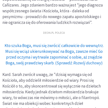
kompetencje
Cañizares. Jego zdaniem bardzo ważna jest "jego diagnoza
współczesnego świata i Kościoła, która - daleka od
pesymizmu - prowadzi do nowego zapału apostolskiego i
nie ogranicza się do oferowania ludzkich rozwiązań".
DEON.PL POLECA
Kto szuka Boga, musi się zwrócić całkowicie do wewnątrz.
Musi się wciąż ukierunkowywać na Boga, zawsze mieć Go
przed oczyma i wytrwale zapominać o sobie, aż znajdzie
Boga, swój prawdziwy skarb. (Sprawdź:
Rozwój duchowy
)
Kard. Sarah zwrócił uwagę, że "dzisiaj wymaga się od
Kościoła, aby oddzielił miłosierdzie od wiary. Prosi się
Kościół o to, aby skoncentrował się wyłącznie na dziełach
miłosierdzia. Kiedy jednak dziełom miłosierdzia brakuje
wiary, to wówczas nie mówimy o miłości, ale o filantropii.
Świat nie ma obiekcji wobec konkretnych dzieł