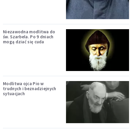
Niezawodna modlitwa do
św. Szarbela. Po 9 dniach
mogą dziać się cuda
Modlitwa ojca Pio w
trudnych i beznadziejnych
sytuacjach