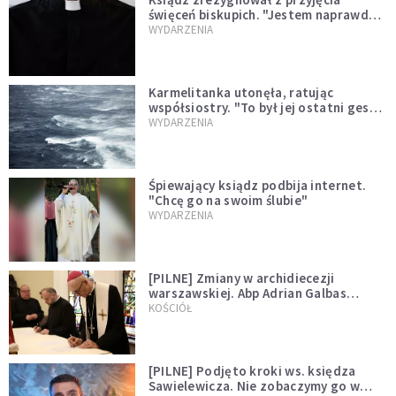
święceń biskupich. "Jestem naprawdę
niegodny"
WYDARZENIA
Karmelitanka utonęła, ratując
współsiostry. "To był jej ostatni gest
miłości"
WYDARZENIA
Śpiewający ksiądz podbija internet.
"Chcę go na swoim ślubie"
WYDARZENIA
[PILNE] Zmiany w archidiecezji
warszawskiej. Abp Adrian Galbas
wręczył dekrety nowym proboszczom
KOŚCIÓŁ
[PILNE] Podjęto kroki ws. księdza
Sawielewicza. Nie zobaczymy go w