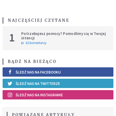
NAJCZĘŚCIEJ CZYTANE
1
Potrzebujesz pomocy? Pomodlimy się w Twojej
intencji
62 komentarzy
BĄDŹ NA BIEŻĄCO
ŚLEDŹ NAS NA FACEBOOKU
ŚLEDŹ NAS NA TWITTERZE
ŚLEDŹ NAS NA INSTAGRAMIE
POWIĄZANE ARTYKUŁY