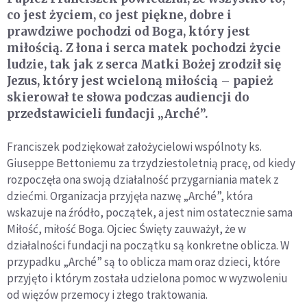
co jest życiem, co jest piękne, dobre i
prawdziwe pochodzi od Boga, który jest
miłością. Z łona i serca matek pochodzi życie
ludzie, tak jak z serca Matki Bożej zrodził się
Jezus, który jest wcieloną miłością – papież
skierował te słowa podczas audiencji do
przedstawicieli fundacji „Arché”.
Franciszek podziękował założycielowi wspólnoty ks.
Giuseppe Bettoniemu za trzydziestoletnią pracę, od kiedy
rozpoczęła ona swoją działalność przygarniania matek z
dziećmi. Organizacja przyjęła nazwę „Arché”, która
wskazuje na źródło, początek, a jest nim ostatecznie sama
Miłość, miłość Boga. Ojciec Święty zauważył, że w
działalności fundacji na początku są konkretne oblicza. W
przypadku „Arché” są to oblicza mam oraz dzieci, które
przyjęto i którym została udzielona pomoc w wyzwoleniu
od więzów przemocy i złego traktowania.