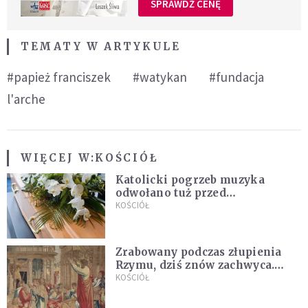
SPRAWDŹ CENĘ
TEMATY W ARTYKULE
#papież franciszek
#watykan
#fundacja
l'arche
WIĘCEJ W:
KOŚCIÓŁ
Katolicki pogrzeb muzyka
odwołano tuż przed
uroczystością. Powodem była
KOŚCIÓŁ
przynależność do masonerii
Zrabowany podczas złupienia
Rzymu, dziś znów zachwyca.
Wyjątkowy arras w Castel
KOŚCIÓŁ
Gandolfo