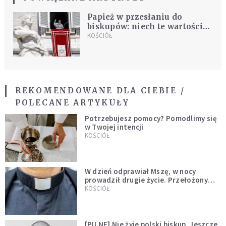
Papież w przesłaniu do
biskupów: niech te wartości
was podtrzymują
KOŚCIÓŁ
REKOMENDOWANE DLA CIEBIE /
POLECANE ARTYKUŁY
Potrzebujesz pomocy? Pomodlimy się
w Twojej intencji
KOŚCIÓŁ
W dzień odprawiał Mszę, w nocy
prowadził drugie życie. Przełożony
kazał mu opuścić zakon
KOŚCIÓŁ
[PILNE] Nie żyje polski biskup. Jeszcze