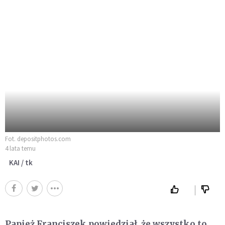
Fot. depositphotos.com
4 lata temu
KAI / tk
Papież Franciszek powiedział, że wszystko to,