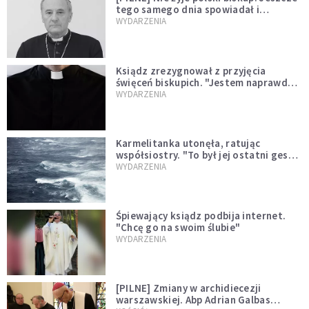
tego samego dnia spowiadał i
sprawował Mszę świętą
WYDARZENIA
Ksiądz zrezygnował z przyjęcia
święceń biskupich. "Jestem naprawdę
niegodny"
WYDARZENIA
Karmelitanka utonęła, ratując
współsiostry. "To był jej ostatni gest
miłości"
WYDARZENIA
Śpiewający ksiądz podbija internet.
"Chcę go na swoim ślubie"
WYDARZENIA
[PILNE] Zmiany w archidiecezji
warszawskiej. Abp Adrian Galbas