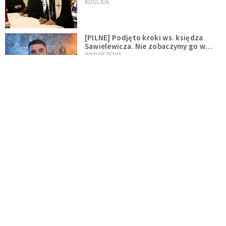
wręczył dekrety nowym proboszczom
KOŚCIÓŁ
[PILNE] Podjęto kroki ws. księdza
Sawielewicza. Nie zobaczymy go w
mediach
WYDARZENIA