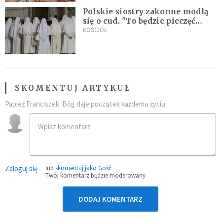
Polskie siostry zakonne modlą
się o cud. "To będzie pieczęć
Pana Boga dla naszej wiary"
KOŚCIÓŁ
SKOMENTUJ ARTYKUŁ
Papież Franciszek: Bóg daje początek każdemu życiu
Zaloguj się
lub
skomentuj jako Gość
Twój komentarz będzie moderowany
DODAJ KOMENTARZ