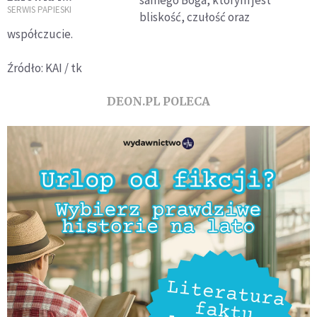
samego Boga, którym jest
możliwości
SERWIS PAPIESKI
bliskość, czułość oraz
rezygnacji.
współczucie.
"Powiedzieli mi, że
to popularny temat"
Źródło: KAI / tk
DEON.PL POLECA