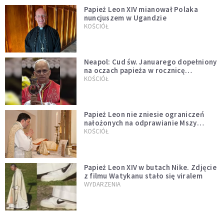
Papież Leon XIV mianował Polaka
nuncjuszem w Ugandzie
KOŚCIÓŁ
Neapol: Cud św. Januarego dopełniony
na oczach papieża w rocznicę
pontyfikatu!
KOŚCIÓŁ
Papież Leon nie zniesie ograniczeń
nałożonych na odprawianie Mszy
trydenckiej. „Traditionis custodes”
KOŚCIÓŁ
zostaje w mocy
Papież Leon XIV w butach Nike. Zdjęcie
z filmu Watykanu stało się viralem
WYDARZENIA