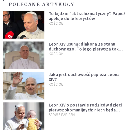
POLECANE ARTYKUŁY
To będzie "akt schizmatyczny". Papież
apeluje do lefebrystów
KOŚCIÓŁ
Leon XIV usunął diakona ze stanu
duchownego. To jego pierwsza tak
bezprecedensowa decyzja
KOŚCIÓŁ
Jaka jest duchowość papieża Leona
XIV?
KOŚCIÓŁ
Leon XIV o postawie rodziców dzieci
pierwszokomunijnych: niech będą
przykładem
SERWIS PAPIESKI