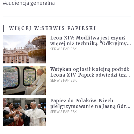
#audiencja generalna
WIĘCEJ W:
SERWIS PAPIESKI
Leon XIV: Modlitwa jest czymś
więcej niż techniką. "Odkryjmy
ją na nowo"
SERWIS PAPIESKI
Watykan ogłosił kolejną podróż
Leona XIV. Papież odwiedzi trzy
kraje Ameryki Południowej
SERWIS PAPIESKI
Papież do Polaków: Niech
pielgrzymowanie na Jasną Górę
umocni wiarę i nadzieję
SERWIS PAPIESKI