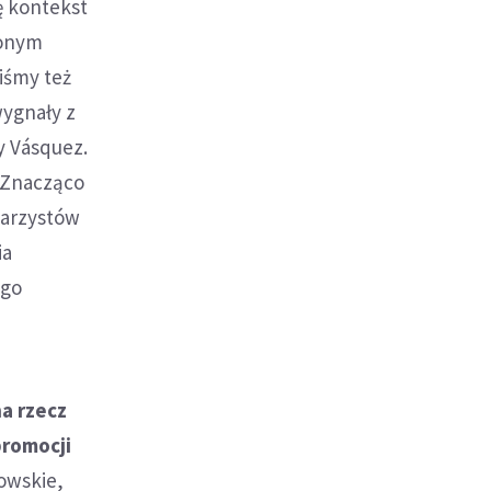
ę kontekst
zonym
iśmy też
wygnały z
y Vásquez.
. Znacząco
inarzystów
ia
ego
a rzecz
promocji
owskie,