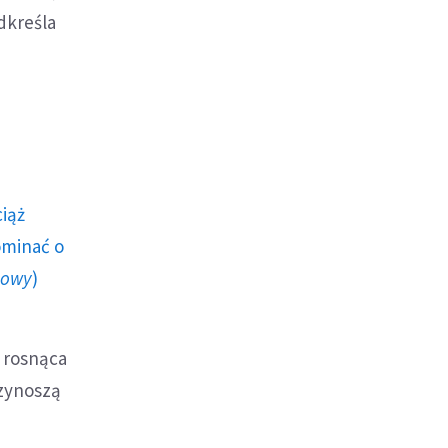
dkreśla
ciąż
ominać o
howy
)
ą rosnąca
rzynoszą