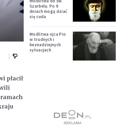
modlitwa do św.
Szarbela. Po 9
dniach mogą dziać
się cuda
Modlitwa ojca Pio
w trudnych i
beznadziejnych
sytuacjach
i płacił
wili
w ramach
kraju