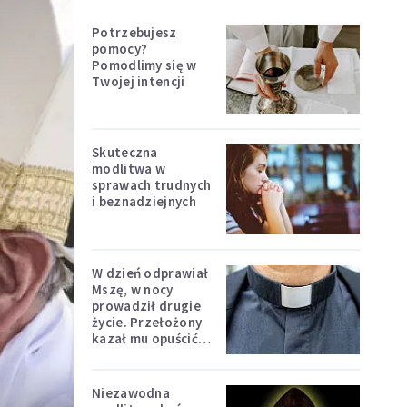
Potrzebujesz
pomocy?
Pomodlimy się w
Twojej intencji
Skuteczna
modlitwa w
sprawach trudnych
i beznadziejnych
W dzień odprawiał
Mszę, w nocy
prowadził drugie
życie. Przełożony
kazał mu opuścić
zakon
Niezawodna