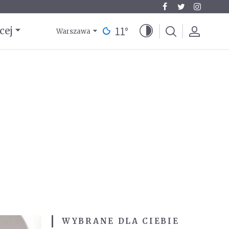
11
°
cej
Warszawa
WYBRANE DLA CIEBIE