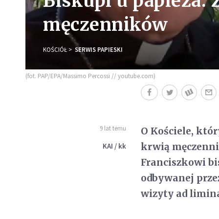
Biskupi u papieża:
męczenników
KOŚCIÓŁ
SERWIS PAPIESKI
(fot. PAP/EPA/Massimo Percossi // youtube.com)
9 lat temu
O Kościele, któ
krwią męczennik
KAI / kk
Franciszkowi b
odbywanej prze
wizyty ad limin