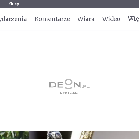
g
Sklep
Wię
darzenia
Komentarze
Wiara
Wideo