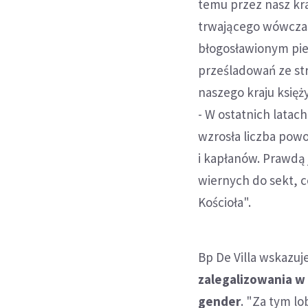
temu przez nasz kra
trwającego wówczas
błogosławionym pie
prześladowań ze st
naszego kraju księż
- W ostatnich latac
wzrosła liczba powo
i kapłanów. Prawdą 
wiernych do sekt, 
Kościoła".
Bp De Villa wskazuj
zalegalizowania w 
gender
. "Za tym l