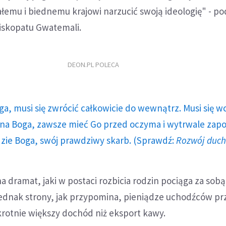
emu i biednemu krajowi narzucić swoją ideologię" - po
iskopatu Gwatemali.
DEON.PL POLECA
ga, musi się zwrócić całkowicie do wewnątrz. Musi się w
a Boga, zawsze mieć Go przed oczyma i wytrwale zap
dzie Boga, swój prawdziwy skarb. (Sprawdź:
Rozwój duc
 dramat, jaki w postaci rozbicia rodzin pociąga za sob
 jednak strony, jak przypomina, pieniądze uchodźców p
rotnie większy dochód niż eksport kawy.