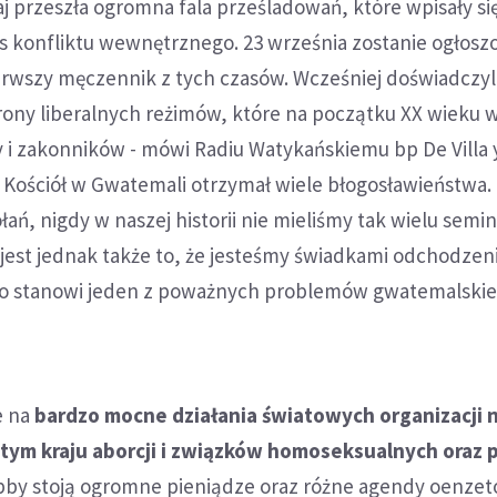
j przeszła ogromna fala prześladowań, które wpisały si
 konfliktu wewnętrznego. 23 września zostanie ogłos
rwszy męczennik z tych czasów. Wcześniej doświadczyl
rony liberalnych reżimów, które na początku XX wieku 
y i zakonników - mówi Radiu Watykańskiemu bp De Villa 
h Kościół w Gwatemali otrzymał wiele błogosławieństwa
łań, nigdy w naszej historii nie mieliśmy tak wielu sem
jest jednak także to, że jesteśmy świadkami odchodzen
co stanowi jeden z poważnych problemów gwatemalski
e na
bardzo mocne działania światowych organizacji n
tym kraju aborcji i związków homoseksualnych oraz 
obby stoją ogromne pieniądze oraz różne agendy oenzet