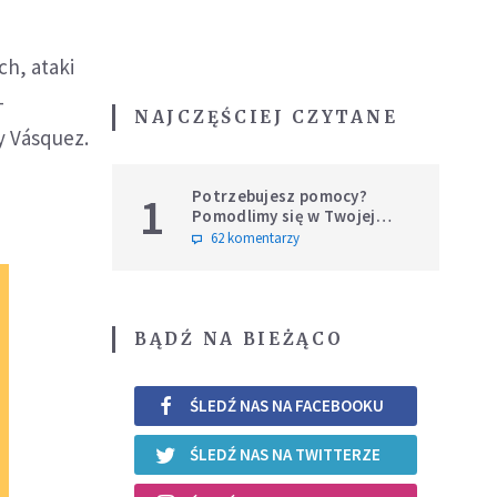
m
ch, ataki
-
NAJCZĘŚCIEJ CZYTANE
y Vásquez.
Potrzebujesz pomocy?
1
Pomodlimy się w Twojej
intencji
62 komentarzy
BĄDŹ NA BIEŻĄCO
ŚLEDŹ NAS NA FACEBOOKU
ŚLEDŹ NAS NA TWITTERZE