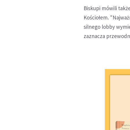
Biskupi mówili tak
Kościołem. "Najważn
silnego lobby wymie
zaznacza przewodni