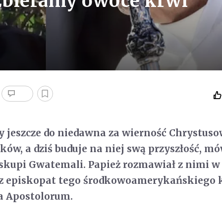
 zbieramy owoce krwi
ry jeszcze do niedawna za wierność Chrystusow
ów, a dziś buduje na niej swą przyszłość, mó
iskupi Gwatemali. Papież rozmawiał z nimi 
z episkopat tego środkowoamerykańskiego 
a Apostolorum.