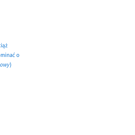
ciąż
ominać o
howy
)