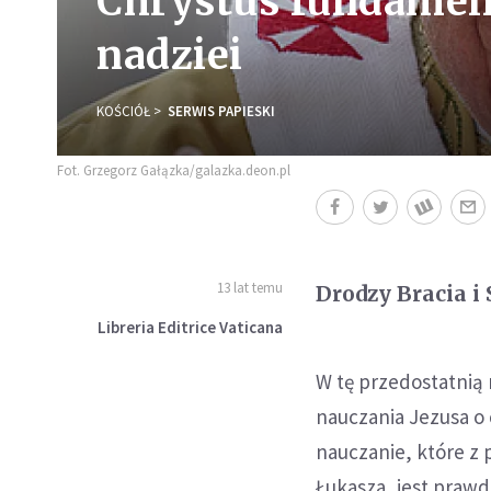
Chrystus fundament
nadziei
KOŚCIÓŁ
SERWIS PAPIESKI
Fot. Grzegorz Gałązka/galazka.deon.pl
13 lat temu
Drodzy Bracia i 
Libreria Editrice Vaticana
W tę przedostatnią 
nauczania Jezusa o 
nauczanie, które z
Łukasza, jest praw