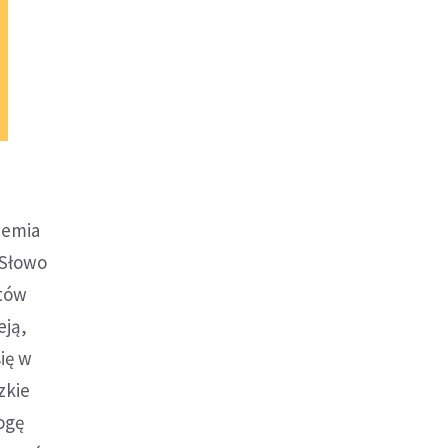
ziemia
 Słowo
ntów
eją,
ię w
zkie
ogę