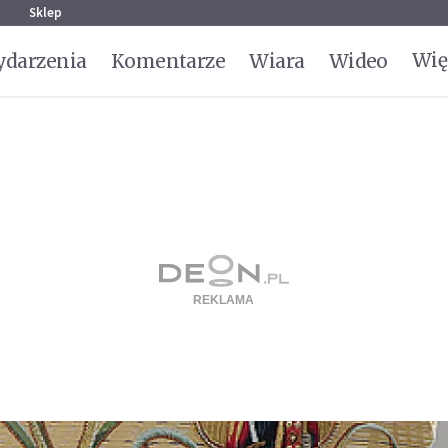
g
Sklep
Wię
darzenia
Komentarze
Wiara
Wideo