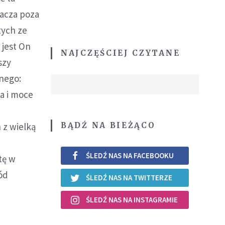
racza poza
tych ze
 jest On
NAJCZĘŚCIEJ CZYTANE
szy
nego:
ba i moce
BĄDŹ NA BIEŻĄCO
 z wielką
ŚLEDŹ NAS NA FACEBOOKU
tę w
ód
ŚLEDŹ NAS NA TWITTERZE
ŚLEDŹ NAS NA INSTAGRAMIE