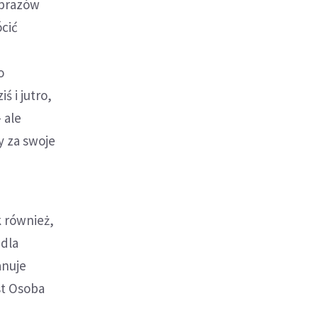
obrazów
ócić
o
ś i jutro,
 ale
y za swoje
k również,
 dla
anuje
st Osoba