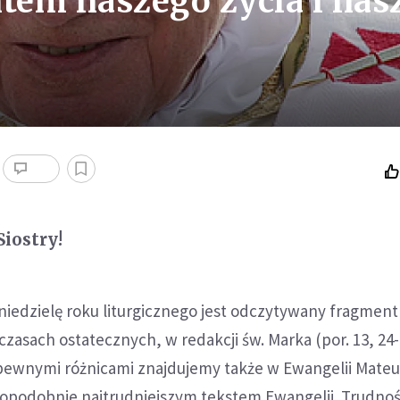
em naszego życia i nas
Siostry!
niedzielę roku liturgicznego jest odczytywany fragment
czasach ostatecznych, w redakcji św. Marka (por. 13, 24-
 pewnymi różnicami znajdujemy także w Ewangelii Mateu
dopodobnie najtrudniejszym tekstem Ewangelii. Trudnoś