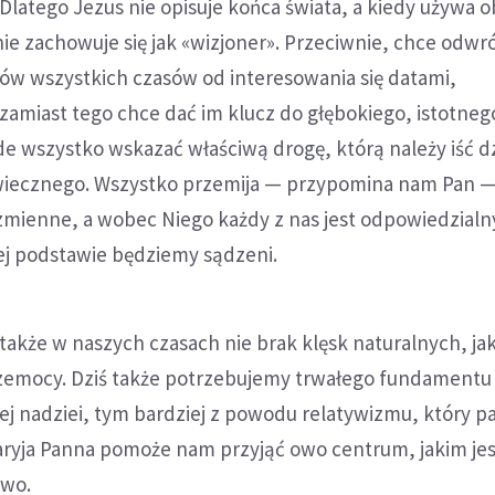
 Dlatego Jezus nie opisuje końca świata, a kiedy używa 
ie zachowuje się jak «wizjoner». Przeciwnie, chce odwr
ów wszystkich czasów od interesowania się datami,
zamiast tego chce dać im klucz do głębokiego, istotneg
e wszystko wskazać właściwą drogę, którą należy iść dzi
 wiecznego. Wszystko przemija — przypomina nam Pan —
zmienne, a wobec Niego każdy z nas jest odpowiedzialn
ej podstawie będziemy sądzeni.
 także w naszych czasach nie brak klęsk naturalnych, ja
przemocy. Dziś także potrzebujemy trwałego fundamentu
zej nadziei, tym bardziej z powodu relatywizmu, który p
aryja Panna pomoże nam przyjąć owo centrum, jakim je
owo.