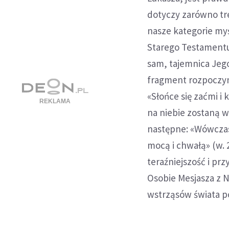
dotyczy zarówno tre
nasze kategorie myś
Starego Testamentu
sam, tajemnica Jego
fragment rozpoczyn
«Słońce się zaćmi i
na niebie zostaną w
następne: «Wówczas
mocą i chwałą» (w. 
teraźniejszość i pr
Osobie Mesjasza z 
wstrząsów świata p