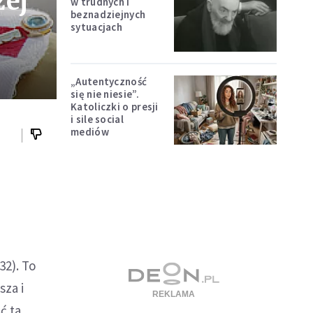
zej
w trudnych i
beznadziejnych
sytuacjach
„Autentyczność
się nie niesie”.
Katoliczki o presji
i sile social
mediów
32). To
sza i
ć ta