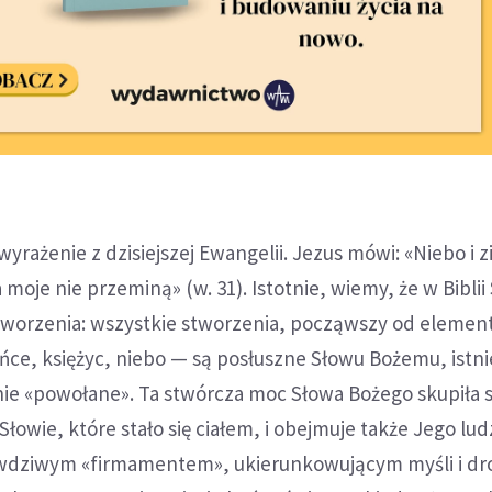
wyrażenie z dzisiejszej Ewangelii. Jezus mówi: «Niebo i 
 moje nie przeminą» (w. 31). Istotnie, wiemy, że w Biblii
 stworzenia: wszystkie stworzenia, począwszy od eleme
ce, księżyc, niebo — są posłuszne Słowu Bożemu, istni
nie «powołane». Ta stwórcza moc Słowa Bożego skupiła s
Słowie, które stało się ciałem, i obejmuje także Jego lud
awdziwym «firmamentem», ukierunkowującym myśli i dr