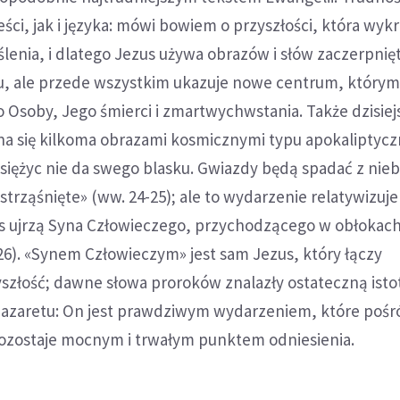
ści, jak i języka: mówi bowiem o przyszłości, która wyk
lenia, i dlatego Jezus używa obrazów i słów zaczerpnię
, ale przede wszystkim ukazuje nowe centrum, którym
 Osoby, Jego śmierci i zmartwychwstania. Także dzisiej
a się kilkoma obrazami kosmicznymi typu apokaliptycz
 księżyc nie da swego blasku. Gwiazdy będą spadać z nie
strząśnięte» (ww. 24-25); ale to wydarzenie relatywizuje
 ujrzą Syna Człowieczego, przychodzącego w obłokach
26). «Synem Człowieczym» jest sam Jezus, który łączy
zyszłość; dawne słowa proroków znalazły ostateczną isto
Nazaretu: On jest prawdziwym wydarzeniem, które pośr
ozostaje mocnym i trwałym punktem odniesienia.