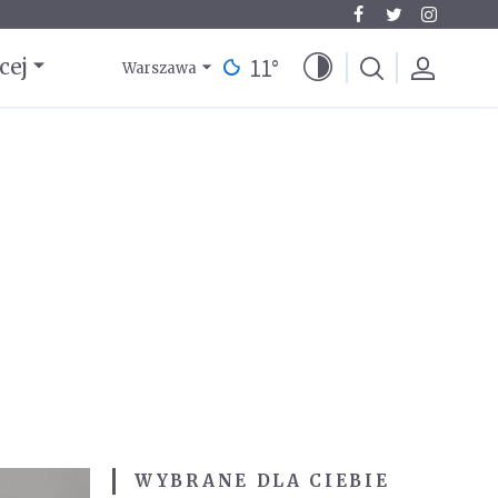
11
°
cej
Warszawa
WYBRANE DLA CIEBIE