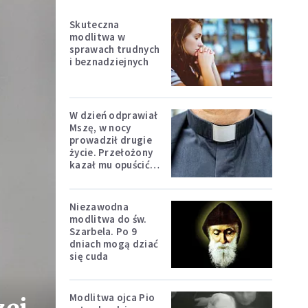
Skuteczna
modlitwa w
sprawach trudnych
i beznadziejnych
W dzień odprawiał
Mszę, w nocy
prowadził drugie
życie. Przełożony
kazał mu opuścić
zakon
Niezawodna
modlitwa do św.
Szarbela. Po 9
dniach mogą dziać
się cuda
Modlitwa ojca Pio