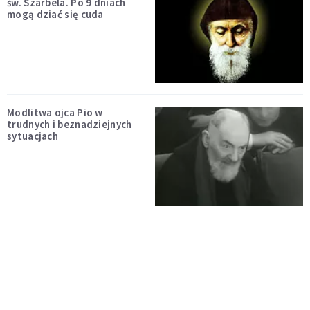
św. Szarbela. Po 9 dniach
mogą dziać się cuda
Modlitwa ojca Pio w
trudnych i beznadziejnych
sytuacjach