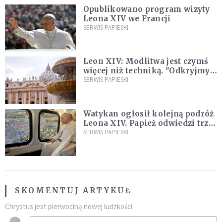
Opublikowano program wizyty
Leona XIV we Francji
SERWIS PAPIESKI
Leon XIV: Modlitwa jest czymś
więcej niż techniką. "Odkryjmy
ją na nowo"
SERWIS PAPIESKI
Watykan ogłosił kolejną podróż
Leona XIV. Papież odwiedzi trzy
kraje Ameryki Południowej
SERWIS PAPIESKI
SKOMENTUJ ARTYKUŁ
Chrystus jest pierwociną nowej ludzkości