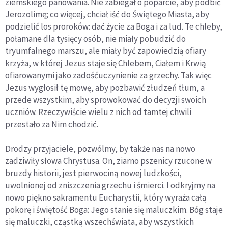
ziemskiego panowania. Nie zabiegał o poparcie, aby podbić
Jerozolimę; co więcej, chciał iść do Świętego Miasta, aby
podzielić los proroków: dać życie za Boga i za lud. Te chleby,
połamane dla tysięcy osób, nie miały pobudzić do
tryumfalnego marszu, ale miały być zapowiedzią ofiary
krzyża, w której Jezus staje się Chlebem, Ciałem i Krwią
ofiarowanymi jako zadośćuczynienie za grzechy. Tak więc
Jezus wygłosił tę mowę, aby pozbawić złudzeń tłum, a
przede wszystkim, aby sprowokować do decyzji swoich
uczniów. Rzeczywiście wielu z nich od tamtej chwili
przestało za Nim chodzić.
Drodzy przyjaciele, pozwólmy, by także nas na nowo
zadziwiły słowa Chrystusa. On, ziarno pszenicy rzucone w
bruzdy historii, jest pierwociną nowej ludzkości,
uwolnionej od zniszczenia grzechu i śmierci. I odkryjmy na
nowo piękno sakramentu Eucharystii, który wyraża całą
pokorę i świętość Boga: Jego stanie się maluczkim. Bóg staje
się maluczki, cząstką wszechświata, aby wszystkich