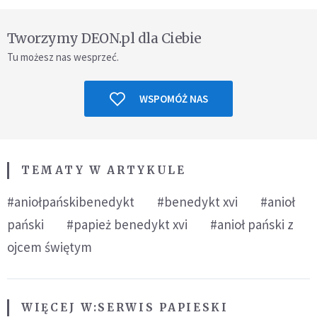
Tworzymy DEON.pl dla Ciebie
Tu możesz nas wesprzeć.
WSPOMÓŻ NAS
TEMATY W ARTYKULE
#aniołpańskibenedykt
#benedykt xvi
#anioł
pański
#papież benedykt xvi
#anioł pański z
ojcem świętym
WIĘCEJ W:
SERWIS PAPIESKI