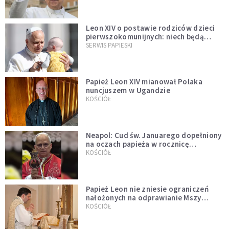
Leon XIV o postawie rodziców dzieci
pierwszokomunijnych: niech będą
przykładem
SERWIS PAPIESKI
Papież Leon XIV mianował Polaka
nuncjuszem w Ugandzie
KOŚCIÓŁ
Neapol: Cud św. Januarego dopełniony
na oczach papieża w rocznicę
pontyfikatu!
KOŚCIÓŁ
Papież Leon nie zniesie ograniczeń
nałożonych na odprawianie Mszy
trydenckiej. „Traditionis custodes”
KOŚCIÓŁ
zostaje w mocy