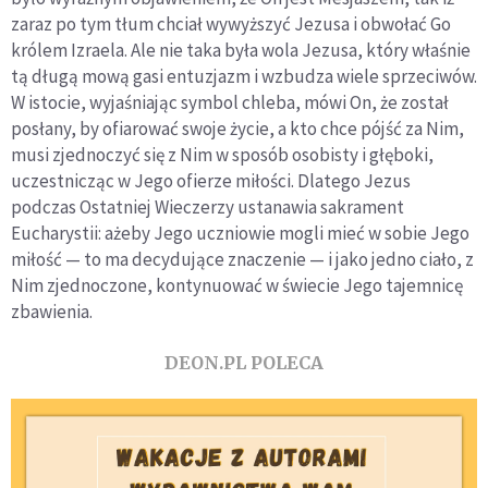
zaraz po tym tłum chciał wywyższyć Jezusa i obwołać Go
królem Izraela. Ale nie taka była wola Jezusa, który właśnie
tą długą mową gasi entuzjazm i wzbudza wiele sprzeciwów.
W istocie, wyjaśniając symbol chleba, mówi On, że został
posłany, by ofiarować swoje życie, a kto chce pójść za Nim,
musi zjednoczyć się z Nim w sposób osobisty i głęboki,
uczestnicząc w Jego ofierze miłości. Dlatego Jezus
podczas Ostatniej Wieczerzy ustanawia sakrament
Eucharystii: ażeby Jego uczniowie mogli mieć w sobie Jego
miłość — to ma decydujące znaczenie — i jako jedno ciało, z
Nim zjednoczone, kontynuować w świecie Jego tajemnicę
zbawienia.
DEON.PL POLECA