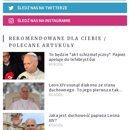
ŚLEDŹ NAS NA TWITTERZE
ŚLEDŹ NAS NA INSTAGRAMIE
REKOMENDOWANE DLA CIEBIE /
POLECANE ARTYKUŁY
To będzie "akt schizmatyczny". Papież
apeluje do lefebrystów
KOŚCIÓŁ
Leon XIV usunął diakona ze stanu
duchownego. To jego pierwsza tak
bezprecedensowa decyzja
KOŚCIÓŁ
Jaka jest duchowość papieża Leona
XIV?
KOŚCIÓŁ