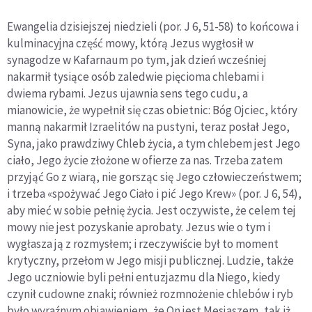
Ewangelia dzisiejszej niedzieli (por. J 6, 51-58) to końcowa i
kulminacyjna część mowy, którą Jezus wygłosił w
synagodze w Kafarnaum po tym, jak dzień wcześniej
nakarmił tysiące osób zaledwie pięcioma chlebami i
dwiema rybami. Jezus ujawnia sens tego cudu, a
mianowicie, że wypełnił się czas obietnic: Bóg Ojciec, który
manną nakarmił Izraelitów na pustyni, teraz posłał Jego,
Syna, jako prawdziwy Chleb życia, a tym chlebem jest Jego
ciało, Jego życie złożone w ofierze za nas. Trzeba zatem
przyjąć Go z wiarą, nie gorsząc się Jego człowieczeństwem;
i trzeba «spożywać Jego Ciało i pić Jego Krew» (por. J 6, 54),
aby mieć w sobie pełnię życia. Jest oczywiste, że celem tej
mowy nie jest pozyskanie aprobaty. Jezus wie o tym i
wygłasza ją z rozmysłem; i rzeczywiście był to moment
krytyczny, przełom w Jego misji publicznej. Ludzie, także
Jego uczniowie byli pełni entuzjazmu dla Niego, kiedy
czynił cudowne znaki; również rozmnożenie chlebów i ryb
było wyraźnym objawieniem, że On jest Mesjaszem, tak iż