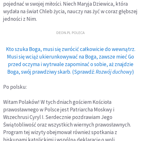
pojednać w swojej miłości. Niech Maryja Dziewica, która
wydała na świat Chleb życia, nauczy nas żyć w coraz głębszej
jedności z Nim.
DEON.PL POLECA
Kto szuka Boga, musi się zwrócić całkowicie do wewnątrz.
Musi się wciąż ukierunkowywać na Boga, zawsze mieć Go
przed oczyma i wytrwale zapominać o sobie, aż znajdzie
Boga, swój prawdziwy skarb. (Sprawdź:
Rozwój duchowy
)
Po polsku:
Witam Polaków! W tych dniach gościem Kościoła
prawosławnego w Polsce jest Patriarcha Moskwy i
Wszechrusi Cyryl I. Serdecznie pozdrawiam Jego
Świątobliwość oraz wszystkich wiernych prawosławnych.
Program tej wizyty obejmował również spotkania z
biskupami katolickimi i wspólną deklarację o woli