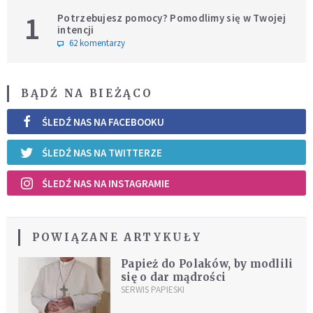
1
Potrzebujesz pomocy? Pomodlimy się w Twojej
intencji
62 komentarzy
BĄDŹ NA BIEŻĄCO
ŚLEDŹ NAS NA FACEBOOKU
ŚLEDŹ NAS NA TWITTERZE
ŚLEDŹ NAS NA INSTAGRAMIE
POWIĄZANE ARTYKUŁY
Papież do Polaków, by modlili
się o dar mądrości
SERWIS PAPIESKI