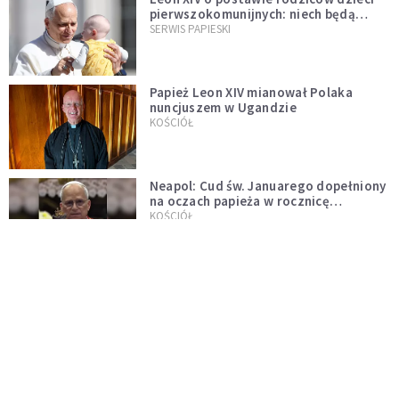
pierwszokomunijnych: niech będą
przykładem
SERWIS PAPIESKI
Papież Leon XIV mianował Polaka
nuncjuszem w Ugandzie
KOŚCIÓŁ
Neapol: Cud św. Januarego dopełniony
na oczach papieża w rocznicę
pontyfikatu!
KOŚCIÓŁ
Papież Leon nie zniesie ograniczeń
nałożonych na odprawianie Mszy
trydenckiej. „Traditionis custodes”
KOŚCIÓŁ
zostaje w mocy
Papież Leon XIV w butach Nike. Zdjęcie
z filmu Watykanu stało się viralem