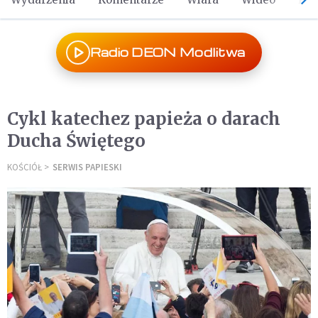
Radio DEON Modlitwa
Cykl katechez papieża o darach
Ducha Świętego
KOŚCIÓŁ
SERWIS PAPIESKI