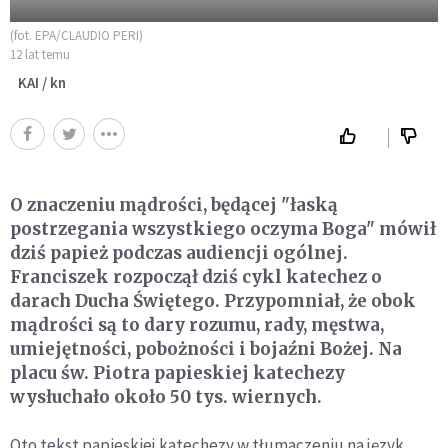
(fot. EPA/CLAUDIO PERI)
12 lat temu
KAI / kn
O znaczeniu mądrości, będącej "łaską
postrzegania wszystkiego oczyma Boga" mówił
dziś papież podczas audiencji ogólnej.
Franciszek rozpoczął dziś cykl katechez o
darach Ducha Świętego. Przypomniał, że obok
mądrości są to dary rozumu, rady, męstwa,
umiejętności, pobożności i bojaźni Bożej. Na
placu św. Piotra papieskiej katechezy
wysłuchało około 50 tys. wiernych.
Oto tekst papieskiej katechezy w tłumaczeniu na język