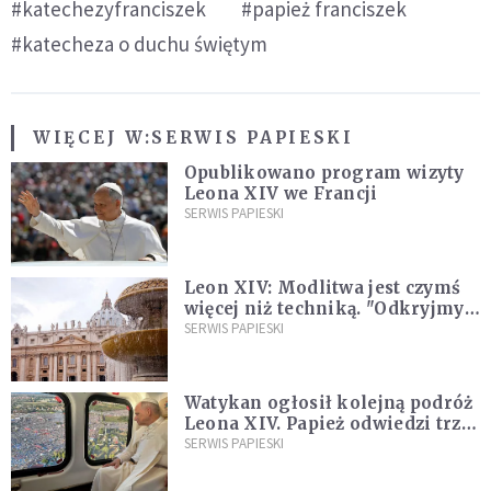
#katechezyfranciszek
#papież franciszek
#katecheza o duchu świętym
WIĘCEJ W:
SERWIS PAPIESKI
Opublikowano program wizyty
Leona XIV we Francji
SERWIS PAPIESKI
Leon XIV: Modlitwa jest czymś
więcej niż techniką. "Odkryjmy
ją na nowo"
SERWIS PAPIESKI
Watykan ogłosił kolejną podróż
Leona XIV. Papież odwiedzi trzy
kraje Ameryki Południowej
SERWIS PAPIESKI