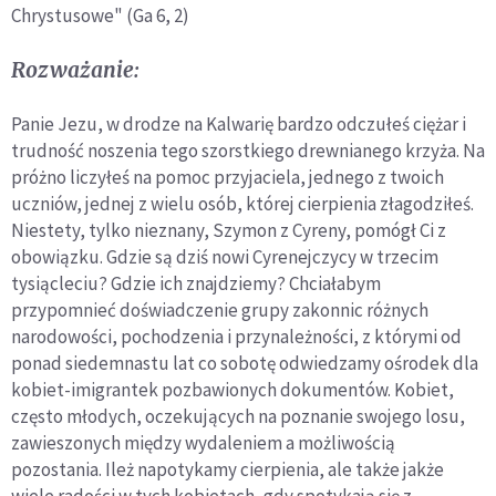
Chrystusowe" (Ga 6, 2)
Rozważanie:
Panie Jezu, w drodze na Kalwarię bardzo odczułeś ciężar i
trudność noszenia tego szorstkiego drewnianego krzyża. Na
próżno liczyłeś na pomoc przyjaciela, jednego z twoich
uczniów, jednej z wielu osób, której cierpienia złagodziłeś.
Niestety, tylko nieznany, Szymon z Cyreny, pomógł Ci z
obowiązku. Gdzie są dziś nowi Cyrenejczycy w trzecim
tysiącleciu? Gdzie ich znajdziemy? Chciałabym
przypomnieć doświadczenie grupy zakonnic różnych
narodowości, pochodzenia i przynależności, z którymi od
ponad siedemnastu lat co sobotę odwiedzamy ośrodek dla
kobiet-imigrantek pozbawionych dokumentów. Kobiet,
często młodych, oczekujących na poznanie swojego losu,
zawieszonych między wydaleniem a możliwością
pozostania. Ileż napotykamy cierpienia, ale także jakże