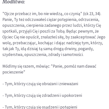
Modlitwa:
"Ojcze przebacz im, bo nie wiedzą, co czynią" (Łk 23, 34).
Panie, Ty też odczuwałeś ciężar potępienia, odrzucenia,
opuszczenia, cierpienia zadanego przez ludzi, którzy Cię
spotkali, przyjęli Cię i poszli za Tobą. Będąc pewnym, że
Ojciec Cię nie opuścił, znalazłeś siłę, by zaakceptować Jego
wolę, przebaczając, kochając i dając nadzieję tym, którzy,
tak jak Ty, idą dzisiaj tą samą drogą drwiny, pogardy,
szyderstwa, opuszczenia, zdrady i samotności.
Módlmy się razem, mówiąc: "Panie, pomóż nam dawać
pocieszenie"
- Tym, którzy czują się obrażani i znieważani
- Tym, którzy czują się zdradzeni i upokorzeni
- Tym, którzy czują się osądzeni i potępieni