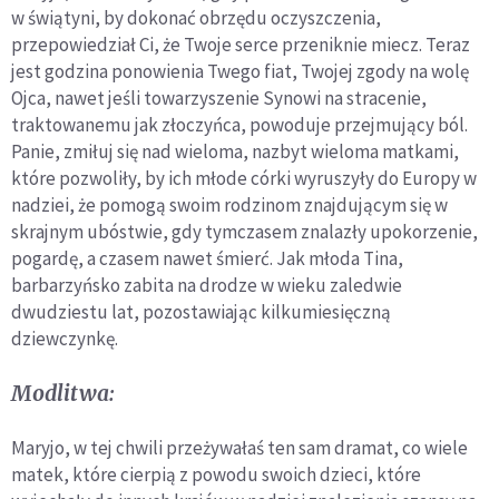
w świątyni, by dokonać obrzędu oczyszczenia,
przepowiedział Ci, że Twoje serce przeniknie miecz. Teraz
jest godzina ponowienia Twego fiat, Twojej zgody na wolę
Ojca, nawet jeśli towarzyszenie Synowi na stracenie,
traktowanemu jak złoczyńca, powoduje przejmujący ból.
Panie, zmiłuj się nad wieloma, nazbyt wieloma matkami,
które pozwoliły, by ich młode córki wyruszyły do Europy w
nadziei, że pomogą swoim rodzinom znajdującym się w
skrajnym ubóstwie, gdy tymczasem znalazły upokorzenie,
pogardę, a czasem nawet śmierć. Jak młoda Tina,
barbarzyńsko zabita na drodze w wieku zaledwie
dwudziestu lat, pozostawiając kilkumiesięczną
dziewczynkę.
Modlitwa:
Maryjo, w tej chwili przeżywałaś ten sam dramat, co wiele
matek, które cierpią z powodu swoich dzieci, które