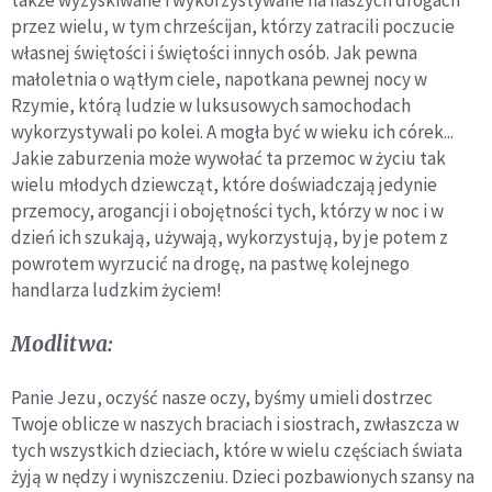
także wyzyskiwane i wykorzystywane na naszych drogach
przez wielu, w tym chrześcijan, którzy zatracili poczucie
własnej świętości i świętości innych osób. Jak pewna
małoletnia o wątłym ciele, napotkana pewnej nocy w
Rzymie, którą ludzie w luksusowych samochodach
wykorzystywali po kolei. A mogła być w wieku ich córek...
Jakie zaburzenia może wywołać ta przemoc w życiu tak
wielu młodych dziewcząt, które doświadczają jedynie
przemocy, arogancji i obojętności tych, którzy w noc i w
dzień ich szukają, używają, wykorzystują, by je potem z
powrotem wyrzucić na drogę, na pastwę kolejnego
handlarza ludzkim życiem!
Modlitwa:
Panie Jezu, oczyść nasze oczy, byśmy umieli dostrzec
Twoje oblicze w naszych braciach i siostrach, zwłaszcza w
tych wszystkich dzieciach, które w wielu częściach świata
żyją w nędzy i wyniszczeniu. Dzieci pozbawionych szansy na