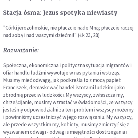
Stacja ósma: Jezus spotyka niewiasty
"Córki jerozolimskie, nie płaczcie nade Mną; płaczcie raczej
nad sobą i nad waszymi dziećmi!" (Łk 23, 28)
Rozważanie:
Społeczna, ekonomiczna i polityczna sytuacja migrantów i
ofiar handlu ludźmi wywołuje w nas pytania i wstrząs.
Musimy mieć odwagę, jak podkreśla to z mocą papież
Franciszek, demaskować handel istotami ludzkimi jako
zbrodnię przeciw ludzkości. My wszyscy, zwłaszcza my,
chrześcijanie, musimy wzrastać w świadomości, że wszyscy
jesteśmy odpowiedzialni za ten problem i wszyscy możemy
i powinniśmy uczestniczyć w jego rozwiązaniu. My wszyscy,
ale przede wszystkim my, kobiety, musimy zmierzyć się z
wyzwaniem odwagi - odwagi umiejętności dostrzegania i