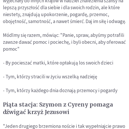
wyjechały do innych krajów w nadziei znalezienia szansy na
lepszą przyszłość dla siebie i dla swoich rodzin, ale które
niestety, znajdują upokorzenie, pogardę, przemoc,
obojętność, samotność, a nawet śmierć. Daj im siłę i odwagę.
Módlmy się razem, mówiąc: "Panie, spraw, abyśmy potrafili
zawsze dawać pomoc i pociechę, i byli obecni, aby oferować
pomoc"
- By pocieszać matki, które opłakują los swoich dzieci
- Tym, którzy stracili w życiu wszelką nadzieję
- Tym, którzy każdego dnia doznają przemocy i pogardy
Piąta stacja: Szymon z Cyreny pomaga
dźwigać krzyż Jezusowi
"Jeden drugiego brzemiona noście i tak wypełniajcie prawo