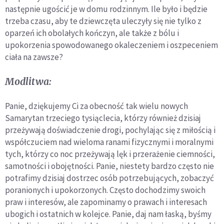
następnie ugościć je w domu rodzinnym. Ile było i będzie
trzeba czasu, aby te dziewczęta uleczyły się nie tylko z
oparzeń ich obolałych kończyn, ale także z bólu i
upokorzenia spowodowanego okaleczeniem i oszpeceniem
ciała na zawsze?
Modlitwa:
Panie, dziękujemy Ci za obecność tak wielu nowych
Samarytan trzeciego tysiąclecia, którzy również dzisiaj
przeżywają doświadczenie drogi, pochylając się z miłością i
współczuciem nad wieloma ranami fizycznymi i moralnymi
tych, którzy co noc przeżywają lęk i przerażenie ciemności,
samotności i obojętności. Panie, niestety bardzo często nie
potrafimy dzisiaj dostrzec osób potrzebujących, zobaczyć
poranionych i upokorzonych. Często dochodzimy swoich
praw i interesów, ale zapominamy o prawach i interesach
ubogich i ostatnich w kolejce. Panie, daj nam łaską, byśmy