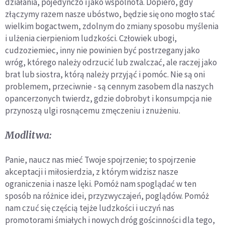
działania, pojedynczo i jako wspólnota. Dopiero, gdy
złączymy razem nasze ubóstwo, będzie się ono mogło stać
wielkim bogactwem, zdolnym do zmiany sposobu myślenia
i ulżenia cierpieniom ludzkości. Człowiek ubogi,
cudzoziemiec, inny nie powinien być postrzegany jako
wróg, którego należy odrzucić lub zwalczać, ale raczej jako
brat lub siostra, którą należy przyjąć i pomóc. Nie są oni
problemem, przeciwnie - są cennym zasobem dla naszych
opancerzonych twierdz, gdzie dobrobyt i konsumpcja nie
przynoszą ulgi rosnącemu zmęczeniu i znużeniu.
Modlitwa:
Panie, naucz nas mieć Twoje spojrzenie; to spojrzenie
akceptacji i miłosierdzia, z którym widzisz nasze
ograniczenia i nasze lęki. Pomóż nam spoglądać w ten
sposób na różnice idei, przyzwyczajeń, poglądów. Pomóż
nam czuć się częścią tejże ludzkości i uczyń nas
promotorami śmiałych i nowych dróg gościnności dla tego,