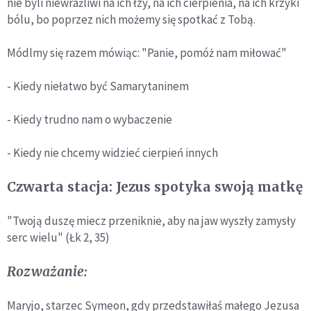
nie byli niewrażliwi na ich łzy, na ich cierpienia, na ich krzyki
bólu, bo poprzez nich możemy się spotkać z Tobą.
Módlmy się razem mówiąc: "Panie, pomóż nam miłować"
- Kiedy niełatwo być Samarytaninem
- Kiedy trudno nam o wybaczenie
- Kiedy nie chcemy widzieć cierpień innych
Czwarta stacja: Jezus spotyka swoją matkę
"Twoją duszę miecz przeniknie, aby na jaw wyszły zamysły
serc wielu" (Łk 2, 35)
Rozważanie:
Maryjo, starzec Symeon, gdy przedstawiłaś małego Jezusa