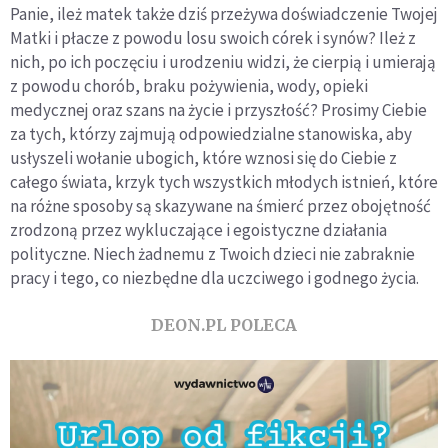
Panie, ileż matek także dziś przeżywa doświadczenie Twojej
Matki i płacze z powodu losu swoich córek i synów? Ileż z
nich, po ich poczęciu i urodzeniu widzi, że cierpią i umierają
z powodu chorób, braku pożywienia, wody, opieki
medycznej oraz szans na życie i przyszłość? Prosimy Ciebie
za tych, którzy zajmują odpowiedzialne stanowiska, aby
usłyszeli wołanie ubogich, które wznosi się do Ciebie z
całego świata, krzyk tych wszystkich młodych istnień, które
na różne sposoby są skazywane na śmierć przez obojętność
zrodzoną przez wykluczające i egoistyczne działania
polityczne. Niech żadnemu z Twoich dzieci nie zabraknie
pracy i tego, co niezbędne dla uczciwego i godnego życia.
DEON.PL POLECA