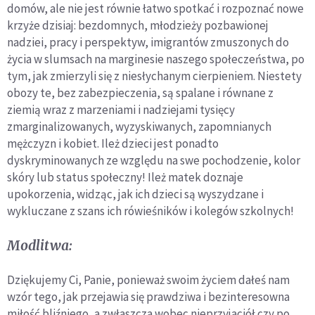
domów, ale nie jest równie łatwo spotkać i rozpoznać nowe
krzyże dzisiaj: bezdomnych, młodzieży pozbawionej
nadziei, pracy i perspektyw, imigrantów zmuszonych do
życia w slumsach na marginesie naszego społeczeństwa, po
tym, jak zmierzyli się z niesłychanym cierpieniem. Niestety
obozy te, bez zabezpieczenia, są spalane i równane z
ziemią wraz z marzeniami i nadziejami tysięcy
zmarginalizowanych, wyzyskiwanych, zapomnianych
mężczyzn i kobiet. Ileż dzieci jest ponadto
dyskryminowanych ze względu na swe pochodzenie, kolor
skóry lub status społeczny! Ileż matek doznaje
upokorzenia, widząc, jak ich dzieci są wyszydzane i
wykluczane z szans ich rówieśników i kolegów szkolnych!
Modlitwa:
Dziękujemy Ci, Panie, ponieważ swoim życiem dałeś nam
wzór tego, jak przejawia się prawdziwa i bezinteresowna
miłość bliźniego, a zwłaszcza wobec nieprzyjaciół czy po