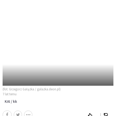
(fot. Grzegorz Gałązka / galazka.deon.pl)
7 lat temu
KAI / kk