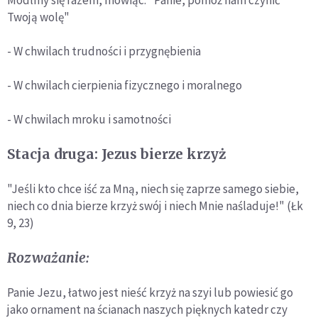
Módlmy się razem, mówiąc: "Panie, pomóż nam czynić
Twoją wolę"
- W chwilach trudności i przygnębienia
- W chwilach cierpienia fizycznego i moralnego
- W chwilach mroku i samotności
Stacja druga: Jezus bierze krzyż
"Jeśli kto chce iść za Mną, niech się zaprze samego siebie,
niech co dnia bierze krzyż swój i niech Mnie naśladuje!" (Łk
9, 23)
Rozważanie:
Panie Jezu, łatwo jest nieść krzyż na szyi lub powiesić go
jako ornament na ścianach naszych pięknych katedr czy