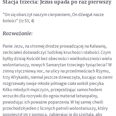
Stacja trzecia: Jezus upada po raz pierwszy
"On się obarczył naszym cierpieniem, On dźwigał nasze
boleści" (Iz 53, 4)
Rozważanie:
Panie Jezu, na stromej drodze prowadzącej na Kalwarię,
zechciałeś doświadczyć ludzkiej kruchości i słabości. Czym
byłby dzisiaj Kościół bez obecności i wielkoduszności wielu
wolontariuszy, nowych Samarytan trzeciego tysiąclecia? W
zimną styczniową noc, na ulicy na przedmieściach Rzymu,
trzy Afrykanki, niemal jeszcze dziewczęta, kucając na ziemi
rozgrzewały swoje młode półnagie ciała wokół piecyka.
Kilku młodych mężczyzn, przejeżdżając samochodem
wrzuciło dla rozrywki do ognia materiał łatwopalny,
powodując ich poważne poparzenia. W tej samej chwili
przechodził jeden z licznych patroli wolontariuszy, który
pospieszył im z pomocą, zabierając je do szpitala, aby