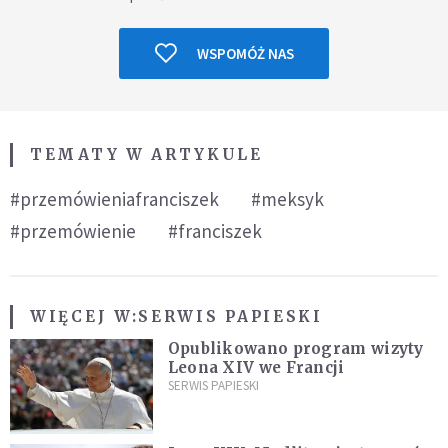
WSPOMÓŻ NAS
TEMATY W ARTYKULE
#przemówieniafranciszek
#meksyk
#przemówienie
#franciszek
WIĘCEJ W:
SERWIS PAPIESKI
Opublikowano program wizyty
Leona XIV we Francji
SERWIS PAPIESKI