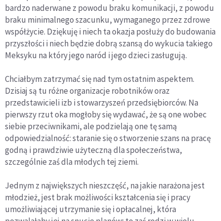
bardzo naderwane z powodu braku komunikacji, z powodu
braku minimalnego szacunku, wymaganego przez zdrowe
współżycie. Dziękuję i niech ta okazja posłuży do budowania
przyszłości i niech będzie dobrą szansą do wykucia takiego
Meksyku na który jego naród i jego dzieci zasługują.
Chciałbym zatrzymać się nad tym ostatnim aspektem.
Dzisiaj są tu różne organizacje robotników oraz
przedstawicieli izb i stowarzyszeń przedsiębiorców. Na
pierwszy rzut oka mogłoby się wydawać, że są one wobec
siebie przeciwnikami, ale podzielają one tę samą
odpowiedzialność: staranie się o stworzenie szans na pracę
godną i prawdziwie użyteczną dla społeczeństwa,
szczególnie zaś dla młodych tej ziemi.
Jednym z największych nieszczęść, na jakie narażona jest
młodzież, jest brak możliwości kształcenia się i pracy
umożliwiającej utrzymanie się i opłacalnej, która
pozwalałaby jej na snucie planów; to zaś rodzi w wielu