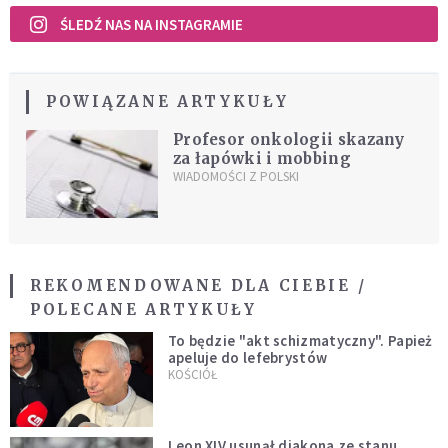
ŚLEDŹ NAS NA INSTAGRAMIE
POWIĄZANE ARTYKUŁY
Profesor onkologii skazany
za łapówki i mobbing
WIADOMOŚCI Z POLSKI
REKOMENDOWANE DLA CIEBIE /
POLECANE ARTYKUŁY
To będzie "akt schizmatyczny". Papież
apeluje do lefebrystów
KOŚCIÓŁ
Leon XIV usunął diakona ze stanu