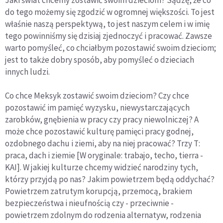
do tego możemy się zgodzić w ogromnej większości. To jest
właśnie naszą perspektywą, to jest naszym celem i w imię
tego powinniśmy się dzisiaj zjednoczyć i pracować. Zawsze
warto pomyśleć, co chciałbym pozostawić swoim dzieciom;
jest to także dobry sposób, aby pomyśleć o dzieciach
innych ludzi.
Co chce Meksyk zostawić swoim dzieciom? Czy chce
pozostawić im pamięć wyzysku, niewystarczających
zarobków, gnębienia w pracy czy pracy niewolniczej? A
może chce pozostawić kulturę pamięci pracy godnej,
ozdobnego dachu i ziemi, aby na niej pracować? Trzy T:
praca, dach i ziemie [W oryginale: trabajo, techo, tierra -
KAI]. W jakiej kulturze chcemy widzieć narodziny tych,
którzy przyjdą po nas? Jakim powietrzem będą oddychać?
Powietrzem zatrutym korupcją, przemocą, brakiem
bezpieczeństwa i nieufnością czy - przeciwnie -
powietrzem zdolnym do rodzenia alternatyw, rodzenia