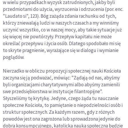
w wielu przypadkach wyzysk zatrudnionych, jakby byli
przedmiotami do użycia, wyrzucenia i odrzucenia (por. enc.
"Laudato si", 123). Bóg zażąda zdania rachunku od tych,
którzy zniewalają ludzi w naszych czasach a my winniśmy
uczynić wszystko, co w naszej mocy, aby takie sytuacje już
się więcej nie powtórzyły. Przepływ kapitału nie może
określać przepływu i życia osób. Dlatego spodobało mi się
to skryte pragnienie, wyrażające się w dialogu i wymianie
poglądów.
Nierzadko w obliczu propozycji społecznej nauki Kościoła
zaczyna się ją podważać, mówiąc: "Żądają od nas, abyśmy
byli organizacjami charytatywnymi albo abyśmy zamienili
swe przedsiębiorstwa w instytucje filantropijne".
Słyszeliśmy tę krytykę. Jedyne, czego żąda tu nauczanie
społeczne Kościoła, to pamiętanie o niepodzielności osób i
struktur społecznych. Za każdym razem, gdy z różnych
powodów jest ona zagrożona lub sprowadzona jedynie do
dobra konsumpcyjnego, katolicka nauka społeczna będzie