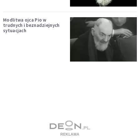
Modlitwa ojca Pio w
trudnych i beznadziejnych
sytuacjach