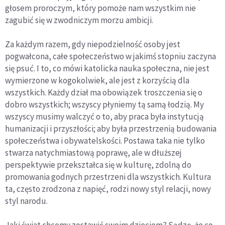
głosem proroczym, który pomoże nam wszystkim nie
zagubić się w zwodniczym morzu ambicji.
Za każdym razem, gdy niepodzielność osoby jest
pogwałcona, całe społeczeństwo w jakimś stopniu zaczyna
się psuć. I to, co mówi katolicka nauka społeczna, nie jest
wymierzone w kogokolwiek, ale jest z korzyścią dla
wszystkich. Każdy dział ma obowiązek troszczenia się o
dobro wszystkich; wszyscy płyniemy tą samą łodzią. My
wszyscy musimy walczyć o to, aby praca była instytucją
humanizacji i przyszłości; aby była przestrzenią budowania
społeczeństwa i obywatelskości. Postawa taka nie tylko
stwarza natychmiastową poprawę, ale w dłuższej
perspektywie przekształca się w kulturę, zdolną do
promowania godnych przestrzeni dla wszystkich. Kultura
ta, często zrodzona z napięć, rodzi nowy styl relacji, nowy
styl narodu.
Jaki świat chcemy zostawić swoim dzieciom? Sądzę, że co