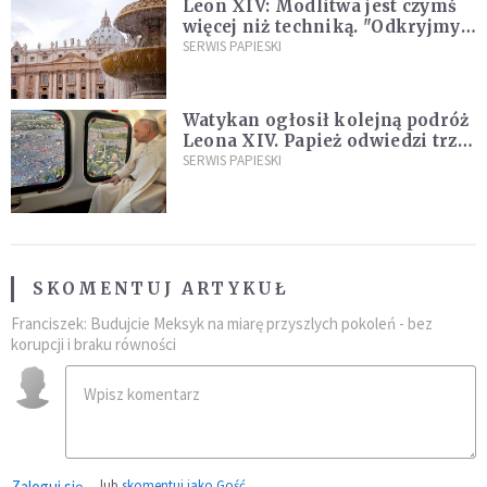
Leon XIV: Modlitwa jest czymś
więcej niż techniką. "Odkryjmy
ją na nowo"
SERWIS PAPIESKI
Watykan ogłosił kolejną podróż
Leona XIV. Papież odwiedzi trzy
kraje Ameryki Południowej
SERWIS PAPIESKI
SKOMENTUJ ARTYKUŁ
Franciszek: Budujcie Meksyk na miarę przyszlych pokoleń - bez
korupcji i braku równości
Zaloguj się
lub
skomentuj jako Gość