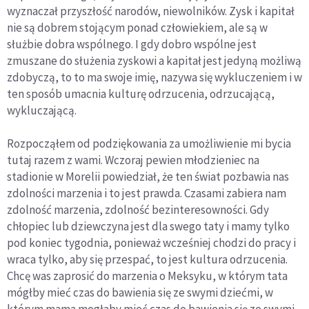
wyznaczał przyszłość narodów, niewolników. Zysk i kapitał
nie są dobrem stojącym ponad człowiekiem, ale są w
służbie dobra wspólnego. I gdy dobro wspólne jest
zmuszane do służenia zyskowi a kapitał jest jedyną możliwą
zdobyczą, to to ma swoje imię, nazywa się wykluczeniem i w
ten sposób umacnia kulturę odrzucenia, odrzucającą,
wykluczającą.
Rozpocząłem od podziękowania za umożliwienie mi bycia
tutaj razem z wami. Wczoraj pewien młodzieniec na
stadionie w Morelii powiedział, że ten świat pozbawia nas
zdolności marzenia i to jest prawda. Czasami zabiera nam
zdolność marzenia, zdolność bezinteresowności. Gdy
chłopiec lub dziewczyna jest dla swego taty i mamy tylko
pod koniec tygodnia, ponieważ wcześniej chodzi do pracy i
wraca tylko, aby się przespać, to jest kultura odrzucenia.
Chcę was zaprosić do marzenia o Meksyku, w którym tata
mógłby mieć czas do bawienia się ze swymi dziećmi, w
którym mama mogłaby mieć czas do bawienia się ze swymi