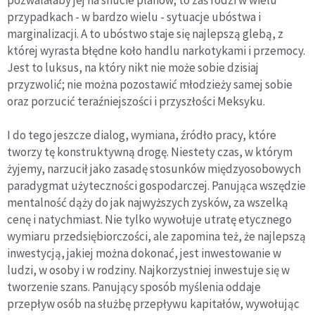
przypadkach - w bardzo wielu - sytuacje ubóstwa i
marginalizacji. A to ubóstwo staje się najlepszą glebą, z
której wyrasta błędne koło handlu narkotykami i przemocy.
Jest to luksus, na który nikt nie może sobie dzisiaj
przyzwolić; nie można pozostawić młodzieży samej sobie
oraz porzucić teraźniejszości i przyszłości Meksyku.
I do tego jeszcze dialog, wymiana, źródło pracy, które
tworzy tę konstruktywną drogę. Niestety czas, w którym
żyjemy, narzucił jako zasadę stosunków międzyosobowych
paradygmat użyteczności gospodarczej. Panująca wszędzie
mentalność dąży do jak najwyższych zysków, za wszelką
cenę i natychmiast. Nie tylko wywołuje utratę etycznego
wymiaru przedsiębiorczości, ale zapomina też, że najlepszą
inwestycją, jakiej można dokonać, jest inwestowanie w
ludzi, w osoby i w rodziny. Najkorzystniej inwestuje się w
tworzenie szans. Panujący sposób myślenia oddaje
przepływ osób na służbę przepływu kapitałów, wywołując