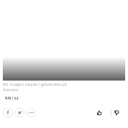
(fot. Grzegorz Gałązka / galazka.deon.pl)
8 lat temu
KAI / sz