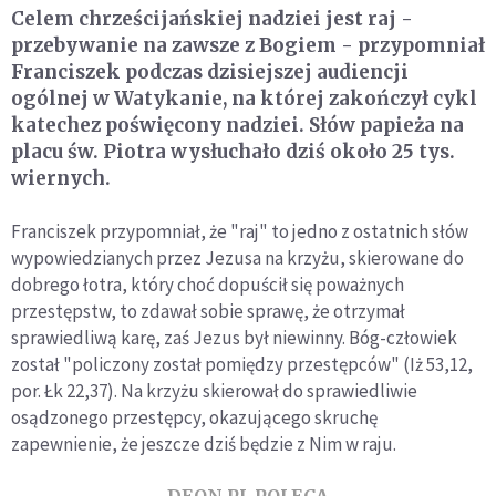
Celem chrześcijańskiej nadziei jest raj -
przebywanie na zawsze z Bogiem - przypomniał
Franciszek podczas dzisiejszej audiencji
ogólnej w Watykanie, na której zakończył cykl
katechez poświęcony nadziei. Słów papieża na
placu św. Piotra wysłuchało dziś około 25 tys.
wiernych.
Franciszek przypomniał, że "raj" to jedno z ostatnich słów
wypowiedzianych przez Jezusa na krzyżu, skierowane do
dobrego łotra, który choć dopuścił się poważnych
przestępstw, to zdawał sobie sprawę, że otrzymał
sprawiedliwą karę, zaś Jezus był niewinny. Bóg-człowiek
został "policzony został pomiędzy przestępców" (Iż 53,12,
por. Łk 22,37). Na krzyżu skierował do sprawiedliwie
osądzonego przestępcy, okazującego skruchę
zapewnienie, że jeszcze dziś będzie z Nim w raju.
DEON.PL POLECA