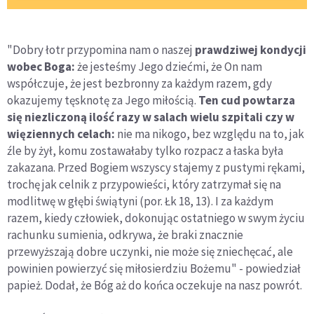
"Dobry łotr przypomina nam o naszej
prawdziwej kondycji
wobec Boga:
że jesteśmy Jego dziećmi, że On nam
współczuje, że jest bezbronny za każdym razem, gdy
okazujemy tęsknotę za Jego miłością.
Ten cud powtarza
się niezliczoną ilość razy w salach wielu szpitali czy w
więziennych celach:
nie ma nikogo, bez względu na to, jak
źle by żył, komu zostawałaby tylko rozpacz a łaska była
zakazana. Przed Bogiem wszyscy stajemy z pustymi rękami,
trochę jak celnik z przypowieści, który zatrzymał się na
modlitwę w głębi świątyni (por. Łk 18, 13). I za każdym
razem, kiedy człowiek, dokonując ostatniego w swym życiu
rachunku sumienia, odkrywa, że braki znacznie
przewyższają dobre uczynki, nie może się zniechęcać, ale
powinien powierzyć się miłosierdziu Bożemu" - powiedział
papież. Dodał, że Bóg aż do końca oczekuje na nasz powrót.