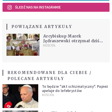
ŚLEDŹ NAS NA INSTAGRAMIE
POWIĄZANE ARTYKUŁY
Arcybiskup Marek
Jędraszewski otrzymał dziś
niezwykły i wyjątkowy
KOŚCIÓŁ
symbol
REKOMENDOWANE DLA CIEBIE /
POLECANE ARTYKUŁY
To będzie "akt schizmatyczny". Papież
apeluje do lefebrystów
KOŚCIÓŁ