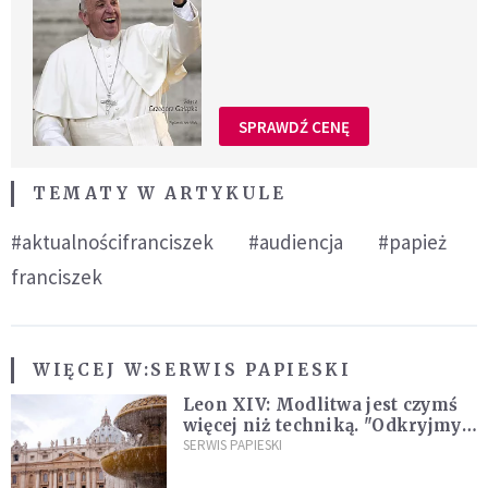
SPRAWDŹ CENĘ
TEMATY W ARTYKULE
#aktualnościfranciszek
#audiencja
#papież
franciszek
WIĘCEJ W:
SERWIS PAPIESKI
Leon XIV: Modlitwa jest czymś
więcej niż techniką. "Odkryjmy
ją na nowo"
SERWIS PAPIESKI