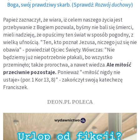
Boga, swój prawdziwy skarb. (Sprawdź:
Rozwój duchowy
)
Papież zaznaczył, że wiara, iż celem naszego życia jest
przebywanie z Bogiem pozwala, byśmy nie bali się śmierci,
mieli nadzieję, że opuścimy ten świat w sposób pogodny, z
wielką ufnością. "Ten, kto poznał Jezusa, niczego już się nie
obawia" - powiedział Ojciec Święty. Wówczas: "Nie
będziemy już niepotrzebnie płakali, bo wszystko
przeminęło; także proroctwa, a nawet wiedza.
Ale miłość
przeciwnie pozostaje.
Ponieważ "«miłość nigdy nie
ustaje» (por. 1 Kor 13, 8)" - zakończył swoją katechezę
Franciszek.
DEON.PL POLECA