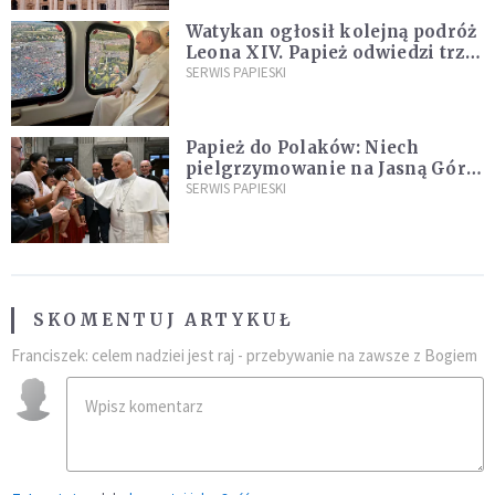
Watykan ogłosił kolejną podróż
Leona XIV. Papież odwiedzi trzy
kraje Ameryki Południowej
SERWIS PAPIESKI
Papież do Polaków: Niech
pielgrzymowanie na Jasną Górę
umocni wiarę i nadzieję
SERWIS PAPIESKI
SKOMENTUJ ARTYKUŁ
Franciszek: celem nadziei jest raj - przebywanie na zawsze z Bogiem