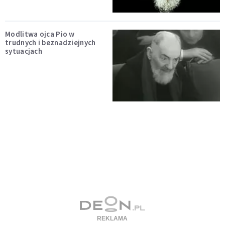
Modlitwa ojca Pio w
trudnych i beznadziejnych
sytuacjach