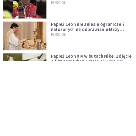
pontyfikatu!
KOŚCIÓŁ
Papież Leon nie zniesie ograniczeń
nałożonych na odprawianie Mszy
trydenckiej. „Traditionis custodes”
KOŚCIÓŁ
zostaje w mocy
Papież Leon XIV w butach Nike. Zdjęcie
z filmu Watykanu stało się viralem
WYDARZENIA