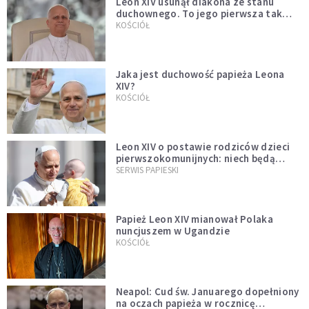
Leon XIV usunął diakona ze stanu
duchownego. To jego pierwsza tak
bezprecedensowa decyzja
KOŚCIÓŁ
Jaka jest duchowość papieża Leona
XIV?
KOŚCIÓŁ
Leon XIV o postawie rodziców dzieci
pierwszokomunijnych: niech będą
przykładem
SERWIS PAPIESKI
Papież Leon XIV mianował Polaka
nuncjuszem w Ugandzie
KOŚCIÓŁ
Neapol: Cud św. Januarego dopełniony
na oczach papieża w rocznicę