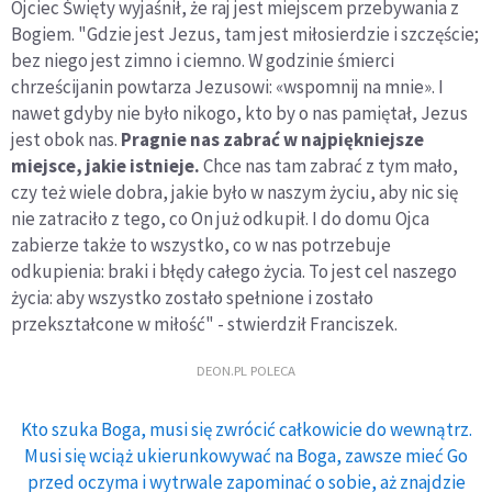
Ojciec Święty wyjaśnił, że raj jest miejscem przebywania z
Bogiem. "Gdzie jest Jezus, tam jest miłosierdzie i szczęście;
bez niego jest zimno i ciemno. W godzinie śmierci
chrześcijanin powtarza Jezusowi: «wspomnij na mnie». I
nawet gdyby nie było nikogo, kto by o nas pamiętał, Jezus
jest obok nas.
Pragnie nas zabrać w najpiękniejsze
miejsce, jakie istnieje.
Chce nas tam zabrać z tym mało,
czy też wiele dobra, jakie było w naszym życiu, aby nic się
nie zatraciło z tego, co On już odkupił. I do domu Ojca
zabierze także to wszystko, co w nas potrzebuje
odkupienia: braki i błędy całego życia. To jest cel naszego
życia: aby wszystko zostało spełnione i zostało
przekształcone w miłość" - stwierdził Franciszek.
DEON.PL POLECA
Kto szuka Boga, musi się zwrócić całkowicie do wewnątrz.
Musi się wciąż ukierunkowywać na Boga, zawsze mieć Go
przed oczyma i wytrwale zapominać o sobie, aż znajdzie