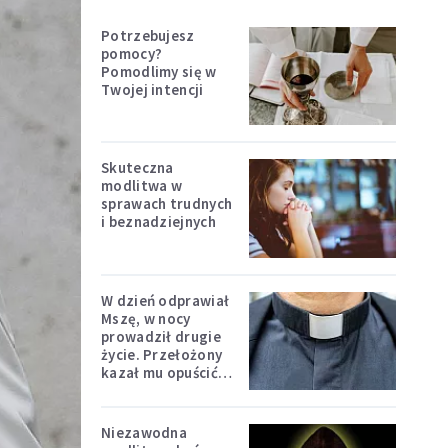
Potrzebujesz
pomocy?
Pomodlimy się w
Twojej intencji
Skuteczna
modlitwa w
sprawach trudnych
i beznadziejnych
W dzień odprawiał
Mszę, w nocy
prowadził drugie
życie. Przełożony
kazał mu opuścić
zakon
Niezawodna