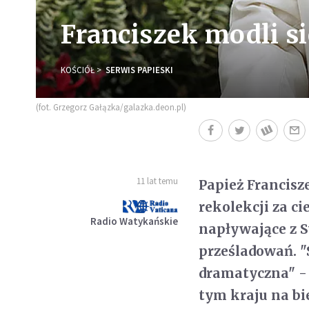
Franciszek modli si
KOŚCIÓŁ
SERWIS PAPIESKI
(fot. Grzegorz Gałązka/galazka.deon.pl)
11 lat temu
Papież Francisz
rekolekcji za ci
Radio Watykańskie
napływające z Sy
prześladowań. "S
dramatyczna" -
tym kraju na bi