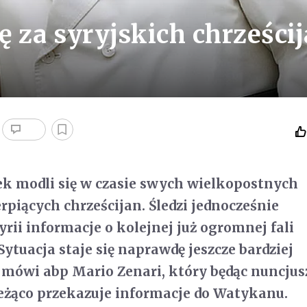
ę za syryjskich chrześci
ek modli się w czasie swych wielkopostnych
erpiących chrześcijan. Śledzi jednocześnie
rii informacje o kolejnej już ogromnej fali
ytuacja staje się naprawdę jeszcze bardziej
 mówi abp Mario Zenari, który będąc nuncju
eżąco przekazuje informacje do Watykanu.