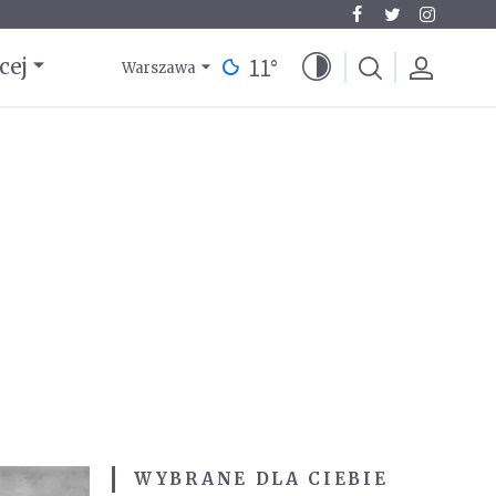
11
°
cej
Warszawa
WYBRANE DLA CIEBIE