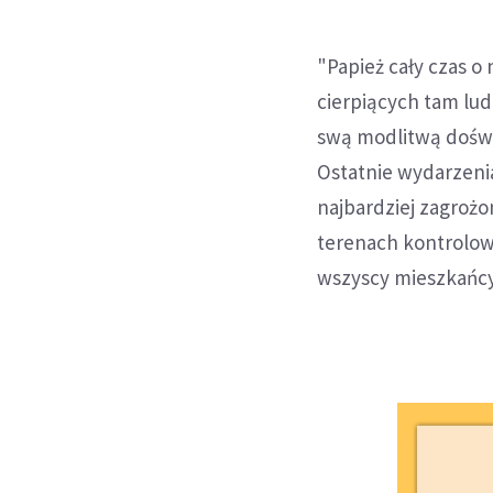
"Papież cały czas o 
cierpiących tam ludz
swą modlitwą doświ
Ostatnie wydarzeni
najbardziej zagrożo
terenach kontrolowa
wszyscy mieszkańcy,