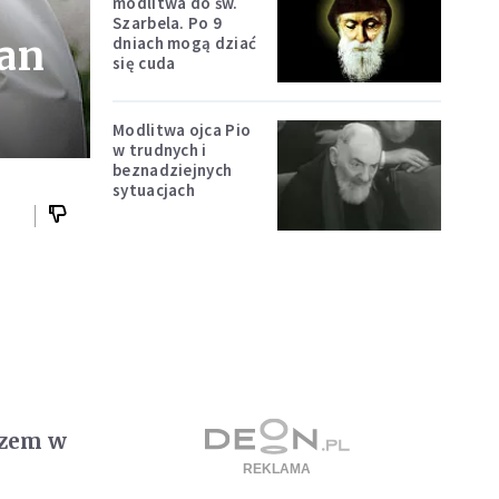
modlitwa do św.
Szarbela. Po 9
jan
dniach mogą dziać
się cuda
Modlitwa ojca Pio
w trudnych i
beznadziejnych
sytuacjach
szem w