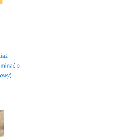
ciąż
ominać o
howy
)