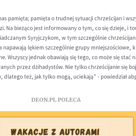
nas pamięta; pamięta o trudnej sytuacji chrześcijan i wsz
i. Na bieżąco jest informowany o tym, co się dzieje, i t
adczanym Syryjczykom, w tym szczególnie chrześcija
a napawają lękiem szczególnie grupy mniejszościowe, k
ne. Wszyscy jednak obawiają się tego, co może się stać n
nych przez dżihadystów. Nie tylko chrześcijanie się boj
 dlatego też, jak tylko mogą, uciekają" - powiedział ab
DEON.PL POLECA