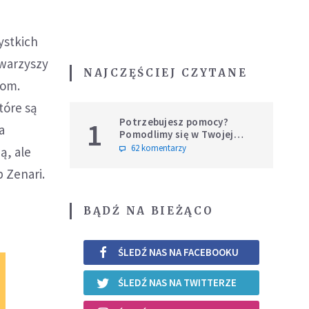
ystkich
owarzyszy
NAJCZĘŚCIEJ CZYTANE
nom.
tóre są
Potrzebujesz pomocy?
1
a
Pomodlimy się w Twojej
intencji
62 komentarzy
ą, ale
p Zenari.
BĄDŹ NA BIEŻĄCO
ŚLEDŹ NAS NA FACEBOOKU
ŚLEDŹ NAS NA TWITTERZE