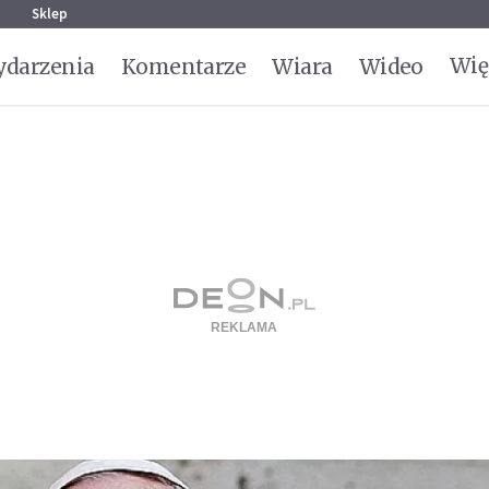
g
Sklep
Wię
darzenia
Komentarze
Wiara
Wideo