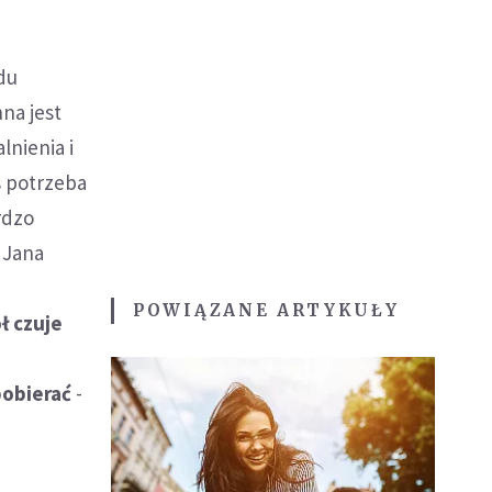
du
na jest
lnienia i
as potrzeba
rdzo
 Jana
POWIĄZANE ARTYKUŁY
ł czuje
i
pobierać
-