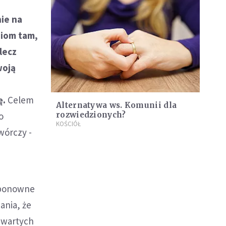
ie na
ziom tam,
 lecz
woją
ę.
Celem
Alternatywa ws. Komunii dla
o
rozwiedzionych?
KOŚCIÓŁ
wórczy -
 ponowne
ania, że
awartych