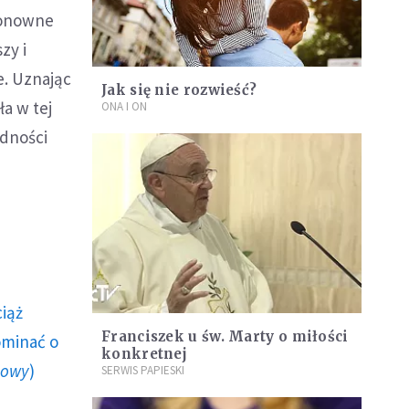
 ponowne
zy i
e. Uznając
Jak się nie rozwieść?
ła w tej
ONA I ON
udności
ciąż
Franciszek u św. Marty o miłości
ominać o
konkretnej
howy
)
SERWIS PAPIESKI