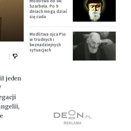
modlitwa do św.
Szarbela. Po 9
dniach mogą dziać
się cuda
Modlitwa ojca Pio
w trudnych i
beznadziejnych
sytuacjach
ił jeden
W
egacji
ngelii,
e