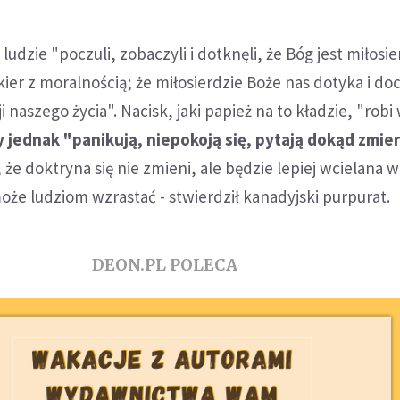
ludzie "poczuli, zobaczyli i dotknęli, że Bóg jest miłosie
kier z moralnością; że miłosierdzie Boże nas dotyka i do
i naszego życia". Nacisk, jaki papież na to kładzie, "robi
y jednak "panikują, niepokoją się, pytają dokąd zmie
że doktryna się nie zmieni, ale będzie lepiej wcielana w 
że ludziom wzrastać - stwierdził kanadyjski purpurat.
DEON.PL POLECA