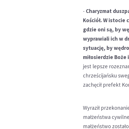
-
Charyzmat duszpa
Kościół. W istocie
gdzie oni są, by wę
wyprawiali ich w d
sytuację, by wędro
miłosierdzie Boże 
jest lepsze rozezn
chrześcijańsku sweg
zachęcił prefekt Ko
Wyraził przekonani
małżeństwa cywilne 
małżeństwo zostało