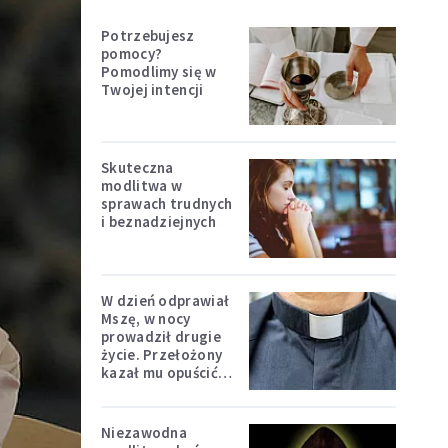
Potrzebujesz
pomocy?
Pomodlimy się w
Twojej intencji
Skuteczna
modlitwa w
sprawach trudnych
i beznadziejnych
W dzień odprawiał
Mszę, w nocy
prowadził drugie
życie. Przełożony
kazał mu opuścić
zakon
Niezawodna