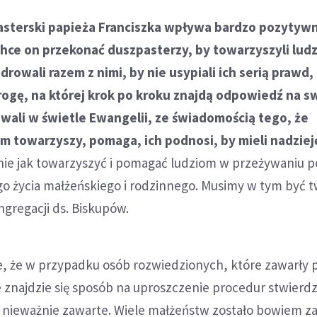
sterski papieża Franciszka wpływa bardzo pozytywn
 chce on przekonać duszpasterzy, by towarzyszyli lud
drowali razem z nimi, by nie usypiali ich serią prawd,
rogę, na której krok po kroku znajdą odpowiedź na s
wali w świetle Ewangelii, ze świadomością tego, że
im towarzyszy, pomaga, ich podnosi, by mieli nadziej
anie jak towarzyszyć i pomagać ludziom w przeżywaniu p
o życia małżeńskiego i rodzinnego. Musimy w tym być t
ngregacji ds. Biskupów.
e, że w przypadku osób rozwiedzionych, które zawarły
znajdzie się sposób na uproszczenie procedur stwierdz
 nieważnie zawarte. Wiele małżeństw zostało bowiem z