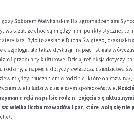
między Soborem Watykańskim II a zgromadzeniami Syno
y, wskazał, że choć są między nimi punkty styczne, to in
 cztery lata. Było to zesłanie Ducha Świętego, czas uaktua
klezjologii, ale także dyskusji i napięć. Istniała wówcz
zm i przemiany kulturowe. Dzisiaj refleksja dotyczy ba
 rodziny, a napięcie dotyczy zwłaszcza dziedzictwa św.
rozziew między nauczaniem o rodzinie, które on rozwinął,
 życiem wielu ludzi w dzisiejszym społeczeństwie.
Kośció
zymania ręki na pulsie rodzin i zajęcia się aktualnym
 są: wielka liczba rozwodów i par, które wolą się nie 
ellet.