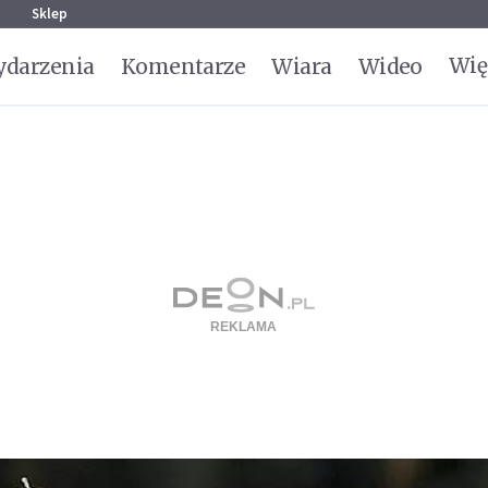
g
Sklep
Wię
darzenia
Komentarze
Wiara
Wideo