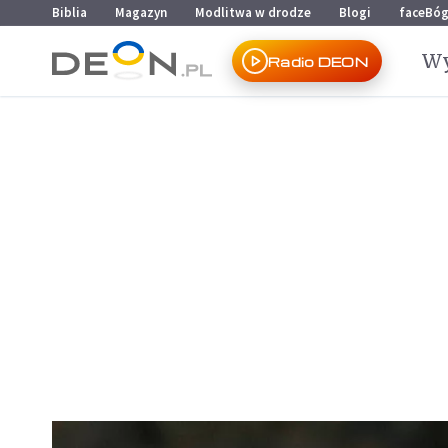
Przejdź do menu głównego
Przejdź do treści
Biblia
Magazyn
Modlitwa w drodze
Blogi
faceBó
Wy
Radio DEON