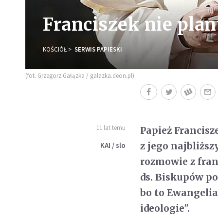
Franciszek nie planu
KOŚCIÓŁ
SERWIS PAPIESKI
(fot. Grzegorz Gałązka / galazka.deon.pl)
11 lat temu
Papież Francisze
z jego najbliżs
KAI / slo
rozmowie z fra
ds. Biskupów pod
bo to Ewangelia
ideologie".