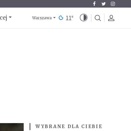
11
°
cej
Warszawa
WYBRANE DLA CIEBIE