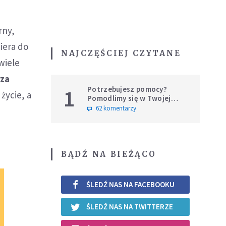
rny,
ciera do
NAJCZĘŚCIEJ CZYTANE
 wiele
rza
Potrzebujesz pomocy?
1
życie, a
Pomodlimy się w Twojej
intencji
62 komentarzy
BĄDŹ NA BIEŻĄCO
ŚLEDŹ NAS NA FACEBOOKU
ŚLEDŹ NAS NA TWITTERZE