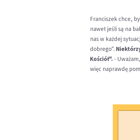
Franciszek chce, by 
nawet jeśli są na ba
nas w każdej sytuacj
dobrego".
Niektórz
Kościół".
- Uważam, 
więc naprawdę pomo