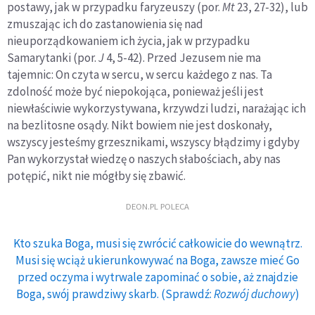
postawy, jak w przypadku faryzeuszy (por.
Mt
23, 27-32), lub
zmuszając ich do zastanowienia się nad
nieuporządkowaniem ich życia, jak w przypadku
Samarytanki (por.
J
4, 5-42). Przed Jezusem nie ma
tajemnic: On czyta w sercu, w sercu każdego z nas. Ta
zdolność może być niepokojąca, ponieważ jeśli jest
niewłaściwie wykorzystywana, krzywdzi ludzi, narażając ich
na bezlitosne osądy. Nikt bowiem nie jest doskonały,
wszyscy jesteśmy grzesznikami, wszyscy błądzimy i gdyby
Pan wykorzystał wiedzę o naszych słabościach, aby nas
potępić, nikt nie mógłby się zbawić.
DEON.PL POLECA
Kto szuka Boga, musi się zwrócić całkowicie do wewnątrz.
Musi się wciąż ukierunkowywać na Boga, zawsze mieć Go
przed oczyma i wytrwale zapominać o sobie, aż znajdzie
Boga, swój prawdziwy skarb. (Sprawdź:
Rozwój duchowy
)