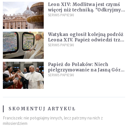
Leon XIV: Modlitwa jest czymś
więcej niż techniką. "Odkryjmy
ją na nowo"
SERWIS PAPIESKI
Watykan ogłosił kolejną podróż
Leona XIV. Papież odwiedzi trzy
kraje Ameryki Południowej
SERWIS PAPIESKI
Papież do Polaków: Niech
pielgrzymowanie na Jasną Górę
umocni wiarę i nadzieję
SERWIS PAPIESKI
SKOMENTUJ ARTYKUŁ
Franciszek: nie potępiajmy innych, lecz patrzmy na nich z
miłosierdziem