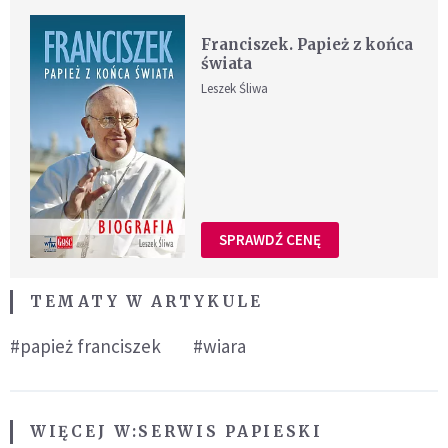
Franciszek. Papież z końca
świata
Leszek Śliwa
SPRAWDŹ CENĘ
TEMATY W ARTYKULE
#papież franciszek
#wiara
WIĘCEJ W:
SERWIS PAPIESKI