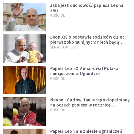
Jaka jest duchowość papieża Leona
XIV?
KOŚCIÓŁ
Leon XIV o postawie rodziców dzieci
pierwszokomunijnych: niech będą
przykładem
SERWIS PAPIESKI
Papież Leon XIV mianował Polaka
nuncjuszem w Ugandzie
KOŚCIÓŁ
Neapol: Cud św. Januarego dopełniony
na oczach papieża w rocznicę
pontyfikatu!
KOŚCIÓŁ
Papież Leon nie zniesie ograniczeń