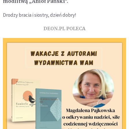
modlitwą „Anioł Pański”.
Drodzy bracia i siostry, dzień dobry!
DEON.PL POLECA