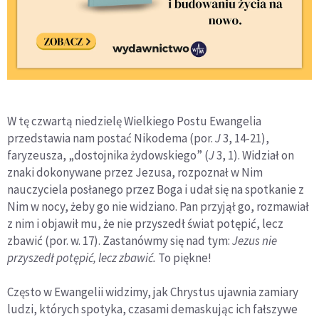
W tę czwartą niedzielę Wielkiego Postu Ewangelia
przedstawia nam postać Nikodema (por.
J
3, 14-21),
faryzeusza, „dostojnika żydowskiego” (
J
3, 1). Widział on
znaki dokonywane przez Jezusa, rozpoznał w Nim
nauczyciela posłanego przez Boga i udał się na spotkanie z
Nim w nocy, żeby go nie widziano. Pan przyjął go, rozmawiał
z nim i objawił mu, że nie przyszedł świat potępić, lecz
zbawić (por. w. 17). Zastanówmy się nad tym:
Jezus nie
przyszedł potępić, lecz zbawić.
To piękne!
Często w Ewangelii widzimy, jak Chrystus ujawnia zamiary
ludzi, których spotyka, czasami demaskując ich fałszywe