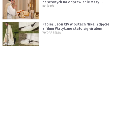
nałożonych na odprawianie Mszy
trydenckiej. „Traditionis custodes”
KOŚCIÓŁ
zostaje w mocy
Papież Leon XIV w butach Nike. Zdjęcie
z filmu Watykanu stało się viralem
WYDARZENIA