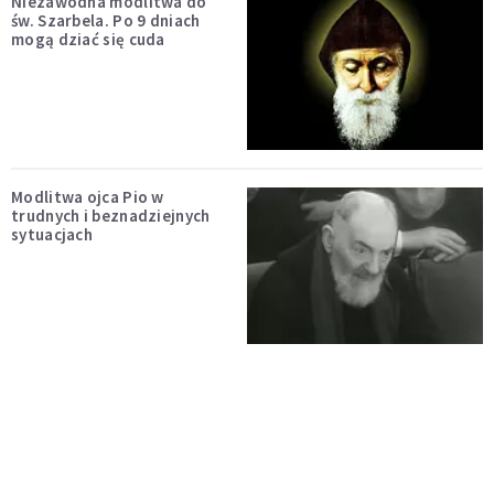
Niezawodna modlitwa do
św. Szarbela. Po 9 dniach
mogą dziać się cuda
Modlitwa ojca Pio w
trudnych i beznadziejnych
sytuacjach