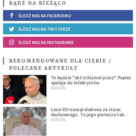
BĄDŹ NA BIEŻĄCO
ŚLEDŹ NAS NA FACEBOOKU
ŚLEDŹ NAS NA TWITTERZE
ŚLEDŹ NAS NA INSTAGRAMIE
REKOMENDOWANE DLA CIEBIE /
POLECANE ARTYKUŁY
To będzie "akt schizmatyczny". Papież
apeluje do lefebrystów
KOŚCIÓŁ
Leon XIV usunął diakona ze stanu
duchownego. To jego pierwsza tak
bezprecedensowa decyzja
KOŚCIÓŁ