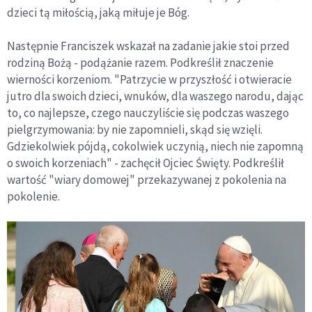
dzieci tą miłością, jaką miłuje je Bóg.
Następnie Franciszek wskazał na zadanie jakie stoi przed
rodziną Bożą - podążanie razem. Podkreślił znaczenie
wierności korzeniom. "Patrzycie w przyszłość i otwieracie
jutro dla swoich dzieci, wnuków, dla waszego narodu, dając
to, co najlepsze, czego nauczyliście się podczas waszego
pielgrzymowania: by nie zapomnieli, skąd się wzięli.
Gdziekolwiek pójdą, cokolwiek uczynią, niech nie zapomną
o swoich korzeniach" - zachęcił Ojciec Święty. Podkreślił
wartość "wiary domowej" przekazywanej z pokolenia na
pokolenie.