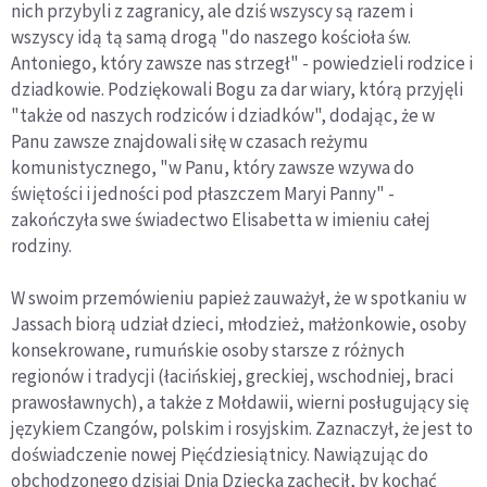
nich przybyli z zagranicy, ale dziś wszyscy są razem i
wszyscy idą tą samą drogą "do naszego kościoła św.
Antoniego, który zawsze nas strzegł" - powiedzieli rodzice i
dziadkowie. Podziękowali Bogu za dar wiary, którą przyjęli
"także od naszych rodziców i dziadków", dodając, że w
Panu zawsze znajdowali siłę w czasach reżymu
komunistycznego, "w Panu, który zawsze wzywa do
świętości i jedności pod płaszczem Maryi Panny" -
zakończyła swe świadectwo Elisabetta w imieniu całej
rodziny.
W swoim przemówieniu papież zauważył, że w spotkaniu w
Jassach biorą udział dzieci, młodzież, małżonkowie, osoby
konsekrowane, rumuńskie osoby starsze z różnych
regionów i tradycji (łacińskiej, greckiej, wschodniej, braci
prawosławnych), a także z Mołdawii, wierni posługujący się
językiem Czangów, polskim i rosyjskim. Zaznaczył, że jest to
doświadczenie nowej Pięćdziesiątnicy. Nawiązując do
obchodzonego dzisiaj Dnia Dziecka zachęcił, by kochać