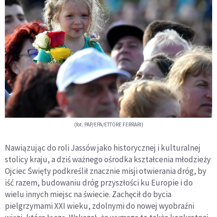
(fot. PAP/EPA/ETTORE FERRARI)
Nawiązując do roli Jassów jako historycznej i kulturalnej
stolicy kraju, a dziś ważnego ośrodka kształcenia młodzieży
Ojciec Święty podkreślił znacznie misji otwierania dróg, by
iść razem, budowaniu dróg przyszłości ku Europie i do
wielu innych miejsc na świecie. Zachęcił do bycia
pielgrzymami XXI wieku, zdolnymi do nowej wyobraźni