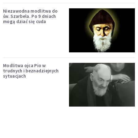
Niezawodna modlitwa do
św. Szarbela. Po 9 dniach
mogą dziać się cuda
Modlitwa ojca Pio w
trudnych i beznadziejnych
sytuacjach