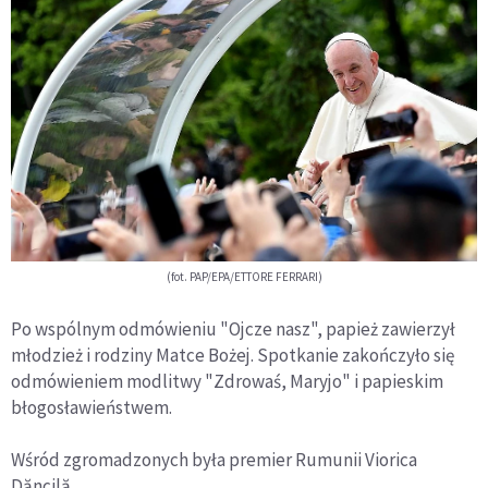
(fot. PAP/EPA/ETTORE FERRARI)
Po wspólnym odmówieniu "Ojcze nasz", papież zawierzył
młodzież i rodziny Matce Bożej. Spotkanie zakończyło się
odmówieniem modlitwy "Zdrowaś, Maryjo" i papieskim
błogosławieństwem.
Wśród zgromadzonych była premier Rumunii Viorica
Dăncilă.