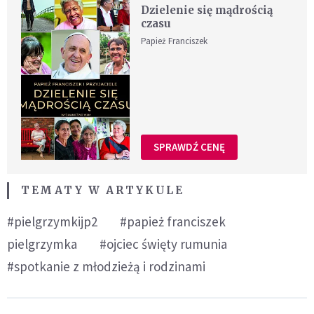
Dzielenie się mądrością
czasu
Papież Franciszek
SPRAWDŹ CENĘ
TEMATY W ARTYKULE
#pielgrzymkijp2
#papież franciszek
pielgrzymka
#ojciec święty rumunia
#spotkanie z młodzieżą i rodzinami