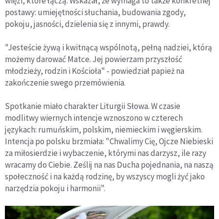
więzi, które łączą. Wskazał, że wymaga to także konkretnej
postawy: umiejętności słuchania, budowania zgody,
pokoju, jasności, dzielenia się z innymi, prawdy.
"Jesteście żywą i kwitnącą wspólnotą, pełną nadziei, którą
możemy darować Matce. Jej powierzam przyszłość
młodzieży, rodzin i Kościoła" - powiedział papież na
zakończenie swego przemówienia.
Spotkanie miało charakter Liturgii Słowa. W czasie
modlitwy wiernych intencje wznoszono w czterech
językach: rumuńskim, polskim, niemieckim i węgierskim.
Intencja po polsku brzmiała: "Chwalimy Cię, Ojcze Niebieski
za miłosierdzie i wybaczenie, którymi nas darzysz, ile razy
wracamy do Ciebie. Ześlij na nas Ducha pojednania, na naszą
społeczność i na każdą rodzinę, by wszyscy mogli żyć jako
narzędzia pokoju i harmonii".