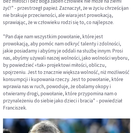
bez miłości i bez Boga żaden człowiek nie może na ziemi
żyć!" - przestrzegł papież. Zaznaczył, że w życiu chrześcijan
nie brakuje przeciwności, ale wiara jest prowokacją,
sprawiając, że w człowieku rodzi się to, co najlepsze.
"Pan daje nam wszystkim powołanie, które jest
prowokacją, aby pomóc nam odkryć talenty i zdolności,
jakie posiadamy i abyśmy je oddali na służbę innym. Prosi
nas, abyśmy używali naszej wolności, jako wolności wyboru,
by powiedzieć «tak» projektowi miłości, obliczu,
spojrzeniu. Jest to znacznie większa wolność, niż możliwość
konsumpcji i kupowania rzeczy. Jest to powołanie, które
wprawia nas w ruch, powoduje, że obalamy okopy i
otwieramy drogi, powołanie, które przypomina nam o
przynależeniu do siebie jako dzieci i bracia" - powiedział
Franciszek.