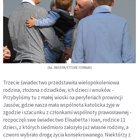
(fot. PAP/EPA/ETTORE FERRARI)
Trzecie świadectwo przedstawiła wielopokoleniowa
rodzina, złożona z dziadków, ich dzieci i wnuków. -
Przybyliśmy tu z małej wioski na peryferiach prowincji
Jassów, gdzie nasza mała wspólnota katolicka żyje w
zgodzie i szacunku z członkami wspólnoty prawosławnej -
rozpoczęli swe świadectwo Elisabetta i Ioan, rodzice 11
dzieci, z których siedmioro założyło już własne rodziny, a
czworo wybrało drogę życia konsekrowanego. Niektórzy z