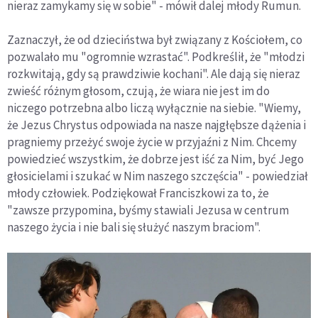
nieraz zamykamy się w sobie" - mówił dalej młody Rumun.
Zaznaczył, że od dzieciństwa był związany z Kościołem, co
pozwalało mu "ogromnie wzrastać". Podkreślił, że "młodzi
rozkwitają, gdy są prawdziwie kochani". Ale dają się nieraz
zwieść różnym głosom, czują, że wiara nie jest im do
niczego potrzebna albo liczą wyłącznie na siebie. "Wiemy,
że Jezus Chrystus odpowiada na nasze najgłębsze dążenia i
pragniemy przeżyć swoje życie w przyjaźni z Nim. Chcemy
powiedzieć wszystkim, że dobrze jest iść za Nim, być Jego
głosicielami i szukać w Nim naszego szczęścia" - powiedział
młody człowiek. Podziękował Franciszkowi za to, że
"zawsze przypomina, byśmy stawiali Jezusa w centrum
naszego życia i nie bali się służyć naszym braciom".