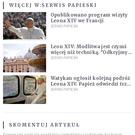
WIĘCEJ W:
SERWIS PAPIESKI
Opublikowano program wizyty
Leona XIV we Francji
SERWIS PAPIESKI
Leon XIV: Modlitwa jest czymś
więcej niż techniką. "Odkryjmy
ją na nowo"
SERWIS PAPIESKI
Watykan ogłosił kolejną podróż
Leona XIV. Papież odwiedzi trzy
kraje Ameryki Południowej
SERWIS PAPIESKI
SKOMENTUJ ARTYKUŁ
Franciszek podczas spotkania z młodzieżą i rodzinami: kochajcie