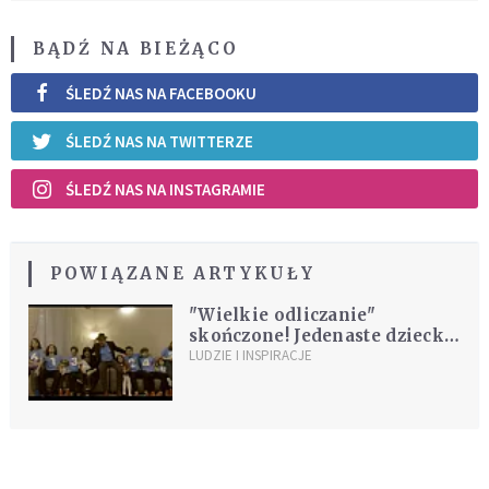
BĄDŹ NA BIEŻĄCO
ŚLEDŹ NAS NA FACEBOOKU
ŚLEDŹ NAS NA TWITTERZE
ŚLEDŹ NAS NA INSTAGRAMIE
POWIĄZANE ARTYKUŁY
"Wielkie odliczanie"
skończone! Jedenaste dziecko
w rodzinie Brodów
LUDZIE I INSPIRACJE
REKOMENDOWANE DLA CIEBIE /