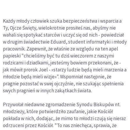
Każdy młody człowiek szuka bezpieczeństwa i wsparcia a
Ty, Ojcze Święty, wielokrotnie prosiłeś nas, abyśmy nie
wahali się spotykać starców i uczyć się od nich - powiedział
w drugim świadectwie Eduard, student informatyki i młody
pracownik. Zapewnił, że właśnie ze względu na ten apel
papieski "chcieliśmy być tu dziś wieczorem z naszymi
rodzicami i dziadkami, jesteśmy bowiem przekonani, że -
jak mówił prorok Joel - «starzy ludzie będą mieli marzenia a
młodzie będą mieli wizje»". Wspomniał następnie, że
pragnie pozostać w swej ojczyźnie, nie szukając spełnienia
swych pragnień w innych zakątkach świata.
Przywołał niedawne zgromadzenie Synodu Biskupów nt.
młodzieży, które potwierdziło zaufanie, jakie Kościół
pokłada w nich, dodając, że mimo to młodzi czują się nieraz
odrzuceni przez Kościół. "To nas zniechęca, sprawia, że