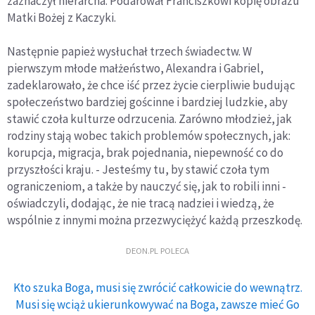
zaznaczył hierarcha. Podarował Franciszkowi kopię obrazu
Matki Bożej z Kaczyki.
Następnie papież wysłuchał trzech świadectw. W
pierwszym młode małżeństwo, Alexandra i Gabriel,
zadeklarowało, że chce iść przez życie cierpliwie budując
społeczeństwo bardziej gościnne i bardziej ludzkie, aby
stawić czoła kulturze odrzucenia. Zarówno młodzież, jak
rodziny stają wobec takich problemów społecznych, jak:
korupcja, migracja, brak pojednania, niepewność co do
przyszłości kraju. - Jesteśmy tu, by stawić czoła tym
ograniczeniom, a także by nauczyć się, jak to robili inni -
oświadczyli, dodając, że nie tracą nadziei i wiedzą, że
wspólnie z innymi można przezwyciężyć każdą przeszkodę.
DEON.PL POLECA
Kto szuka Boga, musi się zwrócić całkowicie do wewnątrz.
Musi się wciąż ukierunkowywać na Boga, zawsze mieć Go