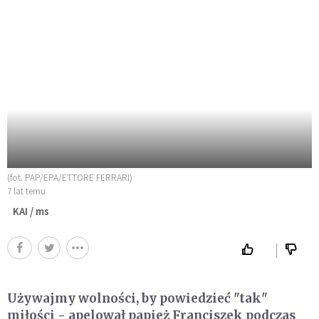
(fot. PAP/EPA/ETTORE FERRARI)
7 lat temu
KAI / ms
Używajmy wolności, by powiedzieć "tak"
miłości - apelował papież Franciszek podczas