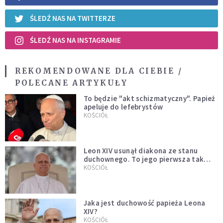
ŚLEDŹ NAS NA TWITTERZE
ŚLEDŹ NAS NA INSTAGRAMIE
REKOMENDOWANE DLA CIEBIE /
POLECANE ARTYKUŁY
To będzie "akt schizmatyczny". Papież
apeluje do lefebrystów
KOŚCIÓŁ
Leon XIV usunął diakona ze stanu
duchownego. To jego pierwsza tak
bezprecedensowa decyzja
KOŚCIÓŁ
Jaka jest duchowość papieża Leona
XIV?
KOŚCIÓŁ