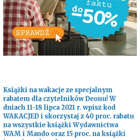
Książki na wakacje ze specjalnym
rabatem dla czytelników Deonu! W
dniach 11-18 lipca 2021 r. wpisz kod
WAKACJED i skorzystaj z 40 proc. rabatu
na wszystkie książki Wydawnictwa
WAM i Mando oraz 15 proc. na książki