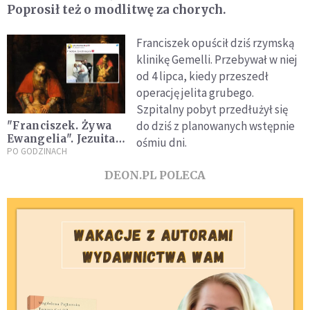
Poprosił też o modlitwę za chorych.
Franciszek opuścił dziś rzymską
klinikę Gemelli. Przebywał w niej
od 4 lipca, kiedy przeszedł
operację jelita grubego.
Szpitalny pobyt przedłużył się
do dziś z planowanych wstępnie
"Franciszek. Żywa
Ewangelia". Jezuita
ośmiu dni.
zamieścił w sieci
PO GODZINACH
poruszające zdjęcie
DEON.PL POLECA