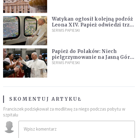
Watykan ogłosił kolejną podróż
Leona XIV. Papież odwiedzi trzy
kraje Ameryki Południowej
SERWIS PAPIESKI
Papież do Polaków: Niech
pielgrzymowanie na Jasną Górę
umocni wiarę i nadzieję
SERWIS PAPIESKI
SKOMENTUJ ARTYKUŁ
Franciszek podziękował za modlitwę za niego podczas pobytu w
szpitalu