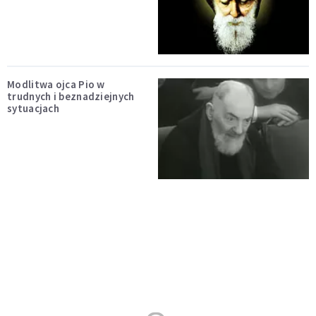
Modlitwa ojca Pio w
trudnych i beznadziejnych
sytuacjach