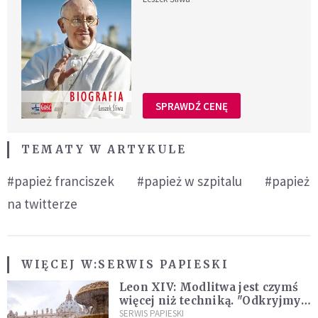
SPRAWDŹ CENĘ
TEMATY W ARTYKULE
#papież franciszek
#papież w szpitalu
#papież
na twitterze
WIĘCEJ W:
SERWIS PAPIESKI
Leon XIV: Modlitwa jest czymś
więcej niż techniką. "Odkryjmy
ją na nowo"
SERWIS PAPIESKI