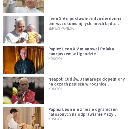
Leon XIV o postawie rodziców dzieci
pierwszokomunijnych: niech będą
przykładem
SERWIS PAPIESKI
Papież Leon XIV mianował Polaka
nuncjuszem w Ugandzie
KOŚCIÓŁ
Neapol: Cud św. Januarego dopełniony
na oczach papieża w rocznicę
pontyfikatu!
KOŚCIÓŁ
Papież Leon nie zniesie ograniczeń
nałożonych na odprawianie Mszy
trydenckiej. „Traditionis custodes”
KOŚCIÓŁ
zostaje w mocy