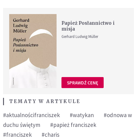
Papież Posłannictwo i
misja
Gerhard Ludwig Müller
SPRAWDŹ CENĘ
TEMATY W ARTYKULE
#aktualnościfranciszek
#watykan
#odnowa w
duchu świętym
#papież franciszek
#franciszek
#charis