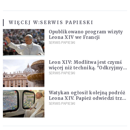
WIĘCEJ W:
SERWIS PAPIESKI
Opublikowano program wizyty
Leona XIV we Francji
SERWIS PAPIESKI
Leon XIV: Modlitwa jest czymś
więcej niż techniką. "Odkryjmy
ją na nowo"
SERWIS PAPIESKI
Watykan ogłosił kolejną podróż
Leona XIV. Papież odwiedzi trzy
kraje Ameryki Południowej
SERWIS PAPIESKI