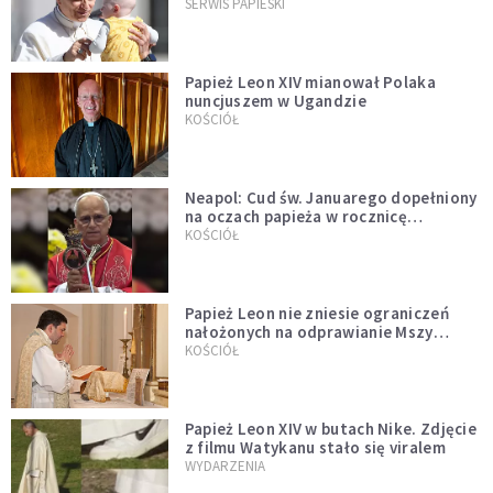
przykładem
SERWIS PAPIESKI
Papież Leon XIV mianował Polaka
nuncjuszem w Ugandzie
KOŚCIÓŁ
Neapol: Cud św. Januarego dopełniony
na oczach papieża w rocznicę
pontyfikatu!
KOŚCIÓŁ
Papież Leon nie zniesie ograniczeń
nałożonych na odprawianie Mszy
trydenckiej. „Traditionis custodes”
KOŚCIÓŁ
zostaje w mocy
Papież Leon XIV w butach Nike. Zdjęcie
z filmu Watykanu stało się viralem
WYDARZENIA