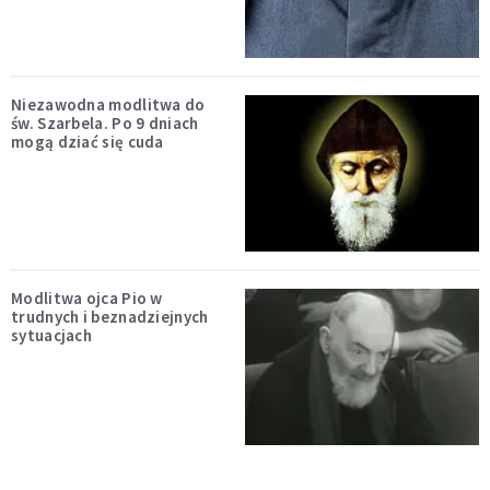
Niezawodna modlitwa do
św. Szarbela. Po 9 dniach
mogą dziać się cuda
Modlitwa ojca Pio w
trudnych i beznadziejnych
sytuacjach