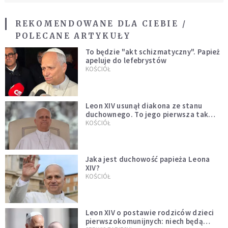
REKOMENDOWANE DLA CIEBIE /
POLECANE ARTYKUŁY
To będzie "akt schizmatyczny". Papież
apeluje do lefebrystów
KOŚCIÓŁ
Leon XIV usunął diakona ze stanu
duchownego. To jego pierwsza tak
bezprecedensowa decyzja
KOŚCIÓŁ
Jaka jest duchowość papieża Leona
XIV?
KOŚCIÓŁ
Leon XIV o postawie rodziców dzieci
pierwszokomunijnych: niech będą