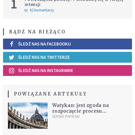
1
intencji
62 komentarzy
BĄDŹ NA BIEŻĄCO
ŚLEDŹ NAS NA FACEBOOKU
ŚLEDŹ NAS NA TWITTERZE
ŚLEDŹ NAS NA INSTAGRAMIE
POWIĄZANE ARTYKUŁY
Watykan: jest zgoda na
rozpoczęcie procesu
beatyfikacyjnego polskiego
SERWIS PAPIESKI
kapłana - męczennika czasów
komunizmu