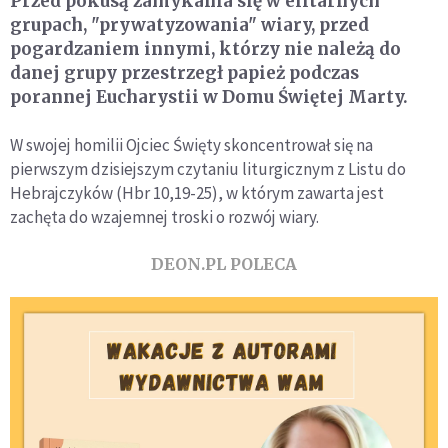
Przed pokusą zamykania się w elitarnych
grupach, "prywatyzowania" wiary, przed
pogardzaniem innymi, którzy nie należą do
danej grupy przestrzegł papież podczas
porannej Eucharystii w Domu Świętej Marty.
W swojej homilii Ojciec Święty skoncentrował się na
pierwszym dzisiejszym czytaniu liturgicznym z Listu do
Hebrajczyków (Hbr 10,19-25), w którym zawarta jest
zachęta do wzajemnej troski o rozwój wiary.
DEON.PL POLECA