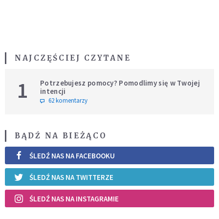
NAJCZĘŚCIEJ CZYTANE
1
Potrzebujesz pomocy? Pomodlimy się w Twojej
intencji
62 komentarzy
BĄDŹ NA BIEŻĄCO
ŚLEDŹ NAS NA FACEBOOKU
ŚLEDŹ NAS NA TWITTERZE
ŚLEDŹ NAS NA INSTAGRAMIE