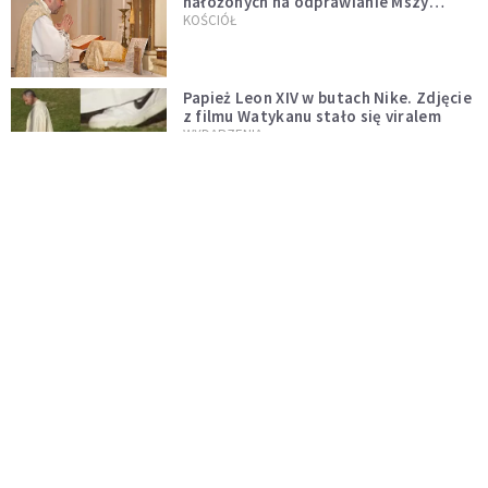
nałożonych na odprawianie Mszy
trydenckiej. „Traditionis custodes”
KOŚCIÓŁ
zostaje w mocy
Papież Leon XIV w butach Nike. Zdjęcie
z filmu Watykanu stało się viralem
WYDARZENIA