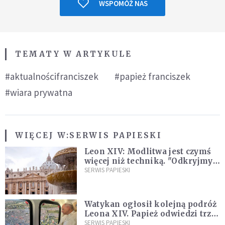
WSPOMÓŻ NAS
TEMATY W ARTYKULE
#aktualnościfranciszek
#papież franciszek
#wiara prywatna
WIĘCEJ W:
SERWIS PAPIESKI
Leon XIV: Modlitwa jest czymś
więcej niż techniką. "Odkryjmy
ją na nowo"
SERWIS PAPIESKI
Watykan ogłosił kolejną podróż
Leona XIV. Papież odwiedzi trzy
kraje Ameryki Południowej
SERWIS PAPIESKI