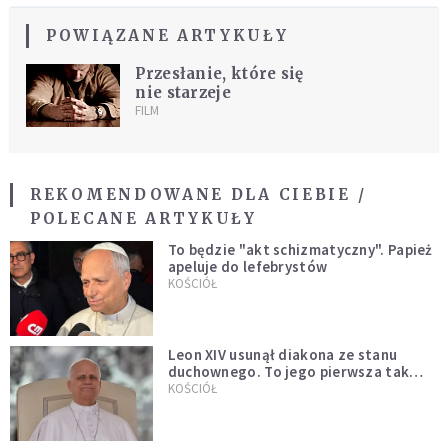
POWIĄZANE ARTYKUŁY
Przesłanie, które się
nie starzeje
FILM
REKOMENDOWANE DLA CIEBIE /
POLECANE ARTYKUŁY
To będzie "akt schizmatyczny". Papież
apeluje do lefebrystów
KOŚCIÓŁ
Leon XIV usunął diakona ze stanu
duchownego. To jego pierwsza tak
bezprecedensowa decyzja
KOŚCIÓŁ