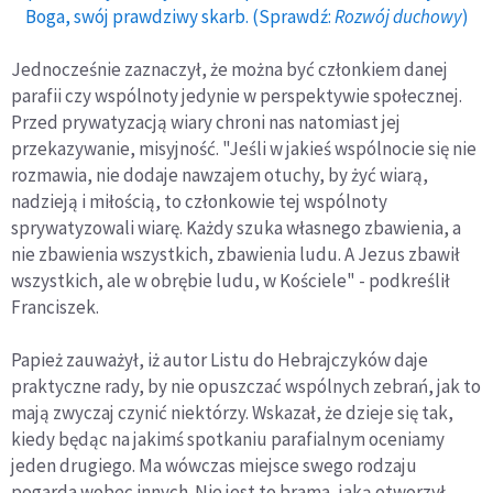
Boga, swój prawdziwy skarb. (Sprawdź:
Rozwój duchowy
)
Jednocześnie zaznaczył, że można być członkiem danej
parafii czy wspólnoty jedynie w perspektywie społecznej.
Przed prywatyzacją wiary chroni nas natomiast jej
przekazywanie, misyjność. "Jeśli w jakieś wspólnocie się nie
rozmawia, nie dodaje nawzajem otuchy, by żyć wiarą,
nadzieją i miłością, to członkowie tej wspólnoty
sprywatyzowali wiarę. Każdy szuka własnego zbawienia, a
nie zbawienia wszystkich, zbawienia ludu. A Jezus zbawił
wszystkich, ale w obrębie ludu, w Kościele" - podkreślił
Franciszek.
Papież zauważył, iż autor Listu do Hebrajczyków daje
praktyczne rady, by nie opuszczać wspólnych zebrań, jak to
mają zwyczaj czynić niektórzy. Wskazał, że dzieje się tak,
kiedy będąc na jakimś spotkaniu parafialnym oceniamy
jeden drugiego. Ma wówczas miejsce swego rodzaju
pogarda wobec innych. Nie jest to brama, jaką otworzył