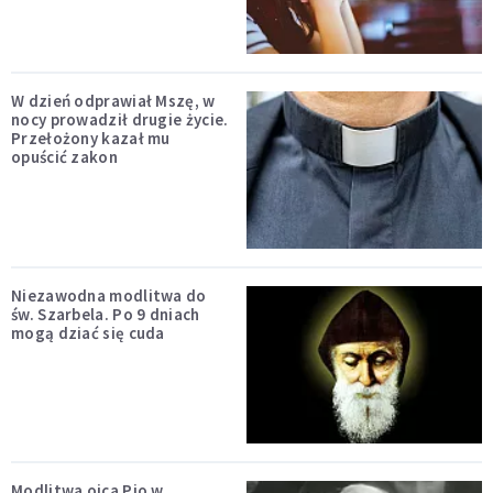
W dzień odprawiał Mszę, w
nocy prowadził drugie życie.
Przełożony kazał mu
opuścić zakon
Niezawodna modlitwa do
św. Szarbela. Po 9 dniach
mogą dziać się cuda
Modlitwa ojca Pio w