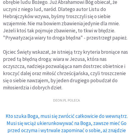
obrębie ludu Bożego. Już Abrahamowi Bóg obiecał, że
uczyni z niego lud, naród. Dlatego autor Listu do
Hebrajczyków wzywa, byśmy troszczyli się o siebie
wzajemnie. Nie ma bowiem zbawienia jedynie dla mnie.
Jeżeli ktoś tak pojmuje zbawienie, to tkwi w błędzie.
"Prywatyzacja wiary to droga błędna" - przestrzegł papież.
Ojciec Święty wskazał, że istnieją trzy kryteria broniące nas
przed tą błędną drogą: wiara w Jezusa, która nas
oczyszcza, nadzieja pozwalająca nam dostrzec obietnice i
kroczyć dalej oraz miłość chrześcijańska, czyli troszczenie
się o siebie nawzajem, by jeden drugiego pobudzał do
miłosierdzia i dobrych dzieł.
DEON.PL POLECA
Kto szuka Boga, musi się zwrócić całkowicie do wewnątrz.
Musi się wciąż ukierunkowywać na Boga, zawsze mieć Go
przed oczyma i wytrwale zapominać o sobie, aż znajdzie