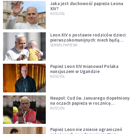
Jaka jest duchowość papieża Leona
XIV?
KOŚCIÓŁ
Leon XIV o postawie rodziców dzieci
pierwszokomunijnych: niech będą
przykładem
SERWIS PAPIESKI
Papież Leon XIV mianował Polaka
nuncjuszem w Ugandzie
KOŚCIÓŁ
Neapol: Cud św. Januarego dopełniony
na oczach papieża w rocznicę
pontyfikatu!
KOŚCIÓŁ
Papież Leon nie zniesie ograniczeń