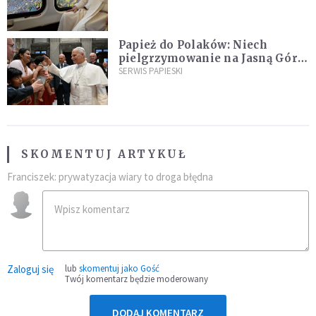
Papież do Polaków: Niech
pielgrzymowanie na Jasną Górę
umocni wiarę i nadzieję
SERWIS PAPIESKI
SKOMENTUJ ARTYKUŁ
Franciszek: prywatyzacja wiary to droga błędna
Zaloguj się
lub
skomentuj jako Gość
Twój komentarz będzie moderowany
DODAJ KOMENTARZ