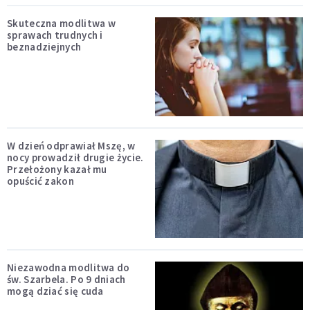
Skuteczna modlitwa w
sprawach trudnych i
beznadziejnych
W dzień odprawiał Mszę, w
nocy prowadził drugie życie.
Przełożony kazał mu
opuścić zakon
Niezawodna modlitwa do
św. Szarbela. Po 9 dniach
mogą dziać się cuda