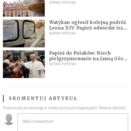
ją na nowo"
SERWIS PAPIESKI
Watykan ogłosił kolejną podróż
Leona XIV. Papież odwiedzi trzy
kraje Ameryki Południowej
SERWIS PAPIESKI
Papież do Polaków: Niech
pielgrzymowanie na Jasną Górę
umocni wiarę i nadzieję
SERWIS PAPIESKI
SKOMENTUJ ARTYKUŁ
Franciszek przekonuje o tomistycznych inspiracjach "Amoris laetitia"