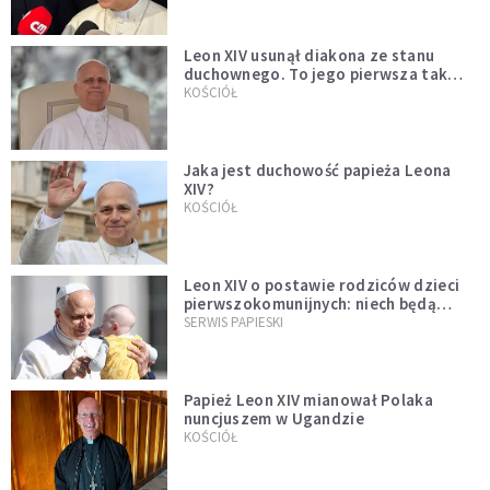
Leon XIV usunął diakona ze stanu
duchownego. To jego pierwsza tak
bezprecedensowa decyzja
KOŚCIÓŁ
Jaka jest duchowość papieża Leona
XIV?
KOŚCIÓŁ
Leon XIV o postawie rodziców dzieci
pierwszokomunijnych: niech będą
przykładem
SERWIS PAPIESKI
Papież Leon XIV mianował Polaka
nuncjuszem w Ugandzie
KOŚCIÓŁ