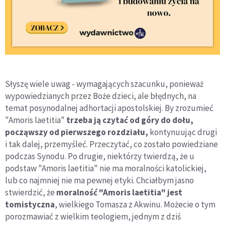
Słyszę wiele uwag - wymagających szacunku, ponieważ
wypowiedzianych przez Boże dzieci, ale błędnych, na
temat posynodalnej adhortacji apostolskiej. By zrozumieć
"Amoris laetitia"
trzeba ją czytać od góry do dołu,
począwszy od pierwszego rozdziału,
kontynuując drugi
i tak dalej, przemyśleć. Przeczytać, co zostało powiedziane
podczas Synodu. Po drugie, niektórzy twierdzą, że u
podstaw "Amoris laetitia" nie ma moralności katolickiej,
lub co najmniej nie ma pewnej etyki. Chciałbym jasno
stwierdzić, że
moralność "Amoris laetitia" jest
tomistyczna
, wielkiego Tomasza z Akwinu. Możecie o tym
porozmawiać z wielkim teologiem, jednym z dziś