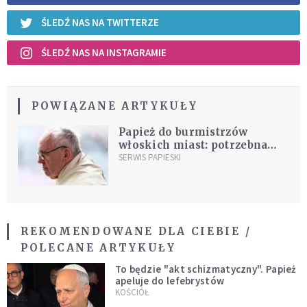
ŚLEDŹ NAS NA TWITTERZE
ŚLEDŹ NAS NA INSTAGRAMIE
POWIĄZANE ARTYKUŁY
Papież do burmistrzów
włoskich miast: potrzebna
gościnność i integracja
SERWIS PAPIESKI
REKOMENDOWANE DLA CIEBIE /
POLECANE ARTYKUŁY
To będzie "akt schizmatyczny". Papież
apeluje do lefebrystów
KOŚCIÓŁ