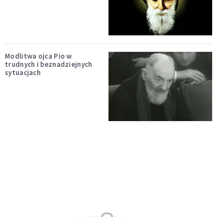
Modlitwa ojca Pio w
trudnych i beznadziejnych
sytuacjach