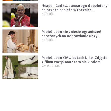
Neapol: Cud św. Januarego dopełniony
na oczach papieża w rocznicę
pontyfikatu!
KOŚCIÓŁ
Papież Leon nie zniesie ograniczeń
nałożonych na odprawianie Mszy
trydenckiej. „Traditionis custodes”
KOŚCIÓŁ
zostaje w mocy
Papież Leon XIV w butach Nike. Zdjęcie
z filmu Watykanu stało się viralem
WYDARZENIA