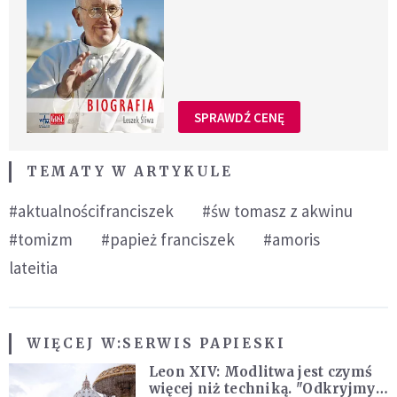
SPRAWDŹ CENĘ
TEMATY W ARTYKULE
#aktualnościfranciszek
#św tomasz z akwinu
#tomizm
#papież franciszek
#amoris
lateitia
WIĘCEJ W:
SERWIS PAPIESKI
Leon XIV: Modlitwa jest czymś
więcej niż techniką. "Odkryjmy