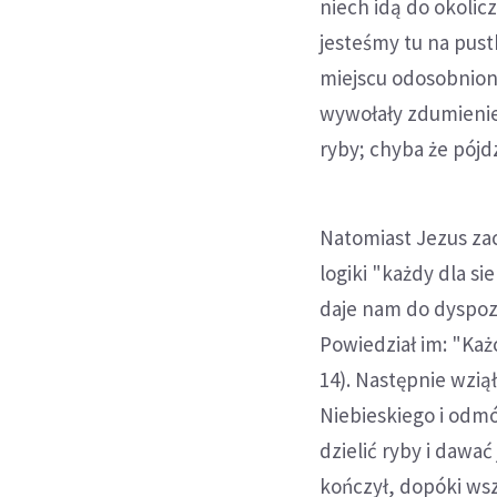
niech idą do okolic
jesteśmy tu na pust
miejscu odosobniony
wywołały zdumienie
ryby; chyba że pójd
Natomiast Jezus za
logiki "każdy dla si
daje nam do dyspozy
Powiedział im: "Każ
14). Następnie wziął
Niebieskiego i odm
dzielić ryby i dawać
kończył, dopóki wsz