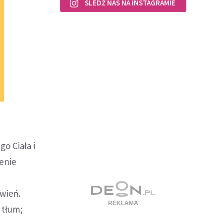
ŚLEDŹ NAS NA INSTAGRAMIE
o Ciała i
enie
owień.
 tłum;