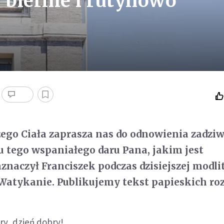
 biernie i rutynowo
ego Ciała zaprasza nas do odnowienia zadziw
u tego wspaniałego daru Pana, jakim jest
aznaczył Franciszek podczas dzisiejszej modl
Watykanie. Publikujemy tekst papieskich ro
try, dzień dobry!