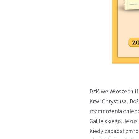
Dziś we Włoszech i 
Krwi Chrystusa, Bo
rozmnożenia chlebów
Galilejskiego. Jezu
Kiedy zapadał zmrok