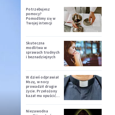
Potrzebujesz
pomocy?
Pomodlimy się w
Twojej intencji
Skuteczna
modlitwa w
sprawach trudnych
i beznadziejnych
W dzień odprawiał
Mszę, w nocy
prowadził drugie
życie. Przełożony
kazał mu opuścić
zakon
Niezawodna