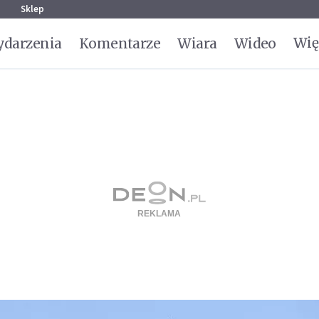
g
Sklep
Wię
darzenia
Komentarze
Wiara
Wideo