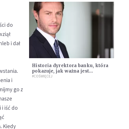
ści do
wziął
leb i dał
Historia dyrektora banku, która
wstania.
pokazuje, jak ważna jest
wdzięczność
#COŚWIĘCEJ
enia i
mijmy go z
 nasze
i iść do
ąć
. Kiedy