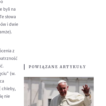
bo
e byli na
 Te słowa
bów i dwie
tamże).
ócenia z
Opatrzność
ć.
POWIĄZANE ARTYKUŁY
ęciu" (w.
jca
 chleby,
ię nie