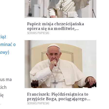
Papież: misja chrześcijańska
opiera się na modlitwie,
wędrowaniu i ubóstwie
SERWIS PAPIESKI
ciąż
[DOKUMENTACJA]
ominać o
howy
)
zus ma
kich
ię
Franciszek: Pięćdziesiątnica to
przyjście Boga, pociągającego
,
nas ku sobie [DOKUMENTACJA]
SERWIS PAPIESKI