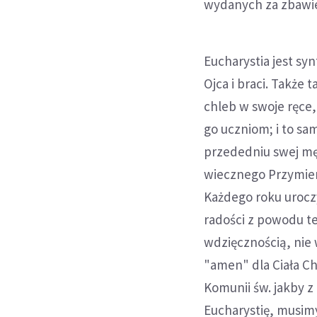
wydanych za zbawie
Eucharystia jest sy
Ojca i braci. Także
chleb w swoje ręce,
go uczniom; i to sa
przededniu swej mę
wiecznego Przymier
Każdego roku uroczy
radości z powodu te
wdzięcznością, nie
"amen" dla Ciała Ch
Komunii św. jakby z
Eucharystię, musim