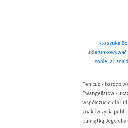
Kto szuka Bo
ukierunkowywać n
sobie, aż znaj
Ten cud - bardzo wa
Ewangelistów - uka
współczucie dla lud
znaków życia public
pamiątką Jego ofiary