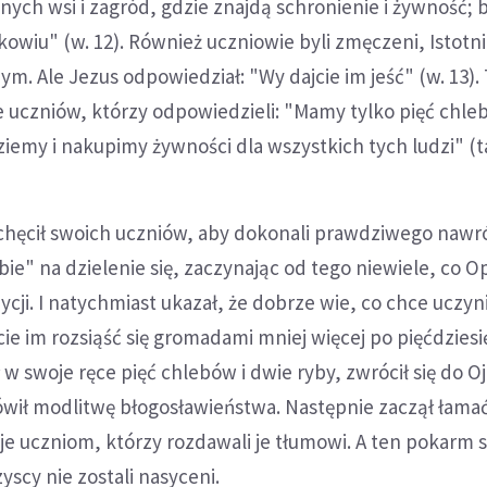
znych wsi i zagród, gdzie znajdą schronienie i żywność; 
kowiu" (w. 12). Również uczniowie byli zmęczeni, Istotni
m. Ale Jezus odpowiedział: "Wy dajcie im jeść" (w. 13).
 uczniów, którzy odpowiedzieli: "Mamy tylko pięć chle
ziemy i nakupimy żywności dla wszystkich tych ludzi" (
chęcił swoich uczniów, aby dokonali prawdziwego nawr
ebie" na dzielenie się, zaczynając od tego niewiele, co 
cji. I natychmiast ukazał, że dobrze wie, co chce uczyni
cie im rozsiąść się gromadami mniej więcej po pięćdziesi
 w swoje ręce pięć chlebów i dwie ryby, zwrócił się do O
ówił modlitwę błogosławieństwa. Następnie zaczął łamać
 je uczniom, którzy rozdawali je tłumowi. A ten pokarm s
yscy nie zostali nasyceni.