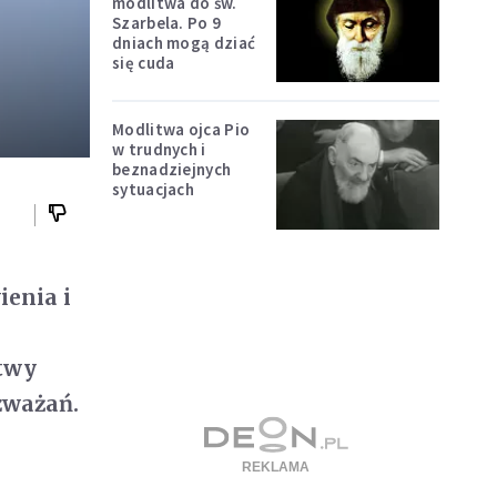
modlitwa do św.
Szarbela. Po 9
dniach mogą dziać
się cuda
Modlitwa ojca Pio
w trudnych i
beznadziejnych
sytuacjach
ienia i
itwy
zważań.