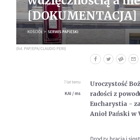
wdzięcznością a nie
[DOKUMENTACJA]
KOŚCIÓŁ
SERWIS PAPIESKI
(fot. PAP/EPA/CLAUDIO PERI)
7 lat temu
Uroczystość Boż
radości z powod
KAI / ms
Eucharystia - z
Anioł Pański w 
Drodzy bracia i sios