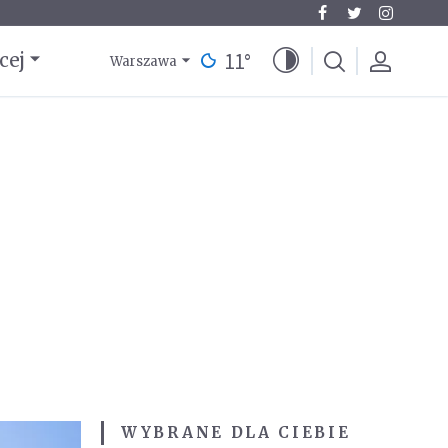
11
°
cej
Warszawa
WYBRANE DLA CIEBIE