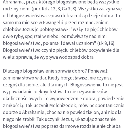
Abrahama, przez którego błogosławione będą wszystkie
rodziny ziemi (por. Rdz 12, 3; Ga 3, 8). Wszystko zaczyna się
od błogosławieństwa: słowa dobra rodzą dzieje dobra. To
samo ma miejsce w Ewangelii: przed rozmnożeniem
chlebów Jezus je pobłogosławił: "wziął te pięć chlebów i
dwie ryby, spojrzał w niebo i odmówiwszy nad nimi
błogosławieństwo, połamał i dawał uczniom" (Łk 9,16).
Błogosławieństwo czyni z pięciu chlebów pożywienie dla
wielu: sprawia, że wypływa wodospad dobra.
Dlaczego błogosławienie sprawia dobro? Ponieważ
zamienia słowo w dar. Kiedy błogosławisz, nie czynisz
czegoś dla siebie, ale dla innych. Błogosławienie to nie jest
wypowiadanie pięknych słów, to nie używanie słów
okolicznościowych. To wypowiedzenie dobra, powiedzenie
z miłością. Tak uczynił Melchizedek, mówiąc spontanicznie
dobrze o Abrahamie, chociaż nie powiedział on, ani nic dla
niego nie zrobił. Tak uczynił Jezus, ukazując znaczenie
błogosławieństwa poprzez darmowe rozdzielenie chleba.