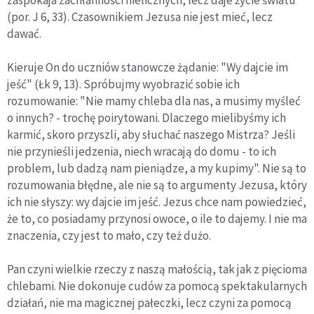
zaspokaja zachłanności nielicznych, lecz daje życie światu
(por. J 6, 33). Czasownikiem Jezusa nie jest mieć, lecz
dawać.
Kieruje On do uczniów stanowcze żądanie: "Wy dajcie im
jeść" (Łk 9, 13). Spróbujmy wyobrazić sobie ich
rozumowanie: "Nie mamy chleba dla nas, a musimy myśleć
o innych? - trochę poirytowani. Dlaczego mielibyśmy ich
karmić, skoro przyszli, aby słuchać naszego Mistrza? Jeśli
nie przynieśli jedzenia, niech wracają do domu - to ich
problem, lub dadzą nam pieniądze, a my kupimy". Nie są to
rozumowania błędne, ale nie są to argumenty Jezusa, który
ich nie słyszy: wy dajcie im jeść. Jezus chce nam powiedzieć,
że to, co posiadamy przynosi owoce, o ile to dajemy. I nie ma
znaczenia, czy jest to mało, czy też dużo.
Pan czyni wielkie rzeczy z naszą małością, tak jak z pięcioma
chlebami. Nie dokonuje cudów za pomocą spektakularnych
działań, nie ma magicznej pałeczki, lecz czyni za pomocą