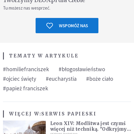
Tworzymy DEON.pl dla Ciebie
Tu możesz nas wesprzeć.
WSPOMÓŻ NAS
TEMATY W ARTYKULE
#homiliefranciszek
#błogosławieństwo
#ojciec święty
#eucharystia
#boże ciało
#papież franciszek
WIĘCEJ W:
SERWIS PAPIESKI
Leon XIV: Modlitwa jest czymś
więcej niż techniką. "Odkryjmy