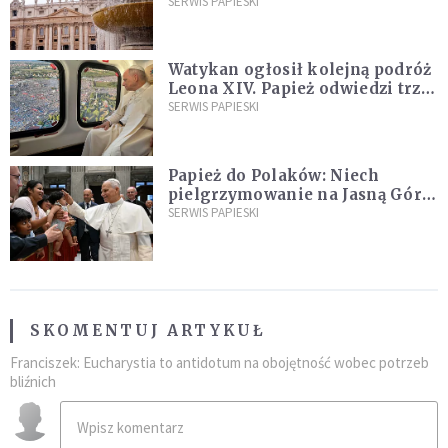
ją na nowo"
SERWIS PAPIESKI
Watykan ogłosił kolejną podróż
Leona XIV. Papież odwiedzi trzy
kraje Ameryki Południowej
SERWIS PAPIESKI
Papież do Polaków: Niech
pielgrzymowanie na Jasną Górę
umocni wiarę i nadzieję
SERWIS PAPIESKI
SKOMENTUJ ARTYKUŁ
Franciszek: Eucharystia to antidotum na obojętność wobec potrzeb
bliźnich