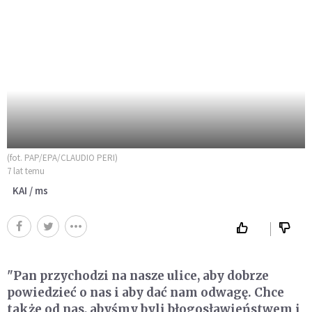
(fot. PAP/EPA/CLAUDIO PERI)
7 lat temu
KAI / ms
"Pan przychodzi na nasze ulice, aby dobrze
powiedzieć o nas i aby dać nam odwagę. Chce
także od nas, abyśmy byli błogosławieństwem i