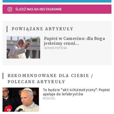
ŚLEDŹ NAS NA INSTAGRAMIE
POWIĄZANE ARTYKUŁY
Papież w Camerino: dla Boga
jesteśmy cenni
[DOKUMENTACJA]
SERWIS PAPIESKI
REKOMENDOWANE DLA CIEBIE /
POLECANE ARTYKUŁY
To będzie "akt schizmatyczny". Papież
apeluje do lefebrystów
KOŚCIÓŁ