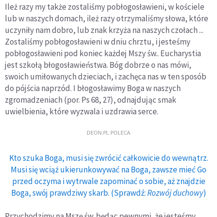
Ileż razy my także zostaliśmy pobłogosławieni, w kościele
lub w naszych domach, ileż razy otrzymaliśmy słowa, które
uczyniły nam dobro, lub znak krzyża na naszych czołach ...
Zostaliśmy pobłogosławieni w dniu chrztu, i jesteśmy
pobłogosławieni pod koniec każdej Mszy św.. Eucharystia
jest szkołą błogosławieństwa. Bóg dobrze o nas mówi,
swoich umiłowanych dzieciach, i zachęca nas w ten sposób
do pójścia naprzód. I błogosławimy Boga w naszych
zgromadzeniach (por. Ps 68, 27), odnajdując smak
uwielbienia, które wyzwala i uzdrawia serce.
DEON.PL POLECA
Kto szuka Boga, musi się zwrócić całkowicie do wewnątrz.
Musi się wciąż ukierunkowywać na Boga, zawsze mieć Go
przed oczyma i wytrwale zapominać o sobie, aż znajdzie
Boga, swój prawdziwy skarb. (Sprawdź:
Rozwój duchowy
)
Przychodzimy na Mszę św. będąc pewnymi, że jesteśmy