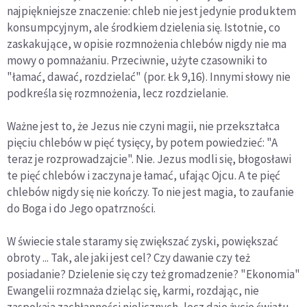
najpiękniejsze znaczenie: chleb nie jest jedynie produktem
konsumpcyjnym, ale środkiem dzielenia się. Istotnie, co
zaskakujące, w opisie rozmnożenia chlebów nigdy nie ma
mowy o pomnażaniu. Przeciwnie, użyte czasowniki to
"łamać, dawać, rozdzielać" (por. Łk 9,16). Innymi słowy nie
podkreśla się rozmnożenia, lecz rozdzielanie.
Ważne jest to, że Jezus nie czyni magii, nie przekształca
pięciu chlebów w pięć tysięcy, by potem powiedzieć: "A
teraz je rozprowadzajcie". Nie. Jezus modli się, błogosławi
te pięć chlebów i zaczyna je łamać, ufając Ojcu. A te pięć
chlebów nigdy się nie kończy. To nie jest magia, to zaufanie
do Boga i do Jego opatrzności.
W świecie stale staramy się zwiększać zyski, powiększać
obroty ... Tak, ale jaki jest cel? Czy dawanie czy też
posiadanie? Dzielenie się czy też gromadzenie? "Ekonomia"
Ewangelii rozmnaża dzieląc się, karmi, rozdając, nie