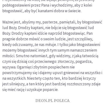
pobłogosławieni przez Pana i wychodzimy, aby z kolei
błogosławić, aby być kanałami dobra w świecie.
Ważne jest, abyśmy my, pasterze, pamiętali, by błogosławić
lud Boży. Drodzy kapłani, nie bójcie się błogosławić lud
Boży. Drodzy kapłani idźcie naprzód błogosławiąc. Pan
pragnie dobrze mówić o swoim ludzie, jest szczęśliwy,
kiedy odczuwamy, że nas miłuje. I tylko jako błogosławieni
możemy błogosławić innych tym samym namaszczeniem
miłości. Smutno natomiast, gdy widzimy, z jaką łatwością
czyni się dzisiaj coś przeciwnego: złorzeczy, pogardza,
wyzywa. Ogarnięci zbytnim pospiechem nie
powstrzymujemy się i dajemy upust gniewowi na wszystko i
na wszystkich. Niestety często ten, kto bardziej krzyczy
jest silniejszy, a ten który jest bardziej rozzłoszczony zdaje
się mieć rację i uzyskuje poparcie.
DEON.PL POLECA