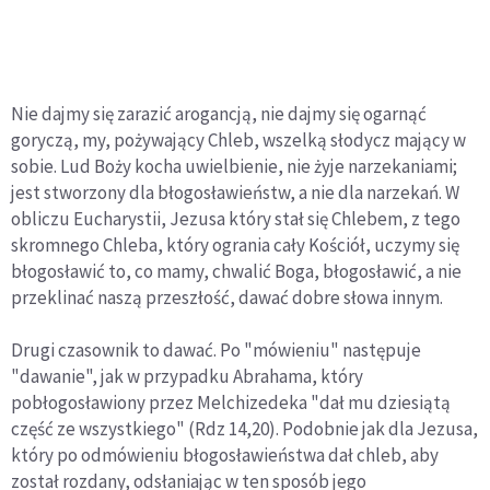
Nie dajmy się zarazić arogancją, nie dajmy się ogarnąć
goryczą, my, pożywający Chleb, wszelką słodycz mający w
sobie. Lud Boży kocha uwielbienie, nie żyje narzekaniami;
jest stworzony dla błogosławieństw, a nie dla narzekań. W
obliczu Eucharystii, Jezusa który stał się Chlebem, z tego
skromnego Chleba, który ogrania cały Kościół, uczymy się
błogosławić to, co mamy, chwalić Boga, błogosławić, a nie
przeklinać naszą przeszłość, dawać dobre słowa innym.
Drugi czasownik to dawać. Po "mówieniu" następuje
"dawanie", jak w przypadku Abrahama, który
pobłogosławiony przez Melchizedeka "dał mu dziesiątą
część ze wszystkiego" (Rdz 14,20). Podobnie jak dla Jezusa,
który po odmówieniu błogosławieństwa dał chleb, aby
został rozdany, odsłaniając w ten sposób jego