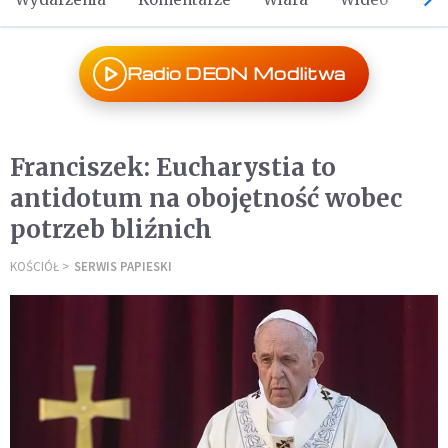
Radio DEON Modlitwa
Franciszek: Eucharystia to
antidotum na obojętność wobec
potrzeb bliźnich
KOŚCIÓŁ
SERWIS PAPIESKI