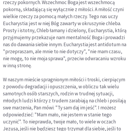
rzeczy pokornych. Wszechmoc Boga jest wszechmocą
pokorną, składającą się wyłącznie z miłości. A miłość czyni
wielkie rzeczy za pomocą małych rzeczy. Tego nas uczy
Eucharystia: jest w niej Bóg zawarty w okruszynie chleba.
Prosty i istotny, Chleb łamany i dzielony, Eucharystia, którą
przyjmujemy przekazuje nam mentalność Boga i prowadzi
nas do dawania siebie innym. Eucharystia jest antidotum na
"przepraszam, ale mnie to nie dotyczy", "nie mam czasu,
nie mogę, to nie moja sprawa", przeciw odwracaniu wzroku
w inną stronę.
W naszym mieście spragnionym miłości i troski, cierpiącym
z powodu degradacji i opuszczenia, w obliczu tak wielu
samotnych osób starszych, rodzin w trudnej sytuacji,
młodych ludzi którzy z trudem zarabiają na chleb i posilają
swe marzenia, Pan mówi: "Ty sam daj im jeść". I możesz
odpowiedzieć: "Mam mało, nie jestem w stanie tego
uczynić". To nieprawda, twoje mało, to wiele w oczach
Jezusa, jeśli nie będziesz tego trzymał dla siebie, jeśli to