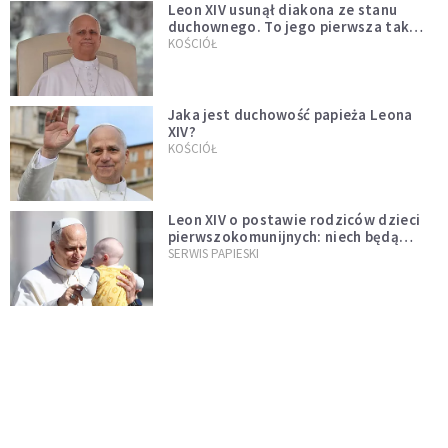
Leon XIV usunął diakona ze stanu
duchownego. To jego pierwsza tak
bezprecedensowa decyzja
KOŚCIÓŁ
Jaka jest duchowość papieża Leona
XIV?
KOŚCIÓŁ
Leon XIV o postawie rodziców dzieci
pierwszokomunijnych: niech będą
przykładem
SERWIS PAPIESKI
Papież Leon XIV mianował Polaka
nuncjuszem w Ugandzie
KOŚCIÓŁ
Neapol: Cud św. Januarego dopełniony
na oczach papieża w rocznicę