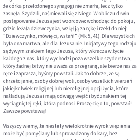
że córka przełożonego synagogi nie zmarła, lecz tylko
zasnęła. Szydzili, naśmiewali się z Niego. W obliczu drwin
postępowanie Jezusa jest wzorcowe: wchodząc do pokoju,
gdzie leżała dziewczynka, wziął ją za rękę i rzekł do niej:
"Dziewczynko, mówię ci, wstań!" (Mk 5, 41). Dla wszystkich
była ona martwa, ale dla Jezusa nie. Inicjatywy tego rodzaju
są żywym znakiem tego Jezusa, który wkracza w życie
każdego z nas, który wychodzi poza wszelkie szyderstwa,
który żadnej bitwy nie uważa za przegraną, ale bierze nas za
ręce i zaprasza, byśmy powstali. Jak to dobrze, że są
chrześcijanie, osoby dobrej woli, osoby wszelkich wierzeń
jakiejkolwiek religijnej lub niereligijnej opcji życia, które
naśladują Jezusa i mają odwagę wejść i być znakiem tej
wyciągniętej ręki, która podnosi. Proszę cię o to, powstań!
Zawsze powstawaj!
Wszyscy wiemy, że niestety wielokrotnie wyrok więzienia
może być pomyślany lub sprowadzony do kary, bez