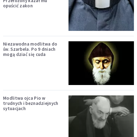
Przełożony kazał mu
opuścić zakon
Niezawodna modlitwa do
św. Szarbela. Po 9 dniach
mogą dziać się cuda
Modlitwa ojca Pio w
trudnych i beznadziejnych
sytuacjach