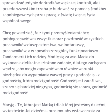
sprowadzać jedynie do środków większej kontroli, ale i
przede wszystkim trzeba je budować za pomocą środków
zapobiegawczych przez pracę, oświatę i więcej życia
wspólnotowego.
Chcę powiedzieć, że z tymi przemyśleniami chcę
pobłogosławić was wszystkie oraz pozdrowić wszystkich
pracowników duszpasterstwa, wolontariuszy,
pracowników, a w sposób szczególny funkcjonariuszy
Żandarmerii i ich rodziny. Modlę się za was. Macie do
wykonania delikatne i złożone zadanie, dlatego zachęcam
władze, aby mogły zapewnić wam również warunki
niezbędne do wypełniania waszej pracy z godnością - z
godnością, która rodzi godność. Godność jest zaraźliwa,
szerzy się bardziej niż grypa, godnością się zaraża, godność
rodzi godność.
Maryję - Tę, która jest Matką i dla której jesteśmy dziećmi,
wy jesteście Jej dziećmi - prosimy, aby wstawiała się za