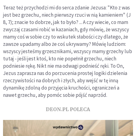
Teraz też przychodzi mi do serca zdanie Jezusa: "Kto z was
jest bez grzechu, niech pierwszy rzuci w nią kamieniem" (J
8, 7); znacie to dobrze, jak to było? ... A czy wiecie, co mam
zwyczaj czasami robić w kazaniach, gdy mówię, że wszyscy
mamy coś w sobie czy to wskutek słabości czy dlatego, że
zawsze upadamy albo że coś ukrywamy? Mówię ludziom:
wszyscy jesteśmy grzesznikami, wszyscy mamy grzechy lub
tutaj - jeśli jest ktoś, kto nie popełnił grzechu, niech
podniesie rękę. Nikt nie ma odwagi podnieść ręki. To On,
Jezus zaprasza nas do porzucenia prostej logiki dzielenia
rzeczywistości na dobrych i złych, aby wejść w tę inną
dynamikę zdolną do przyjęcia kruchości, ograniczeń a
nawet grzechu, aby pomóc sobie pójść naprzód.
DEON.PL POLECA