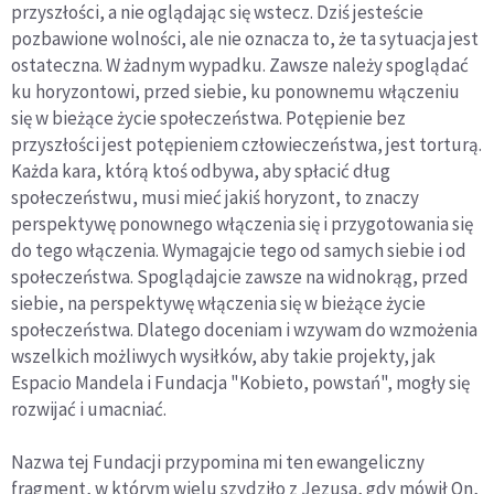
przyszłości, a nie oglądając się wstecz. Dziś jesteście
pozbawione wolności, ale nie oznacza to, że ta sytuacja jest
ostateczna. W żadnym wypadku. Zawsze należy spoglądać
ku horyzontowi, przed siebie, ku ponownemu włączeniu
się w bieżące życie społeczeństwa. Potępienie bez
przyszłości jest potępieniem człowieczeństwa, jest torturą.
Każda kara, którą ktoś odbywa, aby spłacić dług
społeczeństwu, musi mieć jakiś horyzont, to znaczy
perspektywę ponownego włączenia się i przygotowania się
do tego włączenia. Wymagajcie tego od samych siebie i od
społeczeństwa. Spoglądajcie zawsze na widnokrąg, przed
siebie, na perspektywę włączenia się w bieżące życie
społeczeństwa. Dlatego doceniam i wzywam do wzmożenia
wszelkich możliwych wysiłków, aby takie projekty, jak
Espacio Mandela i Fundacja "Kobieto, powstań", mogły się
rozwijać i umacniać.
Nazwa tej Fundacji przypomina mi ten ewangeliczny
fragment, w którym wielu szydziło z Jezusa, gdy mówił On,