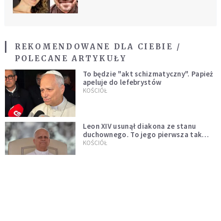
REKOMENDOWANE DLA CIEBIE /
POLECANE ARTYKUŁY
To będzie "akt schizmatyczny". Papież
apeluje do lefebrystów
KOŚCIÓŁ
Leon XIV usunął diakona ze stanu
duchownego. To jego pierwsza tak
bezprecedensowa decyzja
KOŚCIÓŁ
Jaka jest duchowość papieża Leona
XIV?
KOŚCIÓŁ