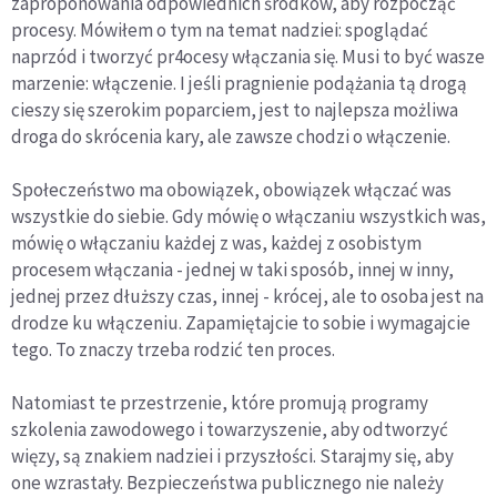
zaproponowania odpowiednich środków, aby rozpocząć
procesy. Mówiłem o tym na temat nadziei: spoglądać
naprzód i tworzyć pr4ocesy włączania się. Musi to być wasze
marzenie: włączenie. I jeśli pragnienie podążania tą drogą
cieszy się szerokim poparciem, jest to najlepsza możliwa
droga do skrócenia kary, ale zawsze chodzi o włączenie.
Społeczeństwo ma obowiązek, obowiązek włączać was
wszystkie do siebie. Gdy mówię o włączaniu wszystkich was,
mówię o włączaniu każdej z was, każdej z osobistym
procesem włączania - jednej w taki sposób, innej w inny,
jednej przez dłuższy czas, innej - krócej, ale to osoba jest na
drodze ku włączeniu. Zapamiętajcie to sobie i wymagajcie
tego. To znaczy trzeba rodzić ten proces.
Natomiast te przestrzenie, które promują programy
szkolenia zawodowego i towarzyszenie, aby odtworzyć
więzy, są znakiem nadziei i przyszłości. Starajmy się, aby
one wzrastały. Bezpieczeństwa publicznego nie należy