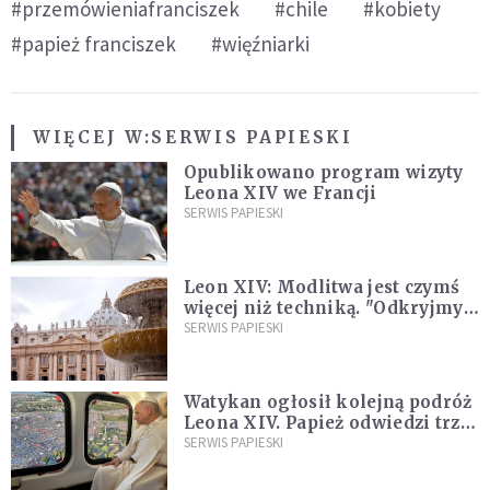
#przemówieniafranciszek
#chile
#kobiety
#papież franciszek
#więźniarki
WIĘCEJ W:
SERWIS PAPIESKI
Opublikowano program wizyty
Leona XIV we Francji
SERWIS PAPIESKI
Leon XIV: Modlitwa jest czymś
więcej niż techniką. "Odkryjmy
ją na nowo"
SERWIS PAPIESKI
Watykan ogłosił kolejną podróż
Leona XIV. Papież odwiedzi trzy
kraje Ameryki Południowej
SERWIS PAPIESKI