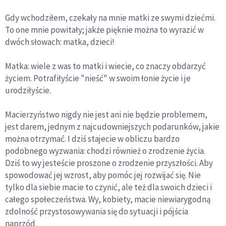
Gdy wchodziłem, czekały na mnie matki ze swymi dziećmi.
To one mnie powitały; jakże pięknie można to wyrazić w
dwóch słowach: matka, dzieci!
Matka: wiele z was to matki i wiecie, co znaczy obdarzyć
życiem. Potrafiłyście "nieść" w swoim łonie życie i je
urodziłyście.
Macierzyństwo nigdy nie jest ani nie będzie problemem,
jest darem, jednym z najcudowniejszych podarunków, jakie
można otrzymać. I dziś stajecie w obliczu bardzo
podobnego wyzwania: chodzi również o zrodzenie życia.
Dziś to wy jesteście proszone o zrodzenie przyszłości. Aby
spowodować jej wzrost, aby pomóc jej rozwijać się. Nie
tylko dla siebie macie to czynić, ale też dla swoich dzieci i
całego społeczeństwa. Wy, kobiety, macie niewiarygodną
zdolność przystosowywania się do sytuacji i pójścia
naprzód.