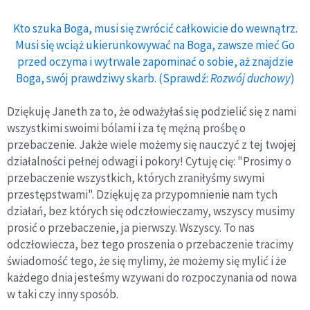
Kto szuka Boga, musi się zwrócić całkowicie do wewnątrz.
Musi się wciąż ukierunkowywać na Boga, zawsze mieć Go
przed oczyma i wytrwale zapominać o sobie, aż znajdzie
Boga, swój prawdziwy skarb. (Sprawdź:
Rozwój duchowy
)
Dziękuję Janeth za to, że odważyłaś się podzielić się z nami
wszystkimi swoimi bólami i za tę mężną prośbę o
przebaczenie. Jakże wiele możemy się nauczyć z tej twojej
działalności pełnej odwagi i pokory! Cytuję cię: "Prosimy o
przebaczenie wszystkich, których zraniłyśmy swymi
przestępstwami". Dziękuję za przypomnienie nam tych
działań, bez których się odczłowieczamy, wszyscy musimy
prosić o przebaczenie, ja pierwszy. Wszyscy. To nas
odczłowiecza, bez tego proszenia o przebaczenie tracimy
świadomość tego, że się mylimy, że możemy się mylić i że
każdego dnia jesteśmy wzywani do rozpoczynania od nowa
w taki czy inny sposób.