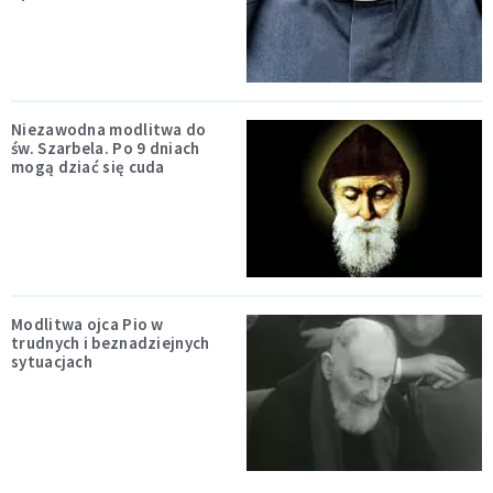
Niezawodna modlitwa do
św. Szarbela. Po 9 dniach
mogą dziać się cuda
Modlitwa ojca Pio w
trudnych i beznadziejnych
sytuacjach