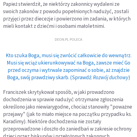
Papież stwierdził, że niektórzy zakonnicy wydaleni ze
swoich zakonów z powodu popełnionych nadużyć, zostali
przyjęci przez diecezje i powierzono im zadania, w których
mieli kontakt z dziećmi i osobami małoletnimi.
DEON.PL POLECA
Kto szuka Boga, musi się zwrócić całkowicie do wewnątrz.
Musi się wciąż ukierunkowywać na Boga, zawsze mieć Go
przed oczyma i wytrwale zapominać o sobie, aż znajdzie
Boga, swój prawdziwy skarb. (Sprawdź:
Rozwój duchowy
)
Franciszek skrytykował sposób, w jaki prowadzono
dochodzenia w sprawie nadużyć: otrzymane zgłoszenia
określono jako niewiarygodne, chociaż stanowiły "poważne
przejawy" (jak to miało miejsce na początku przypadku ks.
Karadimy). Niektóre dochodzenia nie zostały
przeprowadzone i doszło do zaniedbań w zakresie ochrony
dzieci przez biskupów i przełożonych zakonnych.