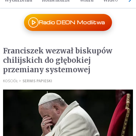
Radio DEON Modlitwa
Franciszek wezwał biskupów
chilijskich do głębokiej
przemiany systemowej
KOŚCIÓŁ
SERWIS PAPIESKI