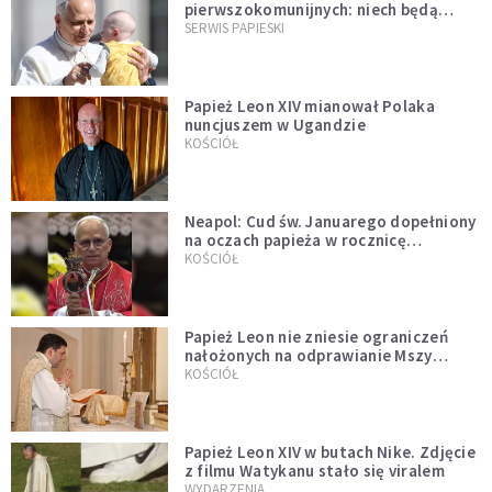
pierwszokomunijnych: niech będą
przykładem
SERWIS PAPIESKI
Papież Leon XIV mianował Polaka
nuncjuszem w Ugandzie
KOŚCIÓŁ
Neapol: Cud św. Januarego dopełniony
na oczach papieża w rocznicę
pontyfikatu!
KOŚCIÓŁ
Papież Leon nie zniesie ograniczeń
nałożonych na odprawianie Mszy
trydenckiej. „Traditionis custodes”
KOŚCIÓŁ
zostaje w mocy
Papież Leon XIV w butach Nike. Zdjęcie
z filmu Watykanu stało się viralem
WYDARZENIA