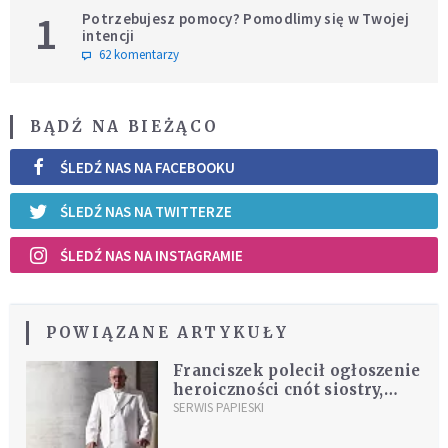
1
Potrzebujesz pomocy? Pomodlimy się w Twojej
intencji
62 komentarzy
BĄDŹ NA BIEŻĄCO
ŚLEDŹ NAS NA FACEBOOKU
ŚLEDŹ NAS NA TWITTERZE
ŚLEDŹ NAS NA INSTAGRAMIE
POWIĄZANE ARTYKUŁY
Franciszek polecił ogłoszenie
heroiczności cnót siostry,
która była nazywana
SERWIS PAPIESKI
"Aniołem Auschwitz"