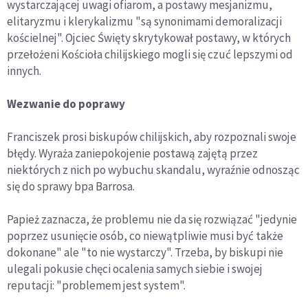
wystarczającej uwagi ofiarom, a postawy mesjanizmu,
elitaryzmu i klerykalizmu "są synonimami demoralizacji
kościelnej". Ojciec Święty skrytykował postawy, w których
przełożeni Kościoła chilijskiego mogli się czuć lepszymi od
innych.
Wezwanie do poprawy
Franciszek prosi biskupów chilijskich, aby rozpoznali swoje
błędy. Wyraża zaniepokojenie postawą zajętą przez
niektórych z nich po wybuchu skandalu, wyraźnie odnosząc
się do sprawy bpa Barrosa.
Papież zaznacza, że problemu nie da się rozwiązać "jedynie
poprzez usunięcie osób, co niewątpliwie musi być także
dokonane" ale "to nie wystarczy". Trzeba, by biskupi nie
ulegali pokusie chęci ocalenia samych siebie i swojej
reputacji: "problemem jest system".