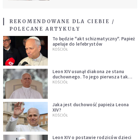
REKOMENDOWANE DLA CIEBIE /
POLECANE ARTYKUŁY
To będzie "akt schizmatyczny". Papież
apeluje do lefebrystów
KOŚCIÓŁ
Leon XIV usunął diakona ze stanu
duchownego. To jego pierwsza tak
bezprecedensowa decyzja
KOŚCIÓŁ
Jaka jest duchowość papieża Leona
XIV?
KOŚCIÓŁ
Leon XIV o postawie rodziców dzieci