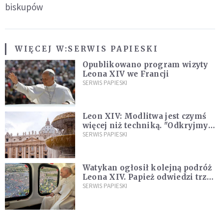
biskupów
WIĘCEJ W:
SERWIS PAPIESKI
Opublikowano program wizyty
Leona XIV we Francji
SERWIS PAPIESKI
Leon XIV: Modlitwa jest czymś
więcej niż techniką. "Odkryjmy
ją na nowo"
SERWIS PAPIESKI
Watykan ogłosił kolejną podróż
Leona XIV. Papież odwiedzi trzy
kraje Ameryki Południowej
SERWIS PAPIESKI