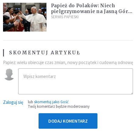
Papież do Polaków: Niech
pielgrzymowanie na Jasną Górę
umocni wiarę i nadzieję
SERWIS PAPIESKI
SKOMENTUJ ARTYKUŁ
Papież: wielu obiecuje czas zmian, nowy początek i cudowną odnowę
Zaloguj się
lub
skomentuj jako Gość
Twój komentarz będzie moderowany
DODAJ KOMENTARZ