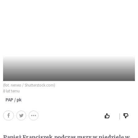
(fot. neneo / Shutterstock.com)
8 lat temu
PAP / pk
Papież Franciszek podczas mszy w niedzielę w