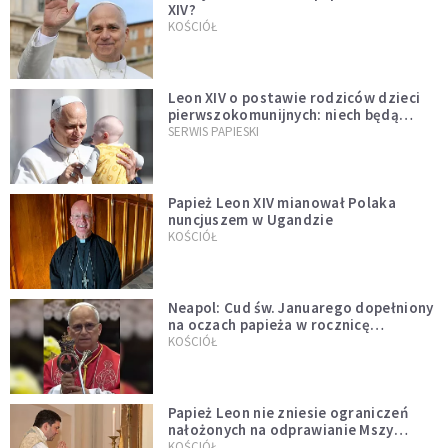
XIV?
KOŚCIÓŁ
Leon XIV o postawie rodziców dzieci
pierwszokomunijnych: niech będą
przykładem
SERWIS PAPIESKI
Papież Leon XIV mianował Polaka
nuncjuszem w Ugandzie
KOŚCIÓŁ
Neapol: Cud św. Januarego dopełniony
na oczach papieża w rocznicę
pontyfikatu!
KOŚCIÓŁ
Papież Leon nie zniesie ograniczeń
nałożonych na odprawianie Mszy
trydenckiej. „Traditionis custodes”
KOŚCIÓŁ