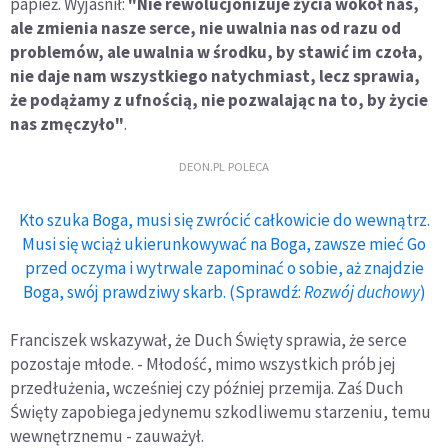
papież. Wyjaśnił:
"Nie rewolucjonizuje życia wokół nas,
ale zmienia nasze serce, nie uwalnia nas od razu od
problemów, ale uwalnia w środku, by stawić im czoła,
nie daje nam wszystkiego natychmiast, lecz sprawia,
że podążamy z ufnością, nie pozwalając na to, by życie
nas zmęczyło"
.
DEON.PL POLECA
Kto szuka Boga, musi się zwrócić całkowicie do wewnątrz.
Musi się wciąż ukierunkowywać na Boga, zawsze mieć Go
przed oczyma i wytrwale zapominać o sobie, aż znajdzie
Boga, swój prawdziwy skarb. (Sprawdź:
Rozwój duchowy
)
Franciszek wskazywał, że Duch Święty sprawia, że serce
pozostaje młode. - Młodość, mimo wszystkich prób jej
przedłużenia, wcześniej czy później przemija. Zaś Duch
Święty zapobiega jedynemu szkodliwemu starzeniu, temu
wewnętrznemu - zauważył.