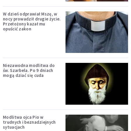
W dzień odprawiał Mszę, w
nocy prowadził drugie życie.
Przełożony kazał mu
opuścić zakon
Niezawodna modlitwa do
św. Szarbela. Po 9 dniach
mogą dziać się cuda
Modlitwa ojca Pio w
trudnych i beznadziejnych
sytuacjach