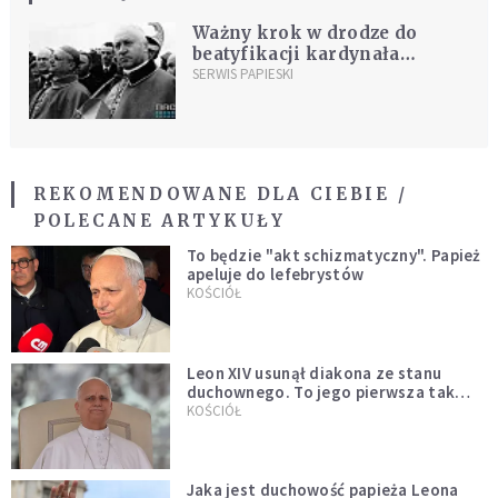
Ważny krok w drodze do
beatyfikacji kardynała
Augusta Hlonda
SERWIS PAPIESKI
REKOMENDOWANE DLA CIEBIE /
POLECANE ARTYKUŁY
To będzie "akt schizmatyczny". Papież
apeluje do lefebrystów
KOŚCIÓŁ
Leon XIV usunął diakona ze stanu
duchownego. To jego pierwsza tak
bezprecedensowa decyzja
KOŚCIÓŁ
Jaka jest duchowość papieża Leona