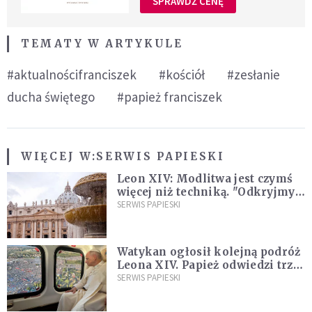
SPRAWDŹ CENĘ
TEMATY W ARTYKULE
#aktualnościfranciszek
#kościół
#zesłanie
ducha świętego
#papież franciszek
WIĘCEJ W:
SERWIS PAPIESKI
Leon XIV: Modlitwa jest czymś
więcej niż techniką. "Odkryjmy
ją na nowo"
SERWIS PAPIESKI
Watykan ogłosił kolejną podróż
Leona XIV. Papież odwiedzi trzy
kraje Ameryki Południowej
SERWIS PAPIESKI