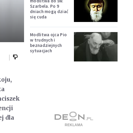
modlitwa do św.
Szarbela. Po 9
dniach mogą dziać
się cuda
Modlitwa ojca Pio
w trudnych i
beznadziejnych
sytuacjach
oju,
ta
nciszek
encji
ej dla