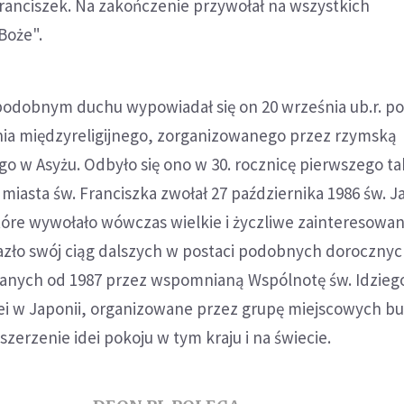
Franciszek. Na zakończenie przywołał na wszystkich
Boże".
podobnym duchu wypowiadał się on 20 września ub.r. p
a międzyreligijnego, zorganizowanego przez rzymską
go w Asyżu. Odbyło się ono w 30. rocznicę pierwszego t
 miasta św. Franciszka zwołał 27 października 1986 św. 
które wywołało wówczas wielkie i życzliwe zainteresowan
lazło swój ciąg dalszych w postaci podobnych doroczny
anych od 1987 przez wspomnianą Wspólnotę św. Idziego
iei w Japonii, organizowane przez grupę miejscowych b
erzenie idei pokoju w tym kraju i na świecie.