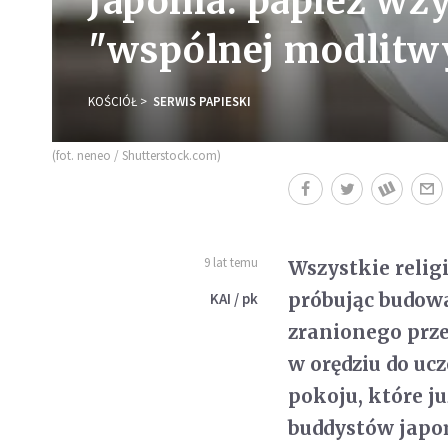
Japonia: papież wz
"wspólnej modlitwy
KOŚCIÓŁ
SERWIS PAPIESKI
(fot. neneo / Shutterstock.com)
9 lat temu
Wszystkie relig
próbując budowa
KAI / pk
zranionego prze
w orędziu do uc
pokoju, które ju
buddystów japoń