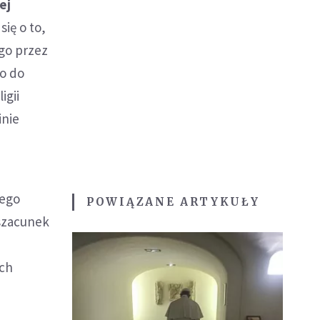
ej
się o to,
ego przez
co do
igii
inie
zego
POWIĄZANE ARTYKUŁY
szacunek
ych