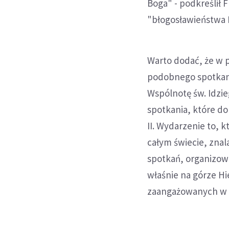
Boga" - podkreślił 
"błogosławieństwa 
Warto dodać, że w 
podobnego spotkani
Wspólnotę św. Idzie
spotkania, które do
II. Wydarzenie to, 
całym świecie, zna
spotkań, organizow
właśnie na górze H
zaangażowanych w sz