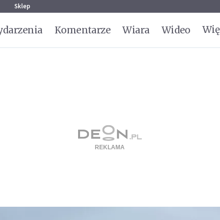
g
Sklep
Wię
darzenia
Komentarze
Wiara
Wideo