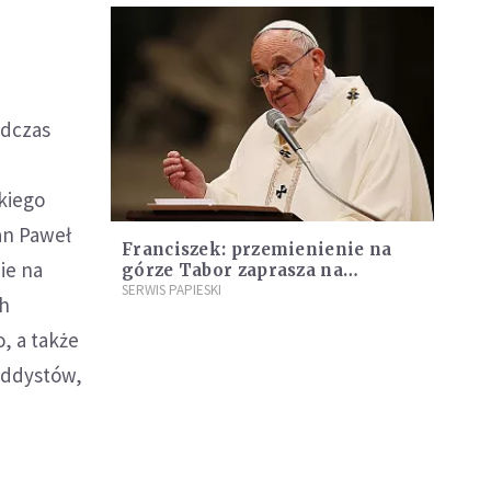
odczas
akiego
Jan Paweł
Franciszek: przemienienie na
ie na
górze Tabor zaprasza na
spotkanie z Jezusem, aby służyć
SERWIS PAPIESKI
ch
braciom
, a także
uddystów,