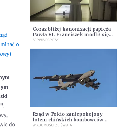
Coraz bliżej kanonizacji papieża
ciąż
Pawła VI. Franciszek modlił się
przy jego grobie
SERWIS PAPIESKI
ominać o
howy
)
onym
szym
ski
i"
.
iwy,
Rząd w Tokio zaniepokojony
lotem chińskich bombowców
wie do
blisko terytorium Japonii
WIADOMOŚCI ZE ŚWIATA