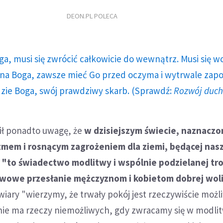
DEON.PL POLECA
ga, musi się zwrócić całkowicie do wewnątrz. Musi się w
a Boga, zawsze mieć Go przed oczyma i wytrwale zap
dzie Boga, swój prawdziwy skarb. (Sprawdź:
Rozwój duc
cił ponadto uwagę, że
w dzisiejszym świecie, naznacz
zmem i rosnącym zagrożeniem dla ziemi, będącej na
to świadectwo modlitwy i wspólnie podzielanej tro
wowe przesłanie mężczyznom i kobietom dobrej wol
 wiary "wierzymy, że trwały pokój jest rzeczywiście możl
ie ma rzeczy niemożliwych, gdy zwracamy się w modlit