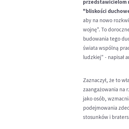
przedstawicielom r
"bliskości duchow
aby na nowo rozkwit
wojnę". To doroczne
budowania tego duch
świata wspólną pra
ludzkiej" - napisał a
Zaznaczył, że to wł
zaangażowania na 
jako osób, wzmacnia
podejmowania zdec
stosunków i bratersk