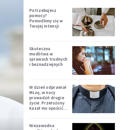
Potrzebujesz
pomocy?
Pomodlimy się w
Twojej intencji
Skuteczna
modlitwa w
sprawach trudnych
i beznadziejnych
W dzień odprawiał
Mszę, w nocy
prowadził drugie
życie. Przełożony
kazał mu opuścić
zakon
Niezawodna