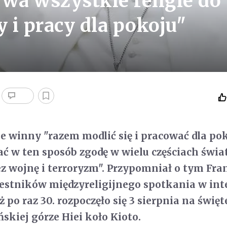
ywa wszystkie religie do
 i pracy dla pokoju"
ie winny "razem modlić się i pracować dla pok
ć w ten sposób zgodę w wielu częściach świa
z wojnę i terroryzm". Przypomniał o tym Fra
zestników międzyreligijnego spotkania w int
ż po raz 30. rozpoczęło się 3 sierpnia na święt
skiej górze Hiei koło Kioto.