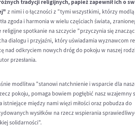
óżnych tradycji religijnych, papież zapewnił ich o sw
ej"
z nimi i o łączności z "tymi wszystkimi, którzy modlą 
ła zgoda i harmonia w wielu częściach świata, zranion
 religijne spotkanie na szczycie "przyczynia się znaczą
a dialogu i przyjaźni, który uświadamia wyznawcom rel
cę nad odkryciem nowych dróg do pokoju w naszej rodz
utor przesłania.
aśnie modlitwa "stanowi natchnienie i wsparcie dla nas
rzecz pokoju, pomaga bowiem pogłębić nasz wzajemny 
 istniejące między nami więzi miłości oraz pobudza do
ydowanych wysiłków na rzecz wspierania sprawiedliw
iej solidarności".