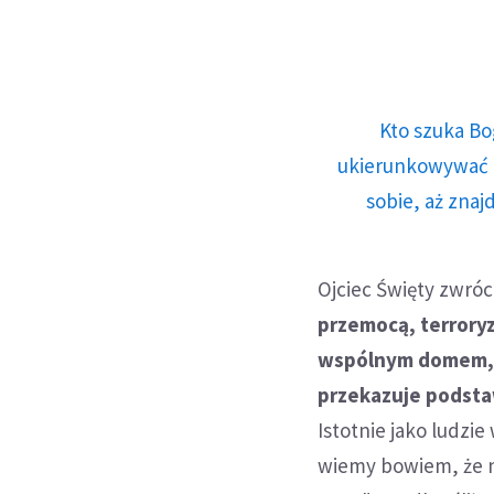
Kto szuka Bo
ukierunkowywać n
sobie, aż znaj
Ojciec Święty zwró
przemocą, terrory
wspólnym domem, "
przekazuje podsta
Istotnie jako ludzie
wiemy bowiem, że n