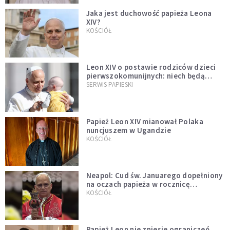
Jaka jest duchowość papieża Leona
XIV?
KOŚCIÓŁ
Leon XIV o postawie rodziców dzieci
pierwszokomunijnych: niech będą
przykładem
SERWIS PAPIESKI
Papież Leon XIV mianował Polaka
nuncjuszem w Ugandzie
KOŚCIÓŁ
Neapol: Cud św. Januarego dopełniony
na oczach papieża w rocznicę
pontyfikatu!
KOŚCIÓŁ
Papież Leon nie zniesie ograniczeń