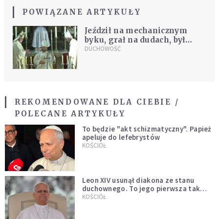
POWIĄZANE ARTYKUŁY
Jeździł na mechanicznym
byku, grał na dudach, był
"kapelanem traumy". Ten
DUCHOWOŚĆ
hierarcha łamie schematy!
REKOMENDOWANE DLA CIEBIE /
POLECANE ARTYKUŁY
To będzie "akt schizmatyczny". Papież
apeluje do lefebrystów
KOŚCIÓŁ
Leon XIV usunął diakona ze stanu
duchownego. To jego pierwsza tak
bezprecedensowa decyzja
KOŚCIÓŁ