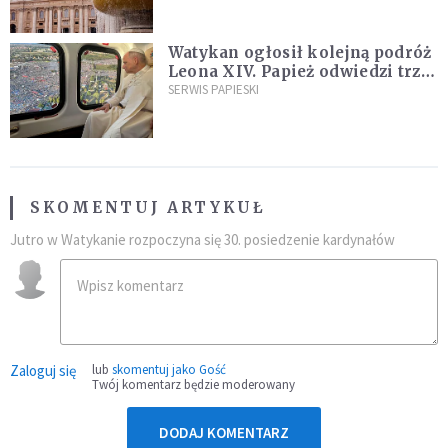
Watykan ogłosił kolejną podróż
Leona XIV. Papież odwiedzi trzy
kraje Ameryki Południowej
SERWIS PAPIESKI
SKOMENTUJ ARTYKUŁ
Jutro w Watykanie rozpoczyna się 30. posiedzenie kardynałów
Zaloguj się
lub
skomentuj jako Gość
Twój komentarz będzie moderowany
DODAJ KOMENTARZ