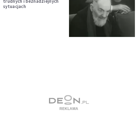
trudnych i beznadziejnych
sytuacjach