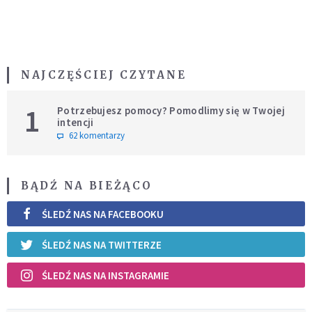
NAJCZĘŚCIEJ CZYTANE
1
Potrzebujesz pomocy? Pomodlimy się w Twojej
intencji
62 komentarzy
BĄDŹ NA BIEŻĄCO
ŚLEDŹ NAS NA FACEBOOKU
ŚLEDŹ NAS NA TWITTERZE
ŚLEDŹ NAS NA INSTAGRAMIE