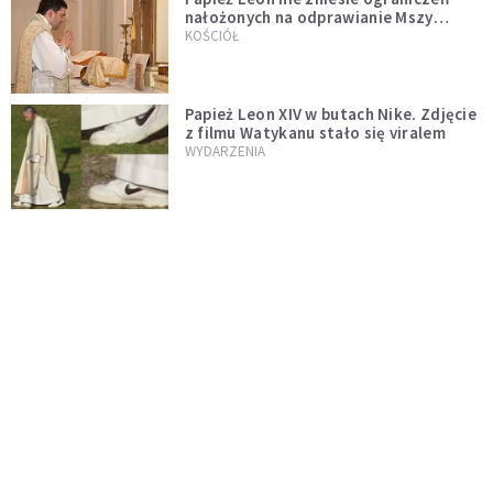
nałożonych na odprawianie Mszy
trydenckiej. „Traditionis custodes”
KOŚCIÓŁ
zostaje w mocy
Papież Leon XIV w butach Nike. Zdjęcie
z filmu Watykanu stało się viralem
WYDARZENIA