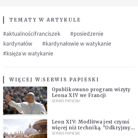
TEMATY W ARTYKULE
#aktualnościfranciszek
#posiedzenie
kardynałów
#kardynałowie w watykanie
#księża w watykanie
WIĘCEJ W:
SERWIS PAPIESKI
Opublikowano program wizyty
Leona XIV we Francji
SERWIS PAPIESKI
Leon XIV: Modlitwa jest czymś
więcej niż techniką. "Odkryjmy
ją na nowo"
SERWIS PAPIESKI