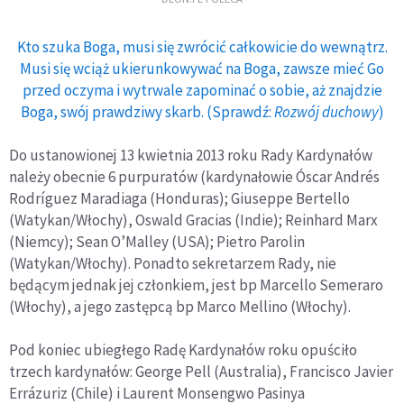
Kto szuka Boga, musi się zwrócić całkowicie do wewnątrz.
Musi się wciąż ukierunkowywać na Boga, zawsze mieć Go
przed oczyma i wytrwale zapominać o sobie, aż znajdzie
Boga, swój prawdziwy skarb. (Sprawdź:
Rozwój duchowy
)
Do ustanowionej 13 kwietnia 2013 roku Rady Kardynałów
należy obecnie 6 purpuratów (kardynałowie Óscar Andrés
Rodríguez Maradiaga (Honduras); Giuseppe Bertello
(Watykan/Włochy), Oswald Gracias (Indie); Reinhard Marx
(Niemcy); Sean O’Malley (USA); Pietro Parolin
(Watykan/Włochy). Ponadto sekretarzem Rady, nie
będącym jednak jej członkiem, jest bp Marcello Semeraro
(Włochy), a jego zastępcą bp Marco Mellino (Włochy).
Pod koniec ubiegłego Radę Kardynałów roku opuściło
trzech kardynałów: George Pell (Australia), Francisco Javier
Errázuriz (Chile) i Laurent Monsengwo Pasinya