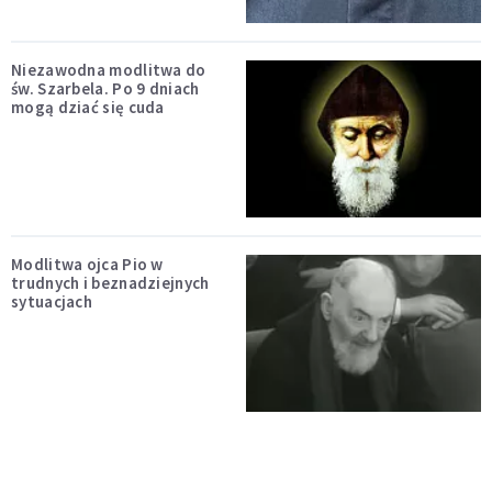
Niezawodna modlitwa do
św. Szarbela. Po 9 dniach
mogą dziać się cuda
Modlitwa ojca Pio w
trudnych i beznadziejnych
sytuacjach