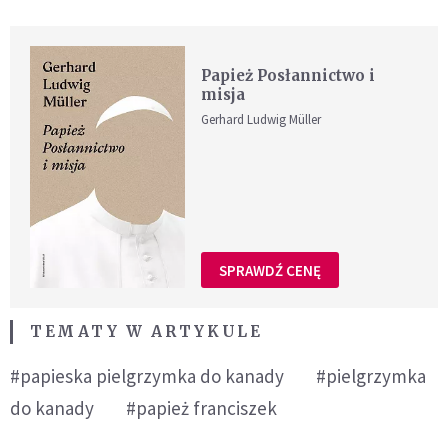
Papież Posłannictwo i
misja
Gerhard Ludwig Müller
SPRAWDŹ CENĘ
TEMATY W ARTYKULE
#papieska pielgrzymka do kanady
#pielgrzymka
do kanady
#papież franciszek