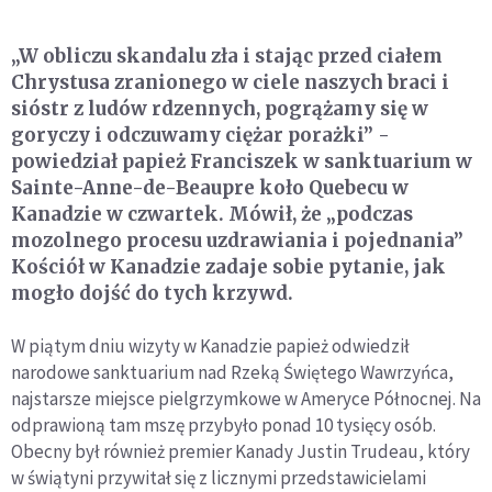
„W obliczu skandalu zła i stając przed ciałem
Chrystusa zranionego w ciele naszych braci i
sióstr z ludów rdzennych, pogrążamy się w
goryczy i odczuwamy ciężar porażki” -
powiedział papież Franciszek w sanktuarium w
Sainte-Anne-de-Beaupre koło Quebecu w
Kanadzie w czwartek. Mówił, że „podczas
mozolnego procesu uzdrawiania i pojednania”
Kościół w Kanadzie zadaje sobie pytanie, jak
mogło dojść do tych krzywd.
W piątym dniu wizyty w Kanadzie papież odwiedził
narodowe sanktuarium nad Rzeką Świętego Wawrzyńca,
najstarsze miejsce pielgrzymkowe w Ameryce Północnej. Na
odprawioną tam mszę przybyło ponad 10 tysięcy osób.
Obecny był również premier Kanady Justin Trudeau, który
w świątyni przywitał się z licznymi przedstawicielami