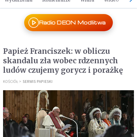
Radio DEON Modlitwa
Papież Franciszek: w obliczu
skandalu zła wobec rdzennych
ludów czujemy gorycz i porażkę
KOŚCIÓŁ
SERWIS PAPIESKI