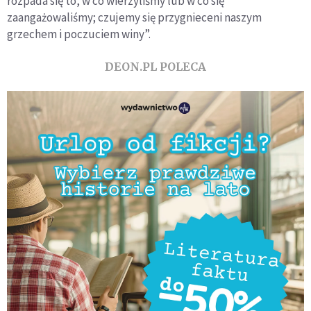
rozpada się to, w co wierzyliśmy lub w co się
zaangażowaliśmy; czujemy się przygnieceni naszym
grzechem i poczuciem winy”.
DEON.PL POLECA