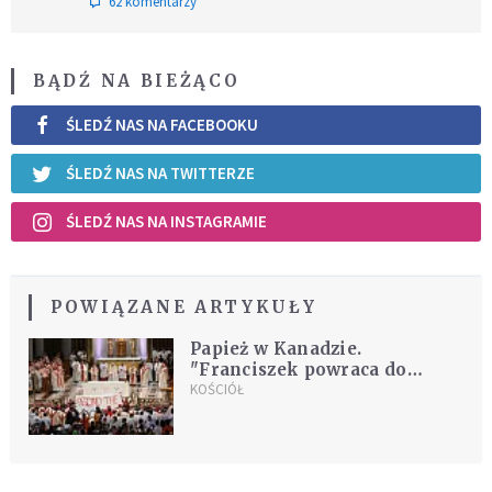
62 komentarzy
BĄDŹ NA BIEŻĄCO
ŚLEDŹ NAS NA FACEBOOKU
ŚLEDŹ NAS NA TWITTERZE
ŚLEDŹ NAS NA INSTAGRAMIE
POWIĄZANE ARTYKUŁY
Papież w Kanadzie.
"Franciszek powraca do
pierwotnego szacunku
KOŚCIÓŁ
Kościoła względem Indian"