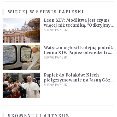
WIĘCEJ W:
SERWIS PAPIESKI
Leon XIV: Modlitwa jest czymś
więcej niż techniką. "Odkryjmy
ją na nowo"
SERWIS PAPIESKI
Watykan ogłosił kolejną podróż
Leona XIV. Papież odwiedzi trzy
kraje Ameryki Południowej
SERWIS PAPIESKI
Papież do Polaków: Niech
pielgrzymowanie na Jasną Górę
umocni wiarę i nadzieję
SERWIS PAPIESKI
SKOMENTUJ ARTYKUŁ