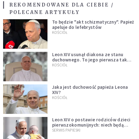
REKOMENDOWANE DLA CIEBIE /
POLECANE ARTYKUŁY
To będzie "akt schizmatyczny". Papież
apeluje do lefebrystów
KOŚCIÓŁ
Leon XIV usunął diakona ze stanu
duchownego. To jego pierwsza tak
bezprecedensowa decyzja
KOŚCIÓŁ
Jaka jest duchowość papieża Leona
XIV?
KOŚCIÓŁ
Leon XIV o postawie rodziców dzieci
pierwszokomunijnych: niech będą
przykładem
SERWIS PAPIESKI