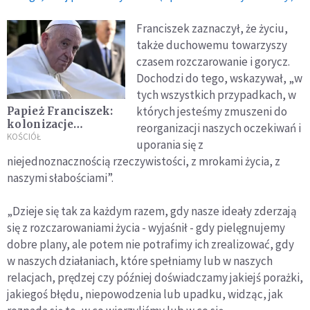
Franciszek zaznaczył, że życiu,
także duchowemu towarzyszy
czasem rozczarowanie i gorycz.
Dochodzi do tego, wskazywał, „w
tych wszystkich przypadkach, w
których jesteśmy zmuszeni do
Papież Franciszek:
kolonizacje
reorganizacji naszych oczekiwań i
ideologiczne są
KOŚCIÓŁ
uporania się z
sprzeczne z realiami
niejednoznacznością rzeczywistości, z mrokami życia, z
ludzkiej egzystencji
naszymi słabościami”.
„Dzieje się tak za każdym razem, gdy nasze ideały zderzają
się z rozczarowaniami życia - wyjaśnił - gdy pielęgnujemy
dobre plany, ale potem nie potrafimy ich zrealizować, gdy
w naszych działaniach, które spełniamy lub w naszych
relacjach, prędzej czy później doświadczamy jakiejś porażki,
jakiegoś błędu, niepowodzenia lub upadku, widząc, jak