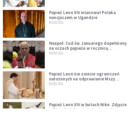
Papież Leon XIV mianował Polaka
nuncjuszem w Ugandzie
KOŚCIÓŁ
Neapol: Cud św. Januarego dopełniony
na oczach papieża w rocznicę
pontyfikatu!
KOŚCIÓŁ
Papież Leon nie zniesie ograniczeń
nałożonych na odprawianie Mszy
trydenckiej. „Traditionis custodes”
KOŚCIÓŁ
zostaje w mocy
Papież Leon XIV w butach Nike. Zdjęcie
z filmu Watykanu stało się viralem
WYDARZENIA